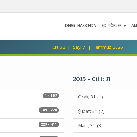
DERGİ HAKKINDA
EDİTÖRLER
AM
Cilt 32 | Sayı 7 | Temmuz 2026
2025 - Cilt: 31
1 - 107
Ocak; 31 (1)
109 - 228
Şubat; 31 (2)
229 - 411
Mart; 31 (3)