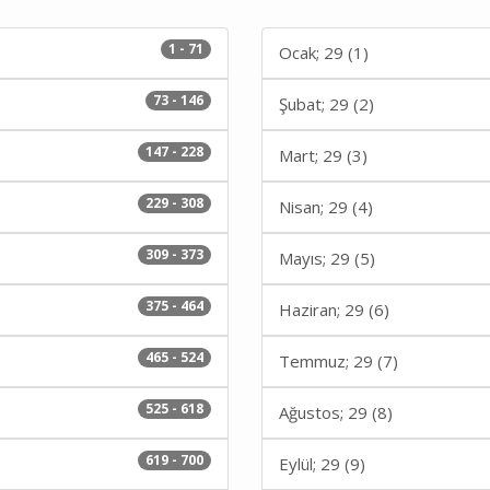
1 - 71
Ocak; 29 (1)
73 - 146
Şubat; 29 (2)
147 - 228
Mart; 29 (3)
229 - 308
Nisan; 29 (4)
309 - 373
Mayıs; 29 (5)
375 - 464
Haziran; 29 (6)
465 - 524
Temmuz; 29 (7)
525 - 618
Ağustos; 29 (8)
619 - 700
Eylül; 29 (9)