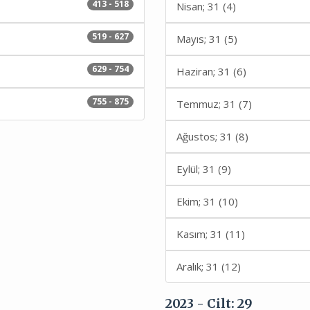
413 - 518
Nisan; 31 (4)
519 - 627
Mayıs; 31 (5)
629 - 754
Haziran; 31 (6)
755 - 875
Temmuz; 31 (7)
Ağustos; 31 (8)
Eylül; 31 (9)
Ekim; 31 (10)
Kasım; 31 (11)
Aralık; 31 (12)
2023 - Cilt: 29