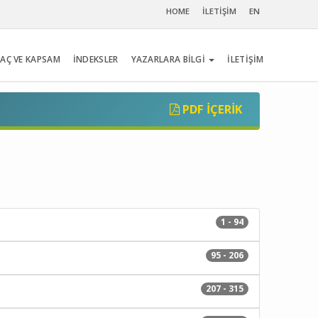
HOME
İLETİŞİM
EN
AÇ VE KAPSAM
İNDEKSLER
YAZARLARA BİLGİ
İLETİŞİM
PDF İÇERIK
1 - 94
95 - 206
207 - 315