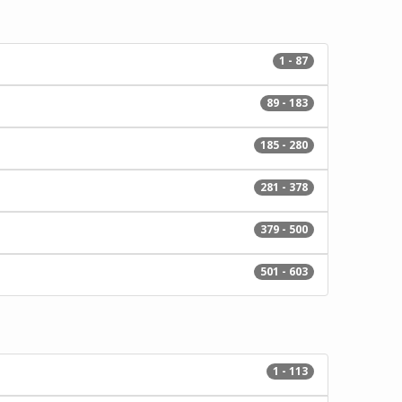
1 - 87
89 - 183
185 - 280
281 - 378
379 - 500
501 - 603
1 - 113