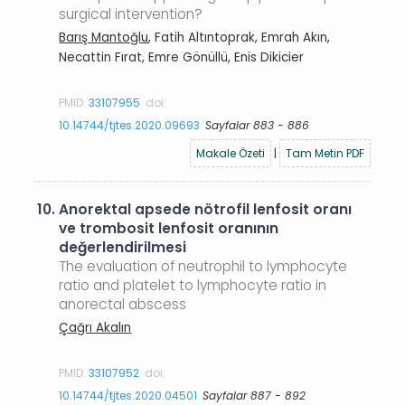
surgical intervention?
Barış Mantoğlu
, Fatih Altıntoprak, Emrah Akın,
Necattin Fırat, Emre Gönüllü, Enis Dikicier
PMID:
33107955
doi:
10.14744/tjtes.2020.09693
Sayfalar 883 - 886
Makale Özeti
|
Tam Metin PDF
10.
Anorektal apsede nötrofil lenfosit oranı
ve trombosit lenfosit oranının
değerlendirilmesi
The evaluation of neutrophil to lymphocyte
ratio and platelet to lymphocyte ratio in
anorectal abscess
Çağrı Akalın
PMID:
33107952
doi:
10.14744/tjtes.2020.04501
Sayfalar 887 - 892