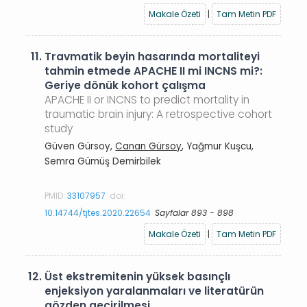
Makale Özeti
|
Tam Metin PDF
11.
Travmatik beyin hasarında mortaliteyi
tahmin etmede APACHE II mi INCNS mi?:
Geriye dönük kohort çalışma
APACHE II or INCNS to predict mortality in
traumatic brain injury: A retrospective cohort
study
Güven Gürsoy,
Canan Gürsoy
, Yağmur Kuşcu,
Semra Gümüş Demirbilek
PMID:
33107957
doi:
10.14744/tjtes.2020.22654
Sayfalar 893 - 898
Makale Özeti
|
Tam Metin PDF
12.
Üst ekstremitenin yüksek basınçlı
enjeksiyon yaralanmaları ve literatürün
gözden geçirilmesi