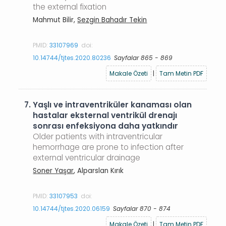
the external fixation
Mahmut Bilir,
Sezgin Bahadır Tekin
PMID:
33107969
doi:
10.14744/tjtes.2020.80236
Sayfalar 865 - 869
Makale Özeti
|
Tam Metin PDF
7.
Yaşlı ve intraventriküler kanaması olan
hastalar eksternal ventrikül drenajı
sonrası enfeksiyona daha yatkındır
Older patients with intraventricular
hemorrhage are prone to infection after
external ventricular drainage
Soner Yaşar
, Alparslan Kırık
PMID:
33107953
doi:
10.14744/tjtes.2020.06159
Sayfalar 870 - 874
Makale Özeti
|
Tam Metin PDF