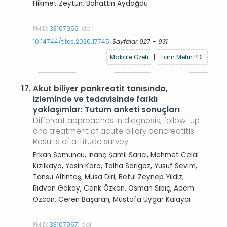
Hikmet Zeytun, Bahattin Aydoğdu
PMID:
33107956
doi:
10.14744/tjtes.2020.17745
Sayfalar 927 - 931
Makale Özeti
|
Tam Metin PDF
17.
Akut biliyer pankreatit tanısında,
izleminde ve tedavisinde farklı
yaklaşımlar: Tutum anketi sonuçları
Different approaches in diagnosis, follow-up
and treatment of acute biliary pancreatitis:
Results of attitude survey
Erkan Somuncu
, İnanç Şamil Sarıcı, Mehmet Celal
Kızılkaya, Yasin Kara, Talha Sarıgöz, Yusuf Sevim,
Tansu Altıntaş, Musa Diri, Betül Zeynep Yıldız,
Rıdvan Gökay, Cenk Özkan, Osman Sıbıç, Adem
Özcan, Ceren Başaran, Mustafa Uygar Kalaycı
PMID:
33107967
doi: