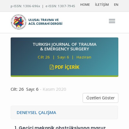
HOME
İLETİŞİM
EN
p-ISSN: 1306-696x | e-ISSN: 1307-7945
Navigas
TURKISH JOURNAL OF TRAUMA
& EMERGENCY SURGERY
Cilt 26 | Sayı 6 | Haziran
PDF İÇERIK
Cilt: 26 Sayı: 6
- Kasım 2020
Özetleri Göster
DENEYSEL ÇALIŞMA
1.
Geçici mekanik obstrüksiyona maruz