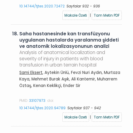
10.14744/tjtes.2020.72472
Sayfalar 932 - 936
Makale Özeti
|
Tam Metin PDF
18.
Saha hastanesinde kan transfüzyonu
uygulanan hastalarda yaralanma şiddeti
ve anatomik lokalizasyonunun analizi
Analysis of anatomical localization and
severity of injury in patients with blood
transfusion in urban terrain hospital
Sami Eksert
, Aytekin Ünlü, Fevzi Nuri Aydın, Murtaza
Kaya, Mehmet Burak Aşık, Ali Kantemir, Muharrem
Öztaş, Kenan Keklikçi, Ender Sir
PMID:
33107973
doi:
10.14744/tjtes.2020.94789
Sayfalar 937 - 942
Makale Özeti
|
Tam Metin PDF