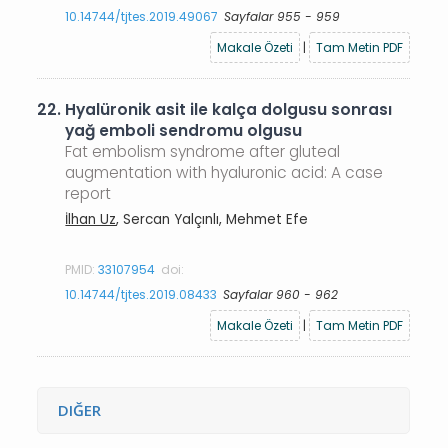
10.14744/tjtes.2019.49067
Sayfalar 955 - 959
Makale Özeti
|
Tam Metin PDF
22.
Hyalüronik asit ile kalça dolgusu sonrası
yağ emboli sendromu olgusu
Fat embolism syndrome after gluteal
augmentation with hyaluronic acid: A case
report
İlhan Uz
, Sercan Yalçınlı, Mehmet Efe
PMID:
33107954
doi:
10.14744/tjtes.2019.08433
Sayfalar 960 - 962
Makale Özeti
|
Tam Metin PDF
DIĞER