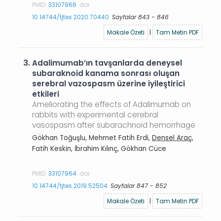
PMID:
33107966
doi:
10.14744/tjtes.2020.70440
Sayfalar 843 - 846
Makale Özeti
|
Tam Metin PDF
3.
Adalimumab’ın tavşanlarda deneysel
subaraknoid kanama sonrası oluşan
serebral vazospasm üzerine iyileştirici
etkileri
Ameliorating the effects of Adalimumab on
rabbits with experimental cerebral
vasospasm after subarachnoid hemorrhage
Gökhan Toğuşlu, Mehmet Fatih Erdi,
Densel Araç
,
Fatih Keskin, İbrahim Kılınç, Gökhan Cüce
PMID:
33107964
doi:
10.14744/tjtes.2019.52504
Sayfalar 847 - 852
Makale Özeti
|
Tam Metin PDF