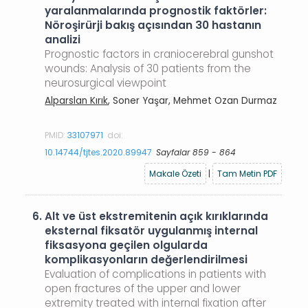
yaralanmalarında prognostik faktörler:
Nöroşirürji bakış açısından 30 hastanın
analizi
Prognostic factors in craniocerebral gunshot
wounds: Analysis of 30 patients from the
neurosurgical viewpoint
Alparslan Kırık
, Soner Yaşar, Mehmet Ozan Durmaz
PMID:
33107971
doi:
10.14744/tjtes.2020.89947
Sayfalar 859 - 864
Makale Özeti
|
Tam Metin PDF
6.
Alt ve üst ekstremitenin açık kırıklarında
eksternal fiksatör uygulanmış internal
fiksasyona geçilen olgularda
komplikasyonların değerlendirilmesi
Evaluation of complications in patients with
open fractures of the upper and lower
extremity treated with internal fixation after