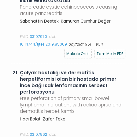
kistik ekinokokkozisi
Pancreatic cystic echinococcosis causing
acute pancreatitis
Sabahattin Destek
, Kamuran Cumhur Değer
PMID:
33107970
doi:
10.14744/tjtes.2019.85069
Sayfalar 951 - 954
Makale Özeti
|
Tam Metin PDF
21.
Çölyak hastalığı ve dermatitis
herpetiformisi olan bir hastada primer
ince bağırsak lenfomasının serbest
perforasyonu
Free perforation of primary small bowel
lymphoma in a patient with celiac sprue and
dermatitis herpetiformis
Hacı Bolat
, Zafer Teke
PMID:
33107962
doi: