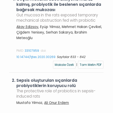
kalmış, probiyotik ile beslenen sıçanlarda
bağırsak mukozası
Gut mucosa in the rats exposed temporary
mechanical obstruction fed with probiotic
Akay Edizsoy
, Eyüp Yılmaz, Mehmet Hakan Çevikel,
Çiğdem Yenisey, Serhan Sakarya, İbrahim
Meteoğlu
PMID:
33107959
doi:
10.14744/tjtes.2020.30269
Sayfalar 833 - 842
Makale Özeti
|
Tam Metin PDF
2.
Sepsis oluşturulan sıçanlarda
probiyotiklerin koruyucu rolü
The protective role of probiotics in sepsis-
induced rats
Mustafa Yılmaz,
Ali Onur Erdem