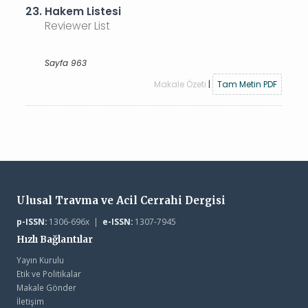
23.
Hakem Listesi
Reviewer List
Sayfa 963
Makale Özeti
|
Tam Metin PDF
Ulusal Travma ve Acil Cerrahi Dergisi
p-ISSN:
1306-696x |
e-ISSN:
1307-7945
Hızlı Bağlantılar
Yayın Kurulu
Etik ve Politikalar
Makale Gönder
İletişim