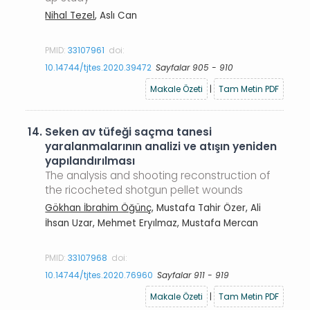
Nihal Tezel
, Aslı Can
PMID:
33107961
doi:
10.14744/tjtes.2020.39472
Sayfalar 905 - 910
Makale Özeti
|
Tam Metin PDF
14.
Seken av tüfeği saçma tanesi
yaralanmalarının analizi ve atışın yeniden
yapılandırılması
The analysis and shooting reconstruction of
the ricocheted shotgun pellet wounds
Gökhan İbrahim Öğünç
, Mustafa Tahir Özer, Ali
İhsan Uzar, Mehmet Eryılmaz, Mustafa Mercan
PMID:
33107968
doi:
10.14744/tjtes.2020.76960
Sayfalar 911 - 919
Makale Özeti
|
Tam Metin PDF