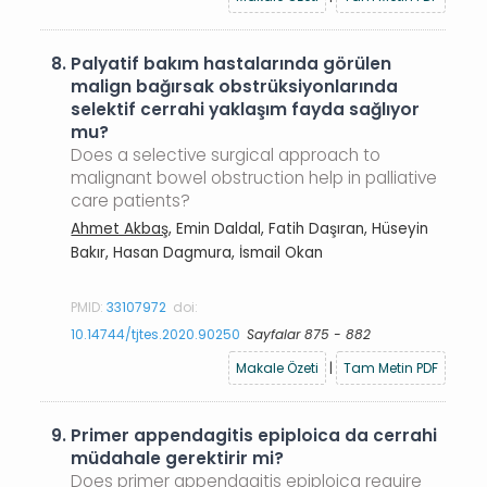
8.
Palyatif bakım hastalarında görülen
malign bağırsak obstrüksiyonlarında
selektif cerrahi yaklaşım fayda sağlıyor
mu?
Does a selective surgical approach to
malignant bowel obstruction help in palliative
care patients?
Ahmet Akbaş
, Emin Daldal, Fatih Daşıran, Hüseyin
Bakır, Hasan Dagmura, İsmail Okan
PMID:
33107972
doi:
10.14744/tjtes.2020.90250
Sayfalar 875 - 882
Makale Özeti
|
Tam Metin PDF
9.
Primer appendagitis epiploica da cerrahi
müdahale gerektirir mi?
Does primer appendagitis epiploica require