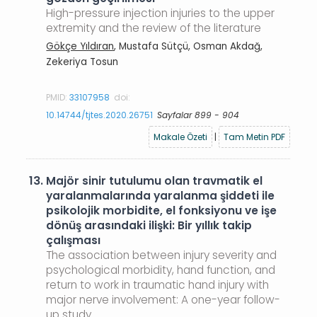
High-pressure injection injuries to the upper
extremity and the review of the literature
Gökçe Yıldıran
, Mustafa Sütçü, Osman Akdağ,
Zekeriya Tosun
PMID:
33107958
doi:
10.14744/tjtes.2020.26751
Sayfalar 899 - 904
Makale Özeti
|
Tam Metin PDF
13.
Majör sinir tutulumu olan travmatik el
yaralanmalarında yaralanma şiddeti ile
psikolojik morbidite, el fonksiyonu ve işe
dönüş arasındaki ilişki: Bir yıllık takip
çalışması
The association between injury severity and
psychological morbidity, hand function, and
return to work in traumatic hand injury with
major nerve involvement: A one-year follow-
up study