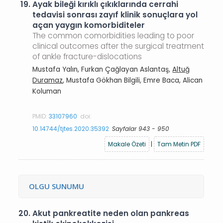
19.
Ayak bileği kırıklı çıkıklarında cerrahi
tedavisi sonrası zayıf klinik sonuçlara yol
açan yaygın komorbiditeler
The common comorbidities leading to poor
clinical outcomes after the surgical treatment
of ankle fracture-dislocations
Mustafa Yalın, Furkan Çağlayan Aslantaş,
Altuğ
Duramaz
, Mustafa Gökhan Bilgili, Emre Baca, Alican
Koluman
PMID:
33107960
doi:
10.14744/tjtes.2020.35392
Sayfalar 943 - 950
Makale Özeti
|
Tam Metin PDF
OLGU SUNUMU
20.
Akut pankreatite neden olan pankreas