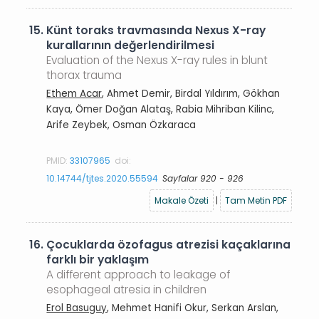
15.
Künt toraks travmasında Nexus X-ray
kurallarının değerlendirilmesi
Evaluation of the Nexus X-ray rules in blunt
thorax trauma
Ethem Acar
, Ahmet Demir, Birdal Yıldırım, Gökhan
Kaya, Ömer Doğan Alataş, Rabia Mihriban Kilinc,
Arife Zeybek, Osman Özkaraca
PMID:
33107965
doi:
10.14744/tjtes.2020.55594
Sayfalar 920 - 926
Makale Özeti
|
Tam Metin PDF
16.
Çocuklarda özofagus atrezisi kaçaklarına
farklı bir yaklaşım
A different approach to leakage of
esophageal atresia in children
Erol Basuguy
, Mehmet Hanifi Okur, Serkan Arslan,