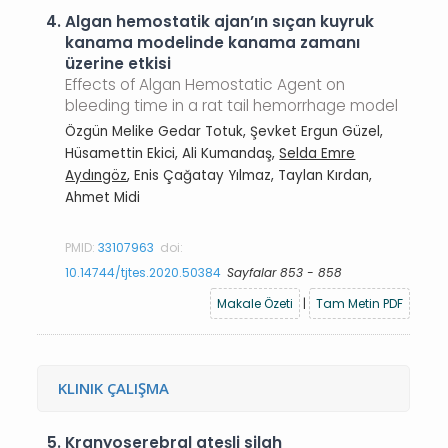
4.
Algan hemostatik ajan’ın sıçan kuyruk
kanama modelinde kanama zamanı
üzerine etkisi
Effects of Algan Hemostatic Agent on
bleeding time in a rat tail hemorrhage model
Özgün Melike Gedar Totuk, Şevket Ergun Güzel,
Hüsamettin Ekici, Ali Kumandaş,
Selda Emre
Aydıngöz
, Enis Çağatay Yılmaz, Taylan Kırdan,
Ahmet Midi
PMID:
33107963
doi:
10.14744/tjtes.2020.50384
Sayfalar 853 - 858
Makale Özeti
|
Tam Metin PDF
KLINIK ÇALIŞMA
5.
Kranyoserebral ateşli silah