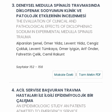
3.
DENEYSEL MEDULLA SPİNALİS TRAVMASINDA
DİKLOFENAK SODYUMUN KLİNİK VE
PATOLOJİK ETKİLERİNİN İNCELENMESİ
THE EVALUATION OF CLINICAL AND
PATHOLOGICAL EFFECTS OF DICLOPHENAC
SODIUM IN EXPERIMENTAL MEDULLA SPINALIS
TRAUMA
Alparslan Şenel, Ömer Yıldız, Levent Yıldız, Cengiz
Çokluk, Levent Tümkaya, Ömer İyigün, Arif Önder,
Fahrettin Çelik, Cemil Rakunt
Sayfalar 152 - 156
Makale Özeti
|
Tam Metin PDF
4.
ACİL SERVİSE BAŞVURAN TRAVMA
HASTALARI İLE İLGİLİ EPİDEMİYOLOJİK BİR
ÇALIŞMA
AN EPIDEMIOLOGIC STUDY AN PATIENTS
ADMITTED TO EMERGENCY SERVICE