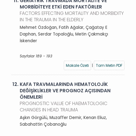
11.
GERİATRİK TRAVMADA MORTALİTE VE
MORBİDİTEYE ETKİ EDEN FAKTÖRLER
FACTORS EFFECTING MORTALITY AND MORBIDITY
IN THE TRAUMA IN THE ELDERLY
Mehmet Özdoğan, Fatih Ağalar, Çağatay E
Daphan, Serdar Topaloğlu, Metin Çakmakçı
İskender
Sayfalar 189 - 193
Makale Özeti
|
Tam Metin PDF
12.
KAFA TRAVMALARINDA HEMATOLOJİK
DEĞİŞİKLİKLER VE PROGNOZ AÇISINDAN
ÖNEMLERİ
PROGNOSTIC VALUE OF HAEMATOLOGIC
CHANGES IN HEAD TRAUMA
Aşkın Görgülü, Muzaffer Demir, Kenan Eliuz,
Sabahattin Çobanoğlu