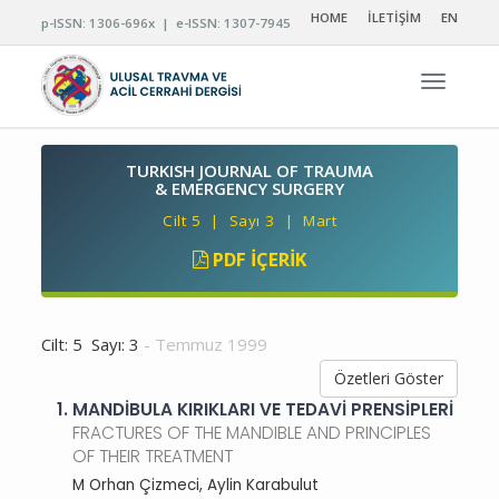
HOME
İLETİŞİM
EN
p-ISSN: 1306-696x | e-ISSN: 1307-7945
Navigas
TURKISH JOURNAL OF TRAUMA
& EMERGENCY SURGERY
Cilt 5 | Sayı 3 | Mart
PDF İÇERIK
Cilt: 5 Sayı: 3
- Temmuz 1999
Özetleri Göster
1.
MANDİBULA KIRIKLARI VE TEDAVİ PRENSİPLERİ
FRACTURES OF THE MANDIBLE AND PRINCIPLES
OF THEIR TREATMENT
M Orhan Çizmeci, Aylin Karabulut