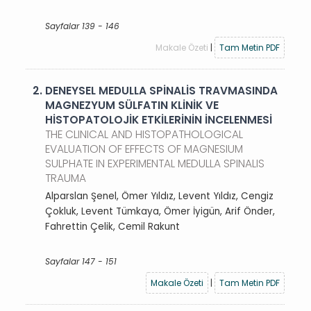
Sayfalar 139 - 146
Makale Özeti
|
Tam Metin PDF
2.
DENEYSEL MEDULLA SPİNALİS TRAVMASINDA
MAGNEZYUM SÜLFATIN KLİNİK VE
HİSTOPATOLOJİK ETKİLERİNİN İNCELENMESİ
THE CLINICAL AND HISTOPATHOLOGICAL
EVALUATION OF EFFECTS OF MAGNESIUM
SULPHATE IN EXPERIMENTAL MEDULLA SPINALIS
TRAUMA
Alparslan Şenel, Ömer Yıldız, Levent Yıldız, Cengiz
Çokluk, Levent Tümkaya, Ömer İyigün, Arif Önder,
Fahrettin Çelik, Cemil Rakunt
Sayfalar 147 - 151
Makale Özeti
|
Tam Metin PDF