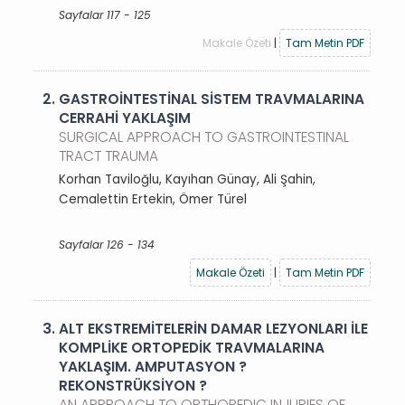
Sayfalar 117 - 125
Makale Özeti
|
Tam Metin PDF
2.
GASTROİNTESTİNAL SİSTEM TRAVMALARINA
CERRAHİ YAKLAŞIM
SURGICAL APPROACH TO GASTROINTESTINAL
TRACT TRAUMA
Korhan Taviloğlu, Kayıhan Günay, Ali Şahin,
Cemalettin Ertekin, Ömer Türel
Sayfalar 126 - 134
Makale Özeti
|
Tam Metin PDF
3.
ALT EKSTREMİTELERİN DAMAR LEZYONLARI İLE
KOMPLİKE ORTOPEDİK TRAVMALARINA
YAKLAŞIM. AMPUTASYON ?
REKONSTRÜKSİYON ?
AN APPROACH TO ORTHOPEDIC INJURIES OF