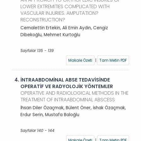
LOWER EXTREMITIES COMPLICATED WITH
VASCULAR INJURIES. AMPUTATION?
RECONSTRUCTION?
Cemalettin Ertekin, Ali Emin Aydın, Cengiz
Dibekoğlu, Mehmet Kurtoğlu
Sayfalar 135 - 139
Makale Özeti
|
Tam Metin PDF
4.
İNTRAABDOMİNAL ABSE TEDAVİSİNDE
OPERATİF VE RADYOLOJİK YÖNTEMLER
OPERATIVE AND RADIOLOGICAL METHODS IN THE
TREATMENT OF INTRAABDOMINAL ABSCESS
İhsan Diler Özaçmak, Bülent Öner, İshak Özaçmak,
Erdur Serin, Mustafa Baloğlu
Sayfalar 140 - 144
Makale Özeti
|
Tam Metin PDF