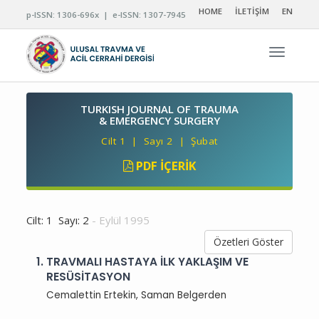
HOME
İLETİŞİM
EN
p-ISSN: 1306-696x | e-ISSN: 1307-7945
Navigas
TURKISH JOURNAL OF TRAUMA
& EMERGENCY SURGERY
Cilt 1 | Sayı 2 | Şubat
PDF İÇERIK
Cilt: 1 Sayı: 2
- Eylül 1995
Özetleri Göster
1.
TRAVMALI HASTAYA İLK YAKLAŞIM VE
RESÜSİTASYON
Cemalettin Ertekin, Saman Belgerden