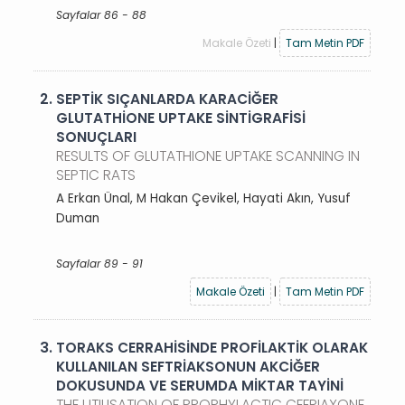
Sayfalar 86 - 88
Makale Özeti
|
Tam Metin PDF
2.
SEPTİK SIÇANLARDA KARACİĞER
GLUTATHİONE UPTAKE SİNTİGRAFİSİ
SONUÇLARI
RESULTS OF GLUTATHIONE UPTAKE SCANNING IN
SEPTIC RATS
A Erkan Ünal, M Hakan Çevikel, Hayati Akın, Yusuf
Duman
Sayfalar 89 - 91
Makale Özeti
|
Tam Metin PDF
3.
TORAKS CERRAHİSİNDE PROFİLAKTİK OLARAK
KULLANILAN SEFTRİAKSONUN AKCİĞER
DOKUSUNDA VE SERUMDA MİKTAR TAYİNİ
THE UTILISATION OF PROPHYLACTIC CEFRIAXONE