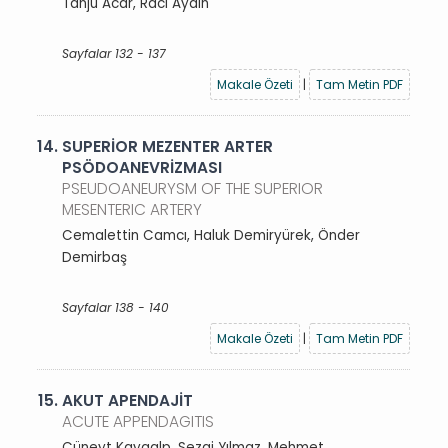
Tanju Acar, Raci Aydın
Sayfalar 132 - 137
Makale Özeti
|
Tam Metin PDF
14.
SUPERİOR MEZENTER ARTER
PSÖDOANEVRİZMASI
PSEUDOANEURYSM OF THE SUPERIOR
MESENTERIC ARTERY
Cemalettin Camcı, Haluk Demiryürek, Önder
Demirbaş
Sayfalar 138 - 140
Makale Özeti
|
Tam Metin PDF
15.
AKUT APENDAJİT
ACUTE APPENDAGITIS
Cüneyt Kayaalp, Sezai Yılmaz, Mehmet