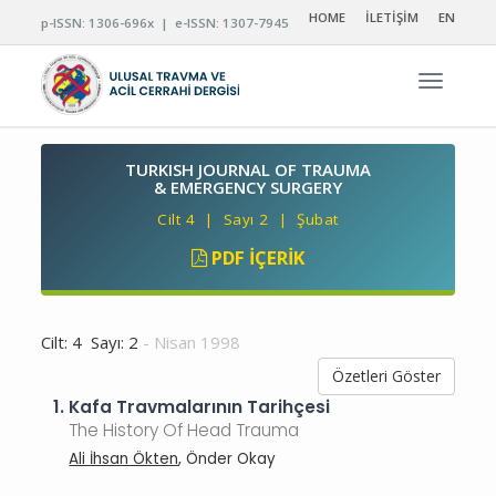
HOME
İLETİŞİM
EN
p-ISSN: 1306-696x | e-ISSN: 1307-7945
Navigas
TURKISH JOURNAL OF TRAUMA
& EMERGENCY SURGERY
Cilt 4 | Sayı 2 | Şubat
PDF İÇERIK
Cilt: 4 Sayı: 2
- Nisan 1998
Özetleri Göster
1.
Kafa Travmalarının Tarihçesi
The History Of Head Trauma
Ali İhsan Ökten
, Önder Okay