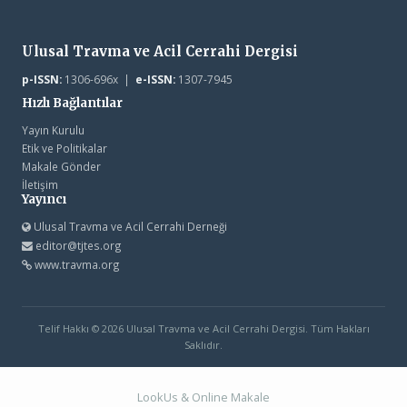
Ulusal Travma ve Acil Cerrahi Dergisi
p-ISSN:
1306-696x |
e-ISSN:
1307-7945
Hızlı Bağlantılar
Yayın Kurulu
Etik ve Politikalar
Makale Gönder
İletişim
Yayıncı
Ulusal Travma ve Acil Cerrahi Derneği
editor@tjtes.org
www.travma.org
Telif Hakkı © 2026 Ulusal Travma ve Acil Cerrahi Dergisi. Tüm Hakları
Saklıdır.
LookUs
&
Online Makale