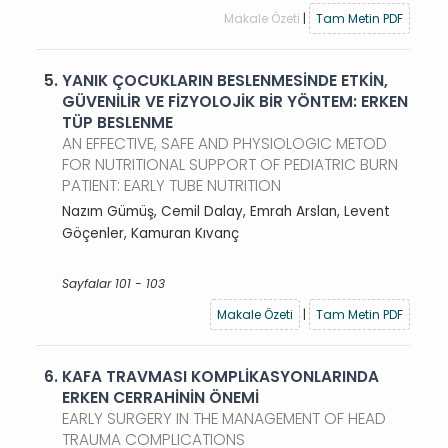
Makale Özeti
|
Tam Metin PDF
5.
YANIK ÇOCUKLARIN BESLENMESİNDE ETKİN,
GÜVENİLİR VE FİZYOLOJİK BİR YÖNTEM: ERKEN
TÜP BESLENME
AN EFFECTIVE, SAFE AND PHYSIOLOGIC METOD
FOR NUTRITIONAL SUPPORT OF PEDIATRIC BURN
PATIENT: EARLY TUBE NUTRITION
Nazım Gümüş, Cemil Dalay, Emrah Arslan, Levent
Göçenler, Kamuran Kıvanç
Sayfalar 101 - 103
Makale Özeti
|
Tam Metin PDF
6.
KAFA TRAVMASI KOMPLİKASYONLARINDA
ERKEN CERRAHİNİN ÖNEMİ
EARLY SURGERY IN THE MANAGEMENT OF HEAD
TRAUMA COMPLICATIONS