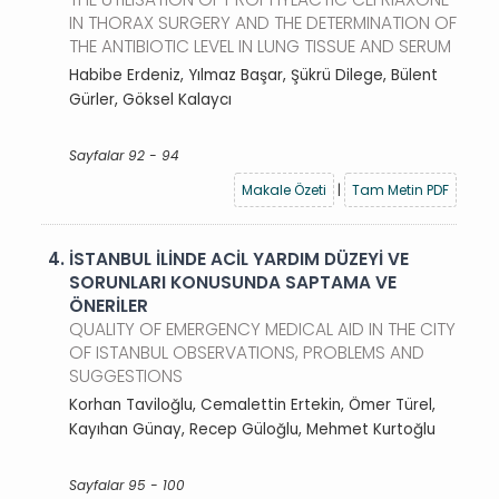
IN THORAX SURGERY AND THE DETERMINATION OF
THE ANTIBIOTIC LEVEL IN LUNG TISSUE AND SERUM
Habibe Erdeniz, Yılmaz Başar, Şükrü Dilege, Bülent
Gürler, Göksel Kalaycı
Sayfalar 92 - 94
Makale Özeti
|
Tam Metin PDF
4.
İSTANBUL İLİNDE ACİL YARDIM DÜZEYİ VE
SORUNLARI KONUSUNDA SAPTAMA VE
ÖNERİLER
QUALITY OF EMERGENCY MEDICAL AID IN THE CITY
OF ISTANBUL OBSERVATIONS, PROBLEMS AND
SUGGESTIONS
Korhan Taviloğlu, Cemalettin Ertekin, Ömer Türel,
Kayıhan Günay, Recep Güloğlu, Mehmet Kurtoğlu
Sayfalar 95 - 100