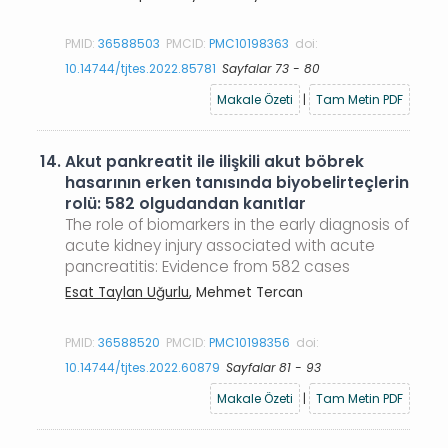
PMID:
36588503
PMCID:
PMC10198363
doi:
10.14744/tjtes.2022.85781
Sayfalar 73 - 80
Makale Özeti
|
Tam Metin PDF
14.
Akut pankreatit ile ilişkili akut böbrek
hasarının erken tanısında biyobelirteçlerin
rolü: 582 olgudandan kanıtlar
The role of biomarkers in the early diagnosis of
acute kidney injury associated with acute
pancreatitis: Evidence from 582 cases
Esat Taylan Uğurlu
, Mehmet Tercan
PMID:
36588520
PMCID:
PMC10198356
doi:
10.14744/tjtes.2022.60879
Sayfalar 81 - 93
Makale Özeti
|
Tam Metin PDF