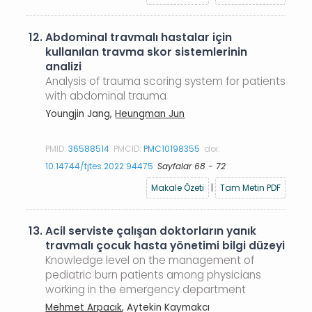
12.
Abdominal travmalı hastalar için
kullanılan travma skor sistemlerinin
analizi
Analysis of trauma scoring system for patients
with abdominal trauma
Youngjin Jang,
Heungman Jun
PMID:
36588514
PMCID:
PMC10198355
doi:
10.14744/tjtes.2022.94475
Sayfalar 68 - 72
Makale Özeti
|
Tam Metin PDF
13.
Acil serviste çalışan doktorların yanık
travmalı çocuk hasta yönetimi bilgi düzeyi
Knowledge level on the management of
pediatric burn patients among physicians
working in the emergency department
Mehmet Arpacık
, Aytekin Kaymakcı