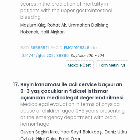
scores in the prediction of mortality in
patients with the upper gastrointestinal
bleeding
Mazlum Kılıç,
Rohat Ak
, Ummahan Dalkılınç
Hökenek, Halil Alışkan
PMID:
36588521
PMCID:
PMC10198348
doi:
10.14744/tjtes.2022.38890
Sayfalar 100 - 104
Makale Özeti
|
Tam Metin PDF
17.
Beyin kanaması ile acil servise başvuran
0–3 yaş çocukların fiziksel istismar
açısından medikolegal değerlendirilmesi
Medicolegal evaluation in terms of physical
abuse of children aged 0–3 years presenting
at the emergency department with brain
hemorrhage
Güven Seçkin Kırcı
, Hacı Seyit Bölükbaşı, Deniz Utku
Öztürk, Hilal Çakır, Erdal Özer