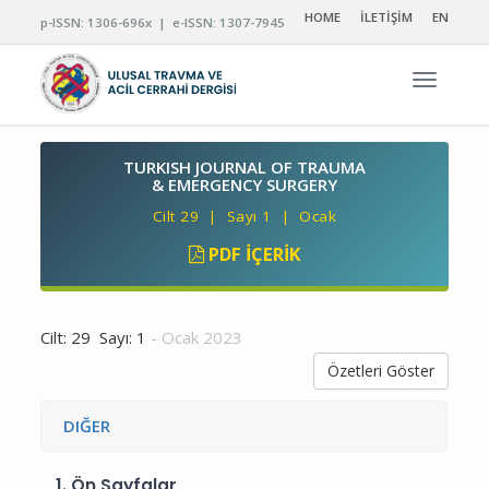
HOME
İLETİŞİM
EN
p-ISSN: 1306-696x | e-ISSN: 1307-7945
Navigas
TURKISH JOURNAL OF TRAUMA
& EMERGENCY SURGERY
Cilt 29 | Sayı 1 | Ocak
PDF İÇERIK
Cilt: 29 Sayı: 1
- Ocak 2023
Özetleri Göster
DIĞER
1.
Ön Sayfalar