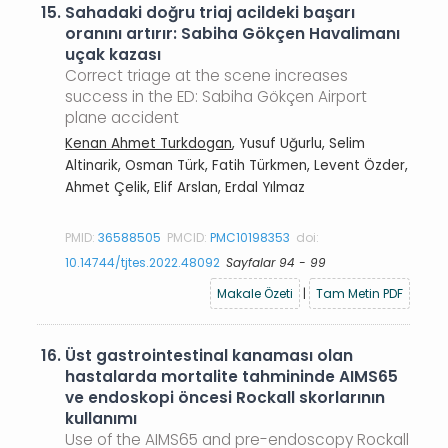
15.
Sahadaki doğru triaj acildeki başarı
oranını artırır: Sabiha Gökçen Havalimanı
uçak kazası
Correct triage at the scene increases
success in the ED: Sabiha Gökçen Airport
plane accident
Kenan Ahmet Turkdogan
, Yusuf Uğurlu, Selim
Altinarik, Osman Türk, Fatih Türkmen, Levent Özder,
Ahmet Çelik, Elif Arslan, Erdal Yılmaz
PMID:
36588505
PMCID:
PMC10198353
doi:
10.14744/tjtes.2022.48092
Sayfalar 94 - 99
Makale Özeti
|
Tam Metin PDF
16.
Üst gastrointestinal kanaması olan
hastalarda mortalite tahmininde AIMS65
ve endoskopi öncesi Rockall skorlarının
kullanımı
Use of the AIMS65 and pre-endoscopy Rockall