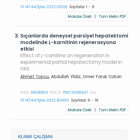
10.14744/tjtes.2022.01026
Sayfalar 1 - 8
Makale Özeti
|
Tam Metin PDF
3.
Sıçanlarda deneysel parsiyel hepatektomi
modelinde L-karnitinin rejenerasyona
etkisi
Effect of L-carnitine on regeneration in
experimental partial hepatectomy model in
rats
Ahmet Topcu
, Abdullah Yildiz, Omer Faruk Ozkan
PMID:
36588511
PMCID:
PMC10198347
doi:
10.14744/tjtes.2022.80460
Sayfalar 9 - 16
Makale Özeti
|
Tam Metin PDF
KLINIK ÇALIŞMA