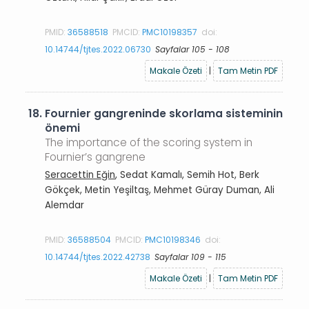
PMID:
36588518
PMCID:
PMC10198357
doi:
10.14744/tjtes.2022.06730
Sayfalar 105 - 108
Makale Özeti
|
Tam Metin PDF
18.
Fournier gangreninde skorlama sisteminin
önemi
The importance of the scoring system in
Fournier’s gangrene
Seracettin Eğin
, Sedat Kamalı, Semih Hot, Berk
Gökçek, Metin Yeşiltaş, Mehmet Güray Duman, Ali
Alemdar
PMID:
36588504
PMCID:
PMC10198346
doi:
10.14744/tjtes.2022.42738
Sayfalar 109 - 115
Makale Özeti
|
Tam Metin PDF