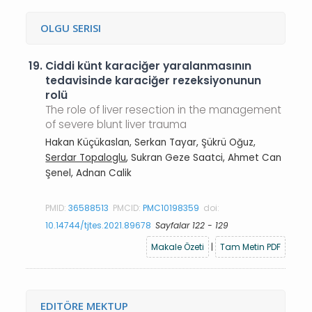
OLGU SERISI
19.
Ciddi künt karaciğer yaralanmasının
tedavisinde karaciğer rezeksiyonunun
rolü
The role of liver resection in the management
of severe blunt liver trauma
Hakan Küçükaslan, Serkan Tayar, Şükrü Oğuz,
Serdar Topaloglu
, Sukran Geze Saatci, Ahmet Can
Şenel, Adnan Calik
PMID:
36588513
PMCID:
PMC10198359
doi:
10.14744/tjtes.2021.89678
Sayfalar 122 - 129
Makale Özeti
|
Tam Metin PDF
EDITÖRE MEKTUP