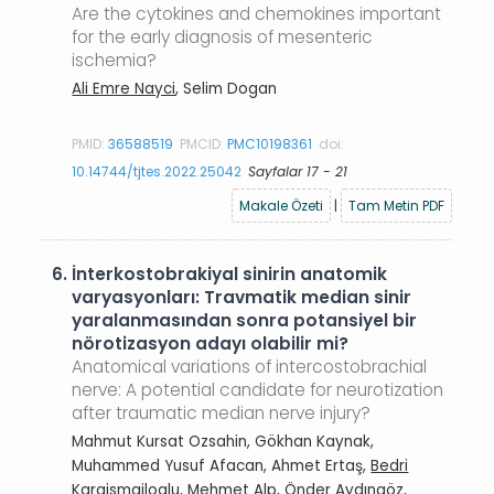
Are the cytokines and chemokines important
for the early diagnosis of mesenteric
ischemia?
Ali Emre Nayci
, Selim Dogan
PMID:
36588519
PMCID:
PMC10198361
doi:
10.14744/tjtes.2022.25042
Sayfalar 17 - 21
Makale Özeti
|
Tam Metin PDF
6.
İnterkostobrakiyal sinirin anatomik
varyasyonları: Travmatik median sinir
yaralanmasından sonra potansiyel bir
nörotizasyon adayı olabilir mi?
Anatomical variations of intercostobrachial
nerve: A potential candidate for neurotization
after traumatic median nerve injury?
Mahmut Kursat Ozsahin, Gökhan Kaynak,
Muhammed Yusuf Afacan, Ahmet Ertaş,
Bedri
Karaismailoglu
, Mehmet Alp, Önder Aydıngöz,