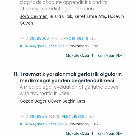
diagnosis of acute appendicitis and its
efficacy in predicting perforation
Bora Çekmen
, Busra Bildik, Şeref Emre Atiş, Hüseyin
Güven
PMID:
36588506
PMCID:
PMC10198349
doi:
10.14744/tjtes.2022.56570
Sayfalar 52 - 58
Makale Özeti
|
Tam Metin PDF
11.
Travmatik yaralanmalı geriatrik olguların
medikolegal yönden değerlendirilmesi
A medicolegal evaluation of geriatric cases
with traumatic injuries
Gözde Bağcı,
Güven Seçkin Kırcı
PMID:
36588512
PMCID:
PMC10198362
doi:
10.14744/tjtes.2022.89039
Sayfalar 59 - 67
Makale Özeti
|
Tam Metin PDF