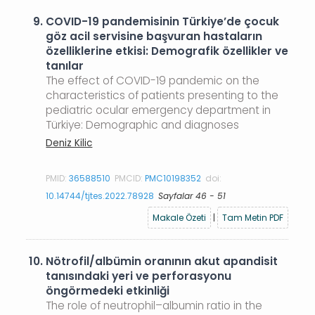
9.
COVID-19 pandemisinin Türkiye’de çocuk
göz acil servisine başvuran hastaların
özelliklerine etkisi: Demografik özellikler ve
tanılar
The effect of COVID-19 pandemic on the
characteristics of patients presenting to the
pediatric ocular emergency department in
Türkiye: Demographic and diagnoses
Deniz Kilic
PMID:
36588510
PMCID:
PMC10198352
doi:
10.14744/tjtes.2022.78928
Sayfalar 46 - 51
Makale Özeti
|
Tam Metin PDF
10.
Nötrofil/albümin oranının akut apandisit
tanısındaki yeri ve perforasyonu
öngörmedeki etkinliği
The role of neutrophil–albumin ratio in the