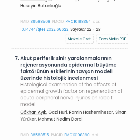
Hüseyin Botanlıoğlu
PMID:
36588508
PMCID:
PMC10198354
doi:
10.14744/tjtes.2022.68622
Sayfalar 22 - 29
Makale Özeti
|
Tam Metin PDF
7.
Akut periferik sinir yaralanmalarının
rejenerasyonunda epidermal büyüme
faktörünün etkilerinin tavşan modeli
üzerinde histolojik incelenmesi
Histological examination of the effects of
epidermal growth factor on regeneration of
acute peripheral nerve injuries on rabbit
model
Gökhan Ayık
, Gazi Huri, Ramin Hashemihesar, Sinan
Yürüker, Mahmut Nedim Doral
PMID:
36588515
PMCID:
PMC10198360
doi: