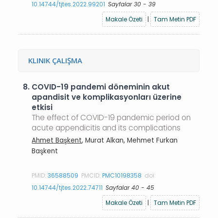
10.14744/tjtes.2022.99201
Sayfalar 30 - 39
Makale Özeti
|
Tam Metin PDF
KLINIK ÇALIŞMA
8.
COVID-19 pandemi döneminin akut
apandisit ve komplikasyonları üzerine
etkisi
The effect of COVID-19 pandemic period on
acute appendicitis and its complications
Ahmet Başkent
, Murat Alkan, Mehmet Furkan
Başkent
PMID:
36588509
PMCID:
PMC10198358
doi:
10.14744/tjtes.2022.74711
Sayfalar 40 - 45
Makale Özeti
|
Tam Metin PDF