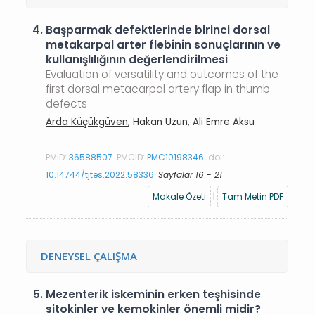
4.
Başparmak defektlerinde birinci dorsal
metakarpal arter flebinin sonuçlarının ve
kullanışlılığının değerlendirilmesi
Evaluation of versatility and outcomes of the
first dorsal metacarpal artery flap in thumb
defects
Arda Küçükgüven
, Hakan Uzun, Ali Emre Aksu
PMID:
36588507
PMCID:
PMC10198346
doi:
10.14744/tjtes.2022.58336
Sayfalar 16 - 21
Makale Özeti
|
Tam Metin PDF
DENEYSEL ÇALIŞMA
5.
Mezenterik iskeminin erken teşhisinde
sitokinler ve kemokinler önemli midir?