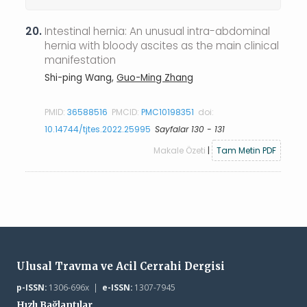
20.
Intestinal hernia: An unusual intra-abdominal
hernia with bloody ascites as the main clinical
manifestation
Shi-ping Wang,
Guo-Ming Zhang
PMID:
36588516
PMCID:
PMC10198351
doi:
10.14744/tjtes.2022.25995
Sayfalar 130 - 131
Makale Özeti
|
Tam Metin PDF
Ulusal Travma ve Acil Cerrahi Dergisi
p-ISSN:
1306-696x |
e-ISSN:
1307-7945
Hızlı Bağlantılar