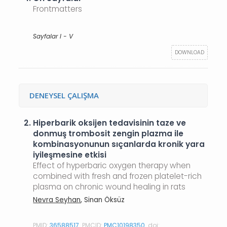
Frontmatters
Sayfalar I - V
DOWNLOAD
DENEYSEL ÇALIŞMA
2.
Hiperbarik oksijen tedavisinin taze ve
donmuş trombosit zengin plazma ile
kombinasyonunun sıçanlarda kronik yara
iyileşmesine etkisi
Effect of hyperbaric oxygen therapy when
combined with fresh and frozen platelet-rich
plasma on chronic wound healing in rats
Nevra Seyhan
, Sinan Öksüz
PMID:
36588517
PMCID:
PMC10198350
doi: