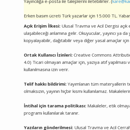
Yayıncılığa e-posta ile taleplerini iletebilirler. (
kare@ka
Erken basım ücreti Türk yazarlar için 15.000 TL. Yabanc
Açık Erişim İlkesi:
Ulusal Travma ve Acil Dergisi açık er
ulaşabileceği anlamına gelir. Okuyucular, yayıncı ya da y
kopyalayabilir, dağıtabilir veya diğer yasal amaçlar için
Ortak Kullanıcı İzinleri:
Creative Commons Attributi
4.0) Ticari olmayan amaçlar için, yazıya atıf yapılması
kullanılmasına izin verir.
Telif hakkı bildirimi:
Yayımlanan tüm materyallerin telif
olmaksızın, yayının hiçbir kısmı kullanılamaz. Makaleler
İntihal için tarama politikası:
Makaleler, etik olmayan
programı kullanılarak taranır.
Yazıların gönderilmesi:
Ulusal Travma ve Acil Cerrah