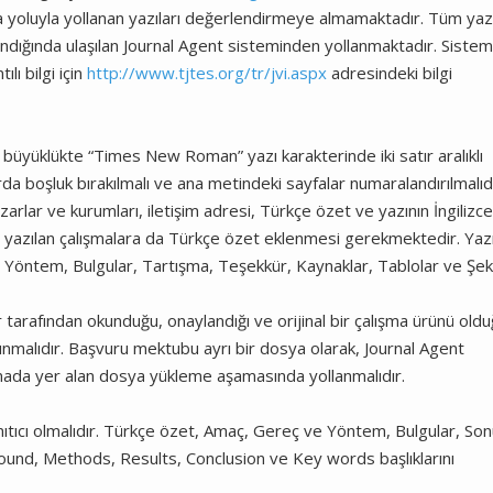
ta yoluyla yollanan yazıları değerlendirmeye almamaktadır. Tüm yazı
andığında ulaşılan Journal Agent sisteminden yollanmaktadır. Siste
lı bilgi için
http://www.tjtes.org/tr/jvi.aspx
adresindeki bilgi
büyüklükte “Times New Roman” yazı karakterinde iki satır aralıklı
rda boşluk bırakılmalı ve ana metindeki sayfalar numaralandırılmalıdı
rlar ve kurumları, iletişim adresi, Türkçe özet ve yazının İngilizc
izce yazılan çalışmalara da Türkçe özet eklenmesi gerekmektedir. Yaz
e Yöntem, Bulgular, Tartışma, Teşekkür, Kaynaklar, Tablolar ve Şeki
tarafından okunduğu, onaylandığı ve orijinal bir çalışma ürünü old
lunmalıdır. Başvuru mektubu ayrı bir dosya olarak, Journal Agent
ada yer alan dosya yükleme aşamasında yollanmalıdır.
nıtıcı olmalıdır. Türkçe özet, Amaç, Gereç ve Yöntem, Bulgular, So
ground, Methods, Results, Conclusion ve Key words başlıklarını
.