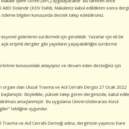
) Makale İşlem Ücreti (APC) uygulayacaktır. Bu tarihten önce
 ABD Dolarıdır (KDV Dahil). Makaleniz kabul edildikten sonra dergi
k ödeme bilgileri konusunda destek talep edebilirsiniz.
syonel giderlerini sürdürmek için gereklidir. Yazarlar için ek bir
 açık erişimli dergiler gibi yayınların yaşayabilirliğini sürdürme
a ilerletme konusundaki anlayışınız ve devam eden desteğiniz için
ın organı olan Ulusal Travma ve Acil Cerrahi Dergisi 27 Ocak 2022
başlamıştır. Böylelikle, yüksek talep gören dergimizde, kabul edil
andırılması amaçlanmıştır. Bu uygulama Üniversitelerarası Kurul
giler” tebliğine uygundur.
 Travma ve Acil Cerrahi Derneği adına, dergimizin yayıncısı Kare