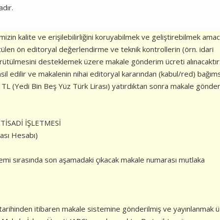
adır.
izin kalite ve erişilebilirliğini koruyabilmek ve geliştirebilmek amac
en ön editoryal değerlendirme ve teknik kontrollerin (örn. idari
ürütülmesini desteklemek üzere makale gönderim ücreti alınacaktır
il edilir ve makalenin nihai editoryal kararından (kabul/red) bağım
0 TL (Yedi Bin Beş Yüz Türk Lirası) yatırdıktan sonra makale gönde
TİSADİ İŞLETMESİ
ası Hesabı)
lemi sırasında son aşamadaki çıkacak makale numarası mutlaka
 tarihinden itibaren makale sistemine gönderilmiş ve yayınlanmak 