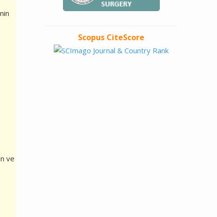
nin
Scopus CiteScore
en ve