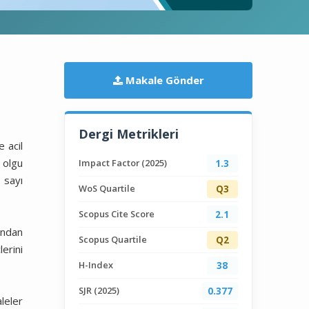
Makale Gönder
Dergi Metrikleri
 acil
 olgu
Impact Factor (2025)
1.3
 sayı
WoS Quartile
Q3
Scopus Cite Score
2.1
ından
Scopus Quartile
Q2
lerini
H-Index
38
SJR (2025)
0.377
leler