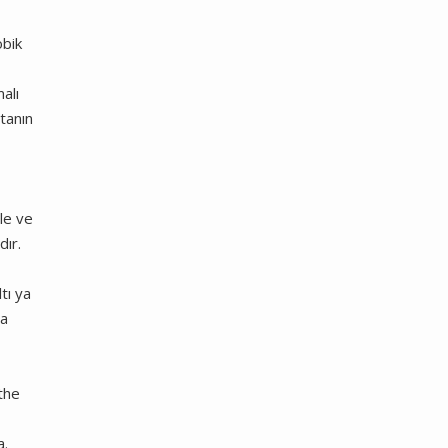
obik
alı
stanın
le ve
dır.
tı ya
da
the
a.