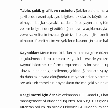
Tablo, şekil, grafik ve resimler:
Şekillere ait numara 
şekillerde resmi açıklayıcı bilgilere ek olarak, büyütme 
olmayan, başka kaynaklarca daha önce yayınlanmış tüm re
ve izin belgesi dergi editörlüğüne ayrıca açıklamasıyla 
ve/veya velisinin imzaladığı bir izin belgesi eşlik etm
olmalıdır. Renkli resim ve şekillerin basımı için karar h
Kaynaklar:
Metin içindeki kullanım sırasına göre düze
küçültülmeden belirtilmelidir. Kaynak listesinde yalnızc
Kaynak bildirme “Uniform Requirements for Manuscrip
kılavuzun en son güncellenmiş şekline (Şubat 2006) uyma
da daha az sayıda olduğunda tüm yazar adları verilmeli
“ve ark.” eklenmelidir. Kaynakların dizilme şekli ve nok
Dergi metni için örnek:
Velmahos GC, Kamel E, Chan 
management of duodenal injuries. Am Surg 1999;65:9
Kitaptan bölüm için örnek: Jurkovich GJ. Duodenum an