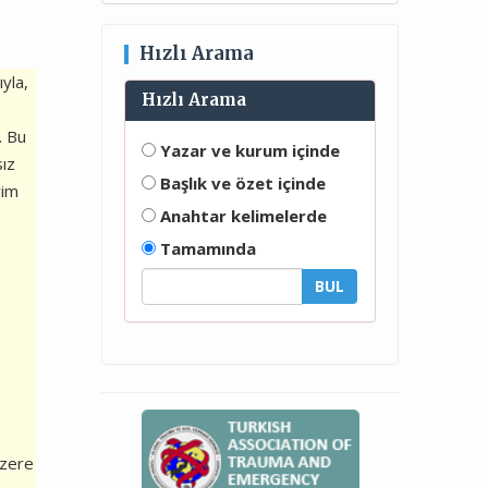
Hızlı Arama
ıyla,
Hızlı Arama
. Bu
Yazar ve kurum içinde
sız
Başlık ve özet içinde
rim
Anahtar kelimelerde
Tamamında
üzere