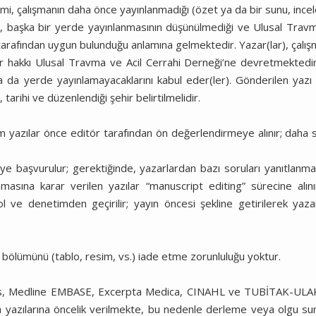
i, çalışmanın daha önce yayınlanmadığı (özet ya da bir sunu, ince
a), başka bir yerde yayınlanmasının düşünülmediği ve Ulusal Trav
 tarafından uygun bulunduğu anlamına gelmektedir. Yazar(lar), çalış
r hakkı Ulusal Travma ve Acil Cerrahi Derneği’ne devretmektedir(
 ya da yerde yayınlamayacaklarını kabul eder(ler). Gönderilen yazı
tarihi ve düzenlendiği şehir belirtilmelidir.
Tüm yazılar önce editör tarafından ön değerlendirmeye alınır; daha 
 başvurulur; gerektiğinde, yazarlardan bazı soruları yanıtlanma
masına karar verilen yazılar “manuscript editing” sürecine alını
ol ve denetimden geçirilir; yayın öncesi şekline getirilerek yazar
 bölümünü (tablo, resim, vs.) iade etme zorunluluğu yoktur.
icus, Medline EMBASE, Excerpta Medica, CINAHL ve TUBİTAK-UL
ma yazılarına öncelik verilmekte, bu nedenle derleme veya olgu s