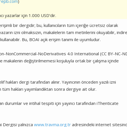
repb.com
)
ı yazarlar için 1.000 USD’dir.
işimli bir dergidir; bu, kullanıcıların tüm içeriğe ücretsiz olarak
azarın izni olmaksızın, makalelerin tam metinlerini okuyabilir, indireb
 kullanabilir. Bu, BOAI açık erişim tanımı ile uyumludur.
on-NonCommercial-NoDerivatives 4.0 International (CC BY-NC-N
 ve makalenin değiştirilmemesi koşuluyla ortak bir çalışma içinde
 hakları dergi tarafından alınır. Yayıncının önceden yazılı izni
in tüm hakları yayımlandıktan sonra dergiye ait olur.
 durumlar ve intihal tespiti için yayıncı tarafından iThenticate
i Dergisi yalnızca
www.travma.org.tr
adresindeki internet sitesin