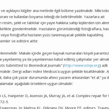
ve açıklayıcı bilgiler ana metinde ilgili bölüme yazılmalıdır. Mikrosk
oranı ve kullanılan boyama tekniği de belirtilmelidir. Yazarlara ait
sim, şekil ve tablolar için yayın hakkına sahip kişilerden izin alınm
birlikte gönderilmelidir. Hastaların görüntülendiği fotoğraflara, ha
eli veya fotoğrafta hastanın yüzü tanınmayacak şekilde kapatılmış
akemler ve editöre aittir.
nlenmelidir. Makale içinde geçen kaynak numaraları köşeli parantez
a yayınlanmış ya da yayınlanması kabul edilmiş çalışmalar yer almalı
ts Submitted to Biomedical Journals” (
http://www.icmje.org
) adlı
lıdır. Dergi adları Index Medicus’a uygun şekilde kısaltılmalıdır. Al
, daha çok yazar durumunda altıncı yazarın arkasından “et al.” ya 
talamalar aşağıdaki örneklere uygun olmalıdır:
LS, Hanpeter D, Asensio JA, Murray JA, et al. Complex repair for 
72-5.
d pancreas. In: Mattox KL, Feliciano DV, Moore EE, editors. Traum