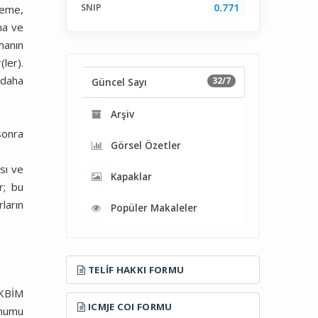
SNIP
0.771
leme,
ma ve
manın
ler).
 daha
32/7
Güncel Sayı
Arşiv
sonra
Görsel Özetler
sı ve
Kapaklar
r; bu
ların
Popüler Makaleler
TELIF HAKKI FORMU
AKBİM
ICMJE COI FORMU
unumu