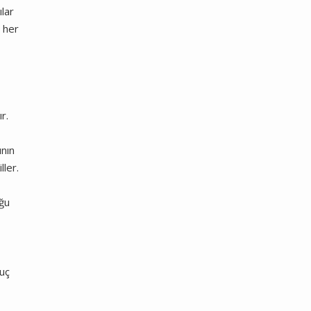
lar
m her
r.
e
ının
ller.
uğu
nuç