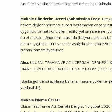
türündeki yazılarda seçim ölçütleri daha dar tutulmakt
Makale Gönderim Ücreti (Submission Fee):
Dergim
hakem değerlendirmesi süreci başlamadan önce yürütül
uygunluk/format kontrolleri, editoryal ön inceleme) y
ücret makale gönderimi sırasında (başvuru anında) tahs
olarak uygulanır. Türk yazarlar aşağıdaki hesaba 7.50
işlemini tamamlayabilirler.
Alıcı:
ULUSAL TRAVMA VE ACİL CERRAHİ DERNEĞİ İK
IBAN:
TR75 0006 4000 0011 0491 5103 66 (Türk Lir
(Banka gönderisi açıklama kısmına, makale yükleme iş
yazılmalıdır).
Makale İşleme Ücreti
Ulusal Travma ve Acil Cerrahi Dergisi, 10 Şubat 2026