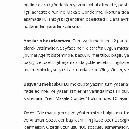
on-line olarak gönderilen yazıları kabul etmekte, pos
ilgili adresteki “Online Makale Gönderme” ikonuna tıkl
aşamada kullanıcıyı bilgilendiren özelliktedir. Daha ayrıntı
notlarından yararlanabilirsiniz.
Yazıların hazırlanması:
Tüm yazılı metinler 12 punto 
olarak yazılmalıdır. Sayfada her iki tarafta uygun mikta
Journal Agent sisteminde, başvuru mektubu, başlık, yaza
başlığı ve özeti ilgili aşamalarda yüklenecektir. İngil
ana metnindeyse şu sıra kullanılacaktır: Giriş, Gereç v
Başvuru mektubu:
Bu mektupta yazının tüm yazarlar 
ifade edilmeli ve yazar isimlerinin yanında imzaları bu
sisteminin “Yeni Makale Gönder” bölümünde, 10. aşam
Özet:
Çalışmanın gereç ve yöntemini ve bulgularını ta
ve Anahtar Sözcükler başlıklarını; İngilizce özet Back
içermelidir. Özetin uzunluğu 400 sözcüğü aşmamalıdır