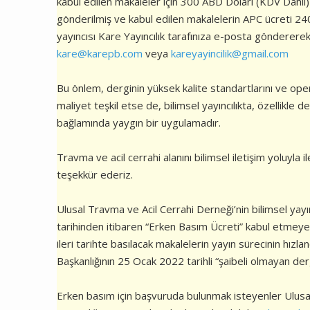
kabul edilen makaleler için 300 ABD Doları (KDV Dahil
gönderilmiş ve kabul edilen makalelerin APC ücreti 240
yayıncısı Kare Yayıncılık tarafınıza e-posta gönderere
kare@karepb.com
veya
kareyayincilik@gmail.com
Bu önlem, derginin yüksek kalite standartlarını ve opera
maliyet teşkil etse de, bilimsel yayıncılıkta, özellikle de
bağlamında yaygın bir uygulamadır.
Travma ve acil cerrahi alanını bilimsel iletişim yoluyl
teşekkür ederiz.
Ulusal Travma ve Acil Cerrahi Derneği’nin bilimsel yay
tarihinden itibaren “Erken Basım Ücreti” kabul etmeye 
ileri tarihte basılacak makalelerin yayın sürecinin hızl
Başkanlığının 25 Ocak 2022 tarihli “şaibeli olmayan der
Erken basım için başvuruda bulunmak isteyenler Ulusal