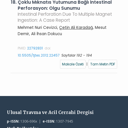
18.
Çoklu Mıknatıs Yutumuna Bağlı İntestinal
Perforasyon: Olgu Sunumu
Intestinal Perforation Due To Multiple Magnet
Ingestion: A Case Report
Mehmet Nuri Cevizci,
Çetin Ali Karadağ
, Mesut
Demir, Ali İhsan Dokucu
PMID:
22792831
doi:
10.5505/tjtes.2012.22457
Sayfalar 192 - 194
Makale Özeti
|
Tam Metin PDF
Ulusal Travma ve Acil Cerrahi Dergisi
p-ISSN:
1306-696x |
e-ISSN:
1307-7945