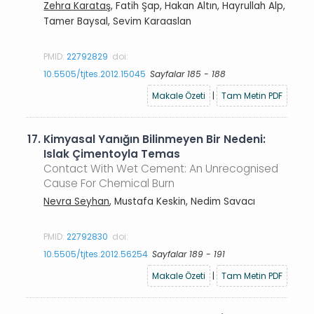
Zehra Karataş
, Fatih Şap, Hakan Altın, Hayrullah Alp,
Tamer Baysal, Sevim Karaaslan
PMID:
22792829
doi:
10.5505/tjtes.2012.15045
Sayfalar 185 - 188
Makale Özeti
|
Tam Metin PDF
17.
Kimyasal Yanığın Bilinmeyen Bir Nedeni:
Islak Çimentoyla Temas
Contact With Wet Cement: An Unrecognised
Cause For Chemical Burn
Nevra Seyhan
, Mustafa Keskin, Nedim Savacı
PMID:
22792830
doi:
10.5505/tjtes.2012.56254
Sayfalar 189 - 191
Makale Özeti
|
Tam Metin PDF