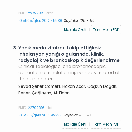
PMID:
22792815
doi:
10.5505/tjtes.2012.45538
Sayfalar 105 - 110
Makale Özeti
|
Tam Metin PDF
3.
Yanık merkezimizde takip ettiğimiz
inhalasyon yanığı olgularında, klinik,
radyolojik ve bronkoskopik değerlendirme
Clinical, radiological and bronchoscopic
evaluation of inhalation injury cases treated at
the burn center
Sevda Şener Cömert
, Hakan Acar, Coşkun Doğan,
Benan Çağlayan, Ali Fidan
PMID:
22792816
doi:
10.5505/tjtes.2012.99233
Sayfalar 111 - 117
Makale Özeti
|
Tam Metin PDF