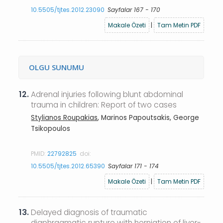
10.5505/tjtes.2012.23090
Sayfalar 167 - 170
Makale Özeti
|
Tam Metin PDF
OLGU SUNUMU
12.
Adrenal injuries following blunt abdominal
trauma in children: Report of two cases
Stylianos Roupakias
, Marinos Papoutsakis, George
Tsikopoulos
PMID:
22792825
doi:
10.5505/tjtes.2012.65390
Sayfalar 171 - 174
Makale Özeti
|
Tam Metin PDF
13.
Delayed diagnosis of traumatic
diaphragmatic rupture with herniation of liver-