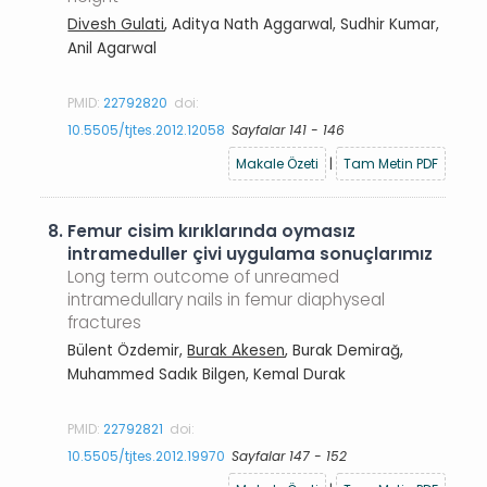
Divesh Gulati
, Aditya Nath Aggarwal, Sudhir Kumar,
Anil Agarwal
PMID:
22792820
doi:
10.5505/tjtes.2012.12058
Sayfalar 141 - 146
Makale Özeti
|
Tam Metin PDF
8.
Femur cisim kırıklarında oymasız
intrameduller çivi uygulama sonuçlarımız
Long term outcome of unreamed
intramedullary nails in femur diaphyseal
fractures
Bülent Özdemir,
Burak Akesen
, Burak Demirağ,
Muhammed Sadık Bilgen, Kemal Durak
PMID:
22792821
doi:
10.5505/tjtes.2012.19970
Sayfalar 147 - 152