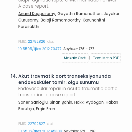
A case report.
Anand Kuppusamy
, Gayathri Ramanathan, Jayakar
Gurusamy, Balaji Ramamoorthy, Karunanithi
Parasakthi
PMID:
22792826
doi:
10.5505/tjtes.2012.79477
Sayfalar 175 - 177
Makale Özeti
|
Tam Metin PDF
14.
Akut travmatik aort transeksiyonunda
endovasküler tamir: olgu sunumu
Endovascular repair in acute traumatic aortic
transection: a case report
Soner Sanioğlu
, Sinan Şahin, Hakkı Aydoğan, Hakan
Barutça, Ergin Eren
PMID:
22792827
doi:
10.5505/tjtes.2012.45389
Sayfalar 178 - 180