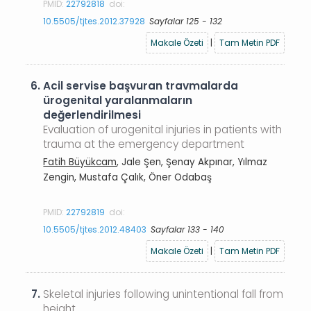
PMID:
22792818
doi:
10.5505/tjtes.2012.37928
Sayfalar 125 - 132
Makale Özeti
|
Tam Metin PDF
6.
Acil servise başvuran travmalarda
ürogenital yaralanmaların
değerlendirilmesi
Evaluation of urogenital injuries in patients with
trauma at the emergency department
Fatih Büyükcam
, Jale Şen, Şenay Akpınar, Yılmaz
Zengin, Mustafa Çalık, Öner Odabaş
PMID:
22792819
doi:
10.5505/tjtes.2012.48403
Sayfalar 133 - 140
Makale Özeti
|
Tam Metin PDF
7.
Skeletal injuries following unintentional fall from
height