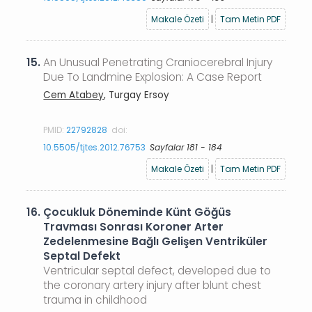
Makale Özeti
|
Tam Metin PDF
15.
An Unusual Penetrating Craniocerebral Injury
Due To Landmine Explosion: A Case Report
Cem Atabey
, Turgay Ersoy
PMID:
22792828
doi:
10.5505/tjtes.2012.76753
Sayfalar 181 - 184
Makale Özeti
|
Tam Metin PDF
16.
Çocukluk Döneminde Künt Göğüs
Travması Sonrası Koroner Arter
Zedelenmesine Bağlı Gelişen Ventriküler
Septal Defekt
Ventricular septal defect, developed due to
the coronary artery injury after blunt chest
trauma in childhood