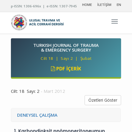
HOME
İLETİŞİM
EN
p-ISSN: 1306-696x | e-ISSN: 1307-7945
Navigas
TURKISH JOURNAL OF TRAUMA
& EMERGENCY SURGERY
Cilt 18 | Sayı 2 | Şubat
PDF İÇERIK
Cilt: 18 Sayı: 2
- Mart 2012
Özetleri Göster
DENEYSEL ÇALIŞMA
1.
Karbondioksit pnömoperitoneumun