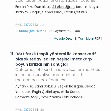
Volar plate fixation of distal radius fractures
Emrah Rıza Demirbaş,
Ali Akın Uğraş
, İbrahim Kaya,
İbrahim Sungur, Cemal Kural, Ercan Çetinus
PMID:
22792823
doi:
10.5505/tjtes.2012.64022
Sayfalar 162 - 166
Makale Özeti
|
Tam Metin PDF
11.
Dört farklı tespit yöntemi ile konservatif
olarak tedavi edilen beşinci metakarp
boyun kırıklarının sonuçları
Outcomes of four distinctive fixation methods
in the conservative treatment of fifth
metacarpal neck fractures
Ayhan Kılıç
, Sami Sökücü, Seçkin Basılgan, Sedat
Yeniocak, Engin Çetinkaya, Atilla Sancar
Parmaksızoğlu, Yavuz Selim Kabukcuoğlu
PMID:
22792824
doi: