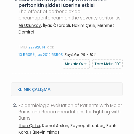
peritonitin şiddeti üzerine etkisi
The effect of carbondioxide
pneumoperitoneum on the severity peritonitis
Ali Uzunköy
, İlyas Özardalı, Hakim Çelik, Mehmet
Demirci
PMID:
22792814
doi:
10.5505/tjtes.2012.53503
Sayfalar 99 - 104
Makale Özeti
|
Tam Metin PDF
KLINIK ÇALIŞMA
2.
Epidemiologic Evaluation of Patients with Major
Burns and Recommendations for Fighting with
Burns
İlhan Çiftci
, Kemal Arslan, Zeynep Altunbaş, Fatih
Kara, Hüseyin Yılmaz