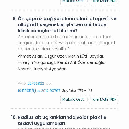
Makale Özeti
|
Tam Metin PDF
9.
Ön çapraz bağ yaralanmalari: otogreft ve
allogreft seçenekleriyle cerrahi tedavi
klinik sonuçlari etkiler mi?
Anterior cruciate ligament injuries: do affect
surgical treatment with otograft and allograft
options, clinical results ?
Ahmet Aslan
, Özgür Özer, Metin Lütfi Baydar,
Hüseyin Yorgancıgil, Remzi Arif Özerdemoğlu,
Nevres Hürriyet Aydoğan
PMID:
22792822
doi:
10.5505/tjtes.2012.90767
Sayfalar 153 - 161
Makale Özeti
|
Tam Metin PDF
10.
Radius alt uç kırıklarında volar plak ile
tedavi uygulamaları