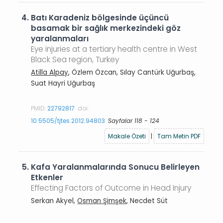
4.
Batı Karadeniz bölgesinde üçüncü
basamak bir sağlık merkezindeki göz
yaralanmaları
Eye injuries at a tertiary health centre in West
Black Sea region, Turkey
Atilla Alpay
, Özlem Özcan, Sılay Cantürk Uğurbaş,
Suat Hayri Uğurbaş
PMID:
22792817
doi:
10.5505/tjtes.2012.94803
Sayfalar 118 - 124
Makale Özeti
|
Tam Metin PDF
5.
Kafa Yaralanmalarında Sonucu Belirleyen
Etkenler
Effecting Factors of Outcome in Head Injury
Serkan Akyel,
Osman Şimşek
, Necdet Süt