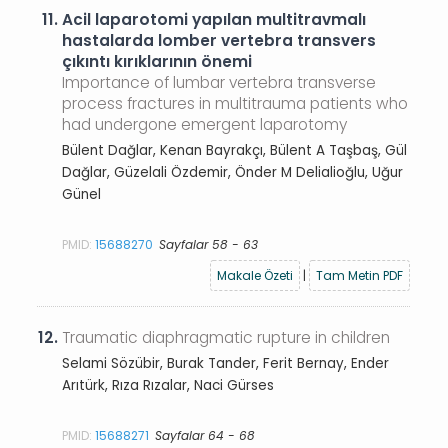
11.
Acil laparotomi yapılan multitravmalı
hastalarda lomber vertebra transvers
çıkıntı kırıklarının önemi
Importance of lumbar vertebra transverse
process fractures in multitrauma patients who
had undergone emergent laparotomy
Bülent Dağlar, Kenan Bayrakçı, Bülent A Taşbaş, Gül
Dağlar, Güzelali Özdemir, Önder M Delialioğlu, Uğur
Günel
PMID:
15688270
Sayfalar 58 - 63
Makale Özeti
|
Tam Metin PDF
12.
Traumatic diaphragmatic rupture in children
Selami Sözübir, Burak Tander, Ferit Bernay, Ender
Arıtürk, Rıza Rızalar, Naci Gürses
PMID:
15688271
Sayfalar 64 - 68