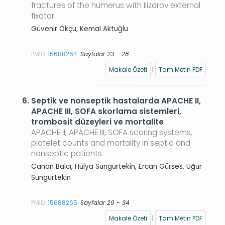
fractures of the humerus with Ilizarov external
fixator
Güvenir Okçu, Kemal Aktuğlu
PMID:
15688264
Sayfalar 23 - 28
Makale Özeti
|
Tam Metin PDF
6.
Septik ve nonseptik hastalarda APACHE II,
APACHE III, SOFA skorlama sistemleri,
trombosit düzeyleri ve mortalite
APACHE II, APACHE III, SOFA scoring systems,
platelet counts and mortality in septic and
nonseptic patients
Canan Balcı, Hülya Sungurtekin, Ercan Gürses, Uğur
Sungurtekin
PMID:
15688265
Sayfalar 29 - 34
Makale Özeti
|
Tam Metin PDF