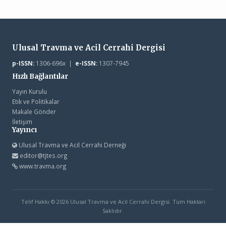
Ulusal Travma ve Acil Cerrahi Dergisi
p-ISSN:
1306-696x |
e-ISSN:
1307-7945
Hızlı Bağlantılar
Yayın Kurulu
Etik ve Politikalar
Makale Gönder
İletişim
Yayıncı
Ulusal Travma ve Acil Cerrahi Derneği
editor@tjtes.org
www.travma.org
Telif Hakkı © 2026 Ulusal Travma ve Acil Cerrahi Dergisi. Tüm Hakları
Saklıdır.