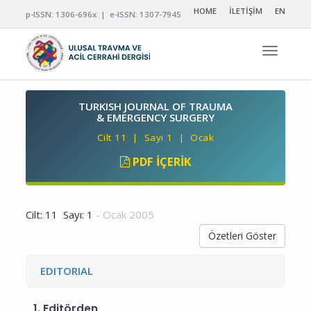
HOME
İLETİŞİM
EN
p-ISSN: 1306-696x | e-ISSN: 1307-7945
Navigas
TURKISH JOURNAL OF TRAUMA
& EMERGENCY SURGERY
Cilt 11 | Sayı 1 | Ocak
PDF İÇERIK
Cilt: 11 Sayı: 1
- Ocak 2005
Özetleri Göster
EDITORIAL
1.
Editörden