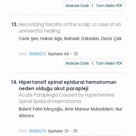
Makale Özeti
|
Tam Metin PDF
13.
Necrotizing fasciitis of the scalp: a case of an
uneventful healing
Cenk Şen, Hakan Ağır, Bahadır Özkeskin, Deniz Çek
PMID:
15688272
Sayfalar 69 - 72
Makale Özeti
|
Tam Metin PDF
14.
Hipertansif spinal epidural hematomun
neden olduğu akut parapleji
Acute Paraplegia Caused by Hypertensive
Spinal Epidural Haematoma
Bülent Fahri Kılınçoğlu, Amir Mansur Mukaddem, Nur
Altınörs
PMID:
15688273
Sayfalar 73 - 75