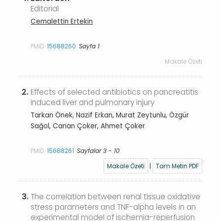
Editorial
Cemalettin Ertekin
PMID:
15688260
Sayfa 1
Makale Özeti
2.
Effects of selected antibiotics on pancreatitis
induced liver and pulmonary injury
Tarkan Önek, Nazif Erkan, Murat Zeytunlu, Özgür
Sağol, Canan Çoker, Ahmet Çoker
PMID:
15688261
Sayfalar 3 - 10
Makale Özeti
|
Tam Metin PDF
3.
The correlation between renal tissue oxidative
stress parameters and TNF-alpha levels in an
experimental model of ischemia-reperfusion