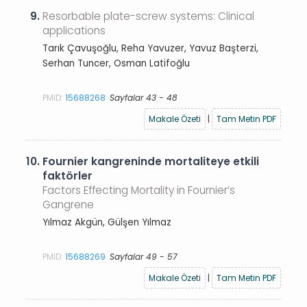
9.
Resorbable plate-screw systems: Clinical
applications
Tarık Çavuşoğlu, Reha Yavuzer, Yavuz Başterzi,
Serhan Tuncer, Osman Latifoğlu
PMID:
15688268
Sayfalar 43 - 48
Makale Özeti
|
Tam Metin PDF
10.
Fournier kangreninde mortaliteye etkili
faktörler
Factors Effecting Mortality in Fournier’s
Gangrene
Yılmaz Akgün, Gülşen Yılmaz
PMID:
15688269
Sayfalar 49 - 57
Makale Özeti
|
Tam Metin PDF