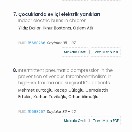
7.
Çocuklarda ev içi elektrik yanıkları
Indoor electric burns in children
Yıldız Dallar, İlknur Bostancı, Özlem Atlı
PMID:
15688266
Sayfalar 35 - 37
Makale Özeti
|
Tam Metin PDF
8.
Intermittent pneumatic compression in the
prevention of venous thromboembolism in
high-risk trauma and surgical ICU patients
Mehmet Kurtoğlu, Recep Güloğlu, Cemalettin
Ertekin, Korhan Taviloğlu, Orhan Alimoğlu
PMID:
15688267
Sayfalar 38 - 42
Makale Özeti
|
Tam Metin PDF