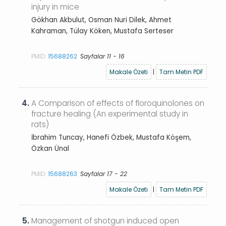
injury in mice
Gökhan Akbulut, Osman Nuri Dilek, Ahmet
Kahraman, Tülay Köken, Mustafa Serteser
PMID:
15688262
Sayfalar 11 - 16
Makale Özeti
|
Tam Metin PDF
4.
A Comparison of effects of floroquinolones on
fracture healing (An experimental study in
rats)
İbrahim Tuncay, Hanefi Özbek, Mustafa Köşem,
Özkan Ünal
PMID:
15688263
Sayfalar 17 - 22
Makale Özeti
|
Tam Metin PDF
5.
Management of shotgun induced open