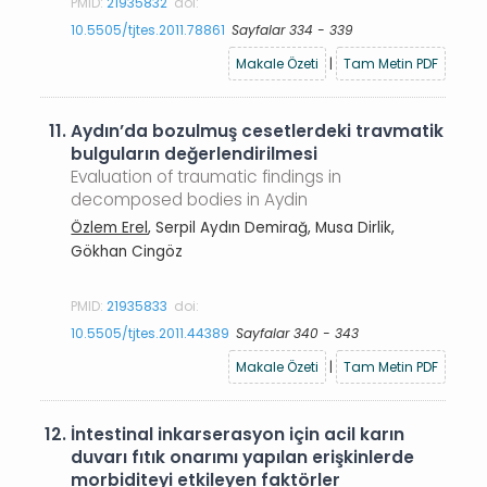
PMID:
21935832
doi:
10.5505/tjtes.2011.78861
Sayfalar 334 - 339
Makale Özeti
|
Tam Metin PDF
11.
Aydın’da bozulmuş cesetlerdeki travmatik
bulguların değerlendirilmesi
Evaluation of traumatic findings in
decomposed bodies in Aydin
Özlem Erel
, Serpil Aydın Demirağ, Musa Dirlik,
Gökhan Cingöz
PMID:
21935833
doi:
10.5505/tjtes.2011.44389
Sayfalar 340 - 343
Makale Özeti
|
Tam Metin PDF
12.
İntestinal inkarserasyon için acil karın
duvarı fıtık onarımı yapılan erişkinlerde
morbiditeyi etkileyen faktörler