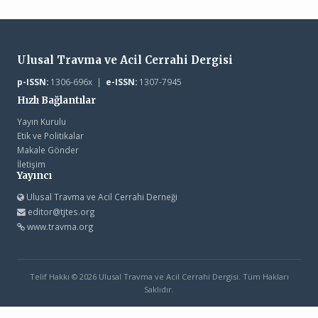
Ulusal Travma ve Acil Cerrahi Dergisi
p-ISSN:
1306-696x |
e-ISSN:
1307-7945
Hızlı Bağlantılar
Yayın Kurulu
Etik ve Politikalar
Makale Gönder
İletişim
Yayıncı
Ulusal Travma ve Acil Cerrahi Derneği
editor@tjtes.org
www.travma.org
Telif Hakkı © 2026 Ulusal Travma ve Acil Cerrahi Dergisi. Tüm Hakları
Saklıdır.