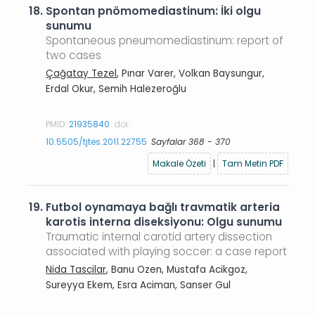
18.
Spontan pnömomediastinum: İki olgu
sunumu
Spontaneous pneumomediastinum: report of
two cases
Çağatay Tezel
, Pınar Varer, Volkan Baysungur,
Erdal Okur, Semih Halezeroğlu
PMID:
21935840
doi:
10.5505/tjtes.2011.22755
Sayfalar 368 - 370
Makale Özeti
|
Tam Metin PDF
19.
Futbol oynamaya bağlı travmatik arteria
karotis interna diseksiyonu: Olgu sunumu
Traumatic internal carotid artery dissection
associated with playing soccer: a case report
Nida Tascilar
, Banu Ozen, Mustafa Acikgoz,
Sureyya Ekem, Esra Aciman, Sanser Gul