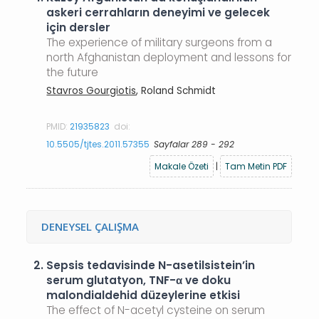
askeri cerrahların deneyimi ve gelecek
için dersler
The experience of military surgeons from a
north Afghanistan deployment and lessons for
the future
Stavros Gourgiotis
, Roland Schmidt
PMID:
21935823
doi:
10.5505/tjtes.2011.57355
Sayfalar 289 - 292
Makale Özeti
|
Tam Metin PDF
DENEYSEL ÇALIŞMA
2.
Sepsis tedavisinde N-asetilsistein’in
serum glutatyon, TNF-α ve doku
malondialdehid düzeylerine etkisi
The effect of N-acetyl cysteine on serum