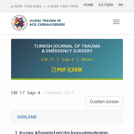
HOME
İLETİŞİM
EN
p-ISSN: 1306-696x | e-ISSN: 1307-7945
Navigas
TURKISH JOURNAL OF TRAUMA
& EMERGENCY SURGERY
Cilt 17 | Sayı 4 | Nisan
PDF İÇERIK
Cilt: 17 Sayı: 4
- Temmuz 2011
Özetleri Göster
DERLEME
1.
Kuzey Afganistan’da konuşlandırılan