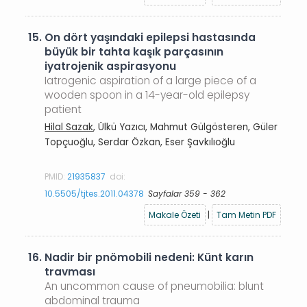
15.
On dört yaşındaki epilepsi hastasında
büyük bir tahta kaşık parçasının
iyatrojenik aspirasyonu
Iatrogenic aspiration of a large piece of a
wooden spoon in a 14-year-old epilepsy
patient
Hilal Sazak
, Ülkü Yazıcı, Mahmut Gülgösteren, Güler
Topçuoğlu, Serdar Özkan, Eser Şavkılıoğlu
PMID:
21935837
doi:
10.5505/tjtes.2011.04378
Sayfalar 359 - 362
Makale Özeti
|
Tam Metin PDF
16.
Nadir bir pnömobili nedeni: Künt karın
travması
An uncommon cause of pneumobilia: blunt
abdominal trauma