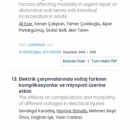
Factors affecting morbidity in urgent repair of
abdominal wall hernia with intestinal
incarceration in adults
Ali Ezer
, Kenan Çalışkan, Tamer Çolakoğlu, Alper
Parlakgümüş, Sedat Belli, Akın Tarım
PMID:
21935834
doi:
10.5505/tjtes.2011.28009
Sayfalar 344 - 348
Makale Özeti
|
Tam Metin PDF
13.
Elektrik çarpmalarında voltaj farkının
komplikasyonlar ve miyopati üzerine
etkisi
The effects on complications and myopathy
of different voltages in electrical injuries
Sevdegül Karadaş,
Hayriye Gönüllü
, Mehmet Reşit
Öncü, Dağhan Işık, Yasin Canbaz