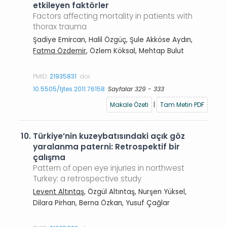
etkileyen faktörler
Factors affecting mortality in patients with
thorax trauma
Şadiye Emircan, Halil Özgüç, Şule Akköse Aydın,
Fatma Özdemir
, Özlem Köksal, Mehtap Bulut
PMID:
21935831
doi:
10.5505/tjtes.2011.76158
Sayfalar 329 - 333
Makale Özeti
|
Tam Metin PDF
10.
Türkiye’nin kuzeybatısındaki açık göz
yaralanma paterni: Retrospektif bir
çalışma
Pattern of open eye injuries in northwest
Turkey: a retrospective study
Levent Altıntaş
, Özgül Altıntaş, Nurşen Yüksel,
Dilara Pirhan, Berna Özkan, Yusuf Çağlar