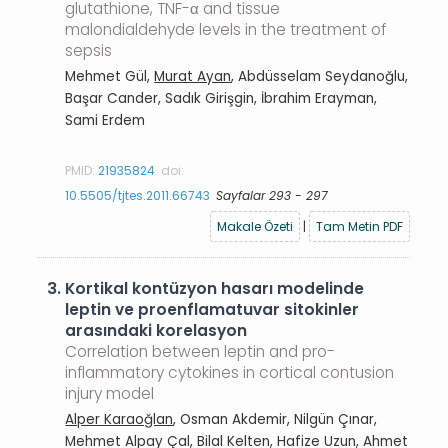
glutathione, TNF-α and tissue
malondialdehyde levels in the treatment of
sepsis
Mehmet Gül,
Murat Ayan
, Abdüsselam Seydanoğlu,
Başar Cander, Sadık Girişgin, İbrahim Erayman,
Sami Erdem
PMID:
21935824
doi:
10.5505/tjtes.2011.66743
Sayfalar 293 - 297
Makale Özeti
|
Tam Metin PDF
3.
Kortikal kontüzyon hasarı modelinde
leptin ve proenflamatuvar sitokinler
arasındaki korelasyon
Correlation between leptin and pro-
inflammatory cytokines in cortical contusion
injury model
Alper Karaoğlan
, Osman Akdemir, Nilgün Çınar,
Mehmet Alpay Çal, Bilal Kelten, Hafize Uzun, Ahmet