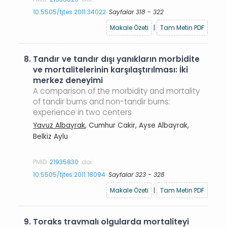
10.5505/tjtes.2011.34022
Sayfalar 318 - 322
Makale Özeti
|
Tam Metin PDF
8.
Tandır ve tandır dışı yanıkların morbidite
ve mortalitelerinin karşılaştırılması: İki
merkez deneyimi
A comparison of the morbidity and mortality
of tandir burns and non-tandir burns:
experience in two centers
Yavuz Albayrak
, Cumhur Cakir, Ayse Albayrak,
Belkiz Aylu
PMID:
21935830
doi:
10.5505/tjtes.2011.18094
Sayfalar 323 - 328
Makale Özeti
|
Tam Metin PDF
9.
Toraks travmalı olgularda mortaliteyi