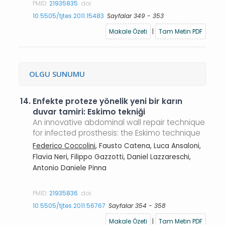
PMID:
21935835
doi:
10.5505/tjtes.2011.15483
Sayfalar 349 - 353
Makale Özeti
|
Tam Metin PDF
OLGU SUNUMU
14.
Enfekte proteze yönelik yeni bir karın
duvar tamiri: Eskimo tekniği
An innovative abdominal wall repair technique
for infected prosthesis: the Eskimo technique
Federico Coccolini
, Fausto Catena, Luca Ansaloni,
Flavia Neri, Filippo Gazzotti, Daniel Lazzareschi,
Antonio Daniele Pinna
PMID:
21935836
doi:
10.5505/tjtes.2011.56767
Sayfalar 354 - 358
Makale Özeti
|
Tam Metin PDF