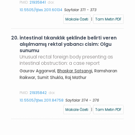
PMID:
21935841
doi:
10.5505/tjtes.2011.60134
Sayfalar 371 - 373
Makale Özeti
|
Tam Metin PDF
20.
İntestinal tıkanıklık şeklinde belirti veren
alışılmamış rektal yabancı cisim: Olgu
sunumu
Unusual rectal foreign body presenting as
intestinal obstruction: a case report
Gaurav Aggarwal,
Bhaskar Satsangi
, Ramsharan
Raikwar, Sumit Shukla, Raj Mathur
PMID:
21935842
doi:
10.5505/tjtes.2011.84758
Sayfalar 374 - 376
Makale Özeti
|
Tam Metin PDF