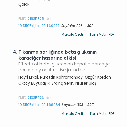
Çolak
PMID:
21935825
doi:
10.5505/tjtes.2011.69077
Sayfalar 298 - 302
Makale Özeti
|
Tam Metin PDF
4.
Tıkanma sarılığında beta glukanın
karaciğer hasarına etkisi
Effects of beta-glucan on hepatic damage
caused by obstructive jaundice
Hayri Erkol
, Nurettin Kahramansoy, Özgür Kordon,
Oktay Büyükaşık, Erdinç Serin, Nilüfer Ulaş
PMID:
21935826
doi:
10.5505/tjtes.2011.88964
Sayfalar 303 - 307
Makale Özeti
|
Tam Metin PDF