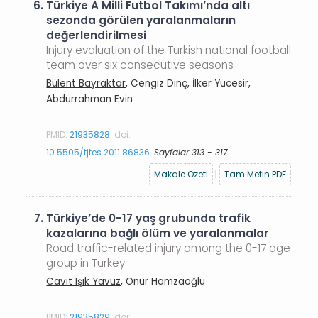
6.
Türkiye A Milli Futbol Takımı’nda altı
sezonda görülen yaralanmaların
değerlendirilmesi
Injury evaluation of the Turkish national football
team over six consecutive seasons
Bülent Bayraktar
, Cengiz Dinç, İlker Yücesir,
Abdurrahman Evin
PMID:
21935828
doi:
10.5505/tjtes.2011.86836
Sayfalar 313 - 317
Makale Özeti
|
Tam Metin PDF
7.
Türkiye’de 0-17 yaş grubunda trafik
kazalarına bağlı ölüm ve yaralanmalar
Road traffic-related injury among the 0-17 age
group in Turkey
Cavit Işık Yavuz
, Onur Hamzaoğlu
PMID:
21935829
doi: