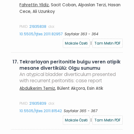
Fahrettin Yildiz
, Sacit Coban, Alpaslan Terzi, Hasan
Cece, Ali Uzunkoy
PMID:
21935838
doi:
10.5505/tjtes.2011.82957
Sayfalar 363 - 364
Makale Özeti
|
Tam Metin PDF
17.
Tekrarlayan peritonitle bulgu veren atipik
mesane divertikülü: Olgu sunumu
An atypical bladder diverticulum presented
with recurrent peritonitis: case report
Abdulkerim Temiz
, Bülent Akçora, Esin Atik
PMID:
21935839
doi:
10.5505/tjtes.2011.81542
Sayfalar 365 - 367
Makale Özeti
|
Tam Metin PDF