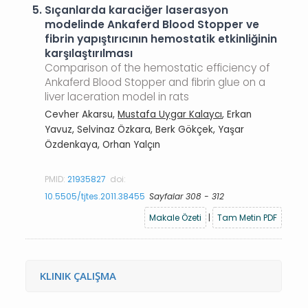
5.
Sıçanlarda karaciğer laserasyon
modelinde Ankaferd Blood Stopper ve
fibrin yapıştırıcının hemostatik etkinliğinin
karşılaştırılması
Comparison of the hemostatic efficiency of
Ankaferd Blood Stopper and fibrin glue on a
liver laceration model in rats
Cevher Akarsu,
Mustafa Uygar Kalaycı
, Erkan
Yavuz, Selvinaz Özkara, Berk Gökçek, Yaşar
Özdenkaya, Orhan Yalçın
PMID:
21935827
doi:
10.5505/tjtes.2011.38455
Sayfalar 308 - 312
Makale Özeti
|
Tam Metin PDF
KLINIK ÇALIŞMA