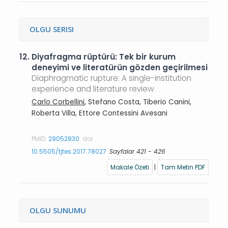
OLGU SERISI
12.
Diyafragma rüptürü: Tek bir kurum
deneyimi ve literatürün gözden geçirilmesi
Diaphragmatic rupture: A single-institution
experience and literature review
Carlo Corbellini
, Stefano Costa, Tiberio Canini,
Roberta Villa, Ettore Contessini Avesani
PMID:
29052830
doi:
10.5505/tjtes.2017.78027
Sayfalar 421 - 426
Makale Özeti
|
Tam Metin PDF
OLGU SUNUMU