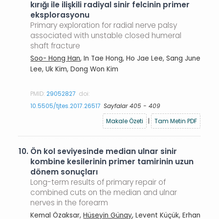
kırığı ile ilişkili radiyal sinir felcinin primer
eksplorasyonu
Primary exploration for radial nerve palsy
associated with unstable closed humeral
shaft fracture
Soo- Hong Han
, In Tae Hong, Ho Jae Lee, Sang June
Lee, Uk Kim, Dong Won Kim
PMID:
29052827
doi:
10.5505/tjtes.2017.26517
Sayfalar 405 - 409
Makale Özeti
|
Tam Metin PDF
10.
Ön kol seviyesinde median ulnar sinir
kombine kesilerinin primer tamirinin uzun
dönem sonuçları
Long-term results of primary repair of
combined cuts on the median and ulnar
nerves in the forearm
Kemal Özaksar,
Hüseyin Günay
, Levent Küçük, Erhan