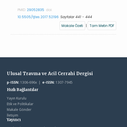
PMID:
29052835
doi:
10.5505/tjtes.2017.52196
Sayfalar 441 - 444
Makale Özeti
|
Tam Metin PDF
Ulusal Travma ve Acil Cerrahi Dergisi
p-ISSN:
1306-696x |
e-ISSN:
1307-7945
Hızlı Bağlantılar
Yayın Kurulu
Etik ve Politikalar
Makale Gönder
İletişim
Yayıncı