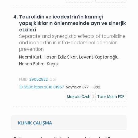
4.
Taurolidin ve icodextrin’in karıniçi
yapışıklıkların önlenmesinde ayrı ve sinerjik
etkileri
Separate and synergistic effects of taurolidine
and icodextrin in intra-abdominal adhesion
prevention
Necmi Kurt,
Hasan Ediz Sıkar
, Levent Kaptanoğlu,
Hasan Fehmi Küçük
PMID:
29052822
doi:
10.5505/tjtes.2016.01957
Sayfalar 377 - 382
Makale Özeti
|
Tam Metin PDF
KLINIK ÇALIŞMA