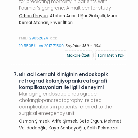
for predicting mortality in patients with
Fournier’s gangrene: A multicenter study
Orhan Üreyen
, Atahan Acar, Uğur Gökçelli, Murat
Kemal Atahan, Enver İlhan
PMID:
29052824
doi:
10.5505/tjtes.2017.71509
Sayfalar 389 - 394
Makale Özeti
|
Tam Metin PDF
7.
Bir acil cerrahi kliniğinin endoskopik
retrograd kolanjiyopankreatografi
komplikasyonları ile ilgili deneyimi
Managing endoscopic retrograde
cholangiopancreatography-related
complications in patients referred to the
surgical emergency unit
Osman Şimsek,
Arife Şimsek
, Sefa Ergun, Mehmet
Velidedeoğlu, Kaya Sarıbeyoğlu, Salih Pekmezci