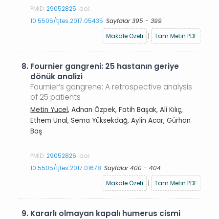
PMID:
29052825
doi:
10.5505/tjtes.2017.05435
Sayfalar 395 - 399
Makale Özeti
|
Tam Metin PDF
8.
Fournier gangreni: 25 hastanın geriye
dönük analizi
Fournier’s gangrene: A retrospective analysis
of 25 patients
Metin Yücel
, Adnan Özpek, Fatih Başak, Ali Kılıç,
Ethem Ünal, Sema Yüksekdağ, Aylin Acar, Gürhan
Baş
PMID:
29052826
doi:
10.5505/tjtes.2017.01678
Sayfalar 400 - 404
Makale Özeti
|
Tam Metin PDF
9.
Kararlı olmayan kapalı humerus cismi