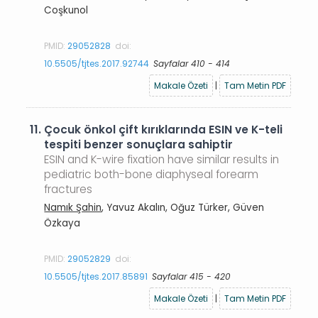
Coşkunol
PMID:
29052828
doi:
10.5505/tjtes.2017.92744
Sayfalar 410 - 414
Makale Özeti
|
Tam Metin PDF
11.
Çocuk önkol çift kırıklarında ESIN ve K-teli
tespiti benzer sonuçlara sahiptir
ESIN and K-wire fixation have similar results in
pediatric both-bone diaphyseal forearm
fractures
Namık Şahin
, Yavuz Akalın, Oğuz Türker, Güven
Özkaya
PMID:
29052829
doi:
10.5505/tjtes.2017.85891
Sayfalar 415 - 420
Makale Özeti
|
Tam Metin PDF