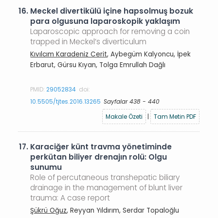
16.
Meckel divertikülü içine hapsolmuş bozuk
para olgusuna laparoskopik yaklaşım
Laparoscopic approach for removing a coin
trapped in Meckel’s diverticulum
Kıvılcım Karadeniz Cerit
, Aybegüm Kalyoncu, İpek
Erbarut, Gürsu Kıyan, Tolga Emrullah Dağlı
PMID:
29052834
doi:
10.5505/tjtes.2016.13265
Sayfalar 438 - 440
Makale Özeti
|
Tam Metin PDF
17.
Karaciğer künt travma yönetiminde
perkütan biliyer drenajın rolü: Olgu
sunumu
Role of percutaneous transhepatic biliary
drainage in the management of blunt liver
trauma: A case report
Şükrü Oğuz
, Reyyan Yıldırım, Serdar Topaloğlu