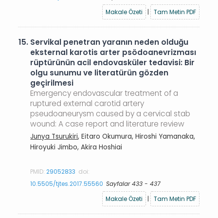
Makale Özeti
|
Tam Metin PDF
15.
Servikal penetran yaranın neden olduğu
eksternal karotis arter psödoanevrizması
rüptürünün acil endovasküler tedavisi: Bir
olgu sunumu ve literatürün gözden
geçirilmesi
Emergency endovascular treatment of a
ruptured external carotid artery
pseudoaneurysm caused by a cervical stab
wound: A case report and literature review
Junya Tsurukiri
, Eitaro Okumura, Hiroshi Yamanaka,
Hiroyuki Jimbo, Akira Hoshiai
PMID:
29052833
doi:
10.5505/tjtes.2017.55560
Sayfalar 433 - 437
Makale Özeti
|
Tam Metin PDF