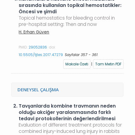
sırasında kullanılan topikal hemostatikler:
Öncesi ve şimdi
Topical hemostatics for bleeding control in
pre-hospital setting: Then and now
H. Erhan Güven
PMID:
29052836
doi:
10.5505/tjtes.2017.47279
Sayfalar 357 - 361
Makale Özeti
|
Tam Metin PDF
DENEYSEL ÇALIŞMA
2.
Tavşanlarda kombine travmanın neden
olduğu akciğer yaralanmasında farklı
tedavi protokollerinin değerlendirilmesi
Evaluation of different treatment protocols for
combined injury-induced lung injury in rabbits