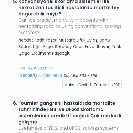
5.
Konvansiyonel skorlama sistemleri ile
nekrotizan fasiitisli hastalarda mortaliteyi
öngörebilir miyiz?
Can we predict mortality in patients with
necrotizing fasciitis using conventional scoring
systems?
Necdet Fatih Yaşar
, Mustafa Ufuk Uylaş, Bartu
Badak, Uğur Bilge, Setenay Öner, Enver İhtiyar, Tarık
Çağa, Ercüment Paşaoğlu
PMID:
29052823
doi:
10.5505/tjtes.2016.19940
Sayfalar 383 - 388
Makale Özeti
|
Tam Metin PDF
6.
Fournier gangrenli hastalarda mortalite
tahmininde FGSİ ve UFGSİ skorlama
sistemlerinin prediktif değeri: Çok merkezli
çalışma
Usefulness of FGSI and UFGSI scoring systems