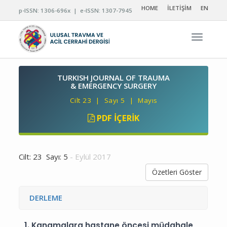
HOME
İLETİŞİM
EN
p-ISSN: 1306-696x | e-ISSN: 1307-7945
Navigas
TURKISH JOURNAL OF TRAUMA
& EMERGENCY SURGERY
Cilt 23 | Sayı 5 | Mayıs
PDF İÇERIK
Cilt: 23 Sayı: 5
- Eylül 2017
Özetleri Göster
DERLEME
1.
Kanamalara hastane öncesi müdahale