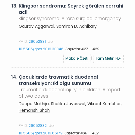
13.
Klingsor sendromu: Seyrek görülen cerrahi
acil
Klingsor syndrome: A rare surgical emergency
Gaurav Aggarwal
, Samiran D. Adhikary
PMID:
29052831
doi:
10.5505/tjtes.2016.30346
Sayfalar 427 - 429
Makale Özeti
|
Tam Metin PDF
14.
Çocuklarda travmatik duodenal
transeksiyon: İki olgu sunumu
Traumatic duodenal injury in children: A report
of two cases
Deepa Makhija, Shalika Jayaswal, Vikrant Kumbhar,
Hemanshi Shah
PMID:
29052832
doi:
10.5505/tjtes.2016.66179
Sayfalar 430 - 432