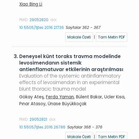
Xiao Bing Li
PMID:
29052820
doi:
10.5505/tjtes.2016.21736
Sayfalar 362 - 367
Makale Özeti
|
Tam Metin PDF
3.
Deneysel künt toraks travma modelinde
levosimendanın sistemik
antienflamatuvar etkilerinin araştırılması
Evaluation of the systemic antiinflammatory
effects of levosimendan in an experimental
blunt thoracic trauma model
Gökay Ateş,
Ferda Yaman
, Bülent Bakar, Ucler Kısa,
Pınar Atasoy, Ünase Büyükkoçak
PMID:
29052821
doi:
10.5505/tjtes.2016.26786
Sayfalar 368 - 376
Makale Özeti
|
Tam Metin PDF