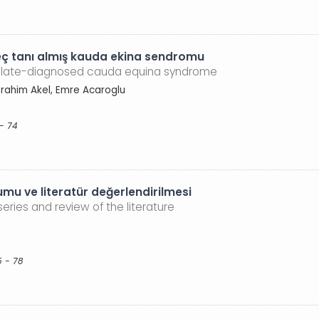
geç tanı almış kauda ekina sendromu
t late-diagnosed cauda equina syndrome
brahim Akel, Emre Acaroglu
 - 74
umu ve literatür değerlendirilmesi
series and review of the literature
5 - 78