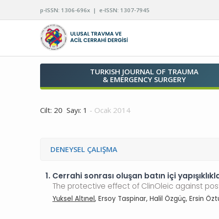
p-ISSN: 1306-696x | e-ISSN: 1307-7945
TURKISH JOURNAL OF TRAUMA
& EMERGENCY SURGERY
Cilt: 20 Sayı: 1
- Ocak 2014
DENEYSEL ÇALIŞMA
1.
Cerrahi sonrası oluşan batın içi yapışıklıkl
The protective effect of ClinOleic against po
Yuksel Altınel
, Ersoy Taspinar, Halil Özgüç, Ersin Özt