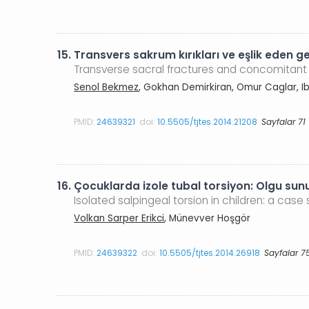
15.
Transvers sakrum kırıkları ve eşlik eden 
Transverse sacral fractures and concomitan
Senol Bekmez
, Gokhan Demirkiran, Omur Caglar, I
PMID:
24639321
doi:
10.5505/tjtes.2014.21208
Sayfalar 71
16.
Çocuklarda izole tubal torsiyon: Olgu sun
Isolated salpingeal torsion in children: a case 
Volkan Sarper Erikci
, Münevver Hoşgör
PMID:
24639322
doi:
10.5505/tjtes.2014.26918
Sayfalar 7