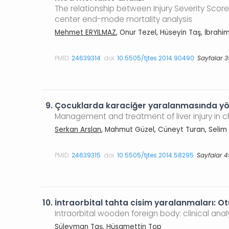
The relationship between Injury Severity Scor
center end-mode mortality analysis
Mehmet ERYILMAZ
, Onur Tezel, Hüseyin Taş, İbrah
PMID:
24639314
doi:
10.5505/tjtes.2014.90490
Sayfalar 
9.
Çocuklarda karaciğer yaralanmasında yö
Management and treatment of liver injury in c
Serkan Arslan
, Mahmut Güzel, Cüneyt Turan, Selim
PMID:
24639315
doi:
10.5505/tjtes.2014.58295
Sayfalar 4
10.
İntraorbital tahta cisim yaralanmaları: Otuz
Intraorbital wooden foreign body: clinical ana
Süleyman Taş
, Hüsamettin Top