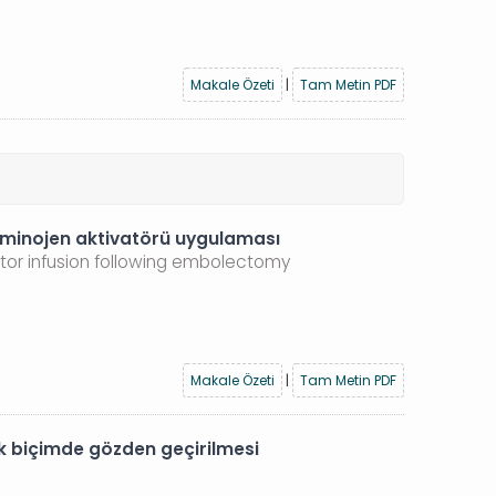
Makale Özeti
|
Tam Metin PDF
zminojen aktivatörü uygulaması
ator infusion following embolectomy
Makale Özeti
|
Tam Metin PDF
ik biçimde gözden geçirilmesi