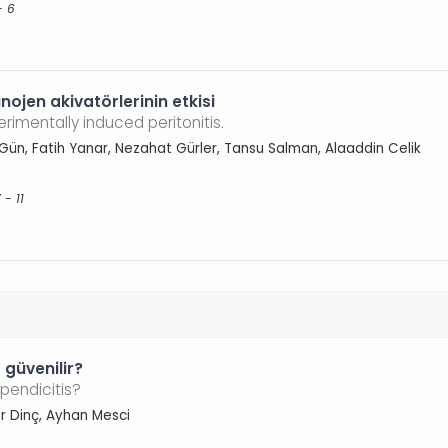
- 6
ojen akivatörlerinin etkisi
rimentally induced peritonitis.
l Gün, Fatih Yanar, Nezahat Gürler, Tansu Salman, Alaaddin Celik
 - 11
 güvenilir?
pendicitis?
er Dinç, Ayhan Mesci