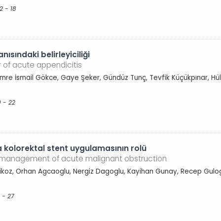
2 - 18
nısındaki belirleyiciliği
 of acute appendicitis
mre İsmail Gökce, Gaye Şeker, Gündüz Tunç, Tevfik Küçükpınar, Hül
9 - 22
 kolorektal stent uygulamasının rolü
he management of acute malignant obstruction
vrikoz, Orhan Agcaoglu, Nergiz Dagoglu, Kayihan Gunay, Recep Gulog
 - 27