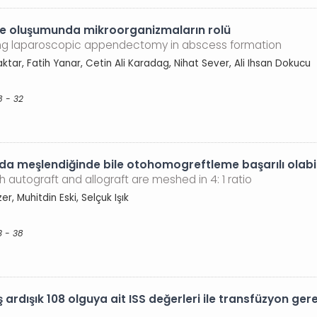
e oluşumunda mikroorganizmaların rolü
ring laparoscopic appendectomy in abscess formation
raktar, Fatih Yanar, Cetin Ali Karadag, Nihat Sever, Ali Ihsan Dokucu
8 - 32
da meşlendiğinde bile otohomogreftleme başarılı olabil
 autograft and allograft are meshed in 4: 1 ratio
r, Muhitdin Eski, Selçuk Işık
3 - 38
ş ardışık 108 olguya ait ISS değerleri ile transfüzyon gere