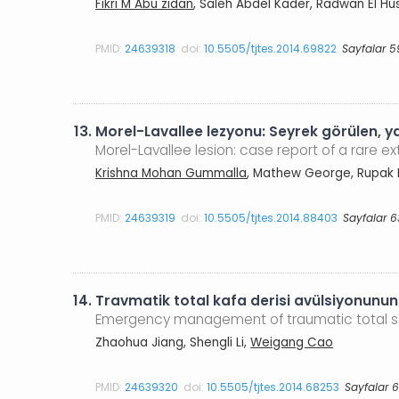
Fikri M Abu zidan
, Saleh Abdel Kader, Radwan El Hus
PMID:
24639318
doi:
10.5505/tjtes.2014.69822
Sayfalar 5
13.
Morel-Lavallee lezyonu: Seyrek görülen, 
Morel-Lavallee lesion: case report of a rare ex
Krishna Mohan Gummalla
, Mathew George, Rupak
PMID:
24639319
doi:
10.5505/tjtes.2014.88403
Sayfalar 6
14.
Travmatik total kafa derisi avülsiyonunun
Emergency management of traumatic total sca
Zhaohua Jiang, Shengli Li,
Weigang Cao
PMID:
24639320
doi:
10.5505/tjtes.2014.68253
Sayfalar 