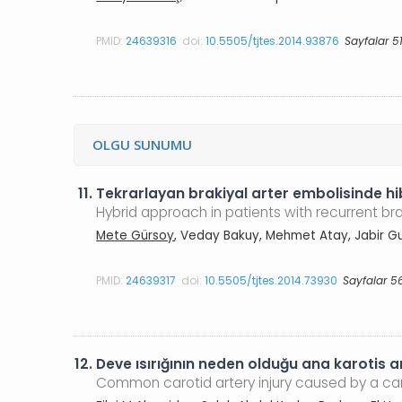
PMID:
24639316
doi:
10.5505/tjtes.2014.93876
Sayfalar 5
OLGU SUNUMU
11.
Tekrarlayan brakiyal arter embolisinde h
Hybrid approach in patients with recurrent br
Mete Gürsoy
, Veday Bakuy, Mehmet Atay, Jabir G
PMID:
24639317
doi:
10.5505/tjtes.2014.73930
Sayfalar 5
12.
Deve ısırığının neden olduğu ana karotis 
Common carotid artery injury caused by a cam