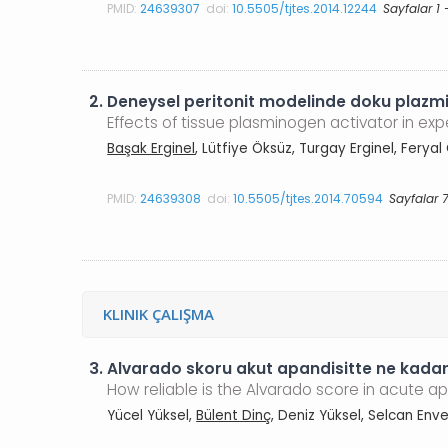
PMID:
24639307
doi:
10.5505/tjtes.2014.12244
Sayfalar 1 
2.
Deneysel peritonit modelinde doku plazmin
Effects of tissue plasminogen activator in expe
Başak Erginel
, Lütfiye Öksüz, Turgay Erginel, Ferya
PMID:
24639308
doi:
10.5505/tjtes.2014.70594
Sayfalar 7
KLINIK ÇALIŞMA
3.
Alvarado skoru akut apandisitte ne kadar
How reliable is the Alvarado score in acute ap
Yücel Yüksel,
Bülent Dinç
, Deniz Yüksel, Selcan Env