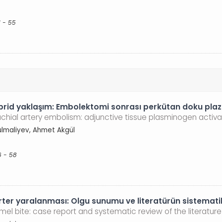
1 - 55
ibrid yaklaşım: Embolektomi sonrası perkütan doku pla
achial artery embolism: adjunctive tissue plasminogen activ
ulmaliyev, Ahmet Akgül
6 - 58
arter yaralanması: Olgu sunumu ve literatürün sistemat
el bite: case report and systematic review of the literature