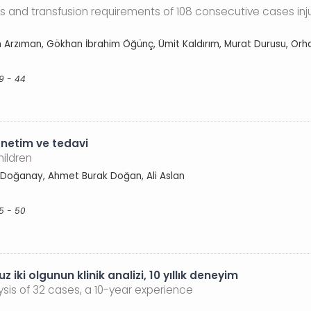
es and transfusion requirements of 108 consecutive cases inju
im Arzıman, Gökhan İbrahim Öğünç, Ümit Kaldırım, Murat Durusu, Or
39 - 44
netim ve tedavi
hildren
 Doğanay, Ahmet Burak Doğan, Ali Aslan
5 - 50
 iki olgunun klinik analizi, 10 yıllık deneyim
lysis of 32 cases, a 10-year experience