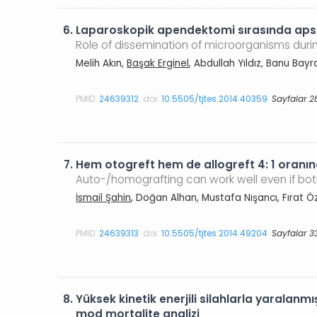
6.
Laparoskopik apendektomi sırasında aps
Role of dissemination of microorganisms du
Melih Akın,
Başak Erginel
, Abdullah Yıldız, Banu Bay
PMID:
24639312
doi:
10.5505/tjtes.2014.40359
Sayfalar 2
7.
Hem otogreft hem de allogreft 4: 1 oranın
Auto-/homografting can work well even if both
İsmail Şahin
, Doğan Alhan, Mustafa Nışancı, Fırat Öze
PMID:
24639313
doi:
10.5505/tjtes.2014.49204
Sayfalar 3
8.
Yüksek kinetik enerjili silahlarla yaralanmı
mod mortalite analizi