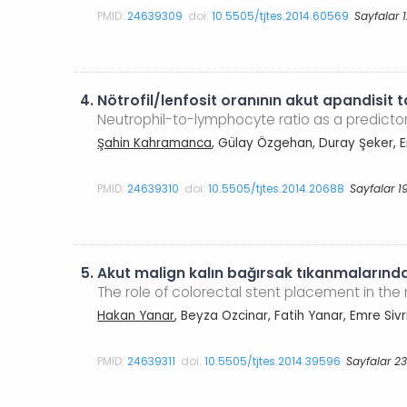
PMID:
24639309
doi:
10.5505/tjtes.2014.60569
Sayfalar 1
4.
Nötrofil/lenfosit oranının akut apandisit ta
Neutrophil-to-lymphocyte ratio as a predictor
Şahin Kahramanca
, Gülay Özgehan, Duray Şeker, E
PMID:
24639310
doi:
10.5505/tjtes.2014.20688
Sayfalar 1
5.
Akut malign kalın bağırsak tıkanmalarında
The role of colorectal stent placement in t
Hakan Yanar
, Beyza Ozcinar, Fatih Yanar, Emre Si
PMID:
24639311
doi:
10.5505/tjtes.2014.39596
Sayfalar 23