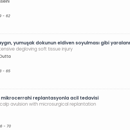
seini
9 - 62
yaygın, yumuşak dokunun eldiven soyulması gibi yarala
tensive degloving soft tissue injury
 Dutta
3 - 65
 mikrocerrahi replantasyonla acil tedavisi
lp avulsion with microsurgical replantation
66 - 70