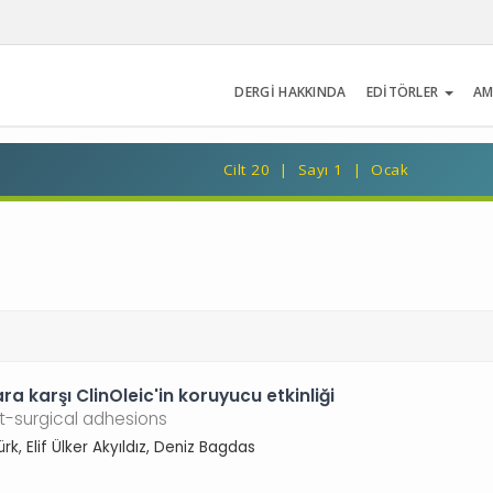
DERGİ HAKKINDA
EDİTÖRLER
AM
Cilt 20 | Sayı 1 | Ocak
ara karşı ClinOleic'in koruyucu etkinliği
st-surgical adhesions
ürk, Elif Ülker Akyıldız, Deniz Bagdas