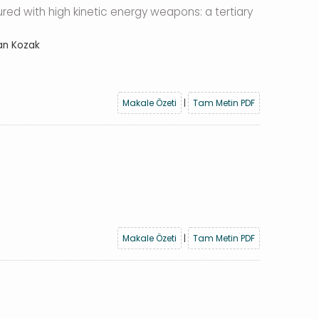
red with high kinetic energy weapons: a tertiary
han Kozak
Makale Özeti
|
Tam Metin PDF
Makale Özeti
|
Tam Metin PDF