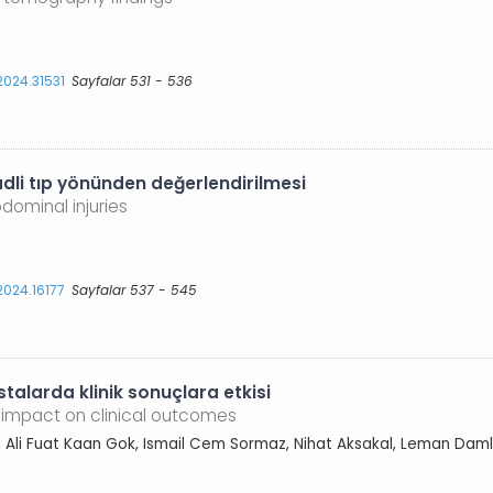
.2024.31531
Sayfalar 531 - 536
dli tıp yönünden değerlendirilmesi
dominal injuries
.2024.16177
Sayfalar 537 - 545
talarda klinik sonuçlara etkisi
s impact on clinical outcomes
al, Ali Fuat Kaan Gok, Ismail Cem Sormaz, Nihat Aksakal, Leman Daml