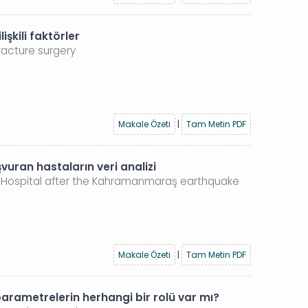
işkili faktörler
racture surgery
Makale Özeti
|
Tam Metin PDF
uran hastaların veri analizi
ch Hospital after the Kahramanmaraş earthquake
Makale Özeti
|
Tam Metin PDF
parametrelerin herhangi bir rolü var mı?