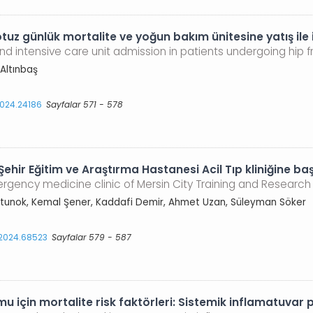
uz günlük mortalite ve yoğun bakım ünitesine yatış ile il
nd intensive care unit admission in patients undergoing hip f
 Altınbaş
2024.24186
Sayfalar 571 - 578
r Eğitim ve Araştırma Hastanesi Acil Tıp kliniğine başv
ergency medicine clinic of Mersin City Training and Resear
y Altunok, Kemal Şener, Kaddafi Demir, Ahmet Uzan, Süleyman Söker
s.2024.68523
Sayfalar 579 - 587
 için mortalite risk faktörleri: Sistemik inflamatuvar 