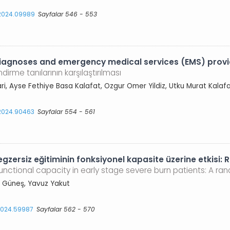
.2024.09989
Sayfalar 546 - 553
gnoses and emergency medical services (EMS) provide
ndirme tanılarının karşılaştırılması
ari, Ayse Fethiye Basa Kalafat, Ozgur Omer Yildiz, Utku Murat Kala
.2024.90463
Sayfalar 554 - 561
gzersiz eğitiminin fonksiyonel kapasite üzerine etkisi:
 functional capacity in early stage severe burn patients: A ran
li Güneş, Yavuz Yakut
.2024.59987
Sayfalar 562 - 570