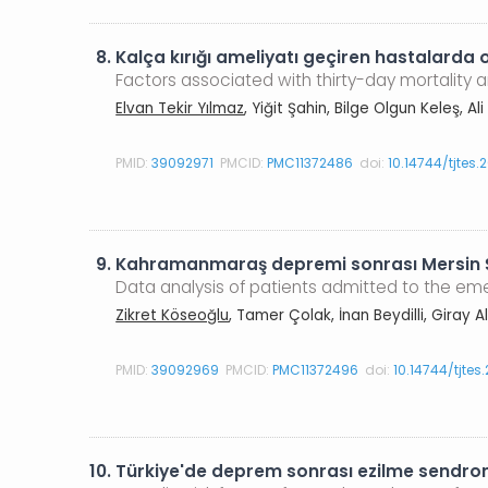
8.
Kalça kırığı ameliyatı geçiren hastalarda ot
Factors associated with thirty-day mortality a
Elvan Tekir Yılmaz
, Yiğit Şahin, Bilge Olgun Keleş, Ali
PMID:
39092971
PMCID:
PMC11372486
doi:
10.14744/tjtes.
9.
Kahramanmaraş depremi sonrası Mersin Şehi
Data analysis of patients admitted to the em
Zikret Köseoğlu
, Tamer Çolak, İnan Beydilli, Gira
PMID:
39092969
PMCID:
PMC11372496
doi:
10.14744/tjte
10.
Türkiye'de deprem sonrası ezilme sendromu