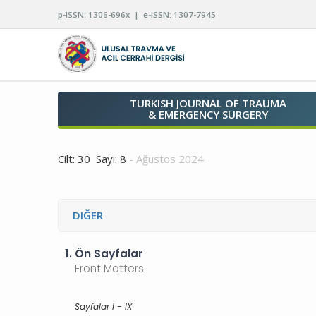
p-ISSN: 1306-696x | e-ISSN: 1307-7945
TURKISH JOURNAL OF TRAUMA
& EMERGENCY SURGERY
Cilt: 30 Sayı: 8
- Ağustos 2024
DIĞER
1.
Ön Sayfalar
Front Matters
Sayfalar I - IX