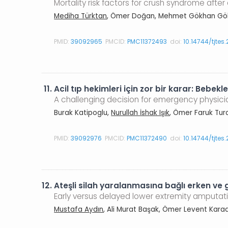
Mortality risk factors for crush syndrome aft
Mediha Türktan
, Ömer Doğan, Mehmet Gökhan Gök, K
PMID:
39092965
PMCID:
PMC11372493
doi:
10.14744/tjtes
11.
Acil tıp hekimleri için zor bir karar: Beb
A challenging decision for emergency physici
Burak Katipoglu,
Nurullah İshak Işık
, Ömer Faruk Tur
PMID:
39092976
PMCID:
PMC11372490
doi:
10.14744/tjtes
12.
Ateşli silah yaralanmasına bağlı erken ve 
Early versus delayed lower extremity amputat
Mustafa Aydın
, Ali Murat Başak, Ömer Levent Kara