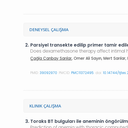
DENEYSEL ÇALIŞMA
2.
Parsiyel transekte edilip primer tamir ed
Does dexamethasone therapy affect intimal hy
Çağla Canbay Sarılar
, Omer Ali Sayın, Mert Sarıla
PMID:
39092970
PMCID:
PMC11372495
doi:
10.14744/tjtes
KLINIK ÇALIŞMA
3.
Toraks BT bulguları ile aneminin öngörülm
Prediction of anemia with thoracic computed