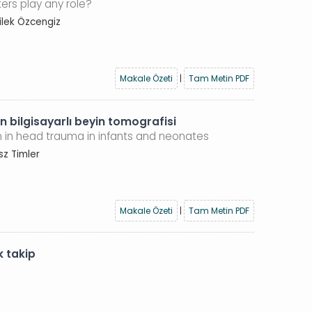
ers play any role?
ilek Özcengiz
Makale Özeti
|
Tam Metin PDF
n bilgisayarlı beyin tomografisi
 in head trauma in infants and neonates
sz Timler
Makale Özeti
|
Tam Metin PDF
k takip