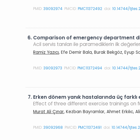
PMID:
39092974
PMCID:
PMC11372492
doi:
10.14744/tjtes
6.
Comparison of emergency department dia
Acil servis tanıları ile paramediklerin ilk değerle
Ramiz Yazıcı
, Efe Demir Bala, Burak Bekgöz, Eyup S
PMID:
39092973
PMCID:
PMC11372494
doi:
10.14744/tjtes
7.
Erken dönem yanık hastalarında üç farklı e
Effect of three different exercise trainings on
Murat Ali Çınar
, Kezban Bayramlar, Ahmet Erkılıc, A
PMID:
39092968
PMCID:
PMC11372491
doi:
10.14744/tjtes