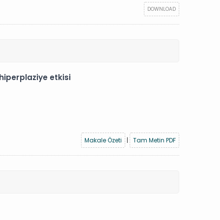
DOWNLOAD
iperplaziye etkisi
Makale Özeti
|
Tam Metin PDF