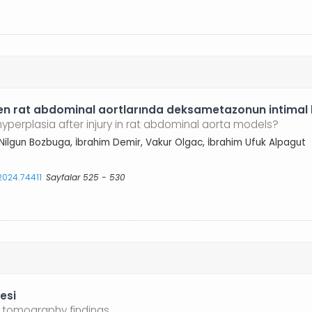
ilen rat abdominal aortlarında deksametazonun intimal h
perplasia after injury in rat abdominal aorta models?
r, Nilgun Bozbuga, İbrahim Demir, Vakur Olgac, İbrahim Ufuk Alpagut
.2024.74411
Sayfalar 525 - 530
esi
 tomography findings