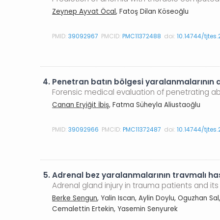
Zeynep Ayvat Öcal
, Fatoş Dilan Köseoğlu
PMID:
39092967
PMCID:
PMC11372488
doi:
10.14744/tjtes
4.
Penetran batın bölgesi yaralanmalarının a
Forensic medical evaluation of penetrating ab
Canan Eryiğit İbiş
, Fatma Süheyla Aliustaoğlu
PMID:
39092966
PMCID:
PMC11372487
doi:
10.14744/tjtes
5.
Adrenal bez yaralanmalarının travmalı has
Adrenal gland injury in trauma patients and it
Berke Sengun
, Yalin Iscan, Aylin Doylu, Oguzhan S
Cemalettin Ertekin, Yasemin Senyurek