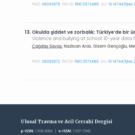
PMID:
39092975
PMCID:
PMC11372485
doi:
10.14744/tjtes
13.
Okulda şiddet ve zorbalık: Türkiye’de bir ün
Violence and bullying at school: 10-year data 
Çağdaş Savaş
, Nazlıcan Aras, Gizem Gençoğlu, 
PMID:
39092972
PMCID:
PMC11372489
doi:
10.14744/tjtes
Ulusal Travma ve Acil Cerrahi Dergisi
p-ISSN:
1306-696x |
e-ISSN:
1307-7945