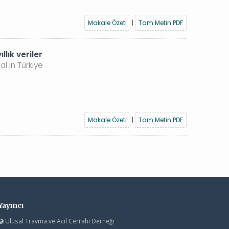
Makale Özeti
|
Tam Metin PDF
lık veriler
l in Türkiye
Makale Özeti
|
Tam Metin PDF
Yayıncı
Ulusal Travma ve Acil Cerrahi Derneği