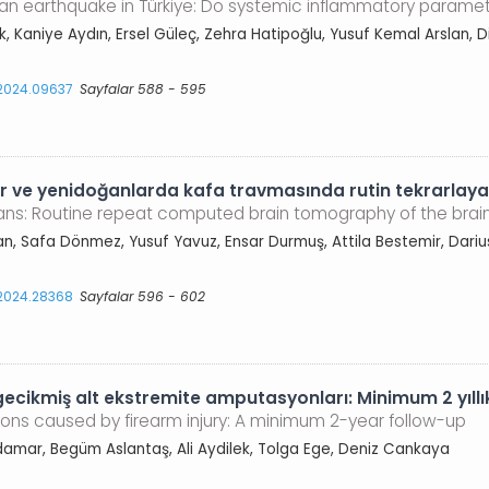
er an earthquake in Türkiye: Do systemic inflammatory paramet
aniye Aydın, Ersel Güleç, Zehra Hatipoğlu, Yusuf Kemal Arslan, D
.2024.09637
Sayfalar 588 - 595
ekler ve yenidoğanlarda kafa travmasında rutin tekrarlaya
ans: Routine repeat computed brain tomography of the brain
an, Safa Dönmez, Yusuf Yavuz, Ensar Durmuş, Attila Bestemir, Dariu
.2024.28368
Sayfalar 596 - 602
gecikmiş alt ekstremite amputasyonları: Minimum 2 yıllı
ions caused by firearm injury: A minimum 2-year follow-up
damar, Begüm Aslantaş, Ali Aydilek, Tolga Ege, Deniz Cankaya