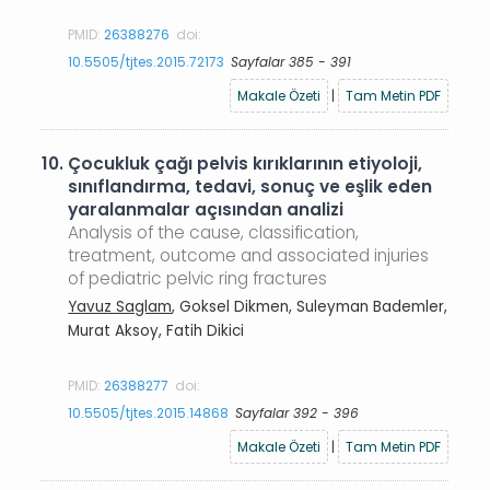
PMID:
26388276
doi:
10.5505/tjtes.2015.72173
Sayfalar 385 - 391
Makale Özeti
|
Tam Metin PDF
10.
Çocukluk çağı pelvis kırıklarının etiyoloji,
sınıflandırma, tedavi, sonuç ve eşlik eden
yaralanmalar açısından analizi
Analysis of the cause, classification,
treatment, outcome and associated injuries
of pediatric pelvic ring fractures
Yavuz Saglam
, Goksel Dikmen, Suleyman Bademler,
Murat Aksoy, Fatih Dikici
PMID:
26388277
doi:
10.5505/tjtes.2015.14868
Sayfalar 392 - 396
Makale Özeti
|
Tam Metin PDF