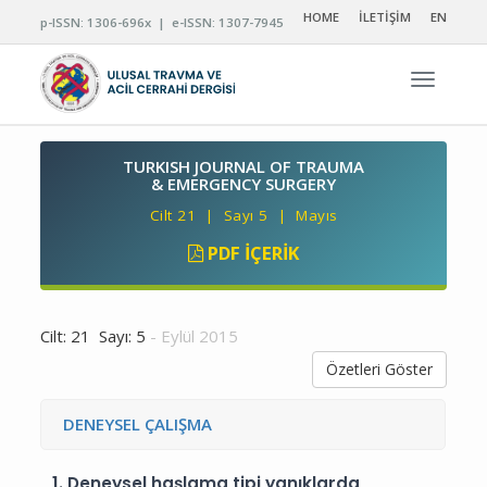
HOME
İLETİŞİM
EN
p-ISSN: 1306-696x | e-ISSN: 1307-7945
Navigas
TURKISH JOURNAL OF TRAUMA
& EMERGENCY SURGERY
Cilt 21 | Sayı 5 | Mayıs
PDF İÇERIK
Cilt: 21 Sayı: 5
- Eylül 2015
Özetleri Göster
DENEYSEL ÇALIŞMA
1.
Deneysel haşlama tipi yanıklarda