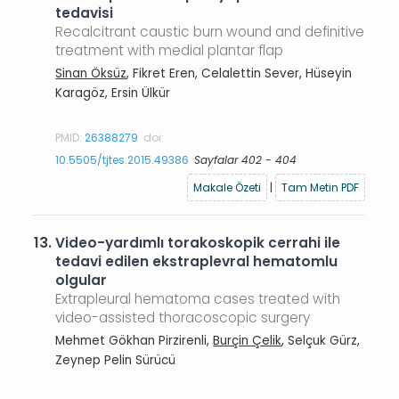
tedavisi
Recalcitrant caustic burn wound and definitive
treatment with medial plantar flap
Sinan Öksüz
, Fikret Eren, Celalettin Sever, Hüseyin
Karagöz, Ersin Ülkür
PMID:
26388279
doi:
10.5505/tjtes.2015.49386
Sayfalar 402 - 404
Makale Özeti
|
Tam Metin PDF
13.
Video-yardımlı torakoskopik cerrahi ile
tedavi edilen ekstraplevral hematomlu
olgular
Extrapleural hematoma cases treated with
video-assisted thoracoscopic surgery
Mehmet Gökhan Pirzirenli,
Burçin Çelik
, Selçuk Gürz,
Zeynep Pelin Sürücü