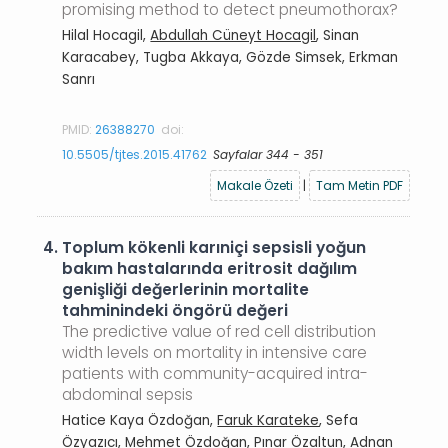
promising method to detect pneumothorax?
Hilal Hocagil,
Abdullah Cüneyt Hocagil
, Sinan
Karacabey, Tugba Akkaya, Gözde Simsek, Erkman
Sanrı
PMID:
26388270
doi:
10.5505/tjtes.2015.41762
Sayfalar 344 - 351
Makale Özeti
|
Tam Metin PDF
4.
Toplum kökenli karıniçi sepsisli yoğun
bakım hastalarında eritrosit dağılım
genişliği değerlerinin mortalite
tahminindeki öngörü değeri
The predictive value of red cell distribution
width levels on mortality in intensive care
patients with community-acquired intra-
abdominal sepsis
Hatice Kaya Özdoğan,
Faruk Karateke
, Sefa
Özyazıcı, Mehmet Özdoğan, Pınar Özaltun, Adnan