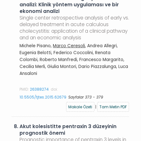
analizi: Klinik yöntem uygulaması ve bir
ekonomi analizi
Single center retrospective analysis of early vs.
delayed treatment in acute calculous
cholecystitis: application of a clinical pathway
and an economic analysis
Michele Pisano,
Marco Ceresoli
, Andrea Allegri,
Eugenia Belotti, Federico Coccolini, Renata
Colombi, Roberto Manfredi, Francesco Margarito,
Cecilia Merli, Giulia Montori, Dario Piazzalunga, Luca
Ansaloni
PMID:
26388274
doi:
10.5505/tjtes.2015.62679
Sayfalar 373 - 379
Makale Özeti
|
Tam Metin PDF
8.
Akut kolesistitte pentraxin 3 düzeyinin
prognostik önemi
Prognostic importance of pentraxin 3 levels in