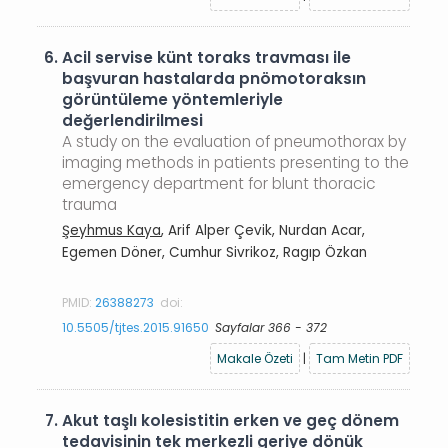
6.
Acil servise künt toraks travması ile
başvuran hastalarda pnömotoraksın
görüntüleme yöntemleriyle
değerlendirilmesi
A study on the evaluation of pneumothorax by
imaging methods in patients presenting to the
emergency department for blunt thoracic
trauma
Şeyhmus Kaya
, Arif Alper Çevik, Nurdan Acar,
Egemen Döner, Cumhur Sivrikoz, Ragıp Özkan
PMID:
26388273
doi:
10.5505/tjtes.2015.91650
Sayfalar 366 - 372
Makale Özeti
|
Tam Metin PDF
7.
Akut taşlı kolesistitin erken ve geç dönem
tedavisinin tek merkezli geriye dönük