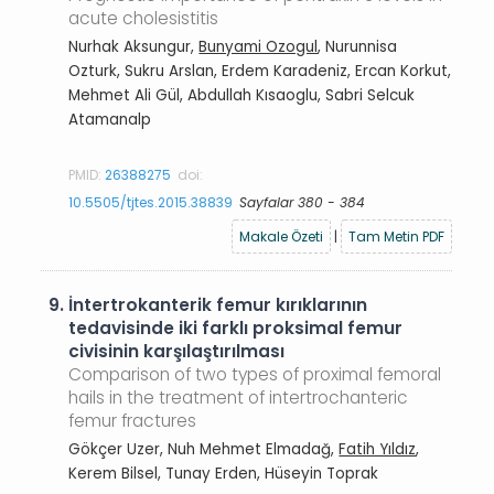
acute cholesistitis
Nurhak Aksungur,
Bunyami Ozogul
, Nurunnisa
Ozturk, Sukru Arslan, Erdem Karadeniz, Ercan Korkut,
Mehmet Ali Gül, Abdullah Kısaoglu, Sabri Selcuk
Atamanalp
PMID:
26388275
doi:
10.5505/tjtes.2015.38839
Sayfalar 380 - 384
Makale Özeti
|
Tam Metin PDF
9.
İntertrokanterik femur kırıklarının
tedavisinde iki farklı proksimal femur
civisinin karşılaştırılması
Comparison of two types of proximal femoral
hails in the treatment of intertrochanteric
femur fractures
Gökçer Uzer, Nuh Mehmet Elmadağ,
Fatih Yıldız
,
Kerem Bilsel, Tunay Erden, Hüseyin Toprak