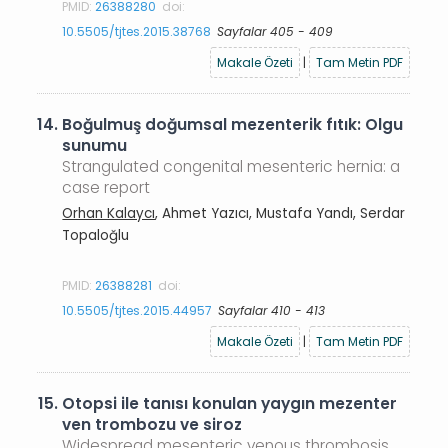
PMID:
26388280
doi:
10.5505/tjtes.2015.38768
Sayfalar 405 - 409
Makale Özeti
|
Tam Metin PDF
14.
Boğulmuş doğumsal mezenterik fıtık: Olgu
sunumu
Strangulated congenital mesenteric hernia: a
case report
Orhan Kalaycı
, Ahmet Yazıcı, Mustafa Yandı, Serdar
Topaloğlu
PMID:
26388281
doi:
10.5505/tjtes.2015.44957
Sayfalar 410 - 413
Makale Özeti
|
Tam Metin PDF
15.
Otopsi ile tanısı konulan yaygın mezenter
ven trombozu ve siroz
Widespread mesenteric venous thrombosis