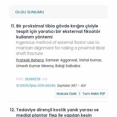
OLGU SUNUMU
11.
Bir proksimal tibia gövde kırığını çiviyle
tespit için yaratıcı bir eksternal fiksatör
kullanım yöntemi
Ingenious method of external fixator use to
maintain alignment for nailing a proximal tibial
shaft fracture
Prateek Behera
, Sameer Aggarwal, Vishal Kumar,
Umesh Kumar Meena, Balaji Saibaba
PMID:
26388278
doi:
10.5505/tjtes.2015.66066
Sayfalar 397 - 401
Makale Özeti
|
Tam Metin PDF
12.
Tedaviye dirençli kostik yanık yarası ve
medial plantar flep ile yapılan kesin