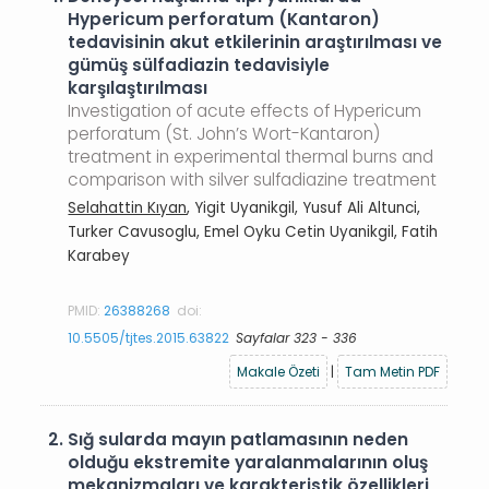
Hypericum perforatum (Kantaron)
tedavisinin akut etkilerinin araştırılması ve
gümüş sülfadiazin tedavisiyle
karşılaştırılması
Investigation of acute effects of Hypericum
perforatum (St. John’s Wort-Kantaron)
treatment in experimental thermal burns and
comparison with silver sulfadiazine treatment
Selahattin Kıyan
, Yigit Uyanikgil, Yusuf Ali Altunci,
Turker Cavusoglu, Emel Oyku Cetin Uyanikgil, Fatih
Karabey
PMID:
26388268
doi:
10.5505/tjtes.2015.63822
Sayfalar 323 - 336
Makale Özeti
|
Tam Metin PDF
2.
Sığ sularda mayın patlamasının neden
olduğu ekstremite yaralanmalarının oluş
mekanizmaları ve karakteristik özellikleri