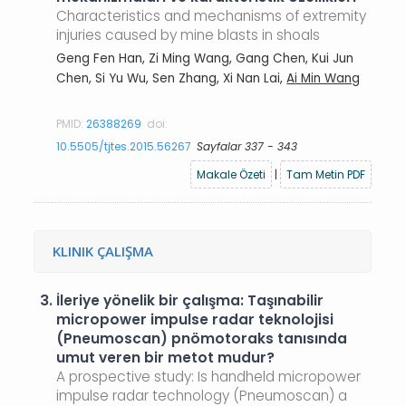
Characteristics and mechanisms of extremity
injuries caused by mine blasts in shoals
Geng Fen Han, Zi Ming Wang, Gang Chen, Kui Jun
Chen, Si Yu Wu, Sen Zhang, Xi Nan Lai,
Ai Min Wang
PMID:
26388269
doi:
10.5505/tjtes.2015.56267
Sayfalar 337 - 343
Makale Özeti
|
Tam Metin PDF
KLINIK ÇALIŞMA
3.
İleriye yönelik bir çalışma: Taşınabilir
micropower impulse radar teknolojisi
(Pneumoscan) pnömotoraks tanısında
umut veren bir metot mudur?
A prospective study: Is handheld micropower
impulse radar technology (Pneumoscan) a