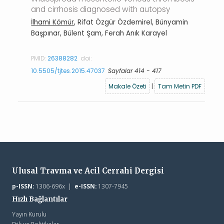
and cirrhosis diagnosed with autopsy
İlhami Kömür
, Rifat Özgür Özdemirel, Bünyamin
Başpınar, Bülent Şam, Ferah Anık Karayel
PMID:
26388282
doi:
10.5505/tjtes.2015.47037
Sayfalar 414 - 417
Makale Özeti
|
Tam Metin PDF
Ulusal Travma ve Acil Cerrahi Dergisi
p-ISSN:
1306-696x |
e-ISSN:
1307-7945
Hızlı Bağlantılar
Yayın Kurulu