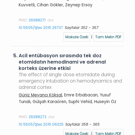
Kuvvetli, Cihan Gökler, Zeynep Ersoy
PMID:
26388271
doi:
10.5505/tjtes.2015.26737
Sayfalar 352 - 357
Makale Özeti
|
Tam Metin PDF
5.
Acil entübasyon sırasında tek doz
etomidatın hemodinami ve adrenal
korteks üzerine etkisi
The effect of single dose etomidate during
emergency intubation on hemodynamics and
adrenal cortex
Güniz Meyancı Köksal
, Emre Erbabacan, Yusuf
Tunalı, Gülşah Karaören, Suphi Vehid, Huseyin Öz
PMID:
26388272
doi:
10.5505/tjtes.2015.06325
Sayfalar 358 - 365
Makale Özeti
|
Tam Metin PDF