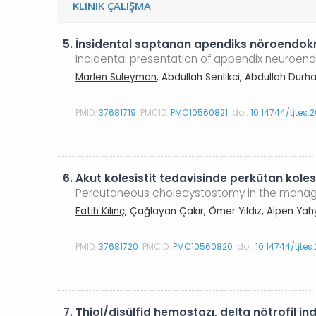
KLINIK ÇALIŞMA
5.
İnsidental saptanan apendiks nöroendokr
Incidental presentation of appendix neuroendo
Marlen Süleyman
, Abdullah Senlikci, Abdullah Dur
PMID:
37681719
PMCID:
PMC10560821
doi:
10.14744/tjtes.
6.
Akut kolesistit tedavisinde perkütan koles
Percutaneous cholecystostomy in the manage
Fatih Kılınç
, Çağlayan Çakır, Ömer Yıldız, Alpen Ya
PMID:
37681720
PMCID:
PMC10560820
doi:
10.14744/tjtes
7.
Thiol/disülfid hemostazı, delta nötrofil in