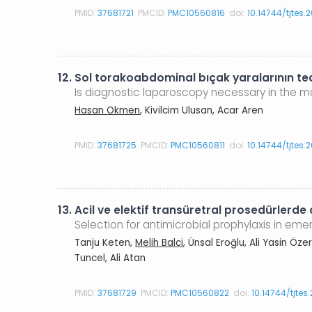
PMID:
37681721
PMCID:
PMC10560816
doi:
10.14744/tjtes.
12.
Sol torakoabdominal bıçak yaralarının ted
Is diagnostic laparoscopy necessary in the
Hasan Okmen
, Kivilcim Ulusan, Acar Aren
PMID:
37681725
PMCID:
PMC10560811
doi:
10.14744/tjtes.
13.
Acil ve elektif transüretral prosedürlerde 
Selection for antimicrobial prophylaxis in eme
Tanju Keten,
Melih Balci
, Ünsal Eroğlu, Ali Yasin Öz
Tuncel, Ali Atan
PMID:
37681729
PMCID:
PMC10560822
doi:
10.14744/tjte