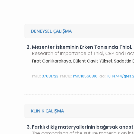
DENEYSEL ÇALIŞMA
2.
Mezenter İskeminin Erken Tanısında Thiol,
Research of Importance of Thiol, CRP and Lac
Fırat Canlıkarakaya
, Bülent Cavit Yüksel, Sadettin E
PMID:
37681723
PMCID:
PMC10560810
doi:
10.14744/tjtes
KLINIK ÇALIŞMA
3.
Farklı dikiş materyallerinin bağırsak anast
The comparison of the suture materials on in