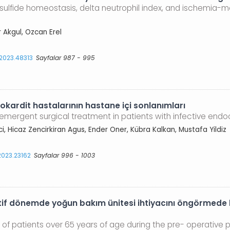
l–disulfide homeostasis, delta neutrophil index, and ischemia
r Akgul, Ozcan Erel
.2023.48313
Sayfalar 987 - 995
okardit hastalarının hastane içi sonlanımları
mergent surgical treatment in patients with infective endoc
 Hicaz Zencirkiran Agus, Ender Oner, Kübra Kalkan, Mustafa Yildiz
.2023.23162
Sayfalar 996 - 1003
if dönemde yoğun bakım ünitesi ihtiyacını öngörmede kı
d of patients over 65 years of age during the pre- operative