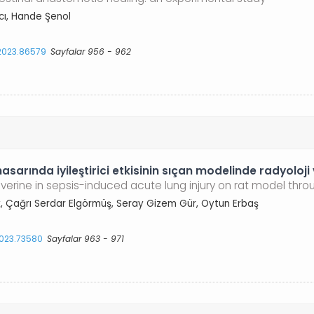
cı, Hande Şenol
.2023.86579
Sayfalar 956 - 962
sarında iyileştirici etkisinin sıçan modelinde radyoloji 
erine in sepsis-induced acute lung injury on rat model thro
ürk, Çağrı Serdar Elgörmüş, Seray Gizem Gür, Oytun Erbaş
2023.73580
Sayfalar 963 - 971