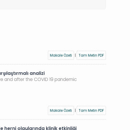
Makale Özeti
|
Tam Metin PDF
şılaştırmalı analizi
re and after the COVID 19 pandemic
Makale Özeti
|
Tam Metin PDF
herni olgularında klinik etkinliği