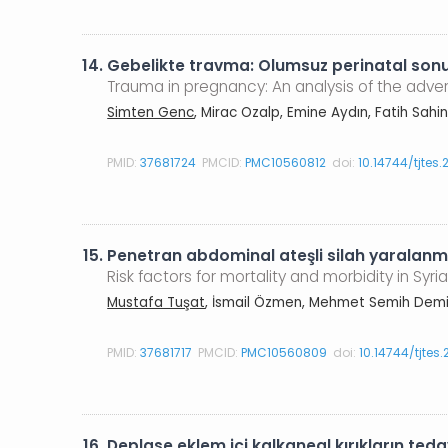
14.
Gebelikte travma: Olumsuz perinatal sonu
Trauma in pregnancy: An analysis of the adver
Simten Genc
, Mirac Ozalp, Emine Aydın, Fatih Sahi
PMID:
37681724
PMCID:
PMC10560812
doi:
10.14744/tjtes.
15.
Penetran abdominal ateşli silah yaralanması
Risk factors for mortality and morbidity in Syr
Mustafa Tuşat
, İsmail Özmen, Mehmet Semih Demirt
PMID:
37681717
PMCID:
PMC10560809
doi:
10.14744/tjtes
16.
Deplase eklem içi kalkaneal kırıkların tedav