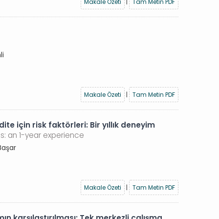
Makale Özeti
|
Tam Metin PDF
li
Makale Özeti
|
Tam Metin PDF
 için risk faktörleri: Bir yıllık deneyim
es: an 1-year experience
Başar
Makale Özeti
|
Tam Metin PDF
mın karşılaştırılması: Tek merkezli çalışma