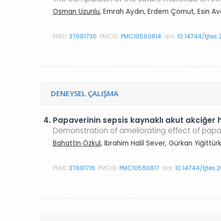
Osman Uzunlu
, Emrah Aydın, Erdem Çomut, Esin Av
PMID:
37681730
PMCID:
PMC10560814
doi:
10.14744/tjtes
DENEYSEL ÇALIŞMA
4.
Papaverinin sepsis kaynaklı akut akciğer ha
Demonstration of ameliorating effect of papav
Bahattin Özkul
, İbrahim Halil Sever, Gürkan Yiğitt
PMID:
37681716
PMCID:
PMC10560817
doi:
10.14744/tjtes.