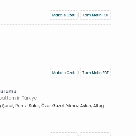
Makale Özeti
|
Tam Metin PDF
Makale Özeti
|
Tam Metin PDF
 durumu
attern in Türkiye
ş Şenel, Remzi Salar, Özer Güzel, Yılmaz Aslan, Altug