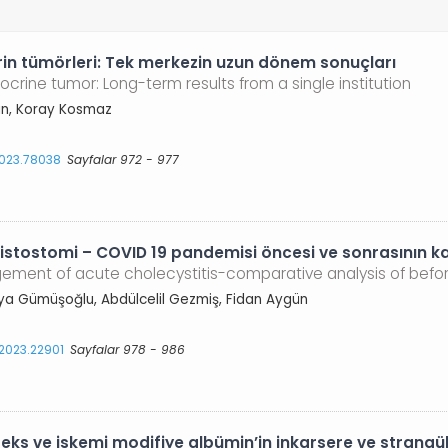
in tümörleri: Tek merkezin uzun dönem sonuçları
crine tumor: Long-term results from a single institution
han, Koray Kosmaz
2023.78038
Sayfalar 972 - 977
istostomi – COVID 19 pandemisi öncesi ve sonrasının kar
ment of acute cholecystitis-comparative analysis of befo
hya Gümüşoğlu, Abdülcelil Gezmiş, Fidan Aygün
.2023.22901
Sayfalar 978 - 986
deks ve iskemi modifiye albümin’in inkarsere ve strangüle 