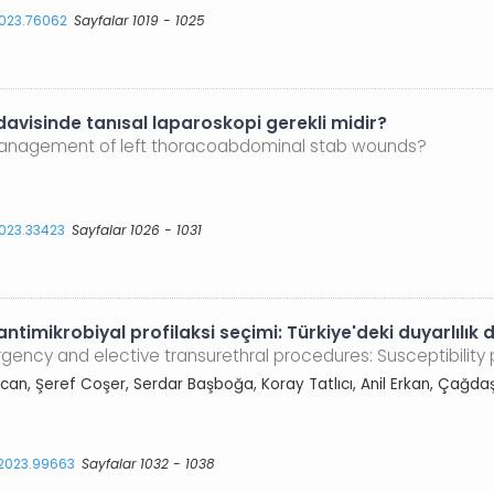
2023.76062
Sayfalar 1019 - 1025
avisinde tanısal laparoskopi gerekli midir?
 management of left thoracoabdominal stab wounds?
2023.33423
Sayfalar 1026 - 1031
antimikrobiyal profilaksi seçimi: Türkiye'deki duyarlılık
rgency and elective transurethral procedures: Susceptibility p
ercan, Şeref Coşer, Serdar Başboğa, Koray Tatlıcı, Anil Erkan, Çağda
s.2023.99663
Sayfalar 1032 - 1038