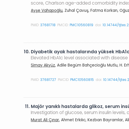
score, Charlson age-added comorbidity index,
Ayşe Vahapoğlu
, Zuhal Çavuş, Fatma Korkan, Oğu
PMID:
37681718
PMCID:
PMC10560819
doi:
10.14744/tjtes
10.
Diyabetik ayak hastalarında yüksek HbA1c dü
Elevated HbA1c level associated with disease s
Simay Akyüz
, Adile Begüm Bahçecioğlu Mutlu, H. E
PMID:
37681727
PMCID:
PMC10560815
doi:
10.14744/tjtes
11.
Majör yanıklı hastalarda glikoz, serum insül
Investigation of glucose, serum insulin levels,
Murat Ali Çınar
, Ahmet Erkılıc, Kezban Bayramlar, A