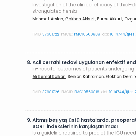
Investigation of the clinical efficacy of thio
strangulated hernia
Mehmet Arslan,
Gökhan Akkurt
, Burcu Akkurt, Ozgu
PMID:
37681722
PMCID:
PMC10560808
doi:
10.14744/tjtes
8.
Acil cerrahi tedavi uygulanan enfektif end
In-hospital outcomes of patients undergoing e
Ali Kemal Kalkan
, Serkan Kahraman, Gökhan Demirci,
PMID:
37681726
PMCID:
PMC10560818
doi:
10.14744/tjtes
9.
Altmış beş yaş üstü hastalarda, preoperat
SORT indekslerinin karşılaştırılması
Is a guideline required to predict the ICU nee