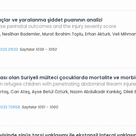
çlar ve yaralanma şiddet puanının analizi
se perinatal outcomes and the injury severity score
n, Neslihan Bademler, Murat İbrahim Toplu, Erhan Akturk, Veli Mihman
2023.21533
Sayfalar 1039 - 1050
 olan Suriyeli mülteci çocuklarda mortalite ve morbidite
ian refugee children with penetrating abdominal firearm injuri
aş, Can Ateş, Ayse Betül Öztürk, Nazım Abdulkadir Kankılıç, Dilek 
.2023.70658
Sayfalar 1051 - 1060
isinde sinüs tarsi yaklaşımı ile ekstansil lateral yaklaşı