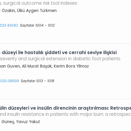
 surgical outcome risk tool indexes
z Özakin, Ülkü Aygen Türkmen
.2023.43082
Sayfalar 1004 - 1012
zeyi ile hastalık şiddeti ve cerrahi seviye ilişkisi
everity and surgical extension in diabetic foot patients
rhan Guven, Ali Murat Başak, Kerim Bora Yilmaz
.2023.08939
Sayfalar 1013 - 1018
in düzeyleri ve insülin direncinin araştırılması: Retrospe
 and insulin resistance in patients with major burn: a retrosp
li Güneş, Yavuz Yakut