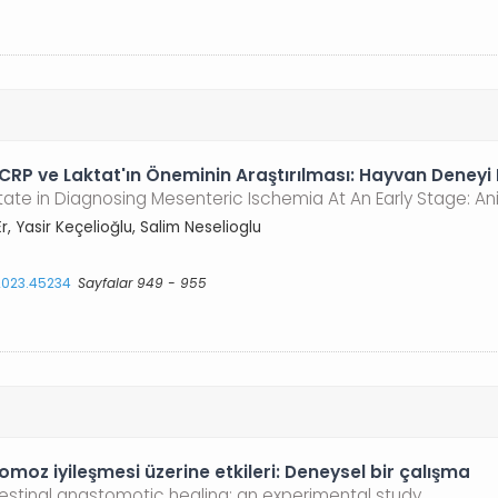
 CRP ve Laktat'ın Öneminin Araştırılması: Hayvan Deneyi
tate in Diagnosing Mesenteric Ischemia At An Early Stage: A
r, Yasir Keçelioğlu, Salim Neselioglu
.2023.45234
Sayfalar 949 - 955
omoz iyileşmesi üzerine etkileri: Deneysel bir çalışma
testinal anastomotic healing: an experimental study