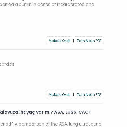
-modified albumin in cases of incarcerated and
Makale Özeti
|
Tam Metin PDF
arditis
Makale Özeti
|
Tam Metin PDF
lavuza ihtiyaç var mı? ASA, LUSS, CACI,
 period? A comparison of the ASA, lung ultrasound