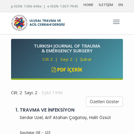
HOME
İLETİŞİM
EN
p-ISSN: 1306-696x | e-ISSN: 1307-7945
Navigas
TURKISH JOURNAL OF TRAUMA
& EMERGENCY SURGERY
Cilt 2 | Sayı 2 | Şubat
PDF İÇERIK
Cilt: 2 Sayı: 2
- Eylül 1996
Özetleri Göster
1.
TRAVMA VE İNFEKSİYON
Serdar Uzel, Arif Atahan Çağatay, Halit Özsüt
Sayfalar 118 - 123