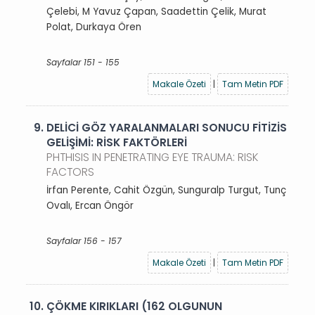
Çelebi, M Yavuz Çapan, Saadettin Çelik, Murat
Polat, Durkaya Ören
Sayfalar 151 - 155
Makale Özeti
|
Tam Metin PDF
9.
DELİCİ GÖZ YARALANMALARI SONUCU FİTİZİS
GELİŞİMİ: RİSK FAKTÖRLERİ
PHTHISIS IN PENETRATING EYE TRAUMA: RISK
FACTORS
İrfan Perente, Cahit Özgün, Sunguralp Turgut, Tunç
Ovalı, Ercan Öngör
Sayfalar 156 - 157
Makale Özeti
|
Tam Metin PDF
10.
ÇÖKME KIRIKLARI (162 OLGUNUN