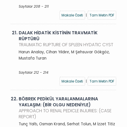
Sayfalar 208 - 211
Makale Özeti
|
Tam Metin PDF
21.
DALAK HİDATİK KİSTİNİN TRAVMATİK
RÜPTÜRÜ
TRAUMATIC RUPTURE OF SPLEEN HYDATIC CYST
Harun Analay, Cihan Yıldırır, M Şehsuvar Gökgöz,
Mustafa Turan
Sayfalar 212 - 214
Makale Özeti
|
Tam Metin PDF
22.
BÖBREK PEDİKÜL YARALANMALARINA
YAKLAŞIM: (BİR OLGU NEDENİYLE)
APPROACH TO RENAL PEDICLE INJURIES: (CASE
REPORT)
Tunç Yaltı, Osman Krand, Serhat Tolun, M İzzet Titiz