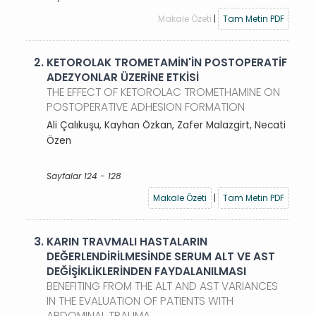
Makale Özeti
|
Tam Metin PDF
2.
KETOROLAK TROMETAMİN'İN POSTOPERATİF
ADEZYONLAR ÜZERİNE ETKİSİ
THE EFFECT OF KETOROLAC TROMETHAMINE ON
POSTOPERATIVE ADHESION FORMATION
Ali Çalıkuşu, Kayhan Özkan, Zafer Malazgirt, Necati
Özen
Sayfalar 124 - 128
Makale Özeti
|
Tam Metin PDF
3.
KARIN TRAVMALI HASTALARIN
DEĞERLENDİRİLMESİNDE SERUM ALT VE AST
DEĞİŞİKLİKLERİNDEN FAYDALANILMASI
BENEFITING FROM THE ALT AND AST VARIANCES
IN THE EVALUATION OF PATIENTS WITH
ABDOMINAL TRAUMA