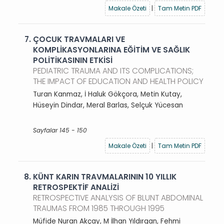
Makale Özeti
|
Tam Metin PDF
7.
ÇOCUK TRAVMALARI VE
KOMPLİKASYONLARINA EĞİTİM VE SAĞLIK
POLİTİKASININ ETKİSİ
PEDIATRIC TRAUMA AND ITS COMPLICATIONS;
THE IMPACT OF EDUCATION AND HEALTH POLICY
Turan Kanmaz, İ Haluk Gökçora, Metin Kutay,
Hüseyin Dindar, Meral Barlas, Selçuk Yücesan
Sayfalar 145 - 150
Makale Özeti
|
Tam Metin PDF
8.
KÜNT KARIN TRAVMALARININ 10 YILLIK
RETROSPEKTİF ANALİZİ
RETROSPECTIVE ANALYSIS OF BLUNT ABDOMINAL
TRAUMAS FROM 1985 THROUGH 1995
Müfide Nuran Akçay, M İlhan Yıldırgan, Fehmi