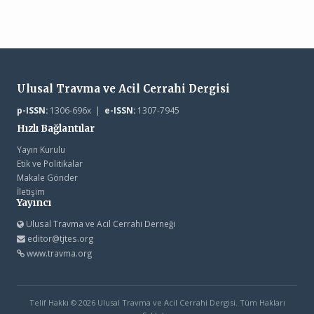
Ulusal Travma ve Acil Cerrahi Dergisi
p-ISSN:
1306-696x |
e-ISSN:
1307-7945
Hızlı Bağlantılar
Yayın Kurulu
Etik ve Politikalar
Makale Gönder
İletişim
Yayıncı
Ulusal Travma ve Acil Cerrahi Derneği
editor@tjtes.org
www.travma.org
Telif Hakkı © 2026 Ulusal Travma ve Acil Cerrahi Dergisi. Tüm Hakları