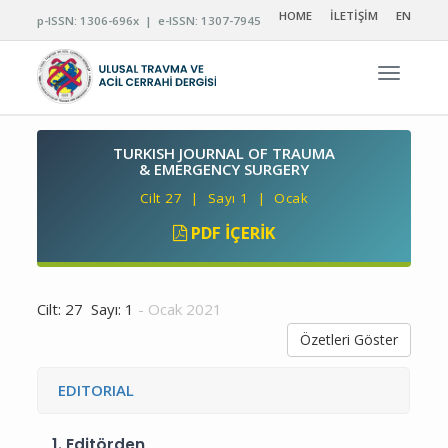
HOME
İLETİŞİM
EN
p-ISSN: 1306-696x | e-ISSN: 1307-7945
Navigas
TURKISH JOURNAL OF TRAUMA
& EMERGENCY SURGERY
Cilt 27 | Sayı 1 | Ocak
PDF İÇERIK
Cilt: 27 Sayı: 1
- Ocak 2021
Özetleri Göster
EDITORIAL
1.
Editörden