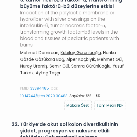
büyüme faktörü-b3 düzeylerine etkisi
Impaction of the polylactic membrane or
hydrofiber with silver dressings on the
interleukin-6, tumor necrosis factor-α,
transforming growth factor-b3 levels in the
blood and tissues of pediatric patients with
burns
Mehmet Demircan,
Kubilay Gürünlüoğlu
, Harika
Gözde Gözükara Bağ, Alper Koçbıyık, Mehmet Gül,
Nuray Üremiş, Semir Gül, Semra Gürünlüoğlu, Yusuf
Türköz, Aytaç Taşçı
PMID:
33394485
doi:
10.14744/tjtes.2020.30483
Sayfalar 122 - 131
Makale Özeti
|
Tam Metin PDF
22.
Türkiye’de akut sol kolon divertikülitinin
şiddet, progresyon ve nüksüne etkili