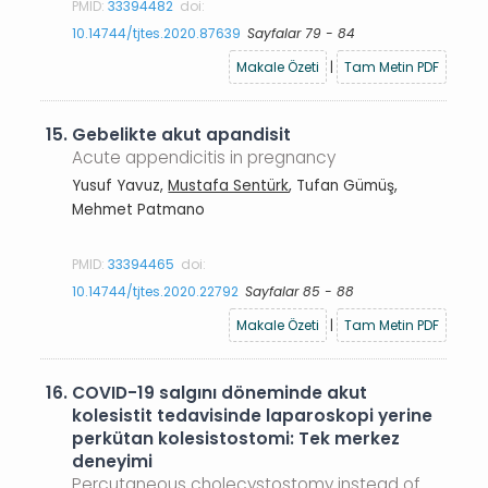
PMID:
33394482
doi:
10.14744/tjtes.2020.87639
Sayfalar 79 - 84
Makale Özeti
|
Tam Metin PDF
15.
Gebelikte akut apandisit
Acute appendicitis in pregnancy
Yusuf Yavuz,
Mustafa Sentürk
, Tufan Gümüş,
Mehmet Patmano
PMID:
33394465
doi:
10.14744/tjtes.2020.22792
Sayfalar 85 - 88
Makale Özeti
|
Tam Metin PDF
16.
COVID-19 salgını döneminde akut
kolesistit tedavisinde laparoskopi yerine
perkütan kolesistostomi: Tek merkez
deneyimi
Percutaneous cholecystostomy instead of