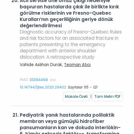
20.
Acil servise öne omuz çıkığı nedeniyle
başvuran hastalarda çıkık ile birlikte kırık
görülme risklerinin ve Fresno-Quebec
Kuralları’nın geçerliliğinin geriye dönük
değerlendirilmesi
Diagnostic accuracy of Fresno-Quebec Rules
and risk factors for an associated fracture in
patients presenting to the emergency
department with anterior shoulder
dislocation: A retrospective study
Vahide Aslıhan Durak,
Teoman Atıcı
PMID:
33394468
doi:
10.14744/tjtes.2020.29402
Sayfalar 115 - 121
Makale Özeti
|
Tam Metin PDF
21.
Pediyatrik yanık hastalarında polilaktik
membran veya gümüşlü hidrofiber
pansumanların kan ve dokuda interlökin-
6, tümör nekrozis faktör-α, transforming