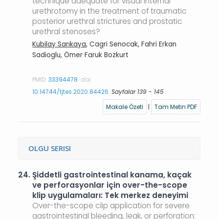
technique adequate for visual internal
urethrotomy in the treatment of traumatic
posterior urethral strictures and prostatic
urethral stenoses?
Kubilay Sarıkaya
, Cagri Senocak, Fahri Erkan
Sadioglu, Ömer Faruk Bozkurt
PMID:
33394478
doi:
10.14744/tjtes.2020.84426
Sayfalar 139 - 145
Makale Özeti
|
Tam Metin PDF
OLGU SERISI
24.
Şiddetli gastrointestinal kanama, kaçak
ve perforasyonlar için over-the-scope
klip uygulamaları: Tek merkez deneyimi
Over-the-scope clip application for severe
gastrointestinal bleeding, leak, or perforation: