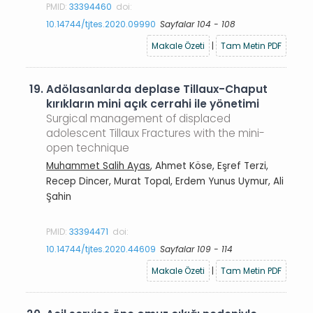
PMID:
33394460
doi:
10.14744/tjtes.2020.09990
Sayfalar 104 - 108
Makale Özeti
|
Tam Metin PDF
19.
Adölasanlarda deplase Tillaux-Chaput
kırıkların mini açık cerrahi ile yönetimi
Surgical management of displaced
adolescent Tillaux Fractures with the mini-
open technique
Muhammet Salih Ayas
, Ahmet Köse, Eşref Terzi,
Recep Dincer, Murat Topal, Erdem Yunus Uymur, Ali
Şahin
PMID:
33394471
doi:
10.14744/tjtes.2020.44609
Sayfalar 109 - 114
Makale Özeti
|
Tam Metin PDF