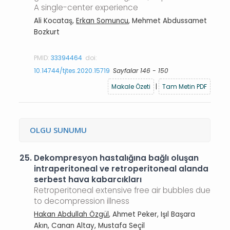
A single-center experience
Ali Kocataş,
Erkan Somuncu
, Mehmet Abdussamet
Bozkurt
PMID:
33394464
doi:
10.14744/tjtes.2020.15719
Sayfalar 146 - 150
Makale Özeti
|
Tam Metin PDF
OLGU SUNUMU
25.
Dekompresyon hastalığına bağlı oluşan
intraperitoneal ve retroperitoneal alanda
serbest hava kabarcıkları
Retroperitoneal extensive free air bubbles due
to decompression illness
Hakan Abdullah Özgül
, Ahmet Peker, Işıl Başara
Akın, Canan Altay, Mustafa Seçil