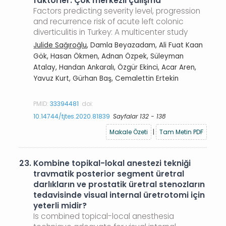
faktörler: Çok merkezli çalışma
Factors predicting severity level, progression
and recurrence risk of acute left colonic
diverticulitis in Turkey: A multicenter study
Julide Sağıroğlu
, Damla Beyazadam, Ali Fuat Kaan
Gök, Hasan Ökmen, Adnan Özpek, Süleyman
Atalay, Handan Ankaralı, Özgür Ekinci, Acar Aren,
Yavuz Kurt, Gürhan Baş, Cemalettin Ertekin
PMID:
33394481
doi:
10.14744/tjtes.2020.81839
Sayfalar 132 - 138
Makale Özeti
|
Tam Metin PDF
23.
Kombine topikal-lokal anestezi tekniği
travmatik posterior segment üretral
darlıkların ve prostatik üretral stenozların
tedavisinde visual internal üretrotomi için
yeterli midir?
Is combined topical-local anesthesia