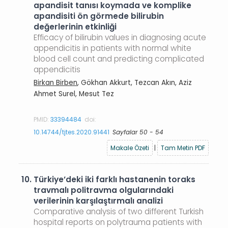
apandisit tanısı koymada ve komplike
apandisiti ön görmede bilirubin
değerlerinin etkinliği
Efficacy of bilirubin values in diagnosing acute
appendicitis in patients with normal white
blood cell count and predicting complicated
appendicitis
Birkan Birben
, Gökhan Akkurt, Tezcan Akın, Aziz
Ahmet Surel, Mesut Tez
PMID:
33394484
doi:
10.14744/tjtes.2020.91441
Sayfalar 50 - 54
Makale Özeti
|
Tam Metin PDF
10.
Türkiye’deki iki farklı hastanenin toraks
travmalı politravma olgularındaki
verilerinin karşılaştırmalı analizi
Comparative analysis of two different Turkish
hospital reports on polytrauma patients with