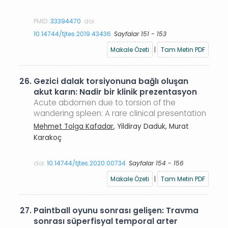
PMID:
33394470
doi:
10.14744/tjtes.2019.43436
Sayfalar 151 - 153
Makale Özeti
|
Tam Metin PDF
26.
Gezici dalak torsiyonuna bağlı oluşan
akut karın: Nadir bir klinik prezentasyon
Acute abdomen due to torsion of the
wandering spleen: A rare clinical presentation
Mehmet Tolga Kafadar
, Yildiray Daduk, Murat
Karakoç
doi:
10.14744/tjtes.2020.00734
Sayfalar 154 - 156
Makale Özeti
|
Tam Metin PDF
27.
Paintball oyunu sonrası gelişen: Travma
sonrası süperfisyal temporal arter