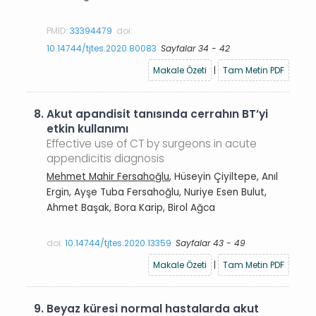
PMID:
33394479
doi:
10.14744/tjtes.2020.80083
Sayfalar 34 - 42
Makale Özeti
|
Tam Metin PDF
8.
Akut apandisit tanısında cerrahın BT’yi
etkin kullanımı
Effective use of CT by surgeons in acute
appendicitis diagnosis
Mehmet Mahir Fersahoğlu
, Hüseyin Çiyiltepe, Anıl
Ergin, Ayşe Tuba Fersahoğlu, Nuriye Esen Bulut,
Ahmet Başak, Bora Karip, Birol Ağca
doi:
10.14744/tjtes.2020.13359
Sayfalar 43 - 49
Makale Özeti
|
Tam Metin PDF
9.
Beyaz küresi normal hastalarda akut