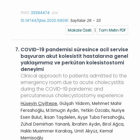
PMID:
33394474
doi:
10.14744/tjtes.2020.69091
Sayfalar 26 - 33
Makale Özeti
|
Tam Metin PDF
7.
COVID-19 pandemisi süresince acil servise
başvuran akut kolesistit hastalarına genel
yaklaşımımız ve perkütan kolesistostomi
deneyimi
Clinical approach to patients admitted to the
emergency room due to acute cholecystitis
during the COVID-19 pandemic and
percutaneous cholecystostomy experience
Hüseyin Çiyiltepe
, Gülşah Yıldırım, Mehmet Mahir
Fersahoğlu, M.timuçin Aydın, Yetkin Özcabı, Nuriye
Esen Bulut, İksan Taşdelen, Ayşe Tuba Fersahoğlu,
Zühal Demirhan Yananlı, İbrahim Aydın, Birol Ağca,
Hakkı Muammer Karakaş, Umit Akyüz, Kemal
Memisoğlu