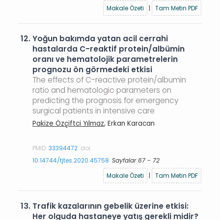
Makale Özeti
|
Tam Metin PDF
12.
Yoğun bakımda yatan acil cerrahi
hastalarda C-reaktif protein/albümin
oranı ve hematolojik parametrelerin
prognozu ön görmedeki etkisi
The effects of C-reactive protein/albumin
ratio and hematologic parameters on
predicting the prognosis for emergency
surgical patients in intensive care
Pakize Özçiftci Yılmaz
, Erkan Karacan
PMID:
33394472
doi:
10.14744/tjtes.2020.45758
Sayfalar 67 - 72
Makale Özeti
|
Tam Metin PDF
13.
Trafik kazalarının gebelik üzerine etkisi:
Her olguda hastaneye yatış gerekli midir?