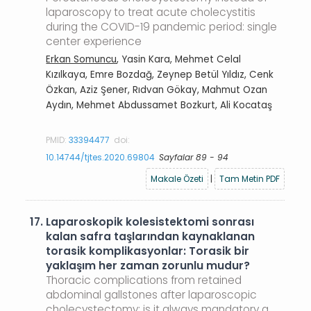
laparoscopy to treat acute cholecystitis
during the COVID-19 pandemic period: single
center experience
Erkan Somuncu
, Yasin Kara, Mehmet Celal
Kızılkaya, Emre Bozdağ, Zeynep Betül Yıldız, Cenk
Özkan, Aziz Şener, Rıdvan Gökay, Mahmut Ozan
Aydın, Mehmet Abdussamet Bozkurt, Ali Kocataş
PMID:
33394477
doi:
10.14744/tjtes.2020.69804
Sayfalar 89 - 94
Makale Özeti
|
Tam Metin PDF
17.
Laparoskopik kolesistektomi sonrası
kalan safra taşlarından kaynaklanan
torasik komplikasyonlar: Torasik bir
yaklaşım her zaman zorunlu mudur?
Thoracic complications from retained
abdominal gallstones after laparoscopic
cholecystectomy: is it always mandatory a