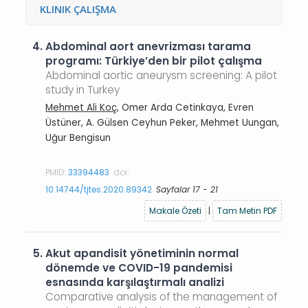
KLINIK ÇALIŞMA
4.
Abdominal aort anevrizması tarama
programı: Türkiye’den bir pilot çalışma
Abdominal aortic aneurysm screening: A pilot
study in Turkey
Mehmet Ali Koç
, Omer Arda Cetinkaya, Evren
Üstüner, A. Gülsen Ceyhun Peker, Mehmet Uungan,
Uğur Bengisun
PMID:
33394483
doi:
10.14744/tjtes.2020.89342
Sayfalar 17 - 21
Makale Özeti
|
Tam Metin PDF
5.
Akut apandisit yönetiminin normal
dönemde ve COVID-19 pandemisi
esnasında karşılaştırmalı analizi
Comparative analysis of the management of