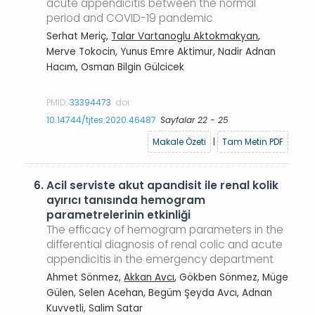
acute appendicitis between the normal
period and COVID-19 pandemic
Serhat Meriç,
Talar Vartanoglu Aktokmakyan
,
Merve Tokocin, Yunus Emre Aktimur, Nadir Adnan
Hacım, Osman Bilgin Gülcicek
PMID:
33394473
doi:
10.14744/tjtes.2020.46487
Sayfalar 22 - 25
Makale Özeti
|
Tam Metin PDF
6.
Acil serviste akut apandisit ile renal kolik
ayırıcı tanısında hemogram
parametrelerinin etkinliği
The efficacy of hemogram parameters in the
differential diagnosis of renal colic and acute
appendicitis in the emergency department
Ahmet Sönmez,
Akkan Avcı
, Gökben Sönmez, Müge
Gülen, Selen Acehan, Begüm Şeyda Avcı, Adnan
Kuvvetli, Salim Satar