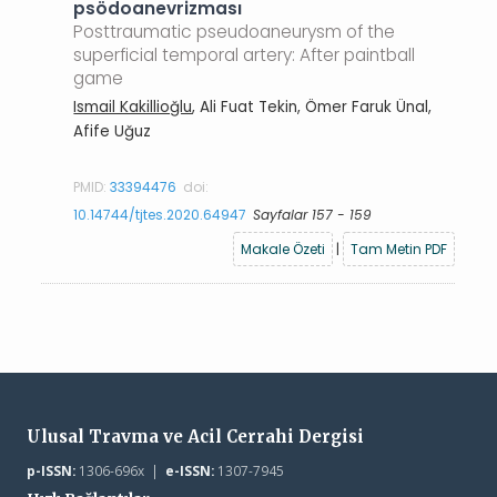
psödoanevrizması
Posttraumatic pseudoaneurysm of the
superficial temporal artery: After paintball
game
Ismail Kakillioğlu
, Ali Fuat Tekin, Ömer Faruk Ünal,
Afife Uğuz
PMID:
33394476
doi:
10.14744/tjtes.2020.64947
Sayfalar 157 - 159
Makale Özeti
|
Tam Metin PDF
Ulusal Travma ve Acil Cerrahi Dergisi
p-ISSN:
1306-696x |
e-ISSN:
1307-7945