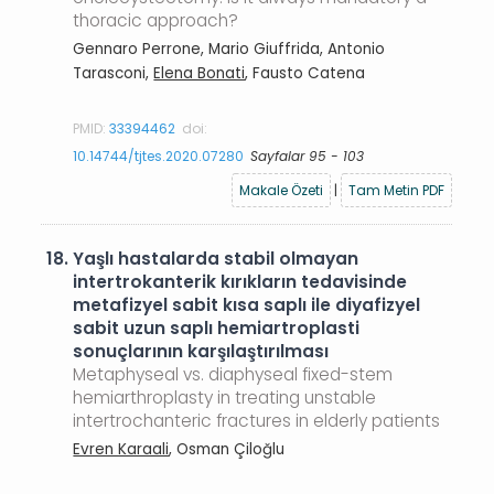
thoracic approach?
Gennaro Perrone, Mario Giuffrida, Antonio
Tarasconi,
Elena Bonati
, Fausto Catena
PMID:
33394462
doi:
10.14744/tjtes.2020.07280
Sayfalar 95 - 103
Makale Özeti
|
Tam Metin PDF
18.
Yaşlı hastalarda stabil olmayan
intertrokanterik kırıkların tedavisinde
metafizyel sabit kısa saplı ile diyafizyel
sabit uzun saplı hemiartroplasti
sonuçlarının karşılaştırılması
Metaphyseal vs. diaphyseal fixed-stem
hemiarthroplasty in treating unstable
intertrochanteric fractures in elderly patients
Evren Karaali
, Osman Çiloğlu