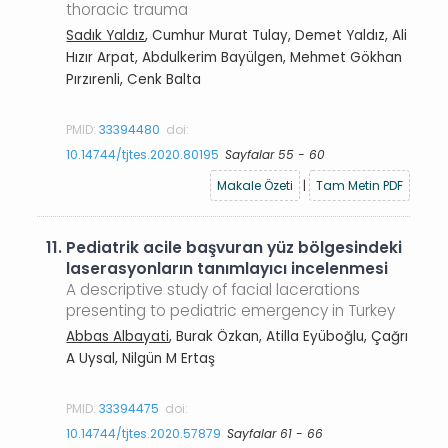
thoracic trauma
Sadık Yaldız
, Cumhur Murat Tulay, Demet Yaldız, Ali
Hızır Arpat, Abdulkerim Bayülgen, Mehmet Gökhan
Pırzırenli, Cenk Balta
PMID:
33394480
doi:
10.14744/tjtes.2020.80195
Sayfalar 55 - 60
Makale Özeti
|
Tam Metin PDF
11.
Pediatrik acile başvuran yüz bölgesindeki
laserasyonların tanımlayıcı incelenmesi
A descriptive study of facial lacerations
presenting to pediatric emergency in Turkey
Abbas Albayati
, Burak Özkan, Atilla Eyüboğlu, Çağrı
A Uysal, Nilgün M Ertaş
PMID:
33394475
doi:
10.14744/tjtes.2020.57879
Sayfalar 61 - 66