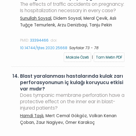
The effects of traffic accidents on pregnancy:
Is hospitalization necessary in every case?
Sunullah Soysal
, Didem Soysal, Meral Çevik, Aslı
Tuğçe Temurlenk, Arzu Denizbaşi, Tanju Pekin
PMID:
33394466
doi:
10.14744/tjtes.2020.25668
Sayfalar 73 - 78
Makale Özeti
|
Tam Metin PDF
14.
Blast yaralanması hastalarında kulak zarı
perforasyonunun iç kulağı koruyucu etkisi
var mıdır?
Does tympanic membrane perforation have a
protective effect on the inner ear in blast-
injured patients?
Hamdi Taşlı
, Mert Cemal Gökgöz, Volkan Kenan
Çoban, Zaur Nagiyev, Ömer Karakoç