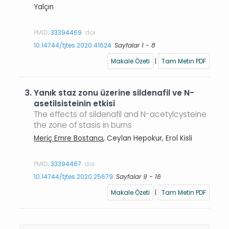
Yalçın
PMID:
33394469
doi:
10.14744/tjtes.2020.41624
Sayfalar 1 - 8
Makale Özeti
|
Tam Metin PDF
3.
Yanık staz zonu üzerine sildenafil ve N-
asetilsisteinin etkisi
The effects of sildenafil and N-acetylcysteine
the zone of stasis in burns
Meriç Emre Bostancı
, Ceylan Hepokur, Erol Kisli
PMID:
33394467
doi:
10.14744/tjtes.2020.25679
Sayfalar 9 - 16
Makale Özeti
|
Tam Metin PDF