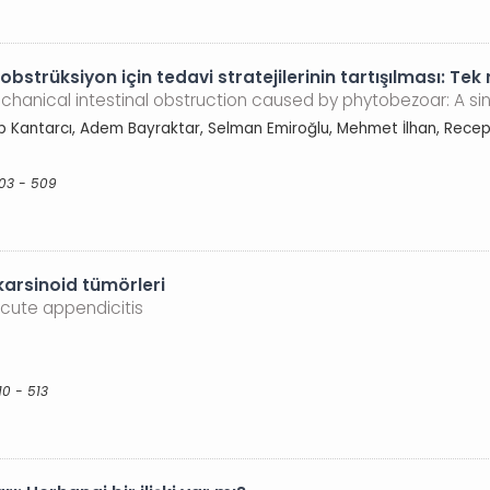
bstrüksiyon için tedavi stratejilerinin tartışılması: Te
chanical intestinal obstruction caused by phytobezoar: A si
ep Kantarcı, Adem Bayraktar, Selman Emiroğlu, Mehmet İlhan, Rece
503 - 509
karsinoid tümörleri
cute appendicitis
10 - 513