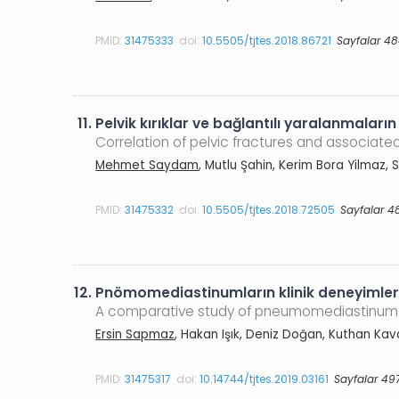
PMID:
31475333
doi:
10.5505/tjtes.2018.86721
Sayfalar 4
11.
Pelvik kırıklar ve bağlantılı yaralanmaların i
Correlation of pelvic fractures and associated 
Mehmet Saydam
, Mutlu Şahin, Kerim Bora Yilmaz, 
PMID:
31475332
doi:
10.5505/tjtes.2018.72505
Sayfalar 4
12.
Pnömomediastinumların klinik deneyimlere 
A comparative study of pneumomediastinums 
Ersin Sapmaz
, Hakan Işık, Deniz Doğan, Kuthan Kav
PMID:
31475317
doi:
10.14744/tjtes.2019.03161
Sayfalar 49