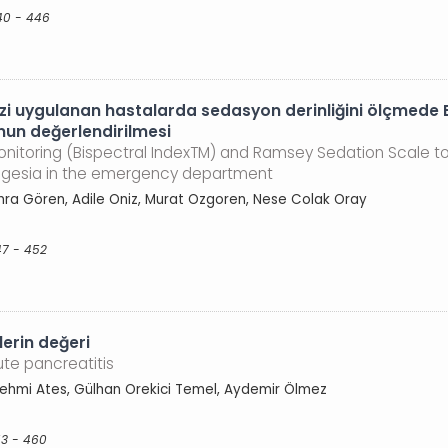
40 - 446
jezi uygulanan hastalarda sedasyon derinliğini ölçmede
un değerlendirilmesi
nitoring (Bispectral IndexTM) and Ramsey Sedation Scale to
lgesia in the emergency department
hra Gören, Adile Oniz, Murat Ozgoren, Nese Colak Oray
47 - 452
erin değeri
te pancreatitis
Fehmi Ates, Gülhan Orekici Temel, Aydemir Ölmez
53 - 460