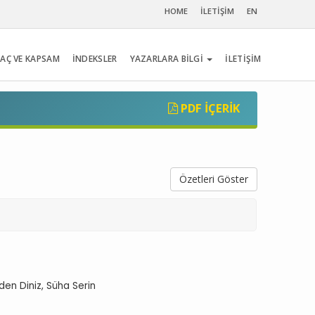
HOME
İLETİŞİM
EN
AÇ VE KAPSAM
İNDEKSLER
YAZARLARA BİLGİ
İLETİŞİM
PDF İÇERIK
Özetleri Göster
den Diniz, Süha Serin