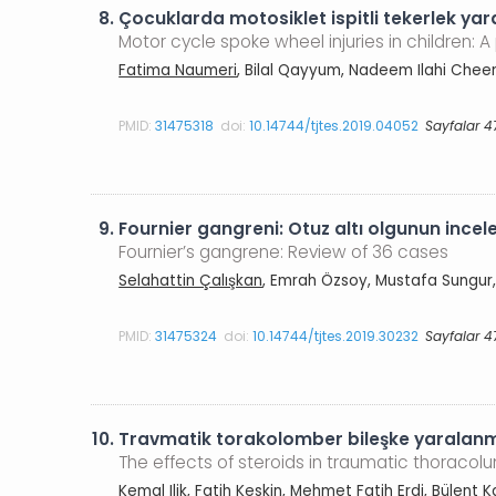
8.
Çocuklarda motosiklet ispitli tekerlek yar
Motor cycle spoke wheel injuries in children: 
Fatima Naumeri
, Bilal Qayyum, Nadeem Ilahi Ch
PMID:
31475318
doi:
10.14744/tjtes.2019.04052
Sayfalar 4
9.
Fournier gangreni: Otuz altı olgunun ince
Fournier’s gangrene: Review of 36 cases
Selahattin Çalışkan
, Emrah Özsoy, Mustafa Sungur
PMID:
31475324
doi:
10.14744/tjtes.2019.30232
Sayfalar 4
10.
Travmatik torakolomber bileşke yaralanmal
The effects of steroids in traumatic thoraco
Kemal Ilik
, Fatih Keskin, Mehmet Fatih Erdi, Bülent 