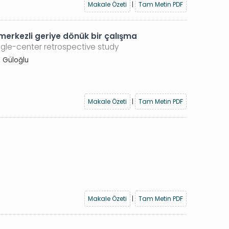
Makale Özeti
|
Tam Metin PDF
k merkezli geriye dönük bir çalışma
ngle-center retrospective study
p Güloğlu
Makale Özeti
|
Tam Metin PDF
Makale Özeti
|
Tam Metin PDF