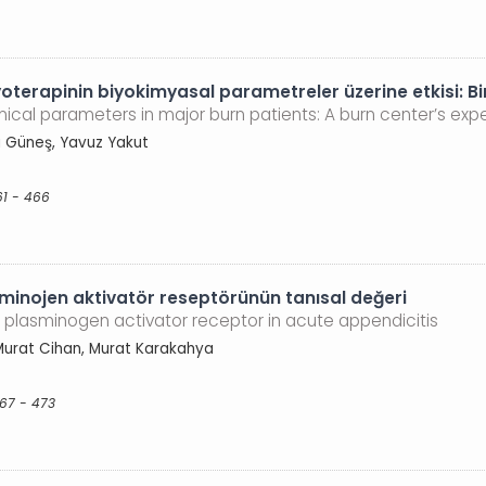
oterapinin biyokimyasal parametreler üzerine etkisi: B
ical parameters in major burn patients: A burn center’s exp
li Güneş, Yavuz Yakut
61 - 466
zminojen aktivatör reseptörünün tanısal değeri
 plasminogen activator receptor in acute appendicitis
Murat Cihan, Murat Karakahya
467 - 473