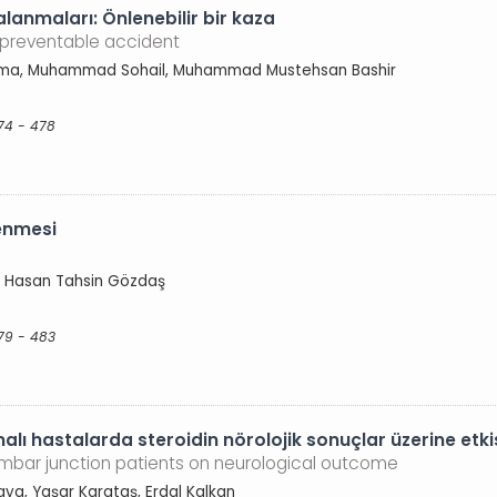
alanmaları: Önlenebilir bir kaza
A preventable accident
eema, Muhammad Sohail, Muhammad Mustehsan Bashir
74 - 478
lenmesi
, Hasan Tahsin Gözdaş
79 - 483
ı hastalarda steroidin nörolojik sonuçlar üzerine etki
lumbar junction patients on neurological outcome
Kaya, Yaşar Karataş, Erdal Kalkan