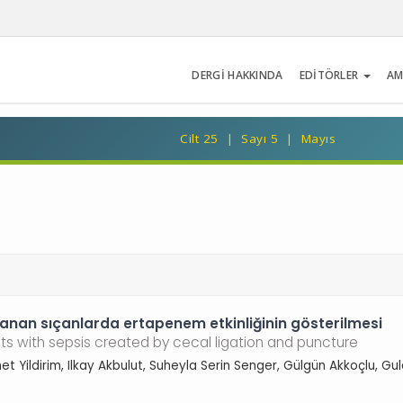
DERGİ HAKKINDA
EDİTÖRLER
AM
Cilt 25 | Sayı 5 | Mayıs
anan sıçanlarda ertapenem etkinliğinin gösterilmesi
ats with sepsis created by cecal ligation and puncture
 Yildirim, Ilkay Akbulut, Suheyla Serin Senger, Gülgün Akkoçlu, Gul