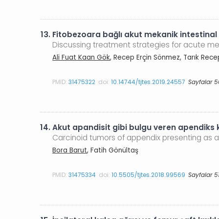
13.
Fitobezoara bağlı akut mekanik intestinal o
Discussing treatment strategies for acute me
Ali Fuat Kaan Gök
, Recep Erçin Sönmez, Tarık Rec
PMID:
31475322
doi:
10.14744/tjtes.2019.24557
Sayfalar 
14.
Akut apandisit gibi bulgu veren apendiks 
Carcinoid tumors of appendix presenting as a
Bora Barut
, Fatih Gönültaş
PMID:
31475334
doi:
10.5505/tjtes.2018.99569
Sayfalar 5