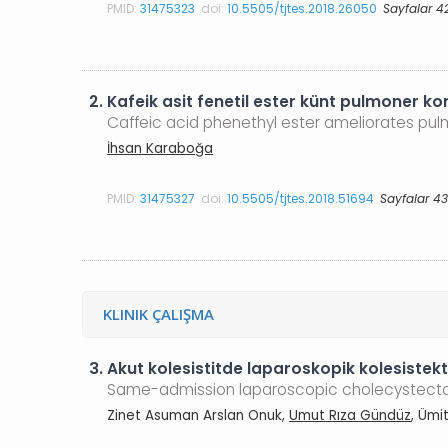
PMID:
31475323
doi:
10.5505/tjtes.2018.26050
Sayfalar 4
2.
Kafeik asit fenetil ester künt pulmoner k
Caffeic acid phenethyl ester ameliorates pul
İhsan Karaboğa
PMID:
31475327
doi:
10.5505/tjtes.2018.51694
Sayfalar 4
KLINIK ÇALIŞMA
3.
Akut kolesistitde laparoskopik kolesistekt
Same-admission laparoscopic cholecystectomy
Zinet Asuman Arslan Onuk,
Umut Rıza Gündüz
, Ümi