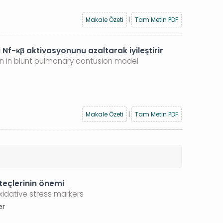
Makale Özeti
|
Tam Metin PDF
f-κβ aktivasyonunu azaltarak iyileştirir
n in blunt pulmonary contusion model
Makale Özeti
|
Tam Metin PDF
rteçlerinin önemi
idative stress markers
er