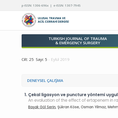
p-ISSN: 1306-696x | e-ISSN: 1307-7945
TURKISH JOURNAL OF TRAUMA
& EMERGENCY SURGERY
Cilt: 25 Sayı: 5
- Eylül 2019
DENEYSEL ÇALIŞMA
1.
Çekal ligasyon ve puncture yöntemi uygul
An evaluation of the effect of ertapenem in r
Başak Göl Serin
, Şükran Köse, Osman Yilmaz, Mehmet