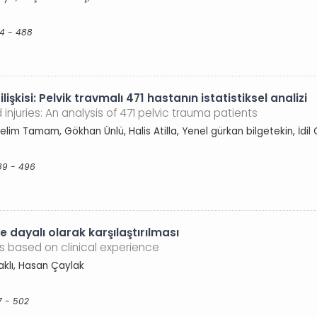
84 - 488
lişkisi: Pelvik travmalı 471 hastanın istatistiksel analizi
injuries: An analysis of 471 pelvic trauma patients
Selim Tamam, Gökhan Ünlü, Halis Atilla, Yenel gürkan bilgetekin, İdil
89 - 496
dayalı olarak karşılaştırılması
based on clinical experience
aklı, Hasan Çaylak
7 - 502