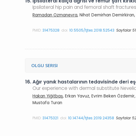
15.
İpsilateral kalça ağrısı ve femur şaft kırıkla
Ipsilateral hip pain and femoral shaft fractures
Ramadan Ozmanevra
, Nihat Demirhan Demirkiran, 
PMID:
31475328
doi:
10.5505/tjtes.2018.52543
Sayfalar 5
OLGU SERISI
16.
Ağır yanık hastalarının tedavisinde deri 
Our experience with dermal substitute Nevelia
Hakan Yiğitbaş
, Erkan Yavuz, Evrim Beken Özdemir,
Mustafa Turan
PMID:
31475321
doi:
10.14744/tjtes.2019.24358
Sayfalar 5