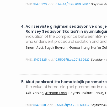
PMID:
31475320
doi:
10.14744/tjtes.2019.17807
Sayfalar 4
4.
Acil serviste girişimsel sedasyon ve anal
Ramsey Sedasyon Skalası’nın uyumluluğun
Evaluation of the compliance between EEG mo
who underwent procedural sedation and ana
Sinem Avci
, Başak Bayram, Gonca Inanç, Nurfer Ze
PMID:
31475325
doi:
10.5505/tjtes.2018.32627
Sayfalar 4
5.
Akut pankreatitte hematolojik parametrel
The value of hematological parameters in acu
Akif Yarkaç,
Ataman Kose
, Seyran Bozkurt Babuş, 
PMID:
31475331
doi:
10.5505/tjtes.2018.69857
Sayfalar 4