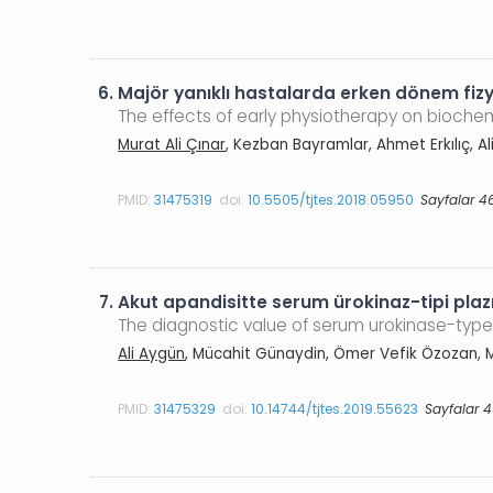
6.
Majör yanıklı hastalarda erken dönem fizy
The effects of early physiotherapy on biochem
Murat Ali Çınar
, Kezban Bayramlar, Ahmet Erkılıç, A
PMID:
31475319
doi:
10.5505/tjtes.2018.05950
Sayfalar 4
7.
Akut apandisitte serum ürokinaz-tipi pla
The diagnostic value of serum urokinase-type
Ali Aygün
, Mücahit Günaydin, Ömer Vefik Özozan, 
PMID:
31475329
doi:
10.14744/tjtes.2019.55623
Sayfalar 