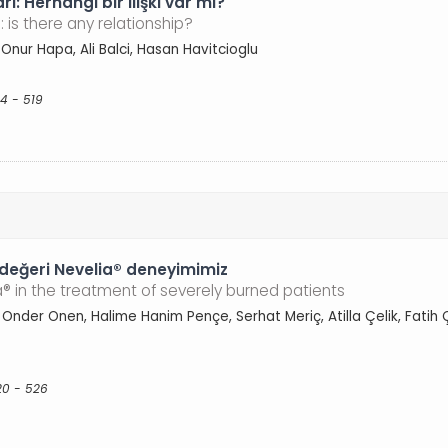
rı: Herhangi bir ilişki var mı?
: is there any relationship?
Onur Hapa, Ali Balci, Hasan Havitcioglu
14 - 519
eşdeğeri Nevelia® deneyimimiz
® in the treatment of severely burned patients
 Onder Onen, Halime Hanim Pençe, Serhat Meriç, Atilla Çelik, Fatih 
20 - 526