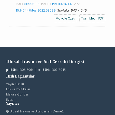
PMID:
36995196
PMCID:
PMC10214897
doi:
10.14744/tjtes.2022.53099
Sayfalar 543 - 545
Makale Özeti
|
Tam Metin PDF
Ulusal Travma ve Acil Cerrahi Dergisi
p-ISSN:
1306-696x |
e-ISSN:
1307-7945
Hızlı Bağlantılar
Yayın Kurulu
Etik ve Politikalar
Makale Gönder
İletişim
Yayıncı
Ulusal Travma ve Acil Cerrahi Derneği