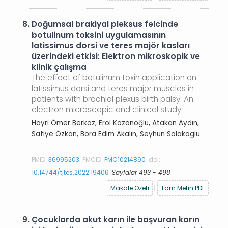
8.
Doğumsal brakiyal pleksus felcinde
botulinum toksini uygulamasının
latissimus dorsi ve teres majör kasları
üzerindeki etkisi: Elektron mikroskopik ve
klinik çalışma
The effect of botulinum toxin application on
latissimus dorsi and teres major muscles in
patients with brachial plexus birth palsy: An
electron microscopic and clinical study
Hayri Ömer Berköz,
Erol Kozanoğlu
, Atakan Aydın,
Safiye Özkan, Bora Edim Akalın, Seyhun Solakoglu
PMID:
36995203
PMCID:
PMC10214890
doi:
10.14744/tjtes.2022.19406
Sayfalar 493 - 498
Makale Özeti
|
Tam Metin PDF
9.
Çocuklarda akut karın ile başvuran karın