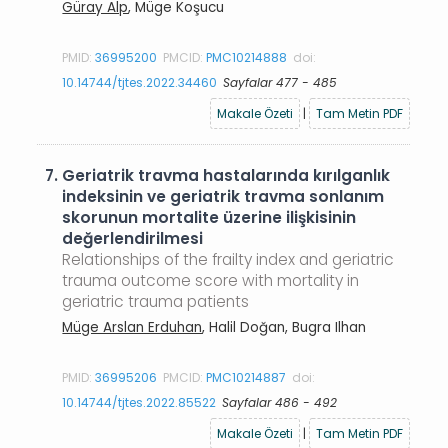
Güray Alp
, Müge Koşucu
PMID:
36995200
PMCID:
PMC10214888
doi:
10.14744/tjtes.2022.34460
Sayfalar 477 - 485
Makale Özeti
|
Tam Metin PDF
7.
Geriatrik travma hastalarında kırılganlık
indeksinin ve geriatrik travma sonlanım
skorunun mortalite üzerine ilişkisinin
değerlendirilmesi
Relationships of the frailty index and geriatric
trauma outcome score with mortality in
geriatric trauma patients
Müge Arslan Erduhan
, Halil Doğan, Bugra Ilhan
PMID:
36995206
PMCID:
PMC10214887
doi:
10.14744/tjtes.2022.85522
Sayfalar 486 - 492
Makale Özeti
|
Tam Metin PDF