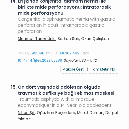
14.
Erişkinde konjenital diafram hernisi ile
birlikte mide perforasyonu: İntratorasik
mide perforasyonu
Congenital diaphragmatic hernia with gastric
perforation in adult: Intrathoracic gastric
perforation
Mehmet Taner Ünlü
, Serkan Sarı, Ozan Çalışkan
PMID:
36995198
PMCID:
PMC10214891
doi:
10.14744/tjtes.2022.62289
Sayfalar 538 - 542
Makale Özeti
|
Tam Metin PDF
15.
On dört yaşındaki adölesan olguda
travmatik asfiksiye bağlı ekimoz maskesi
Traumatic asphyxia with a “masque
ecchymotique” in a 14-year-old adolescent
Nihan Şık
, Oğuzhan Başerdem, Murat Duman, Durgül
Yılmaz