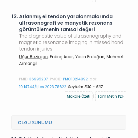
13.
Atlanmış el tendon yaralanmalarında
ultrasonografi ve manyetik rezonans
görüntülemenin tanısal değeri
The diagnostic value of ultrasonography and
magnetic resonance imaging in missed hand
tendon injuries
Uğur Bezirgan
, Erdinç Acar, Yasin Erdoğan, Mehmet
Armangil
PMID:
36995207
PMCID:
PMC10214892
doi:
10.14744/tjtes.2023.78622
Sayfalar 530 - 537
Makale Özeti
|
Tam Metin PDF
OLGU SUNUMU