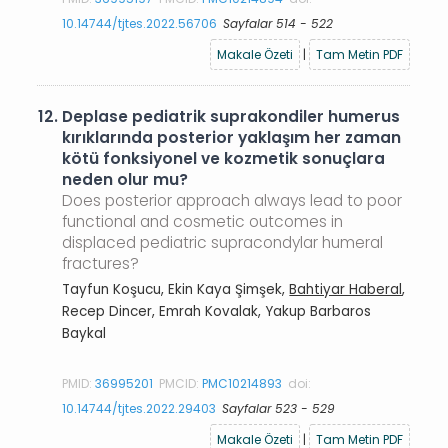
10.14744/tjtes.2022.56706
Sayfalar 514 - 522
Makale Özeti
|
Tam Metin PDF
12.
Deplase pediatrik suprakondiler humerus
kırıklarında posterior yaklaşım her zaman
kötü fonksiyonel ve kozmetik sonuçlara
neden olur mu?
Does posterior approach always lead to poor
functional and cosmetic outcomes in
displaced pediatric supracondylar humeral
fractures?
Tayfun Koşucu, Ekin Kaya Şimşek,
Bahtiyar Haberal
,
Recep Dincer, Emrah Kovalak, Yakup Barbaros
Baykal
PMID:
36995201
PMCID:
PMC10214893
doi:
10.14744/tjtes.2022.29403
Sayfalar 523 - 529
Makale Özeti
|
Tam Metin PDF