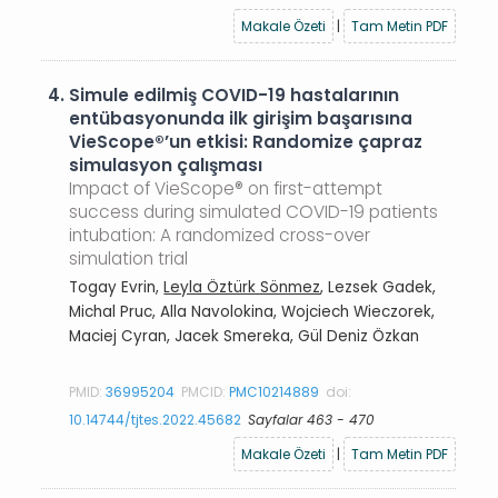
Makale Özeti
|
Tam Metin PDF
4.
Simule edilmiş COVID-19 hastalarının
entübasyonunda ilk girişim başarısına
VieScope®’un etkisi: Randomize çapraz
simulasyon çalışması
Impact of VieScope® on first-attempt
success during simulated COVID-19 patients
intubation: A randomized cross-over
simulation trial
Togay Evrin,
Leyla Öztürk Sönmez
, Lezsek Gadek,
Michal Pruc, Alla Navolokina, Wojciech Wieczorek,
Maciej Cyran, Jacek Smereka, Gül Deniz Özkan
PMID:
36995204
PMCID:
PMC10214889
doi:
10.14744/tjtes.2022.45682
Sayfalar 463 - 470
Makale Özeti
|
Tam Metin PDF