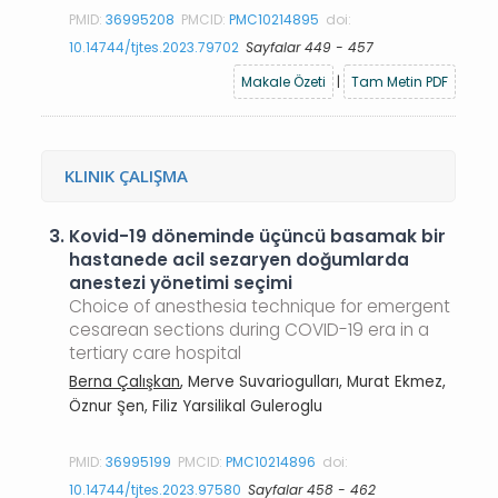
PMID:
36995208
PMCID:
PMC10214895
doi:
10.14744/tjtes.2023.79702
Sayfalar 449 - 457
Makale Özeti
|
Tam Metin PDF
KLINIK ÇALIŞMA
3.
Kovid-19 döneminde üçüncü basamak bir
hastanede acil sezaryen doğumlarda
anestezi yönetimi seçimi
Choice of anesthesia technique for emergent
cesarean sections during COVID-19 era in a
tertiary care hospital
Berna Çalışkan
, Merve Suvariogulları, Murat Ekmez,
Öznur Şen, Filiz Yarsilikal Guleroglu
PMID:
36995199
PMCID:
PMC10214896
doi:
10.14744/tjtes.2023.97580
Sayfalar 458 - 462