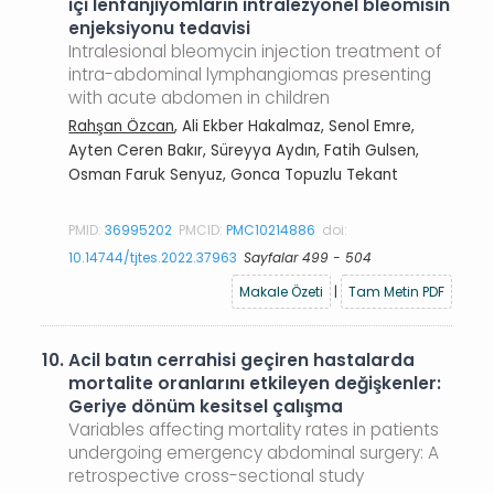
içi lenfanjiyomların intralezyonel bleomisin
enjeksiyonu tedavisi
Intralesional bleomycin injection treatment of
intra-abdominal lymphangiomas presenting
with acute abdomen in children
Rahşan Özcan
, Ali Ekber Hakalmaz, Senol Emre,
Ayten Ceren Bakır, Süreyya Aydın, Fatih Gulsen,
Osman Faruk Senyuz, Gonca Topuzlu Tekant
PMID:
36995202
PMCID:
PMC10214886
doi:
10.14744/tjtes.2022.37963
Sayfalar 499 - 504
Makale Özeti
|
Tam Metin PDF
10.
Acil batın cerrahisi geçiren hastalarda
mortalite oranlarını etkileyen değişkenler:
Geriye dönüm kesitsel çalışma
Variables affecting mortality rates in patients
undergoing emergency abdominal surgery: A
retrospective cross-sectional study