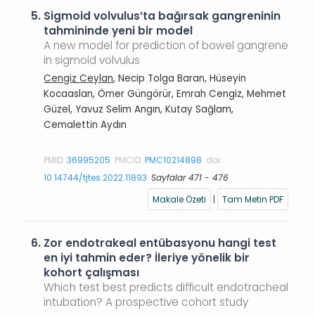
5.
Sigmoid volvulus’ta bağırsak gangreninin
tahmininde yeni bir model
A new model for prediction of bowel gangrene
in sigmoid volvulus
Cengiz Ceylan
, Necip Tolga Baran, Hüseyin
Kocaaslan, Ömer Güngörür, Emrah Cengiz, Mehmet
Güzel, Yavuz Selim Angın, Kutay Sağlam,
Cemalettin Aydın
PMID:
36995205
PMCID:
PMC10214898
doi:
10.14744/tjtes.2022.11893
Sayfalar 471 - 476
Makale Özeti
|
Tam Metin PDF
6.
Zor endotrakeal entübasyonu hangi test
en iyi tahmin eder? İleriye yönelik bir
kohort çalışması
Which test best predicts difficult endotracheal
intubation? A prospective cohort study