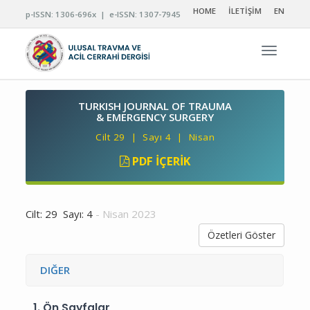
HOME
İLETİŞİM
EN
p-ISSN: 1306-696x | e-ISSN: 1307-7945
Navigas
TURKISH JOURNAL OF TRAUMA
& EMERGENCY SURGERY
Cilt 29 | Sayı 4 | Nisan
PDF İÇERIK
Cilt: 29 Sayı: 4
- Nisan 2023
Özetleri Göster
DIĞER
1.
Ön Sayfalar