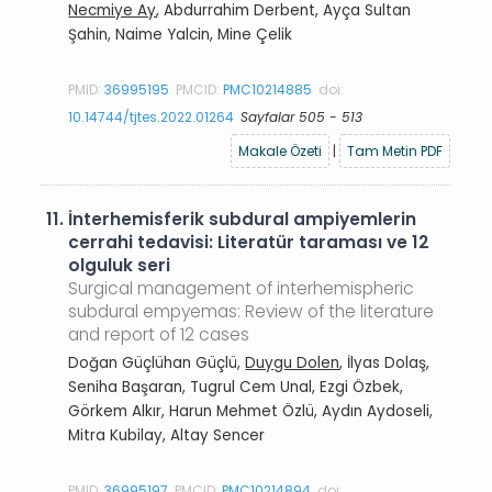
Necmiye Ay
, Abdurrahim Derbent, Ayça Sultan
Şahin, Naime Yalcin, Mine Çelik
PMID:
36995195
PMCID:
PMC10214885
doi:
10.14744/tjtes.2022.01264
Sayfalar 505 - 513
Makale Özeti
|
Tam Metin PDF
11.
İnterhemisferik subdural ampiyemlerin
cerrahi tedavisi: Literatür taraması ve 12
olguluk seri
Surgical management of interhemispheric
subdural empyemas: Review of the literature
and report of 12 cases
Doğan Güçlühan Güçlü,
Duygu Dolen
, İlyas Dolaş,
Seniha Başaran, Tugrul Cem Unal, Ezgi Özbek,
Görkem Alkır, Harun Mehmet Özlü, Aydın Aydoseli,
Mitra Kubilay, Altay Sencer
PMID:
36995197
PMCID:
PMC10214894
doi: