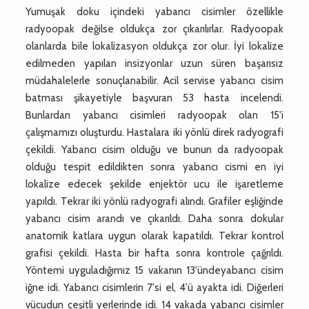
Yumuşak doku içindeki yabancı cisimler özellikle
radyoopak değilse oldukça zor çıkarılırlar. Radyoopak
olanlarda bile lokalizasyon oldukça zor olur. İyi lokalize
edilmeden yapılan insizyonlar uzun süren başarısız
müdahalelerle sonuçlanabilir. Acil servise yabancı cisim
batması şikayetiyle başvuran 53 hasta incelendi.
Bunlardan yabancı cisimleri radyoopak olan 15'i
çalışmamızı oluşturdu. Hastalara iki yönlü direk radyografi
çekildi. Yabancı cisim olduğu ve bunun da radyoopak
olduğu tespit edildikten sonra yabancı cismi en iyi
lokalize edecek şekilde enjektör ucu ile işaretleme
yapıldı. Tekrar iki yönlü radyografi alındı. Grafiler eşliğinde
yabancı cisim arandı ve çıkarıldı. Daha sonra dokular
anatomik katlara uygun olarak kapatıldı. Tekrar kontrol
grafisi çekildi. Hasta bir hafta sonra kontrole çağrıldı.
Yöntemi uyguladığımız 15 vakanın 13'ündeyabancı cisim
iğne idi. Yabancı cisimlerin 7'si el, 4'ü ayakta idi. Diğerleri
vücudun çeşitli yerlerinde idi. 14 vakada yabancı cisimler