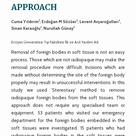
APPROACH
1
1
1
Cuma Yıldırım
, Erdoğan M Sözüer
, Levent Avşaroğulları
,
1
1
Sinan Karaoğlu
, Nurullah Günay
Erciyes Üniversitesi Tıp Fakültesi İlk ve Acil Yardım Ad
Removal of foreign bodies in soft tissue is not an easy
process. Those which are not radiopaque may make the
removal procedure more difficult. Incisions which are
made without determining the site of the foreign body
properly may result in unsuccessful interventions. In this
study we used 'Stereotaxy' method to remove
radiopaque foreign bodies from the soft tissues. This
approach does not require any specialised team or
equipment. 53 patients who visited our emergency
department for the foreign bodies embedded in the
soft tissues were investigated. 15 patients who had
radiopaque foreign bodies in the soft tissues were