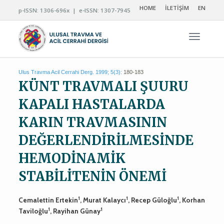
HOME
İLETİŞİM
EN
p-ISSN: 1306-696x | e-ISSN: 1307-7945
Navigas
Ulus Travma Acil Cerrahi Derg. 1999; 5(3):
180-183
KÜNT TRAVMALI ŞUURU
KAPALI HASTALARDA
KARIN TRAVMASININ
DEĞERLENDİRİLMESİNDE
HEMODİNAMİK
STABİLİTENİN ÖNEMİ
1
1
1
Cemalettin Ertekin
, Murat Kalaycı
, Recep Güloğlu
, Korhan
1
1
Taviloğlu
, Rayihan Günay