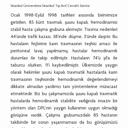
İstanbul Üniversitesi İstanbul Tıp Acil Cerrahi Servisi
Ocak 1998-Eylül 1998 tarihleri arasında birimimize
getirilen, 85 künt travmalı, şuuru kapalı, hemodinamisi
stabil hasta çalışma grubuna alınmıştır. Travma nedenleri
44'ünde trafik kazası, 38'inde düşme, 3'ünde darptır. Bu
hastaların hiçbirine karın travmasının teşhisi amacı ile
peritoneal lavaj yapılmamış, hastalar hemodinamik
durumları ile takip edilmiştir. Hastaların 74'ü şifa ile
taburcu olurken, 11'i kaybedilmiştir. Ülkemizde yaygın
olarak hekimler şuuru kapalı travmatik hastalarda karın
travmasının teşhisinde hemodinamik değerlendirmeyi
dikkate almadan yardımcı tanı yöntemlerine müracaat
etmektedir. Biz bu çalışmamızda şuuru kapalı travmatik
hastalarda hemodinamik stabilite varlığında invaziv bir
yöntem olan DPL'nin yaygın kullanımın uygun olmadığı
görüşüne vardık. Çalışma grubumuzdaki 85 hastanın
takibinde bir sorun yaşanmaması da bu görüşümüzü