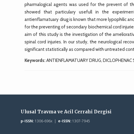
pharmalogical agents was used for the prevent of th
showed that particulary usefull in the experimen
antienflamatuary drug is known that more lypophilic an
for the preventing of secondary biochemical cord injuri
aim of this study is the investigation of the ameliorat
spinal cord injuries. In our study, the neurological rec
significant statistically as compared with untreated cont
Keywords:
ANTIENFLAMATUARY DRUG, DICLOPHENAC 
Ulusal Travma ve Acil Cerrahi Dergisi
p-ISSN:
1306-696x |
e-ISSN:
1307-7945