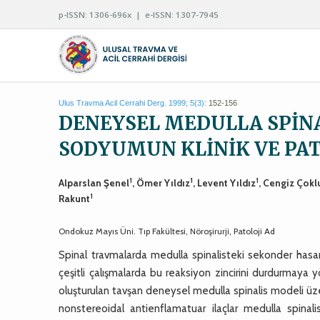
p-ISSN: 1306-696x | e-ISSN: 1307-7945
Ulus Travma Acil Cerrahi Derg. 1999; 5(3):
152-156
DENEYSEL MEDULLA SPİN
SODYUMUN KLİNİK VE PAT
1
1
1
Alparslan Şenel
, Ömer Yıldız
, Levent Yıldız
, Cengiz Çokl
1
Rakunt
Ondokuz Mayıs Üni. Tıp Fakültesi, Nöroşirurji, Patoloji Ad
Spinal travmalarda medulla spinalisteki sekonder hasar
çeşitli çalışmalarda bu reaksiyon zincirini durdurmaya y
oluşturulan tavşan deneysel medulla spinalis modeli üzer
nonstereoidal antienflamatuar ilaçlar medulla spinali