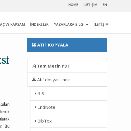
HOME
İLETİŞİM
EN
AÇ VE KAPSAM
İNDEKSLER
YAZARLARA BİLGİ
İLETİŞİM
ATIF KOPYALA
K
Sİ
Tam Metin PDF
Atıf dosyası indir
RIS
apılan
EndNote
ülerek
ılarak
BibTex
r. Bu