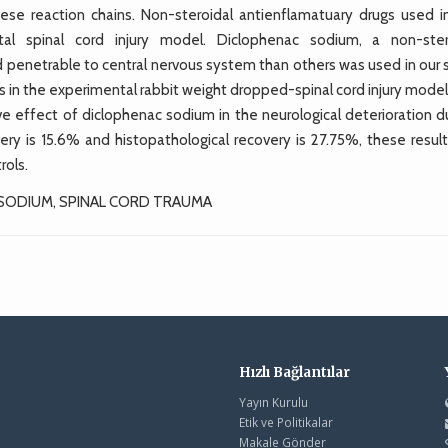
ese reaction chains. Non-steroidal antienflamatuary drugs used i
tal spinal cord injury model. Diclophenac sodium, a non-ster
d penetrable to central nervous system than others was used in our 
es in the experimental rabbit weight dropped-spinal cord injury mode
ive effect of diclophenac sodium in the neurological deterioration 
overy is 15.6% and histopathological recovery is 27.75%, these resul
rols.
SODIUM, SPINAL CORD TRAUMA
Hızlı Bağlantılar
Yayın Kurulu
Etik ve Politikalar
Makale Gönder