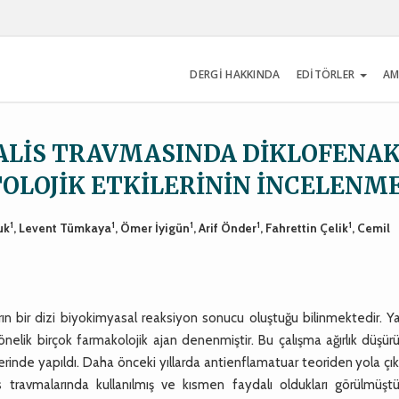
DERGİ HAKKINDA
EDİTÖRLER
AM
ALİS TRAVMASINDA DİKLOFENA
OLOJİK ETKİLERİNİN İNCELENME
1
1
1
1
1
uk
, Levent Tümkaya
, Ömer İyigün
, Arif Önder
, Fahrettin Çelik
, Cemil
ın bir dizi biyokimyasal reaksiyon sonucu oluştuğu bilinmektedir. Y
önelik birçok farmakolojik ajan denenmiştir. Bu çalışma ağırlık düşür
inde yapıldı. Daha önceki yıllarda antienflamatuar teoriden yola çık
s travmalarında kullanılmış ve kısmen faydalı oldukları görülmüştü