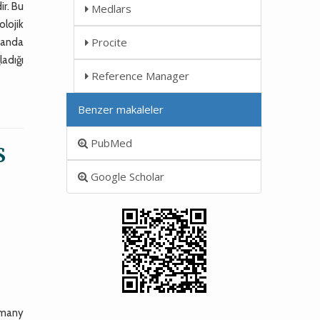
ir. Bu
Medlars
lojik
Procite
şanda
ladığı
Reference Manager
Benzer makaleler
PubMed
S
Google Scholar
, many