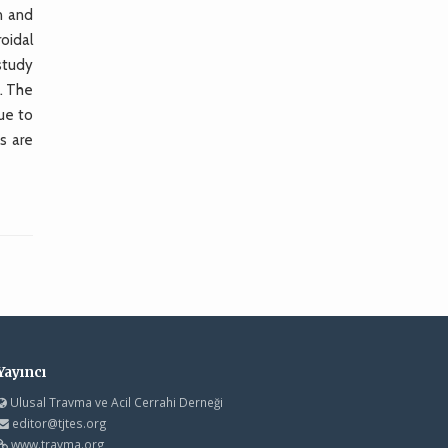
n and
oidal
study
l. The
due to
ts are
Yayıncı
Ulusal Travma ve Acil Cerrahi Derneği
editor@tjtes.org
www.travma.org