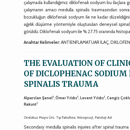
çalışmada kullandığımız diklofenak sodyum bu ilaçlara gö
çalışmanın amacı medulla spinalis travmasından sonra
bozukluğun diklofenak sodyum ile ne kadar düzeldiğini
ağırlık düşürme yöntemiyle oluşturulan deneysel spinal 
görüldü. Diklofenak sodyum ile % 27.75 oranında histopa
Anahtar Kelimeler:
ANTİENFLAMATUAR İLAÇ, DİKLOFE
THE EVALUATION OF CLIN
OF DICLOPHENAC SODIUM
SPINALIS TRAUMA
1
1
1
Alparslan Şenel
, Ömer Yıldız
, Levent Yıldız
, Cengiz Çokl
1
Rakunt
Ondokuz Mayıs Üni. Tıp Fakültesi, Nöroşirurji, Patoloji Ad
Secondary medulla spinalis injuries after spinal trauma