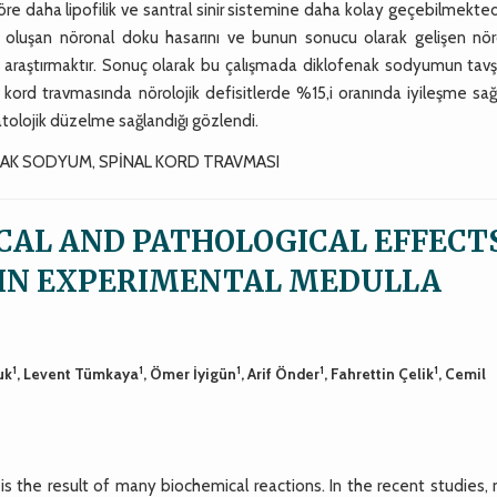
re daha lipofilik ve santral sinir sistemine daha kolay geçebilmekted
 oluşan nöronal doku hasarını ve bunun sonucu olarak gelişen nöro
 araştırmaktır. Sonuç olarak bu çalışmada diklofenak sodyumun tav
kord travmasında nörolojik defisitlerde %15,i oranında iyileşme sağ
tolojik düzelme sağlandığı gözlendi.
NAK SODYUM, SPİNAL KORD TRAVMASI
ICAL AND PATHOLOGICAL EFFECT
 IN EXPERIMENTAL MEDULLA
1
1
1
1
1
uk
, Levent Tümkaya
, Ömer İyigün
, Arif Önder
, Fahrettin Çelik
, Cemil
 is the result of many biochemical reactions. In the recent studies