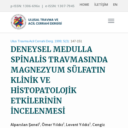
HOME
İLETİŞİM
EN
p-ISSN: 1306-696x | e-ISSN: 1307-7945
Navigas
Ulus Travma Acil Cerrahi Derg. 1999; 5(3):
147-151
DENEYSEL MEDULLA
SPİNALİS TRAVMASINDA
MAGNEZYUM SÜLFATIN
KLİNİK VE
HİSTOPATOLOJİK
ETKİLERİNİN
İNCELENMESİ
1
1
1
Alparslan Şenel
, Ömer Yıldız
, Levent Yıldız
, Cengiz