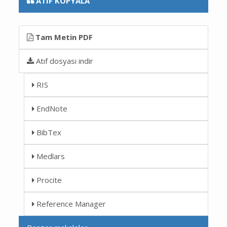
ATIF KOPYALA
Tam Metin PDF
Atıf dosyası indir
RIS
EndNote
BibTex
Medlars
Procite
Reference Manager