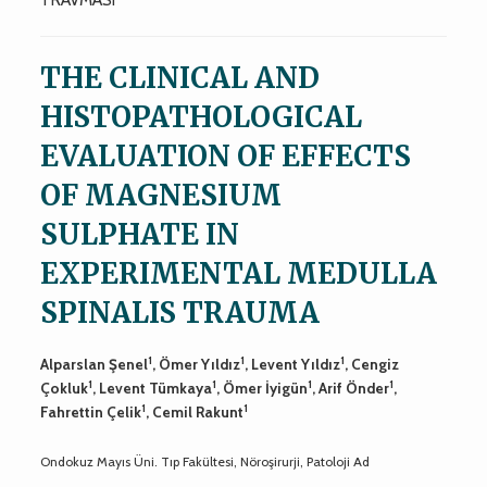
THE CLINICAL AND
HISTOPATHOLOGICAL
EVALUATION OF EFFECTS
OF MAGNESIUM
SULPHATE IN
EXPERIMENTAL MEDULLA
SPINALIS TRAUMA
1
1
1
Alparslan Şenel
, Ömer Yıldız
, Levent Yıldız
, Cengiz
1
1
1
1
Çokluk
, Levent Tümkaya
, Ömer İyigün
, Arif Önder
,
1
1
Fahrettin Çelik
, Cemil Rakunt
Ondokuz Mayıs Üni. Tıp Fakültesi, Nöroşirurji, Patoloji Ad