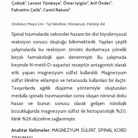
1
1
1
1
Çokluk
, Levent Tümkaya
, Ömer İyigün
, Arif Önder
,
1
1
Fahrettin Çelik
, Cemil Rakunt
Ondokuz Mayıs Üni. Tıp Fakültesi, Nöroşirurji, Patoloji Ad
Spinal travmalarda sekonder hasarın bir dizi biyokimyasal
reaksiyon sonucu oluştuğu bilinmektedir. Yapılan çeşitli
çalışmalarda bu reaksiyon zincirini durdurmaya yönelik
birçok farmakolojik ajan denenmiştir. Bu çalışmada
beyinde N-metil-D-aspartat reseptör antagonisti olarak
etki yapan magnezyum sülfat kullanıldı. Magnezyum
sülfat klinikte eklampsi ve tetanusda kullanılan bir ilaçtır.
Tavşanlarda ağırlık düşürme yöntemiyle oluşturulan
medulla spinalis travmasından sonra oluşan nöronal doku
hasarı ve bunun sonucu olarak gelişen nörolojik
bozukluğunda magnezyum sülfat ile histopatolojik %20,
klinik %26 düzelme sağlanmıştır.
Anahtar Kelimeler:
MAGNEZYUM SÜLFAT, SPİNAL KORD
TRAVMASI