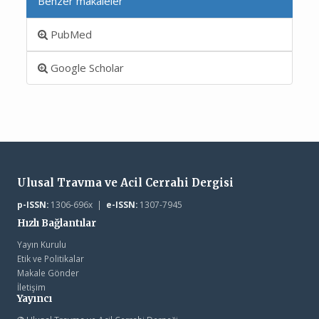
Benzer makaleler
PubMed
Google Scholar
Ulusal Travma ve Acil Cerrahi Dergisi
p-ISSN:
1306-696x |
e-ISSN:
1307-7945
Hızlı Bağlantılar
Yayın Kurulu
Etik ve Politikalar
Makale Gönder
İletişim
Yayıncı