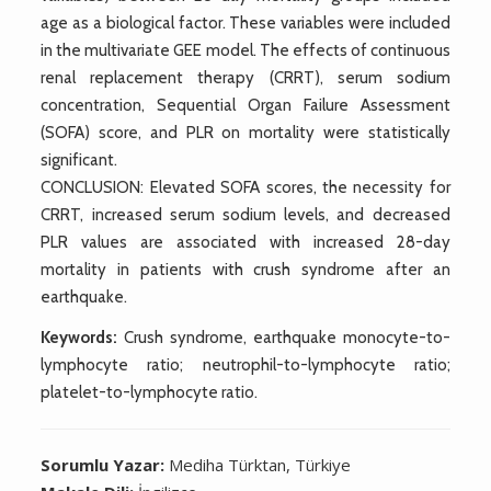
age as a biological factor. These variables were included
in the multivariate GEE model. The effects of continuous
renal replacement therapy (CRRT), serum sodium
concentration, Sequential Organ Failure Assessment
(SOFA) score, and PLR on mortality were statistically
significant.
CONCLUSION: Elevated SOFA scores, the necessity for
CRRT, increased serum sodium levels, and decreased
PLR values are associated with increased 28-day
mortality in patients with crush syndrome after an
earthquake.
Keywords:
Crush syndrome, earthquake monocyte-to-
lymphocyte ratio; neutrophil-to-lymphocyte ratio;
platelet-to-lymphocyte ratio.
Sorumlu Yazar:
Mediha Türktan, Türkiye