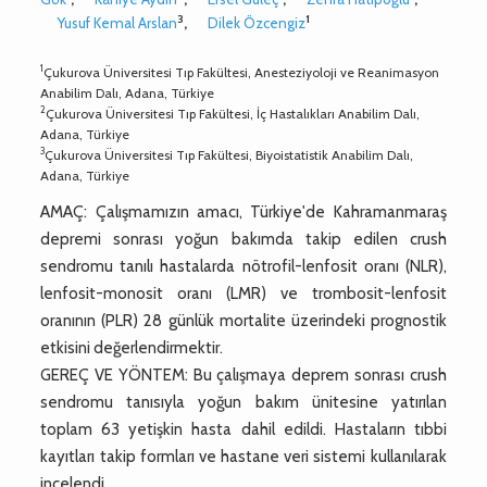
3
1
Yusuf Kemal Arslan
,
Dilek Özcengiz
1
Çukurova Üniversitesi Tıp Fakültesi, Anesteziyoloji ve Reanimasyon
Anabilim Dalı, Adana, Türkiye
2
Çukurova Üniversitesi Tıp Fakültesi, İç Hastalıkları Anabilim Dalı,
Adana, Türkiye
3
Çukurova Üniversitesi Tıp Fakültesi, Biyoistatistik Anabilim Dalı,
Adana, Türkiye
AMAÇ: Çalışmamızın amacı, Türkiye'de Kahramanmaraş
depremi sonrası yoğun bakımda takip edilen crush
sendromu tanılı hastalarda nötrofil-lenfosit oranı (NLR),
lenfosit-monosit oranı (LMR) ve trombosit-lenfosit
oranının (PLR) 28 günlük mortalite üzerindeki prognostik
etkisini değerlendirmektir.
GEREÇ VE YÖNTEM: Bu çalışmaya deprem sonrası crush
sendromu tanısıyla yoğun bakım ünitesine yatırılan
toplam 63 yetişkin hasta dahil edildi. Hastaların tıbbi
kayıtları takip formları ve hastane veri sistemi kullanılarak
incelendi.