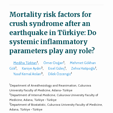
Mortality risk factors for
crush syndrome after an
earthquake in Türkiye: Do
systemic inflammatory
parameters play any role?
1
1
Mediha Türktan
,
Ömer Doğan
,
Mehmet Gökhan
1
2
1
1
Gök
,
Kaniye Aydın
,
Ersel Güleç
,
Zehra Hatipoğlu
,
3
1
Yusuf Kemal Arslan
,
Dilek Özcengiz
1
Department of Anesthesiology and Reanimation, Cukurova
University Faculty of Medicine, Adana-Türkiye
2
Department of Internal Medicine, Cukurova University Faculty of
Medicine, Adana, Türkiye -Türkiye
3
Department of Biostatistic, Cukurova University Faculty of Medicine,
Adana, Türkiye -Türkiye