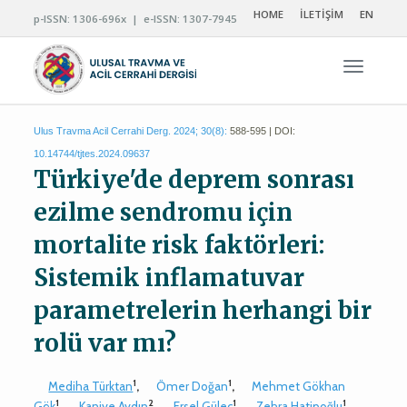
HOME
İLETİŞİM
EN
p-ISSN: 1306-696x | e-ISSN: 1307-7945
Navigas
Ulus Travma Acil Cerrahi Derg. 2024; 30(8):
588-595 | DOI:
10.14744/tjtes.2024.09637
Türkiye'de deprem sonrası
ezilme sendromu için
mortalite risk faktörleri:
Sistemik inflamatuvar
parametrelerin herhangi bir
rolü var mı?
1
1
Mediha Türktan
,
Ömer Doğan
,
Mehmet Gökhan
1
2
1
1
Gök
,
Kaniye Aydın
,
Ersel Güleç
,
Zehra Hatipoğlu
,