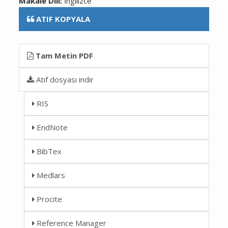
Makale Dili:
İngilizce
ATIF KOPYALA
Tam Metin PDF
Atıf dosyası indir
RIS
EndNote
BibTex
Medlars
Procite
Reference Manager