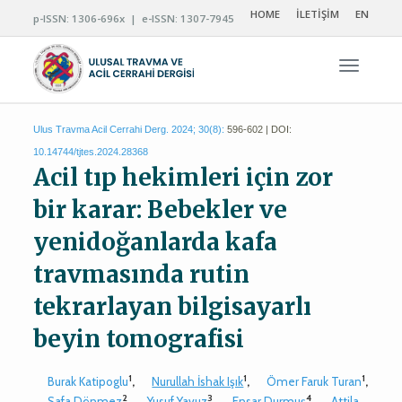
HOME
İLETİŞİM
EN
p-ISSN: 1306-696x | e-ISSN: 1307-7945
Navigas
Ulus Travma Acil Cerrahi Derg. 2024; 30(8):
596-602 | DOI:
10.14744/tjtes.2024.28368
Acil tıp hekimleri için zor
bir karar: Bebekler ve
yenidoğanlarda kafa
travmasında rutin
tekrarlayan bilgisayarlı
beyin tomografisi
1
1
1
Burak Katipoglu
,
Nurullah İshak Işık
,
Ömer Faruk Turan
,
2
3
4
Safa Dönmez
,
Yusuf Yavuz
,
Ensar Durmuş
,
Attila