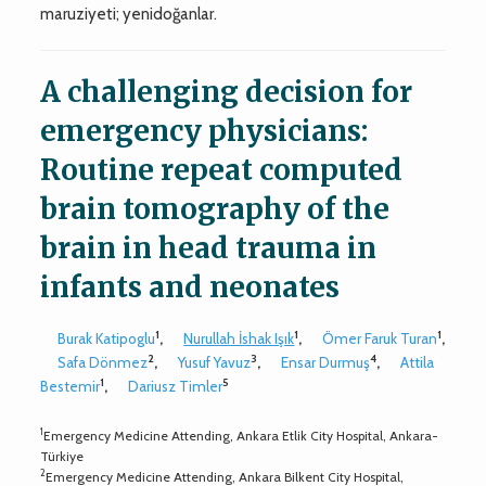
maruziyeti; yenidoğanlar.
A challenging decision for
emergency physicians:
Routine repeat computed
brain tomography of the
brain in head trauma in
infants and neonates
1
1
1
Burak Katipoglu
,
Nurullah İshak Işık
,
Ömer Faruk Turan
,
2
3
4
Safa Dönmez
,
Yusuf Yavuz
,
Ensar Durmuş
,
Attila
1
5
Bestemir
,
Dariusz Timler
1
Emergency Medicine Attending, Ankara Etlik City Hospital, Ankara-
Türkiye
2
Emergency Medicine Attending, Ankara Bilkent City Hospital,