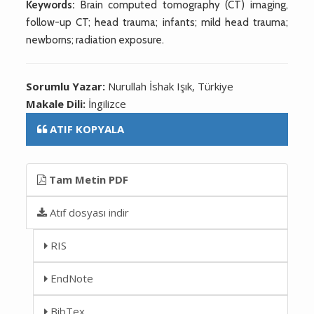
Keywords:
Brain computed tomography (CT) imaging,
follow-up CT; head trauma; infants; mild head trauma;
newborns; radiation exposure.
Sorumlu Yazar:
Nurullah İshak Işık, Türkiye
Makale Dili:
İngilizce
ATIF KOPYALA
Tam Metin PDF
Atıf dosyası indir
RIS
EndNote
BibTex