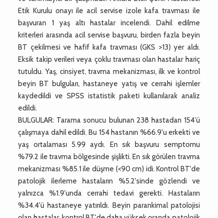
Etik Kurulu onayı ile acil servise izole kafa travması ile
başvuran 1 yaş altı hastalar incelendi. Dahil edilme
kriterleri arasında acil servise başvuru, birden fazla beyin
BT çekilmesi ve hafif kafa travması (GKS >13) yer aldı.
Eksik takip verileri veya çoklu travması olan hastalar hariç
tutuldu. Yaş, cinsiyet, travma mekanizması, ilk ve kontrol
beyin BT bulguları, hastaneye yatış ve cerrahi işlemler
kaydedildi ve SPSS istatistik paketi kullanılarak analiz
edildi.
BULGULAR: Tarama sonucu bulunan 238 hastadan 154'ü
çalışmaya dahil edildi. Bu 154 hastanın %66.9'u erkekti ve
yaş ortalaması 5.99 aydı. En sık başvuru semptomu
%79.2 ile travma bölgesinde şişlikti. En sık görülen travma
mekanizması %85.1 ile düşme (<90 cm) idi. Kontrol BT'de
patolojik ilerleme hastaların %5.2'sinde gözlendi ve
yalnızca %1.9'unda cerrahi tedavi gerekti. Hastaların
%34.4'ü hastaneye yatırıldı. Beyin parankimal patolojisi
olan hastalar, kontrol BT'de daha yüksek oranda patolojik