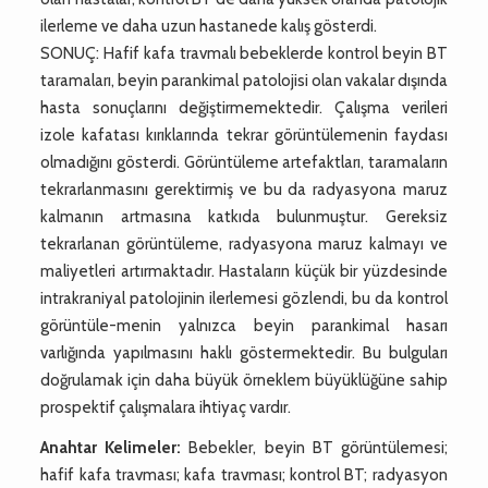
ilerleme ve daha uzun hastanede kalış gösterdi.
SONUÇ: Hafif kafa travmalı bebeklerde kontrol beyin BT
taramaları, beyin parankimal patolojisi olan vakalar dışında
hasta sonuçlarını değiştirmemektedir. Çalışma verileri
izole kafatası kırıklarında tekrar görüntülemenin faydası
olmadığını gösterdi. Görüntüleme artefaktları, taramaların
tekrarlanmasını gerektirmiş ve bu da radyasyona maruz
kalmanın artmasına katkıda bulunmuştur. Gereksiz
tekrarlanan görüntüleme, radyasyona maruz kalmayı ve
maliyetleri artırmaktadır. Hastaların küçük bir yüzdesinde
intrakraniyal patolojinin ilerlemesi gözlendi, bu da kontrol
görüntüle-menin yalnızca beyin parankimal hasarı
varlığında yapılmasını haklı göstermektedir. Bu bulguları
doğrulamak için daha büyük örneklem büyüklüğüne sahip
prospektif çalışmalara ihtiyaç vardır.
Anahtar Kelimeler:
Bebekler, beyin BT görüntülemesi;
hafif kafa travması; kafa travması; kontrol BT; radyasyon