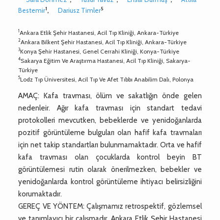
1
5
Bestemir
,
Dariusz Timler
1
Ankara Etlik Şehir Hastanesi, Acil Tıp Kliniği, Ankara-Türkiye
2
Ankara Bilkent Şehir Hastanesi, Acil Tıp Kliniği, Ankara-Türkiye
3
Konya Şehir Hastanesi, Genel Cerrahi Kliniği, Konya-Türkiye
4
Sakarya Eğitim Ve Araştırma Hastanesi, Acil Tıp Kliniği, Sakarya-
Türkiye
5
Lodz Tıp Üniversitesi, Acil Tıp Ve Afet Tıbbı Anabilim Dalı, Polonya
AMAÇ: Kafa travması, ölüm ve sakatlığın önde gelen
nedenleir. Ağır kafa travması için standart tedavi
protokolleri mevcutken, bebeklerde ve yenidoğanlarda
pozitif görüntüleme bulguları olan hafif kafa travmaları
için net takip standartları bulunmamaktadır. Orta ve hafif
kafa travması olan çocuklarda kontrol beyin BT
görüntülemesi rutin olarak önerilmezken, bebekler ve
yenidoğanlarda kontrol görüntüleme ihtiyacı belirsizliğini
korumaktadır.
GEREÇ VE YÖNTEM: Çalışmamız retrospektif, gözlemsel
ve tanımlayıcı bir çalışmadır. Ankara Etlik Şehir Hastanesi