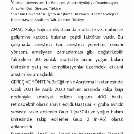
1
Giresun Üniversitesi Tıp Fakültesi, Anesteziyoloji ve Reanimasyon
Anabilim Dalı, Giresun, Türkiye
2
Giresun Üniversitesi Eğitim Araştırma Hastanesi, Anesteziyoloji ve
Reanimasyon Anabilim Dalı, Giresun, Türkiye
AMAÇ: Kalça kırığı ameliyatlarında mortalite ve morbidite
gelişimine katkıda bulunan çeşitli faktörler vardır. Bu
çalışmada anestezi tipi, anestezi yönetimi, cerrahi
yöntem, ameliyatın zamanlaması gibi değiştirilebilir
faktörlerin 30 günlük mortalite oranı, yoğun bakım
ünitesine yatış ve komplikasyonlar üzerindeki etkisini
araştırmayı amaçladık.
GEREÇ VE YÖNTEM: Bir Eğitim ve Araştırma Hastanesinde
Ocak 2021 ile Aralık 2023 tarihleri arasında kalça kırığı
nedeniyle ameliyat edilen toplam 400 hasta
retrospektif olarak analiz edildi. Hastalar iki gruba ayrıldı:
serviste takip edilenler Grup 1 (n=304) ve yoğun bakım
ünitesinde takip edilenler Grup 2 (n=96) olarak
adlandırıldı.