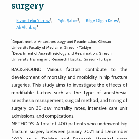
surgery
1
2
1
Elvan Tekir Yılmaz
,
Yiğit Şahin
,
Bilge Olgun Keleş
,
1
Ali Altınbaş
1
Department of Anaesthesiology and Reanimation, Giresun
University Faculty of Medicine, Giresun-Türkiye
2
Department of Anaesthesiology and Reanimation, Giresun
University Training and Research Hospital, Giresun-Türkiye
BACKGROUND: Various factors contribute to the
development of mortality and morbidity in hip fracture
surgeries. This study aims to investigate the effects of
modifiable factors such as the type of anesthesia,
anesthesia management, surgical method, and timing of
surgery on 30-day mortality rates, intensive care unit
admissions, and complications.
METHODS: A total of 400 patients who underwent hip
fracture surgery between January 2021 and December