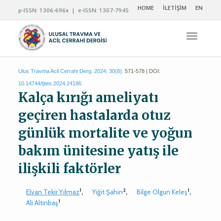
HOME
İLETİŞİM
EN
p-ISSN: 1306-696x | e-ISSN: 1307-7945
Navigas
Ulus Travma Acil Cerrahi Derg. 2024; 30(8):
571-578 | DOI:
10.14744/tjtes.2024.24186
Kalça kırığı ameliyatı
geçiren hastalarda otuz
günlük mortalite ve yoğun
bakım ünitesine yatış ile
ilişkili faktörler
1
2
1
Elvan Tekir Yılmaz
,
Yiğit Şahin
,
Bilge Olgun Keleş
,
1
Ali Altınbaş