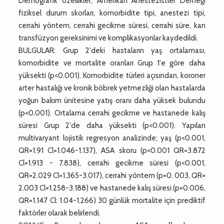
Demografik özellikler, Amerikan Anestezistler Derneği
fiziksel durum skorları, komorbidite tipi, anestezi tipi,
cerrahi yöntem, cerrahi gecikme süresi, cerrahi süre, kan
transfüzyon gereksinimi ve komplikasyonlar kaydedildi.
BULGULAR: Grup 2'deki hastaların yaş ortalaması,
komorbidite ve mortalite oranları Grup 1'e göre daha
yüksekti (p<0.001). Komorbidite türleri açısından, koroner
arter hastalığı ve kronik böbrek yetmezliği olan hastalarda
yoğun bakım ünitesine yatış oranı daha yüksek bulundu
(p<0.001). Ortalama cerrahi gecikme ve hastanede kalış
süresi Grup 2'de daha yüksekti (p<0.001). Yapılan
multivaryant lojistik regresyon analizinde; yaş (p<0.001,
QR=1.91 Cl=1.046-1.137), ASA skoru (p<0.001 QR=3.872
Cl=1.913 - 7.838), cerrahi gecikme süresi (p<0.001,
QR=2.029 Cl=1.365-3.017), cerrahi yöntem (p=0. 003, QR=
2.003 Cl=1.258-3.188) ve hastanede kalış süresi (p=0.006,
QR=1.147 Cl: 1.04-1.266) 30 günlük mortalite için prediktif
faktörler olarak belirlendi.