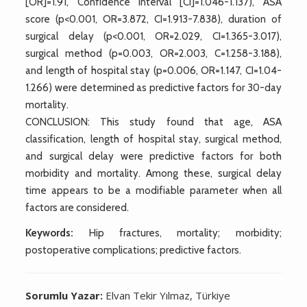
[OR]=1.91, Confidence Interval [CI]=1.046-1.137), ASA
score (p<0.001, OR=3.872, CI=1.913-7.838), duration of
surgical delay (p<0.001, OR=2.029, CI=1.365-3.017),
surgical method (p=0.003, OR=2.003, C=1.258-3.188),
and length of hospital stay (p=0.006, OR=1.147, CI=1.04-
1.266) were determined as predictive factors for 30-day
mortality.
CONCLUSION: This study found that age, ASA
classification, length of hospital stay, surgical method,
and surgical delay were predictive factors for both
morbidity and mortality. Among these, surgical delay
time appears to be a modifiable parameter when all
factors are considered.
Keywords:
Hip fractures, mortality; morbidity;
postoperative complications; predictive factors.
Sorumlu Yazar:
Elvan Tekir Yılmaz, Türkiye