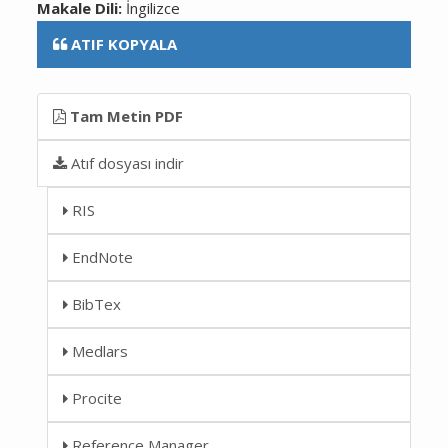
Makale Dili:
İngilizce
ATIF KOPYALA
Tam Metin PDF
Atıf dosyası indir
RIS
EndNote
BibTex
Medlars
Procite
Reference Manager