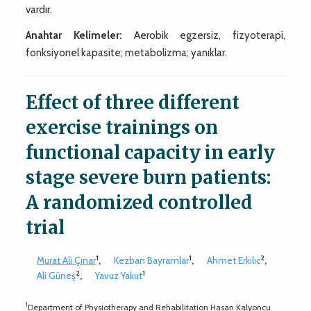
vardır.
Anahtar Kelimeler:
Aerobik egzersiz, fizyoterapi,
fonksiyonel kapasite; metabolizma; yanıklar.
Effect of three different
exercise trainings on
functional capacity in early
stage severe burn patients:
A randomized controlled
trial
1
1
2
Murat Ali Çınar
,
Kezban Bayramlar
,
Ahmet Erkılıc
,
2
1
Ali Güneş
,
Yavuz Yakut
1
Department of Physiotherapy and Rehabilitation Hasan Kalyoncu