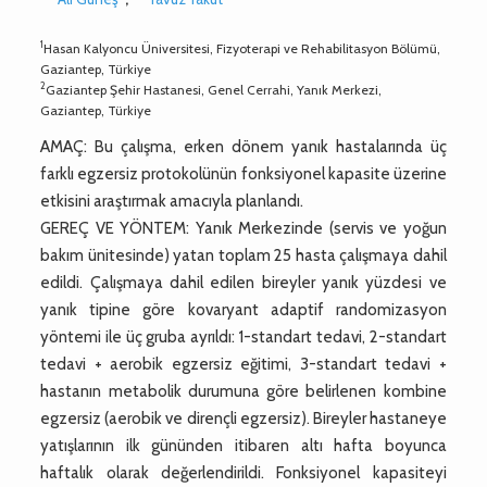
1
Hasan Kalyoncu Üniversitesi, Fizyoterapi ve Rehabilitasyon Bölümü,
Gaziantep, Türkiye
2
Gaziantep Şehir Hastanesi, Genel Cerrahi, Yanık Merkezi,
Gaziantep, Türkiye
AMAÇ: Bu çalışma, erken dönem yanık hastalarında üç
farklı egzersiz protokolünün fonksiyonel kapasite üzerine
etkisini araştırmak amacıyla planlandı.
GEREÇ VE YÖNTEM: Yanık Merkezinde (servis ve yoğun
bakım ünitesinde) yatan toplam 25 hasta çalışmaya dahil
edildi. Çalışmaya dahil edilen bireyler yanık yüzdesi ve
yanık tipine göre kovaryant adaptif randomizasyon
yöntemi ile üç gruba ayrıldı: 1-standart tedavi, 2-standart
tedavi + aerobik egzersiz eğitimi, 3-standart tedavi +
hastanın metabolik durumuna göre belirlenen kombine
egzersiz (aerobik ve dirençli egzersiz). Bireyler hastaneye
yatışlarının ilk gününden itibaren altı hafta boyunca
haftalık olarak değerlendirildi. Fonksiyonel kapasiteyi