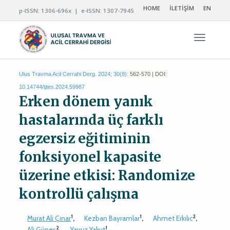
HOME
İLETİŞİM
EN
p-ISSN: 1306-696x | e-ISSN: 1307-7945
Navigas
Ulus Travma Acil Cerrahi Derg. 2024; 30(8):
562-570 | DOI:
10.14744/tjtes.2024.59987
Erken dönem yanık
hastalarında üç farklı
egzersiz eğitiminin
fonksiyonel kapasite
üzerine etkisi: Randomize
kontrollü çalışma
1
1
2
Murat Ali Çınar
,
Kezban Bayramlar
,
Ahmet Erkılıc
,
2
1
Ali Güneş
,
Yavuz Yakut