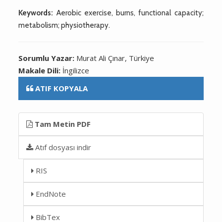
Keywords:
Aerobic exercise, burns, functional capacity;
metabolism; physiotherapy.
Sorumlu Yazar:
Murat Ali Çınar, Türkiye
Makale Dili:
İngilizce
ATIF KOPYALA
Tam Metin PDF
Atıf dosyası indir
RIS
EndNote
BibTex