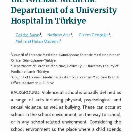
Department of a University
Hospital in Türkiye
1
2
3
Çağdaş Savaş
,
Nazlıcan Aras
,
Gizem Gençoğlu
,
2
Mehmet Hakan Özdemir
1
Council of Forensic Medicine, Gümüşhane Forensic Medicine Branch
Office, Gümüşhane-Türkiye
2
Department of Forensic Medicine, Dokuz Eylul University Faculty of
Medicine, Izmir-Türkiye
3
Council of Forensic Medicine, Kastamonu Forensic Medicine Branch
Office, Kastamonu-Türkiye
BACKGROUND: Violence at school is broadly defined as
a range of acts including physical, psychological, and
sexual violence, as well as bullying. These can occur at
school, in the school environment, on the way to school,
or in any school-related environment. Considering the
school environment as the place where a child spends