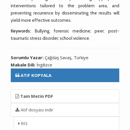
interventions tailored to the problem area, and
preventing recurrence by disseminating the results will
yield more effective outcomes.
Keywords:
Bullying, forensic medicine; peer; post-
traumatic stress disorder; school violence.
Sorumlu Yazar:
Çağdaş Savaş, Türkiye
Makale Dili:
İngilizce
ATIF KOPYALA
Tam Metin PDF
Atıf dosyası indir
RIS