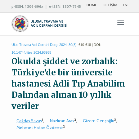
HOME
İLETİŞİM
EN
p-ISSN: 1306-696x | e-ISSN: 1307-7945
Navigas
Ulus Travma Acil Cerrahi Derg. 2024; 30(8):
610-618 | DOI:
10.14744/tjtes.2024.93955
Okulda şiddet ve zorbalık:
Türkiye’de bir üniversite
hastanesi Adli Tıp Anabilim
Dalından alınan 10 yıllık
veriler
1
2
3
Çağdaş Savaş
,
Nazlıcan Aras
,
Gizem Gençoğlu
,
2
Mehmet Hakan Özdemir