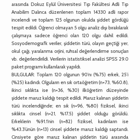
arasında Dokuz Eylül Üniversitesi Tıp Fakültesi Adli Tıp
Anabilim Dalınca düzenlenen toplam 14330 adli rapor
incelendi ve toplam 125 olgunun okulda şiddet gördüğü
tespit edildi. Öğrenci olmayan 5 olgu analiz dışı bırakılarak
çalışmaya sadece öğrenci olan 120 olgu dahil edildi.
Sosyodemografk veriler, şiddetin türü, olayın geçtiği yer,
okul çağı, yaralanma orjini, ruhsal değerlendirme sonuçları
vb. değerlendirildi. Verilerin istatistiksel analizi SPSS 29.0
paket programı kullanılarak yapıldı.
BULGULAR: Toplam 120 olgunun 90’nı (%75) erkek, 25’i
(%25) kadındı. Olguların en sık ortaöğretim (n=73, %60.8),
ikinci sıklıkta ise (n=36, %30) ilköğretim düzeyinde
şiddete maruz kaldığı tespit edildi. Maruz kalınan şiddetin
türü incelendiğinde; en sık (n=96, %80) fiziksel, ikinci
sıklıkta cinsel (n=21, %17.5) şiddet olduğu görüldü.
Erkeklerin %91.1’nin (n=82) fiziksel, kadınların ise
%43.3’ünün (n=13) cinsel şiddete maruz kaldığı saptandı.
Cinsiyete göre maruz kalınan şiddetin türü arasında