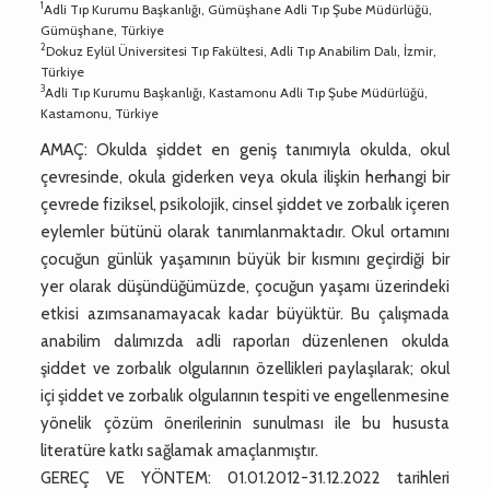
1
Adli Tıp Kurumu Başkanlığı, Gümüşhane Adli Tıp Şube Müdürlüğü,
Gümüşhane, Türkiye
2
Dokuz Eylül Üniversitesi Tıp Fakültesi, Adli Tıp Anabilim Dalı, İzmir,
Türkiye
3
Adli Tıp Kurumu Başkanlığı, Kastamonu Adli Tıp Şube Müdürlüğü,
Kastamonu, Türkiye
AMAÇ: Okulda şiddet en geniş tanımıyla okulda, okul
çevresinde, okula giderken veya okula ilişkin herhangi bir
çevrede fiziksel, psikolojik, cinsel şiddet ve zorbalık içeren
eylemler bütünü olarak tanımlanmaktadır. Okul ortamını
çocuğun günlük yaşamının büyük bir kısmını geçirdiği bir
yer olarak düşündüğümüzde, çocuğun yaşamı üzerindeki
etkisi azımsanamayacak kadar büyüktür. Bu çalışmada
anabilim dalımızda adli raporları düzenlenen okulda
şiddet ve zorbalık olgularının özellikleri paylaşılarak; okul
içi şiddet ve zorbalık olgularının tespiti ve engellenmesine
yönelik çözüm önerilerinin sunulması ile bu hususta
literatüre katkı sağlamak amaçlanmıştır.
GEREÇ VE YÖNTEM: 01.01.2012-31.12.2022 tarihleri