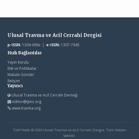
Ulusal Travma ve Acil Cerrahi Dergisi
p-ISSN:
1306-696x |
e-ISSN:
1307-7945
Hızlı Bağlantılar
Yayın Kurulu
Etik ve Politikalar
Makale Gönder
İletişim
Yayıncı
Ulusal Travma ve Acil Cerrahi Derneği
editor@tjtes.org
www.travma.org
Telif Hakkı © 2026 Ulusal Travma ve Acil Cerrahi Dergisi. Tüm Hakları
Saklıdır.