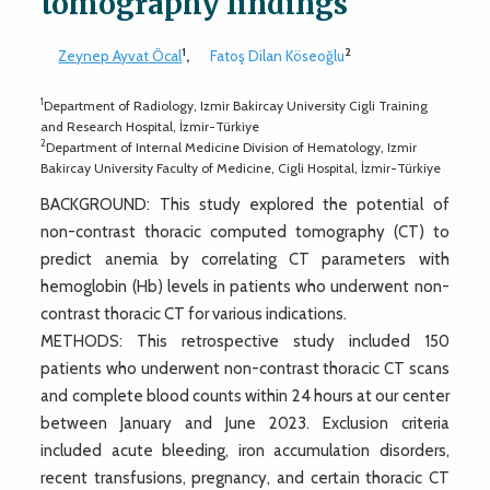
tomography findings
1
2
Zeynep Ayvat Öcal
,
Fatoş Dilan Köseoğlu
1
Department of Radiology, Izmir Bakircay University Cigli Training
and Research Hospital, İzmir-Türkiye
2
Department of Internal Medicine Division of Hematology, Izmir
Bakircay University Faculty of Medicine, Cigli Hospital, İzmir-Türkiye
BACKGROUND: This study explored the potential of
non-contrast thoracic computed tomography (CT) to
predict anemia by correlating CT parameters with
hemoglobin (Hb) levels in patients who underwent non-
contrast thoracic CT for various indications.
METHODS: This retrospective study included 150
patients who underwent non-contrast thoracic CT scans
and complete blood counts within 24 hours at our center
between January and June 2023. Exclusion criteria
included acute bleeding, iron accumulation disorders,
recent transfusions, pregnancy, and certain thoracic CT