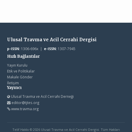
Ulusal Travma ve Acil Cerrahi Dergisi
p-ISSN:
1306-696x |
e-ISSN:
1307-7945
Hızlı Bağlantılar
Yayın Kurulu
Etik ve Politikalar
Makale Gönder
İletişim
Yayıncı
Ulusal Travma ve Acil Cerrahi Derneği
editor@tjtes.org
www.travma.org
Telif Hakkı © 2026 Ulusal Travma ve Acil Cerrahi Dergisi. Tüm Hakları