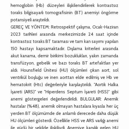
hemoglobin (Hb) düzeyleri ilişkilendirilerek kontrastsız
toraks bilgisayarlı tomografisinin (BT) anemiyi öngörme
potansiyeli araştırıldı.
GEREÇ VE YÖNTEM: Retrospektif çalışma, Ocak-Haziran
2023 tarihleri arasında merkezimizde 24 saat içinde
kontrastsız toraks BT taraması ve tam kan sayımı yapılan
150 hastayı kapsamaktadır. Dışlama kriterleri arasında
akut kanama, demir birikimi bozuklukları, yakın zamanda
transfüzyon, gebelik ve bazı toraks BT artefaktları yer
aldı. Hounsfield Ünitesi (HU) ölçümleri çıkan aort, sol
ventrikül boşluğu ve inen aorttan elde edilmiş ve Hb ve
hematokrit (Htc) değerleriyle karşılaştırıldı. "Aortik Halka
İşareti (ARS)" ve "Hiperdens Septum İşareti (HSS)" gibi
anemi göstergeleri değerlendirildi. BULGULAR: Anemik
hastalar (%48), anemik olmayan hastalara kıyasla her üç
yerden BT ölçümümde de anlamlı derecede daha düşük
HU ölçümleri gösterdi. Özellikle HSS ve ARS varlığı anemi
ile güçlü bir şekilde ilişkiliydi. Anemiye karşılık gelen HU