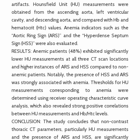
artifacts. Hounsfield Unit (HU) measurements were
obtained from the ascending aorta, left ventricular
cavity, and descending aorta, and compared with Hb and
hematocrit (Htc) values. Anemia indicators such as the
“Aortic Ring Sign (ARS)” and the “Hyperdense Septum
Sign (HSS)” were also evaluated.
RESULTS: Anemic patients (48%) exhibited significantly
lower HU measurements at all three CT scan locations
and higher instances of ARS and HSS compared to non-
anemic patients. Notably, the presence of HSS and ARS
was strongly associated with anemia. Thresholds for HU
measurements corresponding to anemia were
determined using receiver operating characteristic curve
analysis, which also revealed strong positive correlations
between HU measurements and Hb/Htc levels.
CONCLUSION: The study concludes that non-contrast
thoracic CT parameters, particularly HU measurements
and the presence of ARS and HSS, are significantly