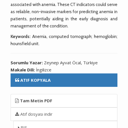
associated with anemia. These CT indicators could serve
as reliable, non-invasive markers for predicting anemia in
patients, potentially aiding in the early diagnosis and
management of the condition.
Keywords:
Anemia, computed tomograph; hemoglobin;
hounsfield unit.
Sorumlu Yazar:
Zeynep Ayvat Öcal, Türkiye
Makale Dili:
İngilizce
ATIF KOPYALA
Tam Metin PDF
Atıf dosyası indir
RIS