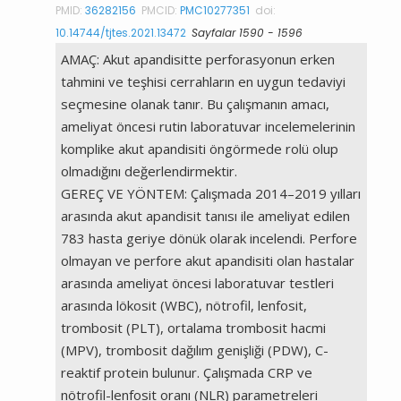
PMID:
36282156
PMCID:
PMC10277351
doi:
10.14744/tjtes.2021.13472
Sayfalar 1590 - 1596
AMAÇ: Akut apandisitte perforasyonun erken
tahmini ve teşhisi cerrahların en uygun tedaviyi
seçmesine olanak tanır. Bu çalışmanın amacı,
ameliyat öncesi rutin laboratuvar incelemelerinin
komplike akut apandisiti öngörmede rolü olup
olmadığını değerlendirmektir.
GEREÇ VE YÖNTEM: Çalışmada 2014–2019 yılları
arasında akut apandisit tanısı ile ameliyat edilen
783 hasta geriye dönük olarak incelendi. Perfore
olmayan ve perfore akut apandisiti olan hastalar
arasında ameliyat öncesi laboratuvar testleri
arasında lökosit (WBC), nötrofil, lenfosit,
trombosit (PLT), ortalama trombosit hacmi
(MPV), trombosit dağılım genişliği (PDW), C-
reaktif protein bulunur. Çalışmada CRP ve
nötrofil-lenfosit oranı (NLR) parametreleri