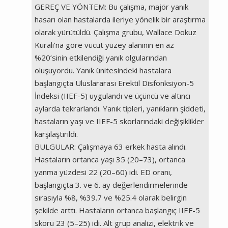
GEREÇ VE YÖNTEM: Bu çalışma, majör yanık
hasarı olan hastalarda ileriye yönelik bir araştırma
olarak yürütüldü. Çalışma grubu, Wallace Dokuz
Kuralı’na göre vücut yüzey alanının en az
%20’sinin etkilendiği yanık olgularından
oluşuyordu. Yanık ünitesindeki hastalara
başlangıçta Uluslararası Erektil Disfonksiyon-5
İndeksi (IIEF-5) uygulandı ve üçüncü ve altıncı
aylarda tekrarlandı. Yanık tipleri, yanıkların şiddeti,
hastaların yaşı ve IIEF-5 skorlarındaki değişiklikler
karşılaştırıldı.
BULGULAR: Çalışmaya 63 erkek hasta alındı.
Hastaların ortanca yaşı 35 (20–73), ortanca
yanma yüzdesi 22 (20–60) idi. ED oranı,
başlangıçta 3. ve 6. ay değerlendirmelerinde
sırasıyla %8, %39.7 ve %25.4 olarak belirgin
şekilde arttı. Hastaların ortanca başlangıç IIEF-5
skoru 23 (5–25) idi. Alt grup analizi, elektrik ve