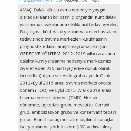
10.14744/tjtes.2021.03262
Sayfalar 1570 - 1582
AMAÇ: Dalak, künt travma nedeniyle yaygın
olarak yaralanan bir batın içi organdır. Künt dalak
yaralanması vakalarında sıklıkla acil tedavi gerekir.
Bu çalışma, künt dalak yaralanması olan hastaların
tedavisinde travma merkezleri kurulmasının
prognostik etkisini araştırmayı amaçlamıştır.
GEREÇ VE YÖNTEM: 2012–2019 yılları arasında
dalakta künt yaralanma nedeniyle merkezimizi
ziyaret eden 235 hastayı geriye dönük olarak
inceledik. Çalışma süresi iki gruba ayrıldı: Ocak
2012–Eylül 2015 arası travma merkezi öncesi
dönem (TÖD) ve Eylül 2015–Aralık 2019 arası
travma merkezi dönemi (TMD). Her bir
dönemde, üç tedavi grubu mevcuttu: Cerrahi
grup, embolizasyon grubu ve konservatif tedavi
grubu. Birincil sonuç mortalite idi; ikincil sonuçlar
ise, yaralanma şiddeti skoru (ISS) ve kısaltılmış