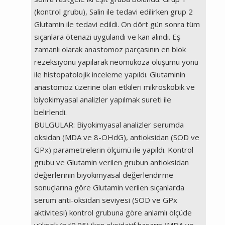
(kontrol grubu), Salin ile tedavi edilirken grup 2
Glutamin ile tedavi edildi. On dört gün sonra tüm
sıçanlara ötenazi uygulandı ve kan alındı. Eş
zamanlı olarak anastomoz parçasının en blok
rezeksiyonu yapılarak neomukoza oluşumu yönü
ile histopatolojik inceleme yapıldı. Glutaminin
anastomoz üzerine olan etkileri mikroskobik ve
biyokimyasal analizler yapılmak sureti ile
belirlendi.
BULGULAR: Biyokimyasal analizler serumda
oksidan (MDA ve 8-OHdG), antioksidan (SOD ve
GPx) parametrelerin ölçümü ile yapıldı. Kontrol
grubu ve Glutamin verilen grubun antioksidan
değerlerinin biyokimyasal değerlendirme
sonuçlarına göre Glutamin verilen sıçanlarda
serum anti-oksidan seviyesi (SOD ve GPx
aktivitesi) kontrol grubuna göre anlamlı ölçüde
yüksek (p<0.05) iken oksidatif hasarın (MDA ve