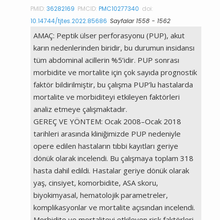
PMID:
36282169
PMCID:
PMC10277340
doi:
10.14744/tjtes.2022.85686
Sayfalar 1558 - 1562
AMAÇ: Peptik ülser perforasyonu (PUP), akut
karın nedenlerinden biridir, bu durumun insidansı
tüm abdominal acillerin %5’idir. PUP sonrası
morbidite ve mortalite için çok sayıda prognostik
faktör bildirilmiştir, bu çalışma PUP’lu hastalarda
mortalite ve morbiditeyi etkileyen faktörleri
analiz etmeye çalışmaktadır.
GEREÇ VE YÖNTEM: Ocak 2008–Ocak 2018
tarihleri arasında kliniğimizde PUP nedeniyle
opere edilen hastaların tıbbi kayıtları geriye
dönük olarak incelendi. Bu çalışmaya toplam 318
hasta dahil edildi. Hastalar geriye dönük olarak
yaş, cinsiyet, komorbidite, ASA skoru,
biyokimyasal, hematolojik parametreler,
komplikasyonlar ve mortalite açısından incelendi.
Morbidite ve mortaliteyi etkileyen risk faktörleri