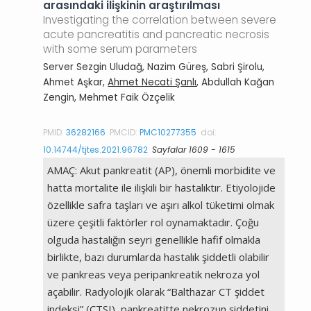
arasındaki ilişkinin araştırılması
Investigating the correlation between severe
acute pancreatitis and pancreatic necrosis
with some serum parameters
Server Sezgin Uludağ, Nazim Güreş, Sabri Şirolu,
Ahmet Aşkar,
Ahmet Necati Şanlı
, Abdullah Kağan
Zengin, Mehmet Faik Özçelik
PMID:
36282166
PMCID:
PMC10277355
doi:
10.14744/tjtes.2021.96782
Sayfalar 1609 - 1615
AMAÇ: Akut pankreatit (AP), önemli morbidite ve
hatta mortalite ile ilişkili bir hastalıktır. Etiyolojide
özellikle safra taşları ve aşırı alkol tüketimi olmak
üzere çeşitli faktörler rol oynamaktadır. Çoğu
olguda hastalığın seyri genellikle hafif olmakla
birlikte, bazı durumlarda hastalık şiddetli olabilir
ve pankreas veya peripankreatik nekroza yol
açabilir. Radyolojik olarak “Balthazar CT şiddet
indeksi” (CTSI), pankreatitte nekrozun şiddetini