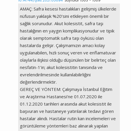
10.14744/tjtes.2021.05694
Sayfalar 1583 - 1589
AMAÇ: Safra kesesi hastalıkları gelişmiş ülkelerde
nüfusun yaklaşık %20’sini etkileyen önemli bir
sağlık sorunudur. Akut kolesistit, safra taşı
hastalığının en yaygın komplikasyonudur ve tipik
olarak semptomatik safra taşı öyküsü olan
hastalarda gelişir. Çalışmamızın amacı kolay
uygulanabilen, hızlı sonuç veren ve enflamatuvar
olaylarla ilişkisi olduğu düşünülen bir belirteç olan
nesfatin-1’in; akut kolesistitin tanısında ve
evrelendirilmesinde kullanılabilirliğini
değerlendirmektir.
GEREÇ VE YÖNTEM: Çalışmaya İstanbul Eğitim
ve Araştırma Hastanesi’ne 01.07.2020 ile
01.12.2020 tarihleri arasında akut kolesistit ile
başvuran ve hastaneye yatırılarak tedavi gören
hastalar alındı. Hastalar rutin kan incelemeleri ve
görüntüleme yöntemleri baz alınarak yapılan