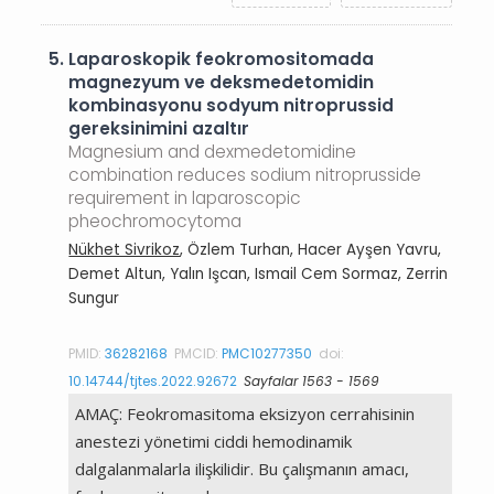
5.
Laparoskopik feokromositomada
magnezyum ve deksmedetomidin
kombinasyonu sodyum nitroprussid
gereksinimini azaltır
Magnesium and dexmedetomidine
combination reduces sodium nitroprusside
requirement in laparoscopic
pheochromocytoma
Nükhet Sivrikoz
, Özlem Turhan, Hacer Ayşen Yavru,
Demet Altun, Yalın Işcan, Ismail Cem Sormaz, Zerrin
Sungur
PMID:
36282168
PMCID:
PMC10277350
doi:
10.14744/tjtes.2022.92672
Sayfalar 1563 - 1569
AMAÇ: Feokromasitoma eksizyon cerrahisinin
anestezi yönetimi ciddi hemodinamik
dalgalanmalarla ilişkilidir. Bu çalışmanın amacı,