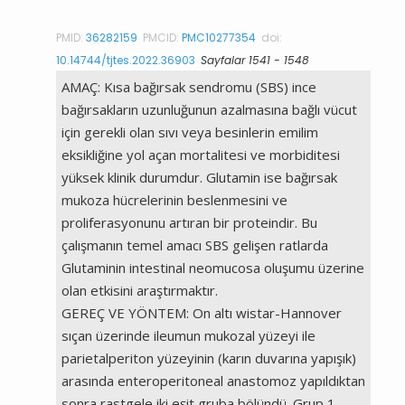
PMID:
36282159
PMCID:
PMC10277354
doi:
10.14744/tjtes.2022.36903
Sayfalar 1541 - 1548
AMAÇ: Kısa bağırsak sendromu (SBS) ince
bağırsakların uzunluğunun azalmasına bağlı vücut
için gerekli olan sıvı veya besinlerin emilim
eksikliğine yol açan mortalitesi ve morbiditesi
yüksek klinik durumdur. Glutamin ise bağırsak
mukoza hücrelerinin beslenmesini ve
proliferasyonunu artıran bir proteindir. Bu
çalışmanın temel amacı SBS gelişen ratlarda
Glutaminin intestinal neomucosa oluşumu üzerine
olan etkisini araştırmaktır.
GEREÇ VE YÖNTEM: On altı wistar-Hannover
sıçan üzerinde ileumun mukozal yüzeyi ile
parietalperiton yüzeyinin (karın duvarına yapışık)
arasında enteroperitoneal anastomoz yapıldıktan
sonra rastgele iki eşit gruba bölündü. Grup 1