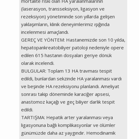
mortalite riski olan HA yaralanmalarının
(laserasyon, transseksiyon, ligasyon ve
rezeksiyon) yönetiminde son yıllarda gelişen
yaklaşımların, klinik deneyimlerimiz ışığında
incelenmesi amaçlandı.
GEREÇ VE YÖNTEM: Hastanemizde son 10 yılda,
hepatopankreatobiliyer patoloji nedeniyle opere
edilen 615 hastanın dosyaları geriye dönük
olarak incelendi.
BULGULAR: Toplam 13 HA travması tespit
edildi, bunlardan sekzinde HA yaralanması vardı
ve beşinde HA rezeksiyonu planlandı. Ameliyat
sonrası takip döneminde karaciğer apsesi,
anastomoz kaçağı ve geç biliyer darlık tespit
edildi.
TARTIŞMA: Hepatik arter yaralanması veya
ligasyonuna bağlı komplikasyonlar ve ölümler
günümüzde daha az yaygındır. Hemodinamik