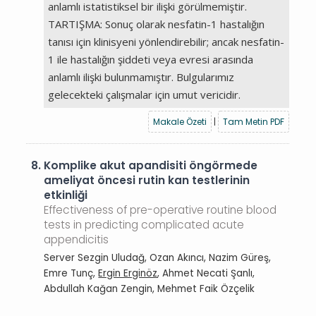
anlamlı istatistiksel bir ilişki görülmemiştir.
TARTIŞMA: Sonuç olarak nesfatin-1 hastalığın
tanısı için klinisyeni yönlendirebilir; ancak nesfatin-
1 ile hastalığın şiddeti veya evresi arasında
anlamlı ilişki bulunmamıştır. Bulgularımız
gelecekteki çalışmalar için umut vericidir.
Makale Özeti
|
Tam Metin PDF
8.
Komplike akut apandisiti öngörmede
ameliyat öncesi rutin kan testlerinin
etkinliği
Effectiveness of pre-operative routine blood
tests in predicting complicated acute
appendicitis
Server Sezgin Uludağ, Ozan Akıncı, Nazim Güreş,
Emre Tunç,
Ergin Erginöz
, Ahmet Necati Şanlı,
Abdullah Kağan Zengin, Mehmet Faik Özçelik