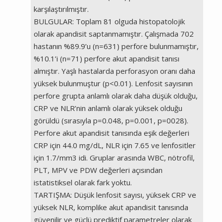
karşılaştırılmıştır.
BULGULAR: Toplam 81 olguda histopatolojik
olarak apandisit saptanmamıştır. Çalışmada 702
hastanın %89.9’u (n=631) perfore bulunmamıştır,
%10.1’i (n=71) perfore akut apandisit tanısı
almıştır. Yaşlı hastalarda perforasyon oranı daha
yüksek bulunmuştur (p<0.01). Lenfosit sayısının
perfore grupta anlamlı olarak daha düşük olduğu,
CRP ve NLR’nin anlamlı olarak yüksek olduğu
görüldü (sırasıyla p=0.048, p=0.001, p=0028).
Perfore akut apandisit tanısında eşik değerleri
CRP için 44.0 mg/dL, NLR için 7.65 ve lenfositler
için 1.7/mm3 idi. Gruplar arasında WBC, nötrofil,
PLT, MPV ve PDW değerleri açısından
istatistiksel olarak fark yoktu.
TARTIŞMA: Düşük lenfosit sayısı, yüksek CRP ve
yüksek NLR, komplike akut apandisit tanısında
güvenilir ve güçlü prediktif parametreler olarak