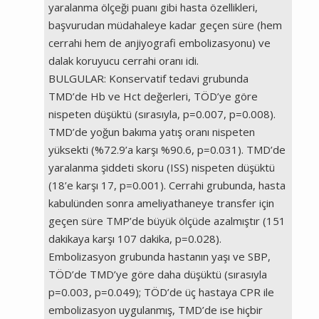
yaralanma ölçeği puanı gibi hasta özellikleri,
başvurudan müdahaleye kadar geçen süre (hem
cerrahi hem de anjiyografi embolizasyonu) ve
dalak koruyucu cerrahi oranı idi.
BULGULAR: Konservatif tedavi grubunda
TMD’de Hb ve Hct değerleri, TÖD’ye göre
nispeten düşüktü (sırasıyla, p=0.007, p=0.008).
TMD’de yoğun bakıma yatış oranı nispeten
yüksekti (%72.9’a karşı %90.6, p=0.031). TMD’de
yaralanma şiddeti skoru (ISS) nispeten düşüktü
(18’e karşı 17, p=0.001). Cerrahi grubunda, hasta
kabulünden sonra ameliyathaneye transfer için
geçen süre TMP’de büyük ölçüde azalmıştır (151
dakikaya karşı 107 dakika, p=0.028).
Embolizasyon grubunda hastanın yaşı ve SBP,
TÖD’de TMD’ye göre daha düşüktü (sırasıyla
p=0.003, p=0.049); TÖD’de üç hastaya CPR ile
embolizasyon uygulanmış, TMD’de ise hiçbir