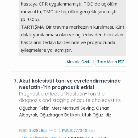
hastaya CPR uygulanmamıştı. TÖD’de üç ölüm
mevcuttu; TMD’de hiç ölüm gerçekleşmemişti
(p=0.05).
TARTIŞMA: Bir travma merkezinin kurulması, künt
dalak yaralanması olan ve üç tedaviden birini alan
hastaların tedavi kalitesinde ve prognozunda
iyileşmelere yol açmıştır.
Makale Özeti
|
Tam Metin PDF
7.
Akut kolesistit tanı ve evrelendirmesinde
Nesfatin-1’in prognostik etkisi
Prognostic effect of Nesfatin-1 on the
diagnosis and staging of acute cholecystitis
Oğuzhan Tekin
, Mert Mahsuni Sevinç, Özhan
Albayrak, Oğuzkağan Batıkan, Ufuk Oğuz İdiz
PMID:
36282155
PMCID:
PMC10277346
doi: