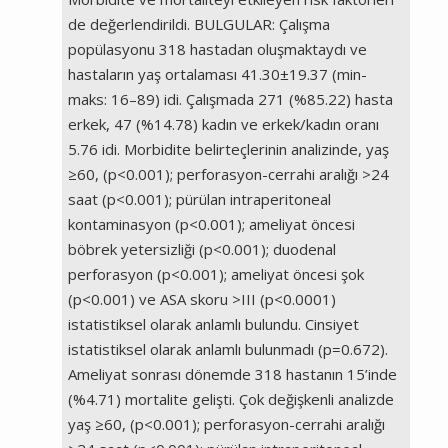
de değerlendirildi. BULGULAR: Çalışma
popülasyonu 318 hastadan oluşmaktaydı ve
hastaların yaş ortalaması 41.30±19.37 (min-
maks: 16–89) idi. Çalışmada 271 (%85.22) hasta
erkek, 47 (%14.78) kadın ve erkek/kadın oranı
5.76 idi. Morbidite belirteçlerinin analizinde, yaş
≥60, (p<0.001); perforasyon-cerrahi aralığı >24
saat (p<0.001); pürülan intraperitoneal
kontaminasyon (p<0.001); ameliyat öncesi
böbrek yetersizliği (p<0.001); duodenal
perforasyon (p<0.001); ameliyat öncesi şok
(p<0.001) ve ASA skoru >III (p<0.0001)
istatistiksel olarak anlamlı bulundu. Cinsiyet
istatistiksel olarak anlamlı bulunmadı (p=0.672).
Ameliyat sonrası dönemde 318 hastanın 15’inde
(%4.71) mortalite gelişti. Çok değişkenli analizde
yaş ≥60, (p<0.001); perforasyon-cerrahi aralığı