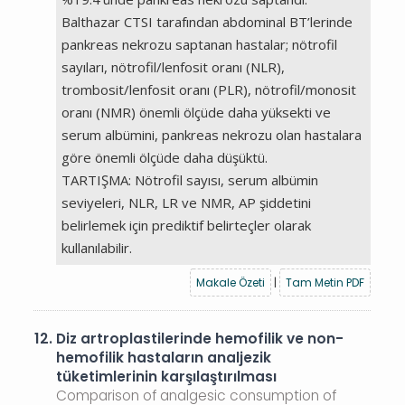
Balthazar CTSI tarafından abdominal BT’lerinde
pankreas nekrozu saptanan hastalar; nötrofil
sayıları, nötrofil/lenfosit oranı (NLR),
trombosit/lenfosit oranı (PLR), nötrofil/monosit
oranı (NMR) önemli ölçüde daha yüksekti ve
serum albümini, pankreas nekrozu olan hastalara
göre önemli ölçüde daha düşüktü.
TARTIŞMA: Nötrofil sayısı, serum albümin
seviyeleri, NLR, LR ve NMR, AP şiddetini
belirlemek için prediktif belirteçler olarak
kullanılabilir.
Makale Özeti
|
Tam Metin PDF
12.
Diz artroplastilerinde hemofilik ve non-
hemofilik hastaların analjezik
tüketimlerinin karşılaştırılması
Comparison of analgesic consumption of