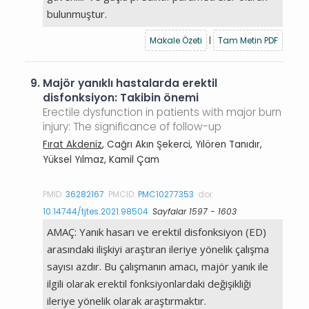
bulunmuştur.
Makale Özeti
|
Tam Metin PDF
9.
Majör yanıklı hastalarda erektil
disfonksiyon: Takibin önemi
Erectile dysfunction in patients with major burn
injury: The significance of follow-up
Fırat Akdeniz
, Cağrı Akın Şekerci, Yılören Tanıdır,
Yüksel Yılmaz, Kamil Çam
PMID:
36282167
PMCID:
PMC10277353
doi:
10.14744/tjtes.2021.98504
Sayfalar 1597 - 1603
AMAÇ: Yanık hasarı ve erektil disfonksiyon (ED)
arasındaki ilişkiyi araştıran ileriye yönelik çalışma
sayısı azdır. Bu çalışmanın amacı, majör yanık ile
ilgili olarak erektil fonksiyonlardaki değişikliği
ileriye yönelik olarak araştırmaktır.