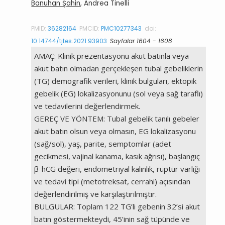
Banuhan Şahin
, Andrea Tinelli
PMID:
36282164
PMCID:
PMC10277343
doi:
10.14744/tjtes.2021.93903
Sayfalar 1604 - 1608
AMAÇ: Klinik prezentasyonu akut batınla veya
akut batın olmadan gerçekleşen tubal gebeliklerin
(TG) demografik verileri, klinik bulguları, ektopik
gebelik (EG) lokalizasyonunu (sol veya sağ taraflı)
ve tedavilerini değerlendirmek.
GEREÇ VE YÖNTEM: Tubal gebelik tanılı gebeler
akut batın olsun veya olmasın, EG lokalizasyonu
(sağ/sol), yaş, parite, semptomlar (adet
gecikmesi, vajinal kanama, kasık ağrısı), başlangıç
β-hCG değeri, endometriyal kalınlık, rüptür varlığı
ve tedavi tipi (metotreksat, cerrahi) açısından
değerlendirilmiş ve karşılaştırılmıştır.
BULGULAR: Toplam 122 TG’li gebenin 32’si akut
batın göstermekteydi, 45’inin sağ tüpünde ve