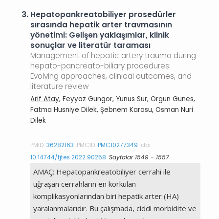
3.
Hepatopankreatobiliyer prosedürler
sırasında hepatik arter travmasının
yönetimi: Gelişen yaklaşımlar, klinik
sonuçlar ve literatür taraması
Management of hepatic artery trauma during
hepato-pancreato-biliary procedures:
Evolving approaches, clinical outcomes, and
literature review
Arif Atay
, Feyyaz Gungor, Yunus Sur, Orgun Gunes,
Fatma Husniye Dilek, Şebnem Karasu, Osman Nuri
Dilek
PMID:
36282163
PMCID:
PMC10277349
doi:
10.14744/tjtes.2022.90258
Sayfalar 1549 - 1557
AMAÇ: Hepatopankreatobiliyer cerrahi ile
uğraşan cerrahların en korkulan
komplikasyonlarından biri hepatik arter (HA)
yaralanmalarıdır. Bu çalışmada, ciddi morbidite ve