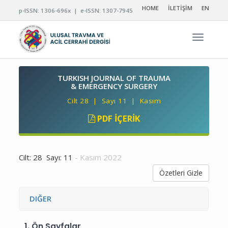
HOME
İLETİŞİM
EN
p-ISSN: 1306-696x | e-ISSN: 1307-7945
Navigas
TURKISH JOURNAL OF TRAUMA
& EMERGENCY SURGERY
Cilt 28 | Sayı 11 | Kasım
PDF İÇERIK
Cilt: 28 Sayı: 11
- Kasım 2022
Özetleri Gizle
DIĞER
1.
Ön Sayfalar