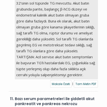
32’sinin sol tüpünde TG mevcuttu. Akut batın
grubunda parite, başlangıç β-hCG düzeyi ve
endometrial kalınlık akut batın olmayan gruba
göre daha fazlaydı. Buna ek olarak, akut batın
olmayan gruba göre kanama şikayetlerinin sıklığı,
sağ taraflı TG olma, rüptür durumu ve ameliyat
gerekliliği daha yüksekti. Sol taraflı TG olanlarda
geçirilmiş EG ve metotreksat tedavi sıklığı, sağ
taraflı TG olanlara göre daha yüksekti.
TARTIŞMA: Acil servise akut batın semptomları
ile başvuran TG’li hastalardaki EG, çoğunlukla sağ
tüpte yerleşmiş olup daha fazla sıklıkta açık
cerrahi yoluyla salpenjektomiyi gerektirir.
Makale Özeti
|
Tam Metin PDF
11.
Bazı serum parametreleri ile şiddetli akut
pankreatit ve pankreas nekrozu