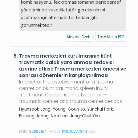
kombinasyonu, feokromasitomanın perioperatif
yönetiminde vazodilatatör gereksinimini
azaltmak için alternatif bir tedavi gibi
görünmektedir.
Makale Özeti
|
Tam Metin PDF
6.
Travma merkezleri kurulmasının künt
travmatik dalak yaralanması tedavisi
üzerine etkisi: Travma merkezleri öncesi ve
sonrası dönemlerin karşılaştırılması
Impact of the establishment of a trauma
center on blunt traumatic spleen injury
treatment: Comparison between pre-
traumatic center and trauma center periods
Hyunseok Jang,
Young-Goun Jo
, Yunchul Park,
Euisung Jeong, Naa Lee, Jung-Chul Kim
PMID:
36282154
PMCID:
PMC10277344
doi: