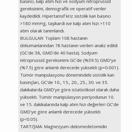
basıncı, kalp atım hızı ve sodyum nitroprussid
gereksinimi, demografik ve operatif veriler
kaydedildi. Hipertansif kriz sistolik kan basıncı
>180 mmHg, taşikardi ise kalp atım hızı >110
atım olarak tanımlandı.
BULGULAR: Toplam 108 hastanın
dökümanlarından 78 hastanın verileri analiz edildi
(GC’de 38, GMD’de 40 hasta). Sodyum
nitroprussid gereksinimi GC’de (%39.5) GMD’ye
(%7.5) göre anlamlı derecede yüksekti (p=0.001).
Tümör manipülasyonu dönemindeki sistolik kan
basınçları, GC’de 10., 15., 20., 25., 30. ve 35.
dakikalarda GMD’ye göre istatistiksel olarak daha
yüksekti. Tümör manipülasyon periyodunun 10.
ve 15. dakikalarında kalp atım hızı değerleri GC’de
GMD’ye göre anlamlı derecede yüksekti
(p<0.05).
TARTIŞMA: Magnezyum-deksmedetomidin