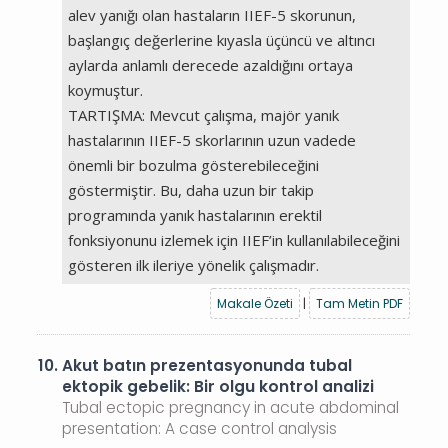
alev yanığı olan hastaların IIEF-5 skorunun,
başlangıç değerlerine kıyasla üçüncü ve altıncı
aylarda anlamlı derecede azaldığını ortaya
koymuştur.
TARTIŞMA: Mevcut çalışma, majör yanık
hastalarının IIEF-5 skorlarının uzun vadede
önemli bir bozulma gösterebileceğini
göstermiştir. Bu, daha uzun bir takip
programında yanık hastalarının erektil
fonksiyonunu izlemek için IIEF’in kullanılabileceğini
gösteren ilk ileriye yönelik çalışmadır.
Makale Özeti
|
Tam Metin PDF
10.
Akut batın prezentasyonunda tubal
ektopik gebelik: Bir olgu kontrol analizi
Tubal ectopic pregnancy in acute abdominal
presentation: A case control analysis