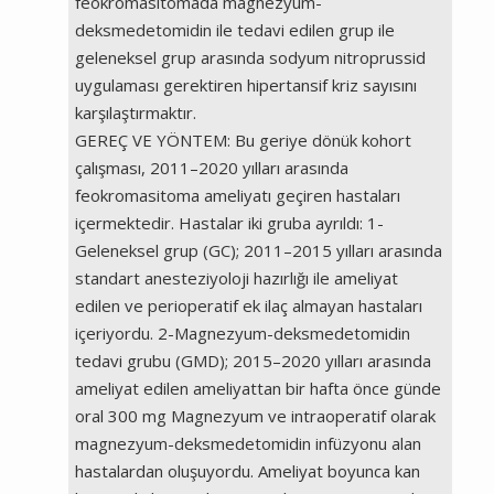
feokromasitomada magnezyum-
deksmedetomidin ile tedavi edilen grup ile
geleneksel grup arasında sodyum nitroprussid
uygulaması gerektiren hipertansif kriz sayısını
karşılaştırmaktır.
GEREÇ VE YÖNTEM: Bu geriye dönük kohort
çalışması, 2011–2020 yılları arasında
feokromasitoma ameliyatı geçiren hastaları
içermektedir. Hastalar iki gruba ayrıldı: 1-
Geleneksel grup (GC); 2011–2015 yılları arasında
standart anesteziyoloji hazırlığı ile ameliyat
edilen ve perioperatif ek ilaç almayan hastaları
içeriyordu. 2-Magnezyum-deksmedetomidin
tedavi grubu (GMD); 2015–2020 yılları arasında
ameliyat edilen ameliyattan bir hafta önce günde
oral 300 mg Magnezyum ve intraoperatif olarak
magnezyum-deksmedetomidin infüzyonu alan
hastalardan oluşuyordu. Ameliyat boyunca kan