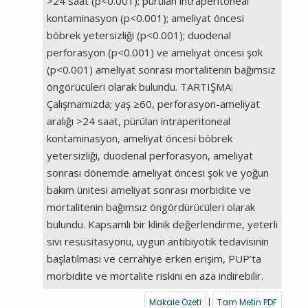
>24 saat (p<0.001); pürülan intraperitoneal
kontaminasyon (p<0.001); ameliyat öncesi
böbrek yetersizliği (p<0.001); duodenal
perforasyon (p<0.001) ve ameliyat öncesi şok
(p<0.001) ameliyat sonrası mortalitenin bağımsız
öngörücüleri olarak bulundu. TARTIŞMA:
Çalışmamızda; yaş ≥60, perforasyon-ameliyat
aralığı >24 saat, pürülan intraperitoneal
kontaminasyon, ameliyat öncesi böbrek
yetersizliği, duodenal perforasyon, ameliyat
sonrası dönemde ameliyat öncesi şok ve yoğun
bakım ünitesi ameliyat sonrası morbidite ve
mortalitenin bağımsız öngördürücüleri olarak
bulundu. Kapsamlı bir klinik değerlendirme, yeterli
sıvı resüsitasyonu, uygun antibiyotik tedavisinin
başlatılması ve cerrahiye erken erişim, PUP’ta
morbidite ve mortalite riskini en aza indirebilir.
Makale Özeti
|
Tam Metin PDF