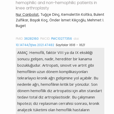
hemophilic and non-hemophilic patients in
knee arthroplasty
Nur Canbolat
, Tuğçe Dinç, Kemalettin Koltka, Bulent
Zulfikar, Başak Koç, Önder İsmet Kılıçoğlu, Mehmet I.
Buget
PMID:
36282160
PMCID:
PMC10277356
doi:
10.14744/tjtes.2021.47482
Sayfalar 1616 - 1621
AMAÇ: Hemofili, faktör VIII ya da IX eksikliği
sonucu gelişen, nadir, herediter bir kanama
bozukluğudur. Artropati, sinovit ve artrit gibi
hemofilinin uzun dönem komplikasyonları
tekrarlayıcı kronik ağrı gelişimine yol açabilir. Bu
nedenle ağrı, hemofilinin kritik bir yönüdür. Son
dönem hemofilik diz artropatisi için altın standart
tedavi total diz artroplastisidir. Bu çalışmanın
hipotezi; diz replasman cerrahisi sonrası, kronik
analjezik tüketimi olan hemofilik hastaların