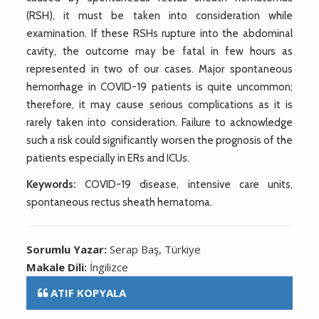
(RSH), it must be taken into consideration while
examination. If these RSHs rupture into the abdominal
cavity, the outcome may be fatal in few hours as
represented in two of our cases. Major spontaneous
hemorrhage in COVID-19 patients is quite uncommon;
therefore, it may cause serious complications as it is
rarely taken into consideration. Failure to acknowledge
such a risk could significantly worsen the prognosis of the
patients especially in ERs and ICUs.
Keywords:
COVID-19 disease, intensive care units,
spontaneous rectus sheath hematoma.
Sorumlu Yazar:
Serap Baş, Türkiye
Makale Dili:
İngilizce
ATIF KOPYALA