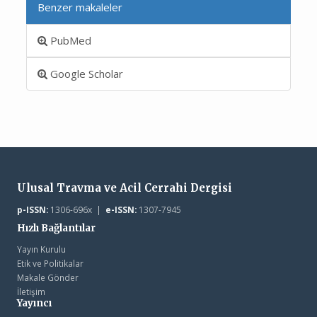
Benzer makaleler
PubMed
Google Scholar
Ulusal Travma ve Acil Cerrahi Dergisi
p-ISSN:
1306-696x |
e-ISSN:
1307-7945
Hızlı Bağlantılar
Yayın Kurulu
Etik ve Politikalar
Makale Gönder
İletişim
Yayıncı