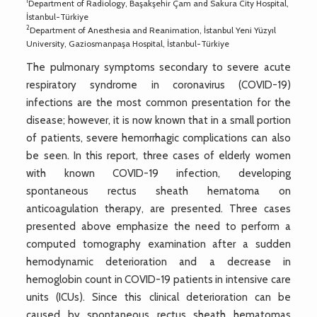
1
Department of Radiology, Başakşehir Çam and Sakura City Hospital,
İstanbul-Türkiye
2
Department of Anesthesia and Reanimation, İstanbul Yeni Yüzyıl
University, Gaziosmanpaşa Hospital, İstanbul-Türkiye
The pulmonary symptoms secondary to severe acute
respiratory syndrome in coronavirus (COVID-19)
infections are the most common presentation for the
disease; however, it is now known that in a small portion
of patients, severe hemorrhagic complications can also
be seen. In this report, three cases of elderly women
with known COVID-19 infection, developing
spontaneous rectus sheath hematoma on
anticoagulation therapy, are presented. Three cases
presented above emphasize the need to perform a
computed tomography examination after a sudden
hemodynamic deterioration and a decrease in
hemoglobin count in COVID-19 patients in intensive care
units (ICUs). Since this clinical deterioration can be
caused by spontaneous rectus sheath hematomas