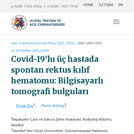
HOME
İLETİŞİM
EN
p-ISSN: 1306-696x | e-ISSN: 1307-7945
Navigas
Ulus Travma Acil Cerrahi Derg. 2022; 28(11):
1655-1658 | DOI:
10.14744/tjtes.2021.02065
Covid-19’lu üç hastada
spontan rektus kılıf
hematomu: Bilgisayarlı
tomografi bulguları
1
2
Serap Baş
,
Metin Bektaş
1
Başakşehir Çam ve Sakura Şehir Hastanesi, Radyoloji Bölümü,
İstanbul
2
İstanbul Yeni Yüzyıl Üniversitesi, Gaziosmanpaşa Hastanesi,