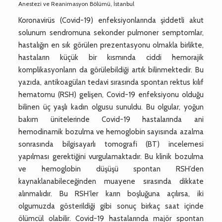
Anestezi ve Reanimasyon Bölümü, İstanbul
Koronavirüs (Covid-19) enfeksiyonlarında şiddetli akut
solunum sendromuna sekonder pulmoner semptomlar,
hastalığın en sık görülen prezentasyonu olmakla birlikte,
hastaların küçük bir kısmında ciddi hemorajik
komplikasyonların da görülebildiği artık bilinmektedir. Bu
yazıda, antikoagülan tedavi sırasında spontan rektus kılıf
hematomu (RSH) gelişen, Covid-19 enfeksiyonu olduğu
bilinen üç yaşlı kadın olgusu sunuldu. Bu olgular, yoğun
bakım ünitelerinde Covid-19 hastalarında ani
hemodinamik bozulma ve hemoglobin sayısında azalma
sonrasında bilgisayarlı tomografi (BT) incelemesi
yapılması gerektiğini vurgulamaktadır. Bu klinik bozulma
ve hemoglobin düşüşü spontan RSH’den
kaynaklanabileceğinden muayene sırasında dikkate
alınmalıdır. Bu RSH’ler karın boşluğuna açılırsa, iki
olgumuzda gösterildiği gibi sonuç birkaç saat içinde
ölümcül olabilir. Covid-19 hastalarında majör spontan