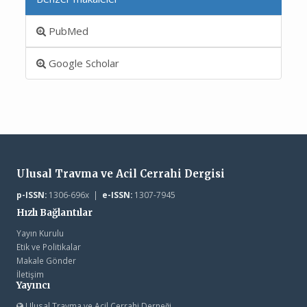
PubMed
Google Scholar
Ulusal Travma ve Acil Cerrahi Dergisi
p-ISSN:
1306-696x |
e-ISSN:
1307-7945
Hızlı Bağlantılar
Yayın Kurulu
Etik ve Politikalar
Makale Gönder
İletişim
Yayıncı
Ulusal Travma ve Acil Cerrahi Derneği