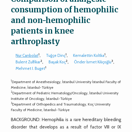
consumption of hemophilic
and non-hemophilic
patients in knee
arthroplasty
1
1
1
Nur Canbolat
,
Tuğçe Dinç
,
Kemalettin Koltka
,
2
2
3
Bulent Zulfikar
,
Başak Koç
,
Önder İsmet Kılıçoğlu
,
1
Mehmet I. Buget
1
Department of Anesthesiology, İstanbul University İstanbul Faculty of
Medicine, İstanbul-Türkiye
2
Department of Pediatric Hematology/Oncology, İstanbul University
Institute of Oncology, İstanbul-Türkiye
3
Department of Orthopedics and Traumatology, Koç University
Faculty of Medicine, İstanbul-Türkiye
BACKGROUND: Hemophilia is a rare hereditary bleeding
disorder that develops as a result of factor VIII or IX