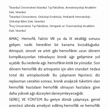
1
İstanbul Üniversitesi İstanbul Tıp Fakültesi, Anesteziyoloji Anabilim
Dalı, İstanbul
2
İstanbul Üniversitesi, Onkoloji Enstitüsü, Pediatrik Hematoloji-
Onkoloji Bilim Dalı, İstanbul
3
Koç Üniversitesi Tıp Fakültesi, Ortopedi ve Travmatoloji Anabilim
Dalı, İstanbul
AMAÇ: Hemofili, faktör VIII ya da IX eksikliği sonucu
gelişen, nadir, herediter bir kanama bozukluğudur.
Artropati, sinovit ve artrit gibi hemofilinin uzun dönem
komplikasyonları tekrarlayıcı kronik ağrı gelişimine yol
açabilir. Bu nedenle ağrı, hemofilinin kritik bir yönüdür. Son
dönem hemofilik diz artropatisi için altın standart tedavi
total diz artroplastisidir. Bu çalışmanın hipotezi; diz
replasman cerrahisi sonrası, kronik analjezik tüketimi olan
hemofilik hastaların hemofilik olmayan hastalara göre
daha yüksek ağrı düzeyleri deneyimleyeceğidir.
GEREÇ VE YÖNTEM: Bu geriye dönük çalışmaya, genel
anestezi altında ameliyat edilmiş hemofilik ve hemofilik