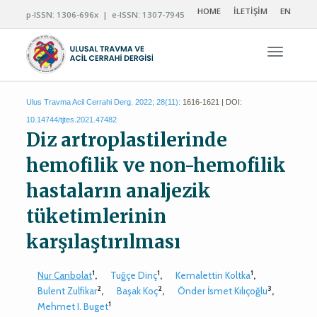
HOME
İLETİŞİM
EN
p-ISSN: 1306-696x | e-ISSN: 1307-7945
Navigas
Ulus Travma Acil Cerrahi Derg. 2022; 28(11):
1616-1621 | DOI:
10.14744/tjtes.2021.47482
Diz artroplastilerinde
hemofilik ve non-hemofilik
hastaların analjezik
tüketimlerinin
karşılaştırılması
1
1
1
Nur Canbolat
,
Tuğçe Dinç
,
Kemalettin Koltka
,
2
2
3
Bulent Zulfikar
,
Başak Koç
,
Önder İsmet Kılıçoğlu
,
1
Mehmet I. Buget