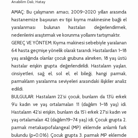
Anabilim Dalı, Hatay
AMAÇ: Bu çalışmanın amacı, 2009–2020 yılları arasında
hastanemize başvuran ev tipi kıyma makinesine bağlı el
yaralanması bulunan hastaları değerlendirmek,
nedenlerini araştırmak ve korunma yollarını tartışmaktır.
GEREÇ VE YÖNTEM: Kıyma makinesi sebebiyle yaralanan
64 hasta geçmişe yönelik olarak tarandı. Hastalardan 1–18
yaş aralığında olanlar çocuk grubuna alınırken, 18 yaş üstü
hastalar erişkin grupta değerlendirildi. Hastaların yaşları,
cinsiyetleri, sağ el, sol el, el bileği, hangi parmak,
parmakların yaralanma seviyeleri arasındaki ilişkiler analiz
edildi.
BULGULAR: Hastaların 22’si çocuk, bunların da 13’ü erkek
9’u kadın ve yaş ortalamaları 11 (dağılım 1–18 yaş) idi.
Hastaların 42’si erişkin, bunların da 15’i erkek 27’si kadın ve
yaş ortalamaları 42 (dağılım19–74 yaş) idi. Çocuk grupta 2.
parmak metakarpofalangeal (MP) eklemde anlamlı fark
bulundu (p=0.016). Çocuk grupta 3. parmak MP eklemde