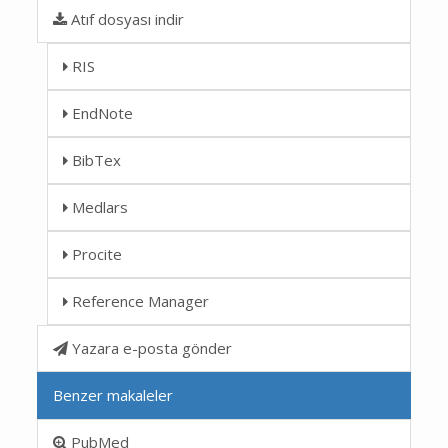
Atıf dosyası indir
RIS
EndNote
BibTex
Medlars
Procite
Reference Manager
Yazara e-posta gönder
Benzer makaleler
PubMed