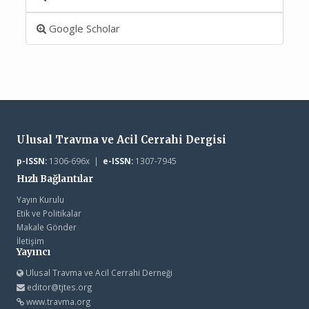
Google Scholar
Ulusal Travma ve Acil Cerrahi Dergisi
p-ISSN:
1306-696x |
e-ISSN:
1307-7945
Hızlı Bağlantılar
Yayın Kurulu
Etik ve Politikalar
Makale Gönder
İletişim
Yayıncı
Ulusal Travma ve Acil Cerrahi Derneği
editor@tjtes.org
www.travma.org