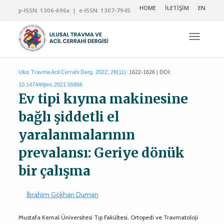
HOME
İLETİŞİM
EN
p-ISSN: 1306-696x | e-ISSN: 1307-7945
Navigas
Ulus Travma Acil Cerrahi Derg. 2022; 28(11):
1622-1626 | DOI:
10.14744/tjtes.2021.55866
Ev tipi kıyma makinesine
bağlı şiddetli el
yaralanmalarının
prevalansı: Geriye dönük
bir çalışma
İbrahim Gökhan Duman
Mustafa Kemal Üniversitesi Tıp Fakültesi, Ortopedi ve Travmatoloji