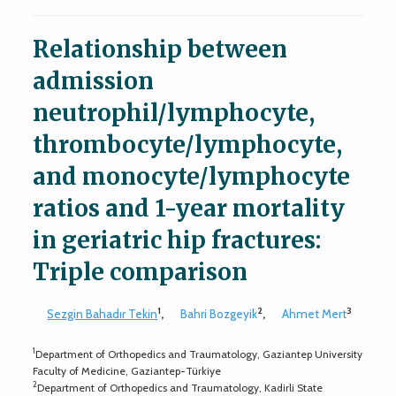
Relationship between
admission
neutrophil/lymphocyte,
thrombocyte/lymphocyte,
and monocyte/lymphocyte
ratios and 1-year mortality
in geriatric hip fractures:
Triple comparison
1
2
3
Sezgin Bahadır Tekin
,
Bahri Bozgeyik
,
Ahmet Mert
1
Department of Orthopedics and Traumatology, Gaziantep University
Faculty of Medicine, Gaziantep-Türkiye
2
Department of Orthopedics and Traumatology, Kadirli State