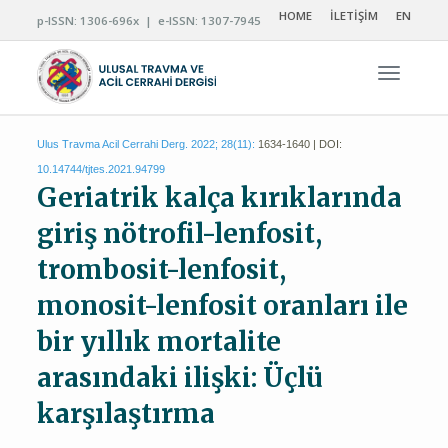
HOME
İLETİŞİM
EN
p-ISSN: 1306-696x | e-ISSN: 1307-7945
Navigas
Ulus Travma Acil Cerrahi Derg. 2022; 28(11):
1634-1640 | DOI:
10.14744/tjtes.2021.94799
Geriatrik kalça kırıklarında
giriş nötrofil-lenfosit,
trombosit-lenfosit,
monosit-lenfosit oranları ile
bir yıllık mortalite
arasındaki ilişki: Üçlü
karşılaştırma