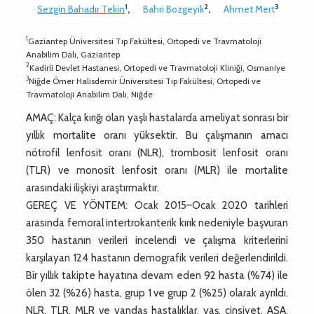
1
2
3
Sezgin Bahadır Tekin
,
Bahri Bozgeyik
,
Ahmet Mert
1
Gaziantep Üniversitesi Tıp Fakültesi, Ortopedi ve Travmatoloji
Anabilim Dalı, Gaziantep
2
Kadirli Devlet Hastanesi, Ortopedi ve Travmatoloji Kliniği, Osmaniye
3
Niğde Ömer Halisdemir Üniversitesi Tıp Fakültesi, Ortopedi ve
Travmatoloji Anabilim Dalı, Niğde
AMAÇ: Kalça kırığı olan yaşlı hastalarda ameliyat sonrası bir
yıllık mortalite oranı yüksektir. Bu çalışmanın amacı
nötrofil lenfosit oranı (NLR), trombosit lenfosit oranı
(TLR) ve monosit lenfosit oranı (MLR) ile mortalite
arasındaki ilişkiyi araştırmaktır.
GEREÇ VE YÖNTEM: Ocak 2015–Ocak 2020 tarihleri
arasında femoral intertrokanterik kırık nedeniyle başvuran
350 hastanın verileri incelendi ve çalışma kriterlerini
karşılayan 124 hastanın demografik verileri değerlendirildi.
Bir yıllık takipte hayatına devam eden 92 hasta (%74) ile
ölen 32 (%26) hasta, grup 1 ve grup 2 (%25) olarak ayrıldı.
NLR, TLR, MLR ve yandaş hastalıklar, yaş, cinsiyet, ASA,