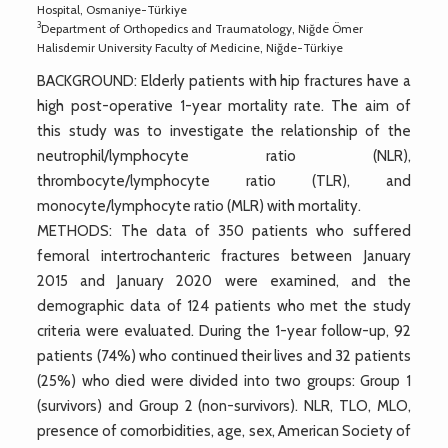
Hospital, Osmaniye-Türkiye
3
Department of Orthopedics and Traumatology, Niğde Ömer
Halisdemir University Faculty of Medicine, Niğde-Türkiye
BACKGROUND: Elderly patients with hip fractures have a
high post-operative 1-year mortality rate. The aim of
this study was to investigate the relationship of the
neutrophil/lymphocyte ratio (NLR),
thrombocyte/lymphocyte ratio (TLR), and
monocyte/lymphocyte ratio (MLR) with mortality.
METHODS: The data of 350 patients who suffered
femoral intertrochanteric fractures between January
2015 and January 2020 were examined, and the
demographic data of 124 patients who met the study
criteria were evaluated. During the 1-year follow-up, 92
patients (74%) who continued their lives and 32 patients
(25%) who died were divided into two groups: Group 1
(survivors) and Group 2 (non-survivors). NLR, TLO, MLO,
presence of comorbidities, age, sex, American Society of