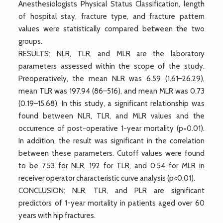
Anesthesiologists Physical Status Classification, length
of hospital stay, fracture type, and fracture pattern
values were statistically compared between the two
groups.
RESULTS: NLR, TLR, and MLR are the laboratory
parameters assessed within the scope of the study.
Preoperatively, the mean NLR was 6.59 (1.61–26.29),
mean TLR was 197.94 (86–516), and mean MLR was 0.73
(0.19–15.68). In this study, a significant relationship was
found between NLR, TLR, and MLR values and the
occurrence of post-operative 1-year mortality (p=0.01).
In addition, the result was significant in the correlation
between these parameters. Cutoff values were found
to be 7.53 for NLR, 192 for TLR, and 0.54 for MLR in
receiver operator characteristic curve analysis (p<0.01).
CONCLUSION: NLR, TLR, and PLR are significant
predictors of 1-year mortality in patients aged over 60
years with hip fractures.