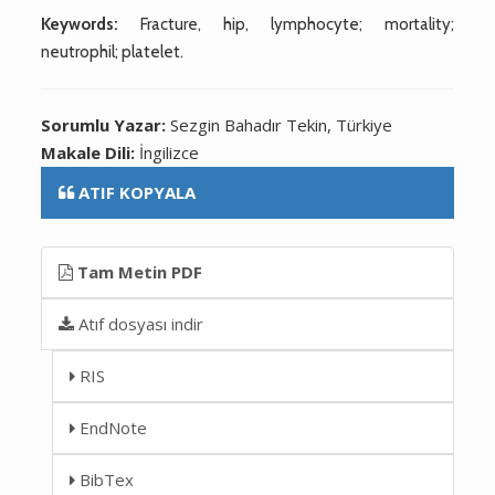
Keywords:
Fracture, hip, lymphocyte; mortality;
neutrophil; platelet.
Sorumlu Yazar:
Sezgin Bahadır Tekin, Türkiye
Makale Dili:
İngilizce
ATIF KOPYALA
Tam Metin PDF
Atıf dosyası indir
RIS
EndNote
BibTex