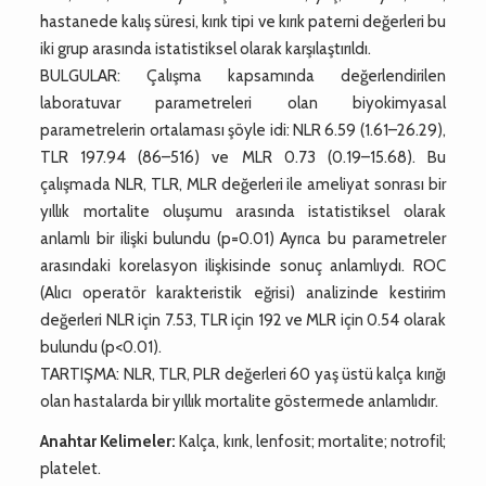
hastanede kalış süresi, kırık tipi ve kırık paterni değerleri bu
iki grup arasında istatistiksel olarak karşılaştırıldı.
BULGULAR: Çalışma kapsamında değerlendirilen
laboratuvar parametreleri olan biyokimyasal
parametrelerin ortalaması şöyle idi: NLR 6.59 (1.61–26.29),
TLR 197.94 (86–516) ve MLR 0.73 (0.19–15.68). Bu
çalışmada NLR, TLR, MLR değerleri ile ameliyat sonrası bir
yıllık mortalite oluşumu arasında istatistiksel olarak
anlamlı bir ilişki bulundu (p=0.01) Ayrıca bu parametreler
arasındaki korelasyon ilişkisinde sonuç anlamlıydı. ROC
(Alıcı operatör karakteristik eğrisi) analizinde kestirim
değerleri NLR için 7.53, TLR için 192 ve MLR için 0.54 olarak
bulundu (p<0.01).
TARTIŞMA: NLR, TLR, PLR değerleri 60 yaş üstü kalça kırığı
olan hastalarda bir yıllık mortalite göstermede anlamlıdır.
Anahtar Kelimeler:
Kalça, kırık, lenfosit; mortalite; notrofil;
platelet.