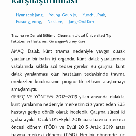
karşılaştırılması
Hyunseok Jang
,
Young-Goun Jo
,
Yunchul Park
,
Euisung Jeong
,
Naa Lee
,
Jung-Chul Kim
Travma ve Cerrahi Bölümü, Chonnam Ulusal Üniversitesi Tıp
Fakültesi ve Hastanesi, Gwangju-Güney Kore
AMAÇ: Dalak, künt travma nedeniyle yaygın olarak
yaralanan bir batın içi organdır. Künt dalak yaralanması
vakalarında sıklıkla acil tedavi gerekir. Bu çalışma, künt
dalak yaralanması olan hastaların tedavisinde travma
merkezleri kurulmasının prognostik etkisini araştırmayı
amaçlamıştır.
GEREÇ VE YÖNTEM: 2012–2019 yılları arasında dalakta
künt yaralanma nedeniyle merkezimizi ziyaret eden 235
hastayı geriye dönük olarak inceledik. Çalışma süresi iki
gruba ayrıldı: Ocak 2012–Eylül 2015 arası travma merkezi
öncesi dönem (TÖD) ve Eylül 2015–Aralık 2019 arası
travma merkezi dönemi (TMD). Her bir dönemde, üç