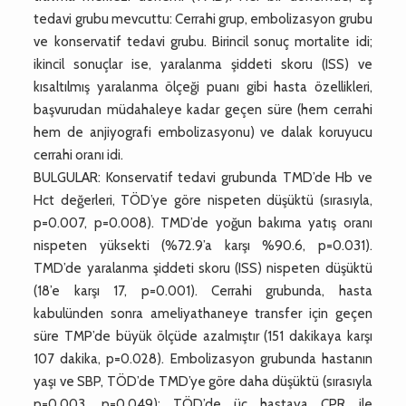
tedavi grubu mevcuttu: Cerrahi grup, embolizasyon grubu
ve konservatif tedavi grubu. Birincil sonuç mortalite idi;
ikincil sonuçlar ise, yaralanma şiddeti skoru (ISS) ve
kısaltılmış yaralanma ölçeği puanı gibi hasta özellikleri,
başvurudan müdahaleye kadar geçen süre (hem cerrahi
hem de anjiyografi embolizasyonu) ve dalak koruyucu
cerrahi oranı idi.
BULGULAR: Konservatif tedavi grubunda TMD’de Hb ve
Hct değerleri, TÖD’ye göre nispeten düşüktü (sırasıyla,
p=0.007, p=0.008). TMD’de yoğun bakıma yatış oranı
nispeten yüksekti (%72.9’a karşı %90.6, p=0.031).
TMD’de yaralanma şiddeti skoru (ISS) nispeten düşüktü
(18’e karşı 17, p=0.001). Cerrahi grubunda, hasta
kabulünden sonra ameliyathaneye transfer için geçen
süre TMP’de büyük ölçüde azalmıştır (151 dakikaya karşı
107 dakika, p=0.028). Embolizasyon grubunda hastanın
yaşı ve SBP, TÖD’de TMD’ye göre daha düşüktü (sırasıyla
p=0.003, p=0.049); TÖD’de üç hastaya CPR ile