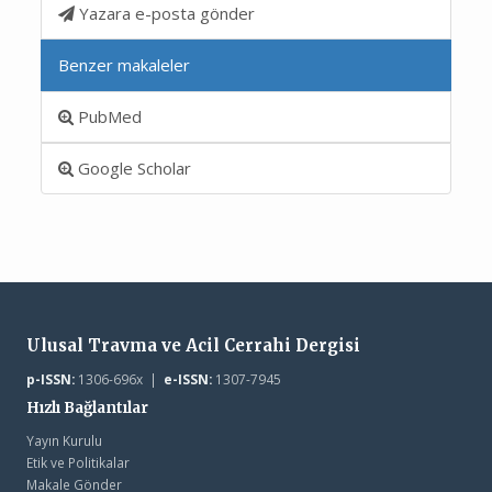
Yazara e-posta gönder
Benzer makaleler
PubMed
Google Scholar
Ulusal Travma ve Acil Cerrahi Dergisi
p-ISSN:
1306-696x |
e-ISSN:
1307-7945
Hızlı Bağlantılar
Yayın Kurulu
Etik ve Politikalar
Makale Gönder