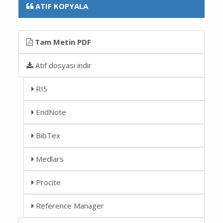
ATIF KOPYALA
Tam Metin PDF
Atıf dosyası indir
RIS
EndNote
BibTex
Medlars
Procite
Reference Manager