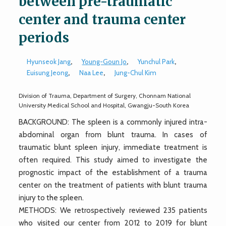
between pre-traumatic
center and trauma center
periods
Hyunseok Jang
,
Young-Goun Jo
,
Yunchul Park
,
Euisung Jeong
,
Naa Lee
,
Jung-Chul Kim
Division of Trauma, Department of Surgery, Chonnam National
University Medical School and Hospital, Gwangju-South Korea
BACKGROUND: The spleen is a commonly injured intra-
abdominal organ from blunt trauma. In cases of
traumatic blunt spleen injury, immediate treatment is
often required. This study aimed to investigate the
prognostic impact of the establishment of a trauma
center on the treatment of patients with blunt trauma
injury to the spleen.
METHODS: We retrospectively reviewed 235 patients
who visited our center from 2012 to 2019 for blunt