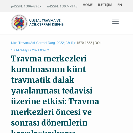
HOME
İLETİŞİM
EN
p-ISSN: 1306-696x | e-ISSN: 1307-7945
Navigas
Ulus Travma Acil Cerrahi Derg. 2022; 28(11):
1570-1582 | DOI:
10.14744/tjtes.2021.03262
Travma merkezleri
kurulmasının künt
travmatik dalak
yaralanması tedavisi
üzerine etkisi: Travma
merkezleri öncesi ve
sonrası dönemlerin