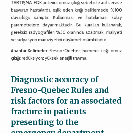
TARTIŞMA: FQK anterior omuz çıkığı sebebi ile acil servise
başvuran hastalarda eşlik eden kırığı belirlemede %100
duyarlılığa sahiptir. Kullanması ve hatırlaması kolay
parametrelere dayanmaktadır. Bu kuralları kullanarak,
gereksiz radyografileri %30 oranında azaltmak, maliyeti
ve radyasyon maruziyetini düşürmek mümkündür.
Anahtar Kelimeler:
Fresno-Quebec, humerus kırığı; omuz
çıkığı; redüksiyon; yüksek enerjili travma.
Diagnostic accuracy of
Fresno-Quebec Rules and
risk factors for an associated
fracture in patients
presenting to the
emergency department