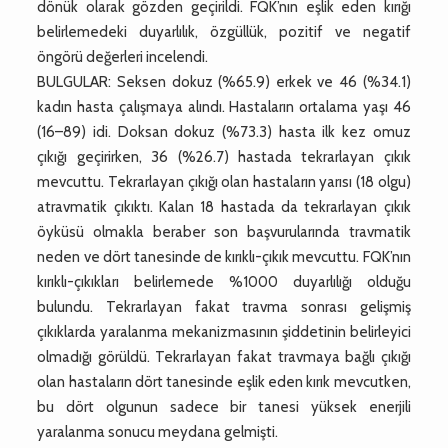
dönük olarak gözden geçirildi. FQK’nın eşlik eden kırığı
belirlemedeki duyarlılık, özgüllük, pozitif ve negatif
öngörü değerleri incelendi.
BULGULAR: Seksen dokuz (%65.9) erkek ve 46 (%34.1)
kadın hasta çalışmaya alındı. Hastaların ortalama yaşı 46
(16–89) idi. Doksan dokuz (%73.3) hasta ilk kez omuz
çıkığı geçirirken, 36 (%26.7) hastada tekrarlayan çıkık
mevcuttu. Tekrarlayan çıkığı olan hastaların yarısı (18 olgu)
atravmatik çıkıktı. Kalan 18 hastada da tekrarlayan çıkık
öyküsü olmakla beraber son başvurularında travmatik
neden ve dört tanesinde de kırıklı-çıkık mevcuttu. FQK’nın
kırıklı-çıkıkları belirlemede %1000 duyarlılığı olduğu
bulundu. Tekrarlayan fakat travma sonrası gelişmiş
çıkıklarda yaralanma mekanizmasının şiddetinin belirleyici
olmadığı görüldü. Tekrarlayan fakat travmaya bağlı çıkığı
olan hastaların dört tanesinde eşlik eden kırık mevcutken,
bu dört olgunun sadece bir tanesi yüksek enerjili
yaralanma sonucu meydana gelmişti.