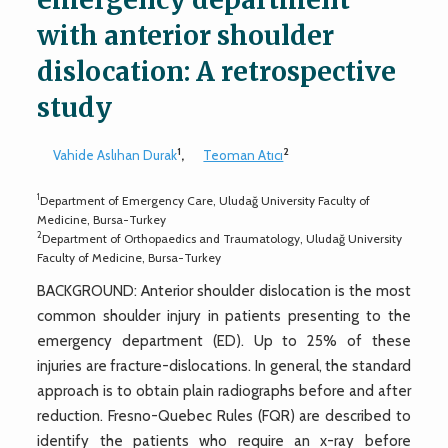
with anterior shoulder
dislocation: A retrospective
study
1
2
Vahide Aslıhan Durak
,
Teoman Atıcı
1
Department of Emergency Care, Uludağ University Faculty of
Medicine, Bursa-Turkey
2
Department of Orthopaedics and Traumatology, Uludağ University
Faculty of Medicine, Bursa-Turkey
BACKGROUND: Anterior shoulder dislocation is the most
common shoulder injury in patients presenting to the
emergency department (ED). Up to 25% of these
injuries are fracture-dislocations. In general, the standard
approach is to obtain plain radiographs before and after
reduction. Fresno-Quebec Rules (FQR) are described to
identify the patients who require an x-ray before