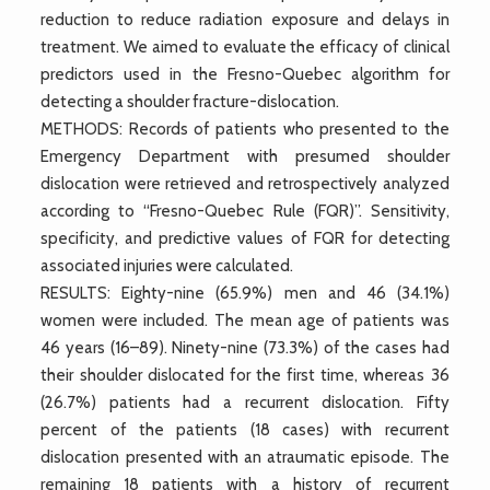
reduction to reduce radiation exposure and delays in
treatment. We aimed to evaluate the efficacy of clinical
predictors used in the Fresno-Quebec algorithm for
detecting a shoulder fracture-dislocation.
METHODS: Records of patients who presented to the
Emergency Department with presumed shoulder
dislocation were retrieved and retrospectively analyzed
according to “Fresno-Quebec Rule (FQR)”. Sensitivity,
specificity, and predictive values of FQR for detecting
associated injuries were calculated.
RESULTS: Eighty-nine (65.9%) men and 46 (34.1%)
women were included. The mean age of patients was
46 years (16–89). Ninety-nine (73.3%) of the cases had
their shoulder dislocated for the first time, whereas 36
(26.7%) patients had a recurrent dislocation. Fifty
percent of the patients (18 cases) with recurrent
dislocation presented with an atraumatic episode. The
remaining 18 patients with a history of recurrent