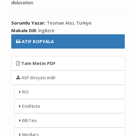
dislocation.
Sorumlu Yazar:
Teoman Atıcı, Türkiye
Makale Dili:
İngilizce
ATIF KOPYALA
Tam Metin PDF
Atıf dosyası indir
RIS
EndNote
BibTex
Medlars