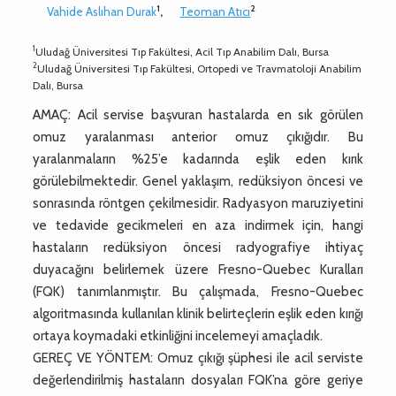
1
2
Vahide Aslıhan Durak
,
Teoman Atıcı
1
Uludağ Üniversitesi Tıp Fakültesi, Acil Tıp Anabilim Dalı, Bursa
2
Uludağ Üniversitesi Tıp Fakültesi, Ortopedi ve Travmatoloji Anabilim
Dalı, Bursa
AMAÇ: Acil servise başvuran hastalarda en sık görülen
omuz yaralanması anterior omuz çıkığıdır. Bu
yaralanmaların %25’e kadarında eşlik eden kırık
görülebilmektedir. Genel yaklaşım, redüksiyon öncesi ve
sonrasında röntgen çekilmesidir. Radyasyon maruziyetini
ve tedavide gecikmeleri en aza indirmek için, hangi
hastaların redüksiyon öncesi radyografiye ihtiyaç
duyacağını belirlemek üzere Fresno-Quebec Kuralları
(FQK) tanımlanmıştır. Bu çalışmada, Fresno-Quebec
algoritmasında kullanılan klinik belirteçlerin eşlik eden kırığı
ortaya koymadaki etkinliğini incelemeyi amaçladık.
GEREÇ VE YÖNTEM: Omuz çıkığı şüphesi ile acil serviste
değerlendirilmiş hastaların dosyaları FQK’na göre geriye