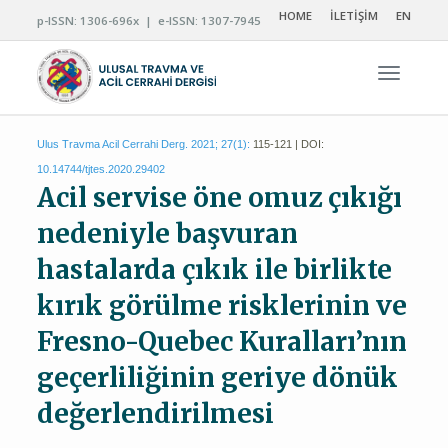
HOME
İLETİŞİM
EN
p-ISSN: 1306-696x | e-ISSN: 1307-7945
Navigas
Ulus Travma Acil Cerrahi Derg. 2021; 27(1):
115-121 | DOI:
10.14744/tjtes.2020.29402
Acil servise öne omuz çıkığı
nedeniyle başvuran
hastalarda çıkık ile birlikte
kırık görülme risklerinin ve
Fresno-Quebec Kuralları’nın
geçerliliğinin geriye dönük
değerlendirilmesi