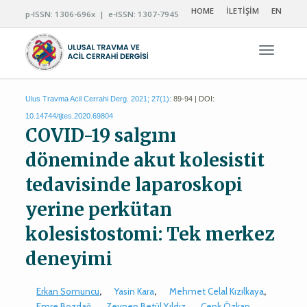
HOME
İLETİŞİM
EN
p-ISSN: 1306-696x | e-ISSN: 1307-7945
Navigas
Ulus Travma Acil Cerrahi Derg. 2021; 27(1):
89-94 | DOI:
10.14744/tjtes.2020.69804
COVID-19 salgını
döneminde akut kolesistit
tedavisinde laparoskopi
yerine perkütan
kolesistostomi: Tek merkez
deneyimi
Erkan Somuncu
,
Yasin Kara
,
Mehmet Celal Kızılkaya
,
Emre Bozdağ
,
Zeynep Betül Yıldız
,
Cenk Özkan
,