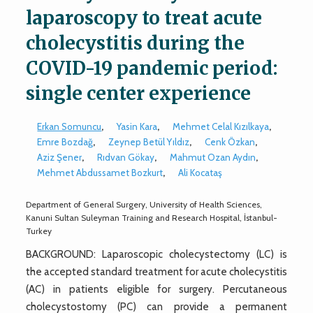
laparoscopy to treat acute
cholecystitis during the
COVID-19 pandemic period:
single center experience
Erkan Somuncu
,
Yasin Kara
,
Mehmet Celal Kızılkaya
,
Emre Bozdağ
,
Zeynep Betül Yıldız
,
Cenk Özkan
,
Aziz Şener
,
Rıdvan Gökay
,
Mahmut Ozan Aydın
,
Mehmet Abdussamet Bozkurt
,
Ali Kocataş
Department of General Surgery, University of Health Sciences,
Kanuni Sultan Suleyman Training and Research Hospital, İstanbul-
Turkey
BACKGROUND: Laparoscopic cholecystectomy (LC) is
the accepted standard treatment for acute cholecystitis
(AC) in patients eligible for surgery. Percutaneous
cholecystostomy (PC) can provide a permanent