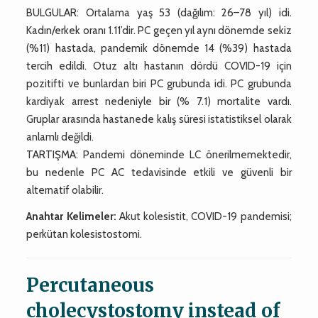
BULGULAR: Ortalama yaş 53 (dağılım: 26–78 yıl) idi.
Kadın/erkek oranı 1.11’dir. PC geçen yıl aynı dönemde sekiz
(%11) hastada, pandemik dönemde 14 (%39) hastada
tercih edildi. Otuz altı hastanın dördü COVID-19 için
pozitifti ve bunlardan biri PC grubunda idi. PC grubunda
kardiyak arrest nedeniyle bir (% 7.1) mortalite vardı.
Gruplar arasında hastanede kalış süresi istatistiksel olarak
anlamlı değildi.
TARTIŞMA: Pandemi döneminde LC önerilmemektedir,
bu nedenle PC AC tedavisinde etkili ve güvenli bir
alternatif olabilir.
Anahtar Kelimeler:
Akut kolesistit, COVID-19 pandemisi;
perkütan kolesistostomi.
Percutaneous
cholecystostomy instead of