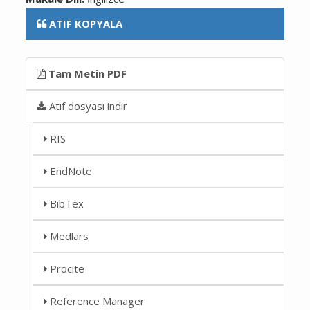
ATIF KOPYALA
Tam Metin PDF
Atıf dosyası indir
RIS
EndNote
BibTex
Medlars
Procite
Reference Manager