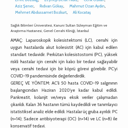
Aziz Şener
,
Rıdvan Gökay
,
Mahmut Ozan Aydın
,
Mehmet Abdussamet Bozkurt
,
Ali Kocataş
Sağlık Bilimleri Üniversitesi, Kanuni Sultan Süleyman Eğitim ve
Araştırma Hastanesi, Genel Cerrahi Kliniği, İstanbul
AMAÇ: Laparoskopik kolesistektomi (LC), cerrahi için
uygun hastalarda akut kolesistit (AC) için kabul edilen
standart tedavidir. Perkütan kolesistostomi (PC), yüksek
riskli hastalar için cerrahi için kalıcı bir tedavi sağlayabilir
veya cerrahi tedavi için bir köprü görevi görebilir. PC’yi
COVID-19 pandemisinde değerlendirdik.
GEREÇ VE YÖNTEM: AC’li 50 hasta COVID-19 salgınının
başlangıcından Haziran 2020’ye kadar kabul edildi.
Pankreatit, kolanjit ve/veya eksik veriler çalışmadan
çıkarıldı. Kalan 36 hastanın tümü kaydedildi ve tanımlayıcı
istatistiksel analiz elde edildi. Hastalar üç gruba ayrıldı: PC
(n=14); Sadece antibiyoterapi (OC) (n=14) ve LC (n=8) ile
konservatif tedavi.