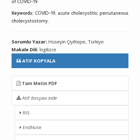
of COVID-19.
Keywords:
COVID-19, acute cholecystitis; percutaneous
cholecystostomy.
Sorumlu Yazar:
Hüseyin Çiyiltepe, Türkiye
Makale Dili:
İngilizce
ATIF KOPYALA
Tam Metin PDF
Atıf dosyası indir
RIS
EndNote