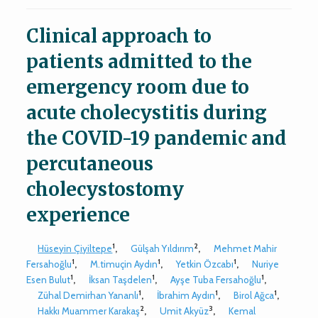
Clinical approach to
patients admitted to the
emergency room due to
acute cholecystitis during
the COVID-19 pandemic and
percutaneous
cholecystostomy
experience
1
2
Hüseyin Çiyiltepe
,
Gülşah Yıldırım
,
Mehmet Mahir
1
1
1
Fersahoğlu
,
M.timuçin Aydın
,
Yetkin Özcabı
,
Nuriye
1
1
1
Esen Bulut
,
İksan Taşdelen
,
Ayşe Tuba Fersahoğlu
,
1
1
1
Zühal Demirhan Yananlı
,
İbrahim Aydın
,
Birol Ağca
,
2
3
Hakkı Muammer Karakaş
,
Umit Akyüz
,
Kemal