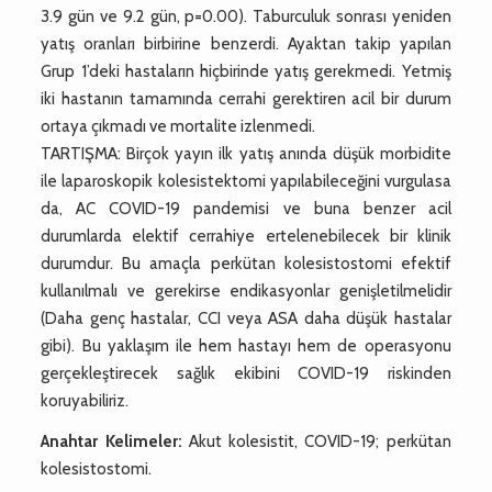
3.9 gün ve 9.2 gün, p=0.00). Taburculuk sonrası yeniden
yatış oranları birbirine benzerdi. Ayaktan takip yapılan
Grup 1’deki hastaların hiçbirinde yatış gerekmedi. Yetmiş
iki hastanın tamamında cerrahi gerektiren acil bir durum
ortaya çıkmadı ve mortalite izlenmedi.
TARTIŞMA: Birçok yayın ilk yatış anında düşük morbidite
ile laparoskopik kolesistektomi yapılabileceğini vurgulasa
da, AC COVID-19 pandemisi ve buna benzer acil
durumlarda elektif cerrahiye ertelenebilecek bir klinik
durumdur. Bu amaçla perkütan kolesistostomi efektif
kullanılmalı ve gerekirse endikasyonlar genişletilmelidir
(Daha genç hastalar, CCI veya ASA daha düşük hastalar
gibi). Bu yaklaşım ile hem hastayı hem de operasyonu
gerçekleştirecek sağlık ekibini COVID-19 riskinden
koruyabiliriz.
Anahtar Kelimeler:
Akut kolesistit, COVID-19; perkütan
kolesistostomi.