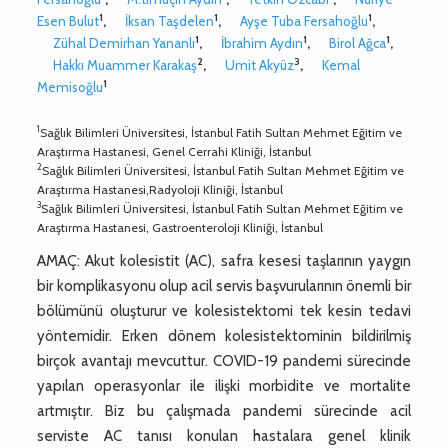
1
1
1
Esen Bulut
,
İksan Taşdelen
,
Ayşe Tuba Fersahoğlu
,
1
1
1
Zühal Demirhan Yananlı
,
İbrahim Aydın
,
Birol Ağca
,
2
3
Hakkı Muammer Karakaş
,
Umit Akyüz
,
Kemal
1
Memisoğlu
1
Sağlık Bilimleri Üniversitesi, İstanbul Fatih Sultan Mehmet Eğitim ve
Araştırma Hastanesi, Genel Cerrahi Kliniği, İstanbul
2
Sağlık Bilimleri Üniversitesi, İstanbul Fatih Sultan Mehmet Eğitim ve
Araştırma Hastanesi,Radyoloji Kliniği, İstanbul
3
Sağlık Bilimleri Üniversitesi, İstanbul Fatih Sultan Mehmet Eğitim ve
Araştırma Hastanesi, Gastroenteroloji Kliniği, İstanbul
AMAÇ: Akut kolesistit (AC), safra kesesi taşlarının yaygın
bir komplikasyonu olup acil servis başvurularının önemli bir
bölümünü oluşturur ve kolesistektomi tek kesin tedavi
yöntemidir. Erken dönem kolesistektominin bildirilmiş
birçok avantajı mevcuttur. COVID-19 pandemi sürecinde
yapılan operasyonlar ile ilişki morbidite ve mortalite
artmıştır. Biz bu çalışmada pandemi sürecinde acil
serviste AC tanısı konulan hastalara genel klinik