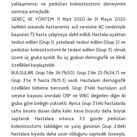
yaklaşımımızı ve perkütan kolesistostomi deneyimini
sunmayı amaçladık.
GEREÇ VE YÖNTEM: 11 Mart 2020 ile 31 Mayıs 2020
tarihleri arasında hastanemiz acil servisine AC nedeniyle
başvuran 72 hasta çalışmaya dahil edildi. Hastalar ayaktan
tedavi edilen (Grup 1), yatırılarak tedavi edilen (Grup 2) ve
perkütan kolesistostomi ile tedavi edilen (Grup 3) olmak
üzere üç gruba ayrıldı. Bu üç grubun demografik ve klinik
özellikleri karşılaştırıldı.
BULGULAR: Grup 1’de 36 (%50), Grup 2’de 25 (%34,7) ve
Grup 3’te 11 hasta (%15.3) vardı. Hastaların demografik
özellikleri birbirine benzerdi. Grup 3’teki hastaların acil
servise başvuru anındaki CRP ve WBC değerleri diğer iki
gruba göre belirgin yüksekti. Ayrıca Grup 3’teki hastalarda
safra kesesi duvarı daha kalın, kese boyutu daha büyük
saptandı. Hastalara ortanca 3.5 günde perkütan
kolesistostomi takıldığını ve yatış gününün Grup 2’deki
hastalara kıyasla daha uzun olduğunu saptadık (sırasıyla,