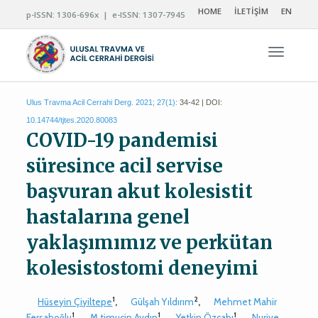
HOME
İLETİŞİM
EN
p-ISSN: 1306-696x | e-ISSN: 1307-7945
Navigas
Ulus Travma Acil Cerrahi Derg. 2021; 27(1):
34-42 | DOI:
10.14744/tjtes.2020.80083
COVID-19 pandemisi
süresince acil servise
başvuran akut kolesistit
hastalarına genel
yaklaşımımız ve perkütan
kolesistostomi deneyimi
1
2
Hüseyin Çiyiltepe
,
Gülşah Yıldırım
,
Mehmet Mahir
1
1
1
Fersahoğlu
,
M.timuçin Aydın
,
Yetkin Özcabı
,
Nuriye