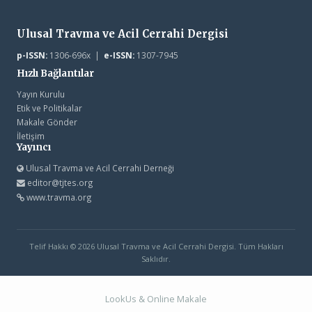
Ulusal Travma ve Acil Cerrahi Dergisi
p-ISSN:
1306-696x |
e-ISSN:
1307-7945
Hızlı Bağlantılar
Yayın Kurulu
Etik ve Politikalar
Makale Gönder
İletişim
Yayıncı
Ulusal Travma ve Acil Cerrahi Derneği
editor@tjtes.org
www.travma.org
Telif Hakkı © 2026 Ulusal Travma ve Acil Cerrahi Dergisi. Tüm Hakları
Saklıdır.
LookUs
&
Online Makale