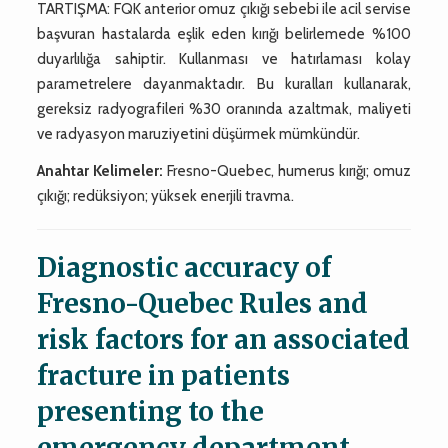
TARTIŞMA: FQK anterior omuz çıkığı sebebi ile acil servise
başvuran hastalarda eşlik eden kırığı belirlemede %100
duyarlılığa sahiptir. Kullanması ve hatırlaması kolay
parametrelere dayanmaktadır. Bu kuralları kullanarak,
gereksiz radyografileri %30 oranında azaltmak, maliyeti
ve radyasyon maruziyetini düşürmek mümkündür.
Anahtar Kelimeler:
Fresno-Quebec, humerus kırığı; omuz
çıkığı; redüksiyon; yüksek enerjili travma.
Diagnostic accuracy of
Fresno-Quebec Rules and
risk factors for an associated
fracture in patients
presenting to the
emergency department