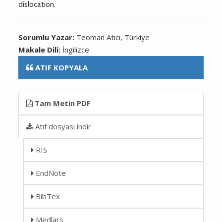
dislocation.
Sorumlu Yazar:
Teoman Atıcı, Türkiye
Makale Dili:
İngilizce
ATIF KOPYALA
Tam Metin PDF
Atıf dosyası indir
RIS
EndNote
BibTex
Medlars