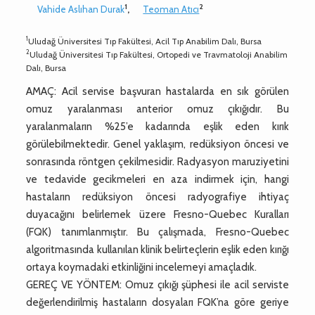
1
2
Vahide Aslıhan Durak
,
Teoman Atıcı
1
Uludağ Üniversitesi Tıp Fakültesi, Acil Tıp Anabilim Dalı, Bursa
2
Uludağ Üniversitesi Tıp Fakültesi, Ortopedi ve Travmatoloji Anabilim
Dalı, Bursa
AMAÇ: Acil servise başvuran hastalarda en sık görülen
omuz yaralanması anterior omuz çıkığıdır. Bu
yaralanmaların %25’e kadarında eşlik eden kırık
görülebilmektedir. Genel yaklaşım, redüksiyon öncesi ve
sonrasında röntgen çekilmesidir. Radyasyon maruziyetini
ve tedavide gecikmeleri en aza indirmek için, hangi
hastaların redüksiyon öncesi radyografiye ihtiyaç
duyacağını belirlemek üzere Fresno-Quebec Kuralları
(FQK) tanımlanmıştır. Bu çalışmada, Fresno-Quebec
algoritmasında kullanılan klinik belirteçlerin eşlik eden kırığı
ortaya koymadaki etkinliğini incelemeyi amaçladık.
GEREÇ VE YÖNTEM: Omuz çıkığı şüphesi ile acil serviste
değerlendirilmiş hastaların dosyaları FQK’na göre geriye