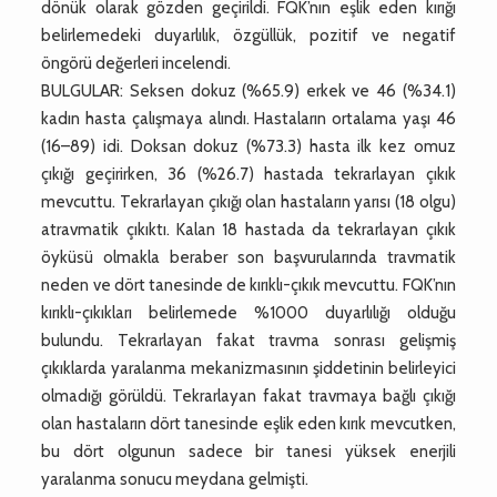
dönük olarak gözden geçirildi. FQK’nın eşlik eden kırığı
belirlemedeki duyarlılık, özgüllük, pozitif ve negatif
öngörü değerleri incelendi.
BULGULAR: Seksen dokuz (%65.9) erkek ve 46 (%34.1)
kadın hasta çalışmaya alındı. Hastaların ortalama yaşı 46
(16–89) idi. Doksan dokuz (%73.3) hasta ilk kez omuz
çıkığı geçirirken, 36 (%26.7) hastada tekrarlayan çıkık
mevcuttu. Tekrarlayan çıkığı olan hastaların yarısı (18 olgu)
atravmatik çıkıktı. Kalan 18 hastada da tekrarlayan çıkık
öyküsü olmakla beraber son başvurularında travmatik
neden ve dört tanesinde de kırıklı-çıkık mevcuttu. FQK’nın
kırıklı-çıkıkları belirlemede %1000 duyarlılığı olduğu
bulundu. Tekrarlayan fakat travma sonrası gelişmiş
çıkıklarda yaralanma mekanizmasının şiddetinin belirleyici
olmadığı görüldü. Tekrarlayan fakat travmaya bağlı çıkığı
olan hastaların dört tanesinde eşlik eden kırık mevcutken,
bu dört olgunun sadece bir tanesi yüksek enerjili
yaralanma sonucu meydana gelmişti.