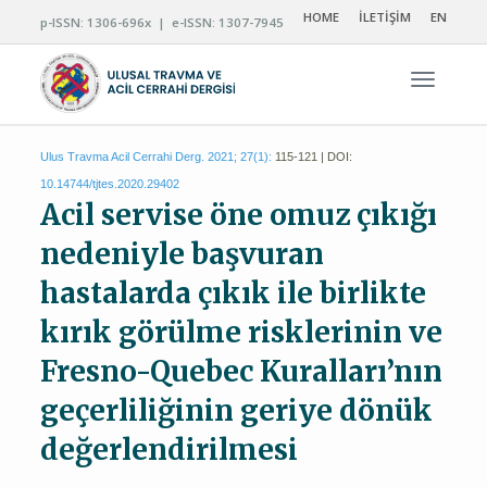
HOME
İLETİŞİM
EN
p-ISSN: 1306-696x | e-ISSN: 1307-7945
Navigas
Ulus Travma Acil Cerrahi Derg. 2021; 27(1):
115-121 | DOI:
10.14744/tjtes.2020.29402
Acil servise öne omuz çıkığı
nedeniyle başvuran
hastalarda çıkık ile birlikte
kırık görülme risklerinin ve
Fresno-Quebec Kuralları’nın
geçerliliğinin geriye dönük
değerlendirilmesi