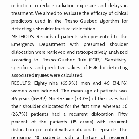
reduction to reduce radiation exposure and delays in
treatment. We aimed to evaluate the efficacy of clinical
predictors used in the Fresno-Quebec algorithm for
detecting a shoulder fracture-dislocation.
METHODS: Records of patients who presented to the
Emergency Department with presumed shoulder
dislocation were retrieved and retrospectively analyzed
according to “Fresno-Quebec Rule (FQR)”. Sensitivity,
specificity, and predictive values of FQR for detecting
associated injuries were calculated.
RESULTS: Eighty-nine (65.9%) men and 46 (34.1%)
women were included. The mean age of patients was
46 years (16–89). Ninety-nine (73.3%) of the cases had
their shoulder dislocated for the first time, whereas 36
(26.7%) patients had a recurrent dislocation. Fifty
percent of the patients (18 cases) with recurrent
dislocation presented with an atraumatic episode. The
remaining 18 patients with a history of recurrent