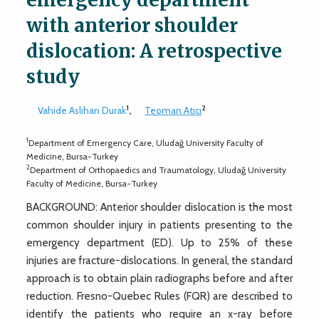
with anterior shoulder
dislocation: A retrospective
study
1
2
Vahide Aslıhan Durak
,
Teoman Atıcı
1
Department of Emergency Care, Uludağ University Faculty of
Medicine, Bursa-Turkey
2
Department of Orthopaedics and Traumatology, Uludağ University
Faculty of Medicine, Bursa-Turkey
BACKGROUND: Anterior shoulder dislocation is the most
common shoulder injury in patients presenting to the
emergency department (ED). Up to 25% of these
injuries are fracture-dislocations. In general, the standard
approach is to obtain plain radiographs before and after
reduction. Fresno-Quebec Rules (FQR) are described to
identify the patients who require an x-ray before