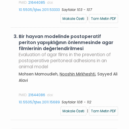
PMID:
21644085
doi:
10.5505/tjtes.2011.53333
Sayfalar 103 - 107
Makale Özeti
|
Tam Metin PDF
3.
Bir hayvan modelinde postoperatif
periton yapışıklığının önlenmesinde agar
filmlerinin değerlendirilmesi
Evaluation of agar films in the prevention of
postoperative peritoneal adhesions in an
animal model
Mohsen Mamoudieh,
Nooshin Mirkheshti
, Sayyed Ali
Alavi
PMID:
21644086
doi:
10.5505/tjtes.2011.15689
Sayfalar 108 - 112
Makale Özeti
|
Tam Metin PDF