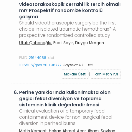
videotorakoskopik cerrahi ilk tercih olmalı
mı? Prospektif randomize kontrolü
çalışma
Should videothorascopic surgery be the first
choice in isolated traumatic hemothorax? A
prospective randomized controlled study
Ufuk Çobanoğlu
, Fuat Sayır, Duygu Mergan
PMID:
21644088
doi:
10.5505/tjtes.2011.96777
Sayfalar 117 - 122
Makale Özeti
|
Tam Metin PDF
6.
Perine yanıklarında kullanılmakta olan
geçici fekal diversiyon ve toplama
sisteminin klinik değerlendirilmesi
Clinical evaluation of a temporary fecal
containment device for non-surgical fecal
diversion in perineal burns
Metin Kement
, Hakan Ahmet Acar, İlhami Soykan