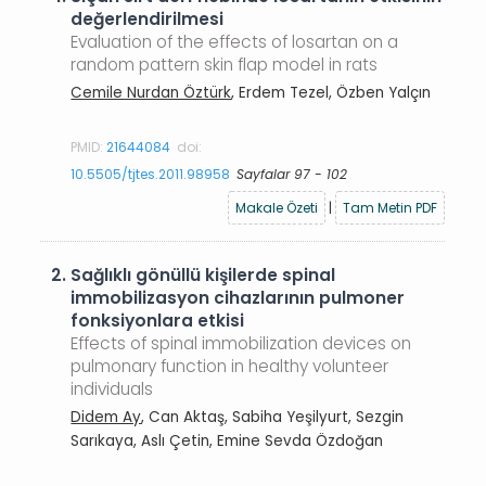
değerlendirilmesi
Evaluation of the effects of losartan on a
random pattern skin flap model in rats
Cemile Nurdan Öztürk
, Erdem Tezel, Özben Yalçın
PMID:
21644084
doi:
10.5505/tjtes.2011.98958
Sayfalar 97 - 102
Makale Özeti
|
Tam Metin PDF
2.
Sağlıklı gönüllü kişilerde spinal
immobilizasyon cihazlarının pulmoner
fonksiyonlara etkisi
Effects of spinal immobilization devices on
pulmonary function in healthy volunteer
individuals
Didem Ay
, Can Aktaş, Sabiha Yeşilyurt, Sezgin
Sarıkaya, Aslı Çetin, Emine Sevda Özdoğan