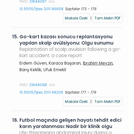
PMID:
21644097
doi:
10.5505/tjtes.2011.96658
Sayfalar 173 - 176
Makale Özeti
|
Tam Metin PDF
15.
Go-kart kazası sonucu replantasyonu
yapılan skalp avülsiyonu: Olgu sunumu
Replantation of scalp avulsion following a go-
kart accident: a case report
Erdem Güven, Karaca Başaran,
İbrahim Meyzin
,
Barış Keklik, Ufuk Emekli
PMID:
21644098
doi:
10.5505/tjtes.2011.48208
Sayfalar 177 - 179
Makale Özeti
|
Tam Metin PDF
16.
Futbol maçında gelişen hayatı tehdit edici
karın yaralanması: Nadir bir klinik olgu
Life-threatening abdominal injury during a