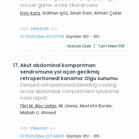
soccer game: a rare clinical case
Eray Kara
, Gökhan İçöz, Sinan Ersin, Ahmet Çoker
PMID:
21644099
doi:
10.5505/tjtes.2011.01709
Sayfalar 180 - 182
Makale Özeti
|
Tam Metin PDF
17.
Akut abdominal kompartman
sendromuna yol açan gecikmiş
retroperitoneal kanama: Olgu sunumu
Delayed retroperitoneal bleeding causing
acute abdominal compartment syndrome:
case report
Fikri M. Abu-zidan
, Ali Jawas, Mustafa Boraie,
Misbah U. Ahmed
PMID:
21644100
doi:
10.5505/tjtes.2011.48615
Sayfalar 183 - 185