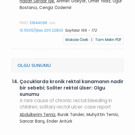
Hasan Serdar Işık
, Ahmet Gökyar, Ömer Yıldız, Uğur
Bostancı, Cengiz Özdemir
PMID:
21644096
doi:
10.5505/tjtes.2011.22800
Sayfalar 166 - 172
Makale Özeti
|
Tam Metin PDF
OLGU SUNUMU
14.
Çocuklarda kronik rektal kanamanın nadir
bir sebebi; Soliter rektal ülser: Olgu
sunumu
A rare cause of chronic rectal bleeding in
children; solitary rectal ulcer: case report
Abdulkerim Temiz
, Burak Tander, Muhyittin Temiz,
Sancar Barış, Ender Arıtürk