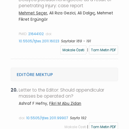
penetrating injury: case report
Mehmet Seçer
, Ali Rıza Gezici, Ali Dalgıç, Mehmet
Fikret Ergüngör
PMID:
21644102
doi:
10.5505/tjtes.2011.16023
Sayfalar 189 - 191
Makale Özeti
|
Tam Metin PDF
EDITÖRE MEKTUP
20.
Letter to the Editor: Should appendicular
masses be operated on?
Ashraf F Hefny,
Fikri M Abu Zidan
doi:
10.5505/tjtes.2011.99907
Sayfa 192
Makale Özeti
|
Tam Metin PDF