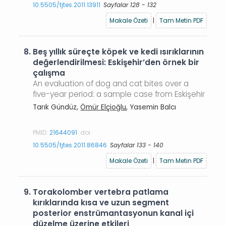
10.5505/tjtes.2011.13911
Sayfalar 128 - 132
Makale Özeti
|
Tam Metin PDF
8.
Beş yıllık süreçte köpek ve kedi ısırıklarının
değerlendirilmesi: Eskişehir’den örnek bir
çalışma
An evaluation of dog and cat bites over a
five-year period: a sample case from Eskişehir
Tarık Gündüz,
Ömür Elçioğlu
, Yasemin Balcı
PMID:
21644091
doi:
10.5505/tjtes.2011.86846
Sayfalar 133 - 140
Makale Özeti
|
Tam Metin PDF
9.
Torakolomber vertebra patlama
kırıklarında kısa ve uzun segment
posterior enstrümantasyonun kanal içi
düzelme üzerine etkileri