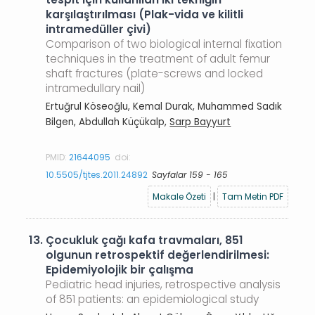
karşılaştırılması (Plak-vida ve kilitli
intramedüller çivi)
Comparison of two biological internal fixation
techniques in the treatment of adult femur
shaft fractures (plate-screws and locked
intramedullary nail)
Ertuğrul Köseoğlu, Kemal Durak, Muhammed Sadık
Bilgen, Abdullah Küçükalp,
Sarp Bayyurt
PMID:
21644095
doi:
10.5505/tjtes.2011.24892
Sayfalar 159 - 165
Makale Özeti
|
Tam Metin PDF
13.
Çocukluk çağı kafa travmaları, 851
olgunun retrospektif değerlendirilmesi:
Epidemiyolojik bir çalışma
Pediatric head injuries, retrospective analysis
of 851 patients: an epidemiological study