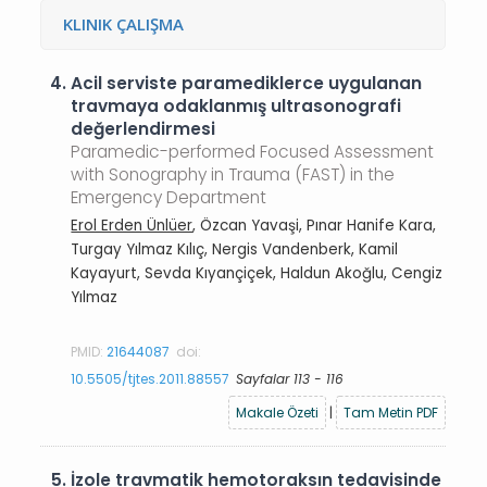
KLINIK ÇALIŞMA
4.
Acil serviste paramediklerce uygulanan
travmaya odaklanmış ultrasonografi
değerlendirmesi
Paramedic-performed Focused Assessment
with Sonography in Trauma (FAST) in the
Emergency Department
Erol Erden Ünlüer
, Özcan Yavaşi, Pınar Hanife Kara,
Turgay Yılmaz Kılıç, Nergis Vandenberk, Kamil
Kayayurt, Sevda Kıyançiçek, Haldun Akoğlu, Cengiz
Yılmaz
PMID:
21644087
doi:
10.5505/tjtes.2011.88557
Sayfalar 113 - 116
Makale Özeti
|
Tam Metin PDF
5.
İzole travmatik hemotoraksın tedavisinde