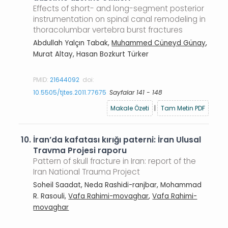
Effects of short- and long-segment posterior
instrumentation on spinal canal remodeling in
thoracolumbar vertebra burst fractures
Abdullah Yalçın Tabak,
Muhammed Cüneyd Günay
,
Murat Altay, Hasan Bozkurt Türker
PMID:
21644092
doi:
10.5505/tjtes.2011.77675
Sayfalar 141 - 148
Makale Özeti
|
Tam Metin PDF
10.
İran’da kafatası kırığı paterni: İran Ulusal
Travma Projesi raporu
Pattern of skull fracture in Iran: report of the
Iran National Trauma Project
Soheil Saadat, Neda Rashidi-ranjbar, Mohammad
R. Rasouli,
Vafa Rahimi-movaghar
,
Vafa Rahimi-
movaghar