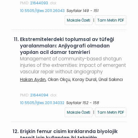
PMID:
21644093
doi:
10.5505/tjtes.2011.26043
Sayfalar 149 - 151
Makale Özeti
|
Tam Metin PDF
11.
Ekstremitelerdeki toplumsal av tüfeği
yaralanmaları: Anjiyografi olmadan
yapılan acil damar tamirleri
Management of community-based shotgun
injuries of the extremities: impact of emergent
vascular repair without angiography
Hakan Aydın
, Okan Okçu, Koray Dural, Ünal Sakıncı
PMID:
21644094
doi:
10.5505/tjtes.2011.34032
Sayfalar 152 - 158
Makale Özeti
|
Tam Metin PDF
12.
Erişkin femur cisim kırıklarında biyolojik
tespit için kullanılan iki tekniğin