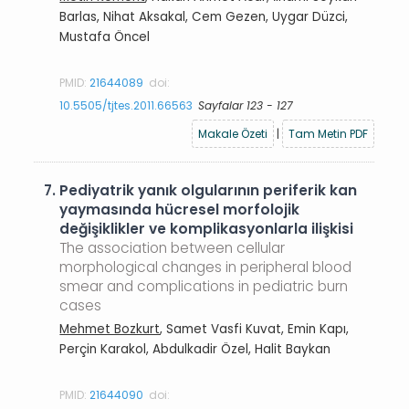
Barlas, Nihat Aksakal, Cem Gezen, Uygar Düzci,
Mustafa Öncel
PMID:
21644089
doi:
10.5505/tjtes.2011.66563
Sayfalar 123 - 127
Makale Özeti
|
Tam Metin PDF
7.
Pediyatrik yanık olgularının periferik kan
yaymasında hücresel morfolojik
değişiklikler ve komplikasyonlarla ilişkisi
The association between cellular
morphological changes in peripheral blood
smear and complications in pediatric burn
cases
Mehmet Bozkurt
, Samet Vasfi Kuvat, Emin Kapı,
Perçin Karakol, Abdulkadir Özel, Halit Baykan
PMID:
21644090
doi: