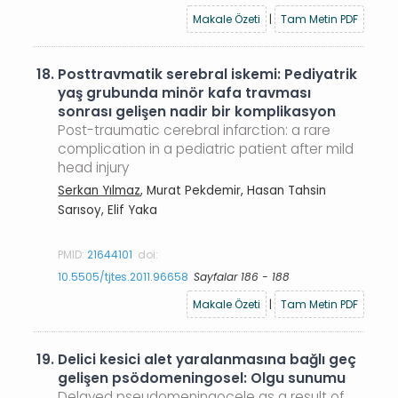
Makale Özeti
|
Tam Metin PDF
18.
Posttravmatik serebral iskemi: Pediyatrik
yaş grubunda minör kafa travması
sonrası gelişen nadir bir komplikasyon
Post-traumatic cerebral infarction: a rare
complication in a pediatric patient after mild
head injury
Serkan Yılmaz
, Murat Pekdemir, Hasan Tahsin
Sarısoy, Elif Yaka
PMID:
21644101
doi:
10.5505/tjtes.2011.96658
Sayfalar 186 - 188
Makale Özeti
|
Tam Metin PDF
19.
Delici kesici alet yaralanmasına bağlı geç
gelişen psödomeningosel: Olgu sunumu
Delayed pseudomeningocele as a result of