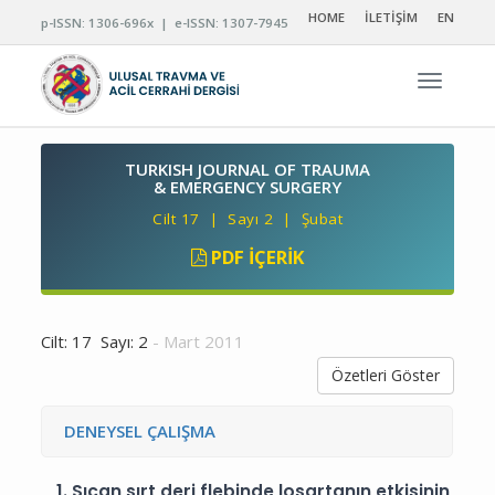
HOME
İLETİŞİM
EN
p-ISSN: 1306-696x | e-ISSN: 1307-7945
Navigas
TURKISH JOURNAL OF TRAUMA
& EMERGENCY SURGERY
Cilt 17 | Sayı 2 | Şubat
PDF İÇERIK
Cilt: 17 Sayı: 2
- Mart 2011
Özetleri Göster
DENEYSEL ÇALIŞMA
1.
Sıçan sırt deri flebinde losartanın etkisinin