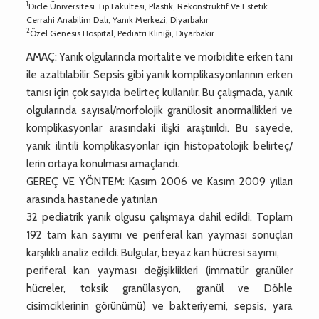
1
Dicle Üniversitesi Tıp Fakültesi, Plastik, Rekonstrüktif Ve Estetik
Cerrahi Anabilim Dalı, Yanık Merkezi, Diyarbakır
2
Özel Genesis Hospital, Pediatri Kliniği, Diyarbakır
AMAÇ: Yanık olgularında mortalite ve morbidite erken tanı
ile azaltılabilir. Sepsis gibi yanık komplikasyonlarının erken
tanısı için çok sayıda belirteç kullanılır. Bu çalışmada, yanık
olgularında sayısal/morfolojik granülosit anormallikleri ve
komplikasyonlar arasındaki ilişki araştırıldı. Bu sayede,
yanık ilintili komplikasyonlar için histopatolojik belirteç/
lerin ortaya konulması amaçlandı.
GEREÇ VE YÖNTEM: Kasım 2006 ve Kasım 2009 yılları
arasında hastanede yatırılan
32 pediatrik yanık olgusu çalışmaya dahil edildi. Toplam
192 tam kan sayımı ve periferal kan yayması sonuçları
karşılıklı analiz edildi. Bulgular, beyaz kan hücresi sayımı,
periferal kan yayması değişiklikleri (immatür granüler
hücreler, toksik granülasyon, granül ve Döhle
cisimciklerinin görünümü) ve bakteriyemi, sepsis, yara