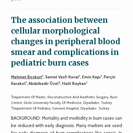
The association between
cellular morphological
changes in peripheral blood
smear and complications in
pediatric burn cases
1
1
1
Mehmet Bozkurt
, Samet Vasfi Kuvat
, Emin Kapı
, Perçin
1
2
1
Karakol
, Abdulkadir Özel
, Halit Baykan
1
Deparment Of Plastic, Reconstructive And Aesthetic Surgery, Burn
Centre, Dicle University Faculty Of Medicine, Diyarbakır, Turkey
2
Department Of Pediatry, Genesis Hospital, Diyarbakır, Turkey
BACKGROUND: Mortality and morbidity in burn cases can
be reduced with early diagnosis. Many markers are used
for early diagnosis of burn complications like sepsis. In