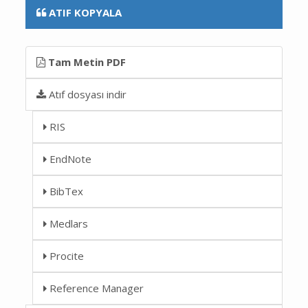
ATIF KOPYALA
Tam Metin PDF
Atıf dosyası indir
RIS
EndNote
BibTex
Medlars
Procite
Reference Manager