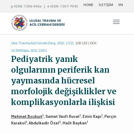
HOME
İLETİŞİM
EN
p-ISSN: 1306-696x | e-ISSN: 1307-7945
Navigas
Ulus Travma Acil Cerrahi Derg. 2011; 17(2):
128-132 | DOI:
10.5505/tjtes.2011.13911
Pediyatrik yanık
olgularının periferik kan
yaymasında hücresel
morfolojik değişiklikler ve
komplikasyonlarla ilişkisi
1
1
1
Mehmet Bozkurt
, Samet Vasfi Kuvat
, Emin Kapı
, Perçin
1
2
1
Karakol
, Abdulkadir Özel
, Halit Baykan