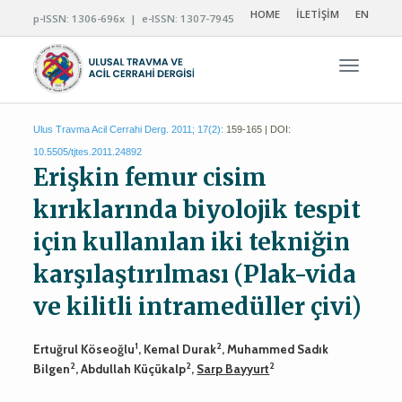
HOME
İLETİŞİM
EN
p-ISSN: 1306-696x | e-ISSN: 1307-7945
Navigas
Ulus Travma Acil Cerrahi Derg. 2011; 17(2):
159-165 | DOI:
10.5505/tjtes.2011.24892
Erişkin femur cisim
kırıklarında biyolojik tespit
için kullanılan iki tekniğin
karşılaştırılması (Plak-vida
ve kilitli intramedüller çivi)
1
2
Ertuğrul Köseoğlu
, Kemal Durak
, Muhammed Sadık
2
2
2
Bilgen
, Abdullah Küçükalp
,
Sarp Bayyurt