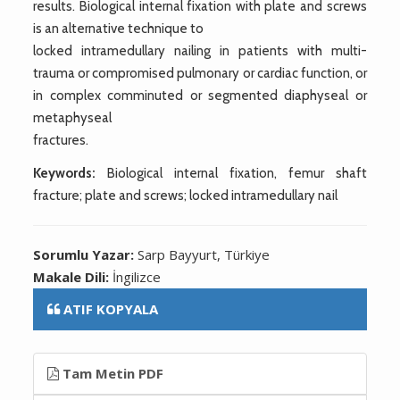
results. Biological internal fixation with plate and screws
is an alternative technique to
locked intramedullary nailing in patients with multi-
trauma or compromised pulmonary or cardiac function, or
in complex comminuted or segmented diaphyseal or
metaphyseal
fractures.
Keywords:
Biological internal fixation, femur shaft
fracture; plate and screws; locked intramedullary nail
Sorumlu Yazar:
Sarp Bayyurt, Türkiye
Makale Dili:
İngilizce
ATIF KOPYALA
Tam Metin PDF