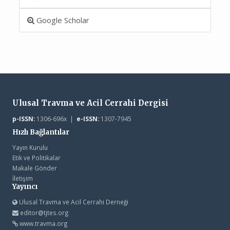
Google Scholar
Ulusal Travma ve Acil Cerrahi Dergisi
p-ISSN:
1306-696x |
e-ISSN:
1307-7945
Hızlı Bağlantılar
Yayın Kurulu
Etik ve Politikalar
Makale Gönder
İletişim
Yayıncı
Ulusal Travma ve Acil Cerrahi Derneği
editor@tjtes.org
www.travma.org