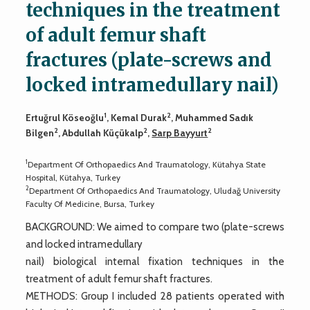
techniques in the treatment
of adult femur shaft
fractures (plate-screws and
locked intramedullary nail)
1
2
Ertuğrul Köseoğlu
, Kemal Durak
, Muhammed Sadık
2
2
2
Bilgen
, Abdullah Küçükalp
,
Sarp Bayyurt
1
Department Of Orthopaedics And Traumatology, Kütahya State
Hospital, Kütahya, Turkey
2
Department Of Orthopaedics And Traumatology, Uludağ University
Faculty Of Medicine, Bursa, Turkey
BACKGROUND: We aimed to compare two (plate-screws
and locked intramedullary
nail) biological internal fixation techniques in the
treatment of adult femur shaft fractures.
METHODS: Group I included 28 patients operated with