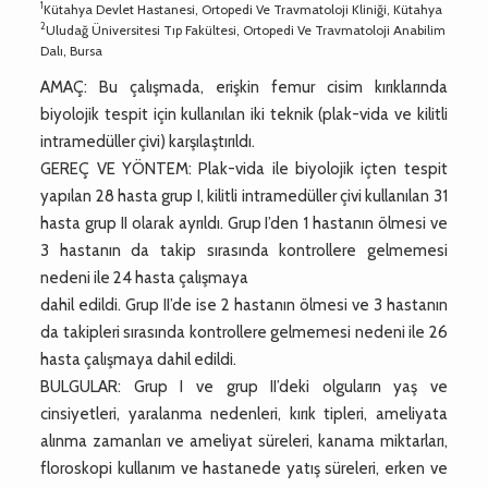
1
Kütahya Devlet Hastanesi, Ortopedi Ve Travmatoloji Kliniği, Kütahya
2
Uludağ Üniversitesi Tıp Fakültesi, Ortopedi Ve Travmatoloji Anabilim
Dalı, Bursa
AMAÇ: Bu çalışmada, erişkin femur cisim kırıklarında
biyolojik tespit için kullanılan iki teknik (plak-vida ve kilitli
intramedüller çivi) karşılaştırıldı.
GEREÇ VE YÖNTEM: Plak-vida ile biyolojik içten tespit
yapılan 28 hasta grup I, kilitli intramedüller çivi kullanılan 31
hasta grup II olarak ayrıldı. Grup I’den 1 hastanın ölmesi ve
3 hastanın da takip sırasında kontrollere gelmemesi
nedeni ile 24 hasta çalışmaya
dahil edildi. Grup II’de ise 2 hastanın ölmesi ve 3 hastanın
da takipleri sırasında kontrollere gelmemesi nedeni ile 26
hasta çalışmaya dahil edildi.
BULGULAR: Grup I ve grup II’deki olguların yaş ve
cinsiyetleri, yaralanma nedenleri, kırık tipleri, ameliyata
alınma zamanları ve ameliyat süreleri, kanama miktarları,
floroskopi kullanım ve hastanede yatış süreleri, erken ve