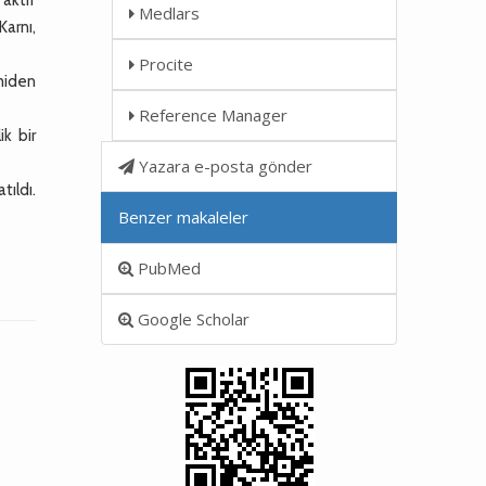
Medlars
Karnı,
Procite
omiden
Reference Manager
k bir
Yazara e-posta gönder
tıldı.
Benzer makaleler
PubMed
Google Scholar