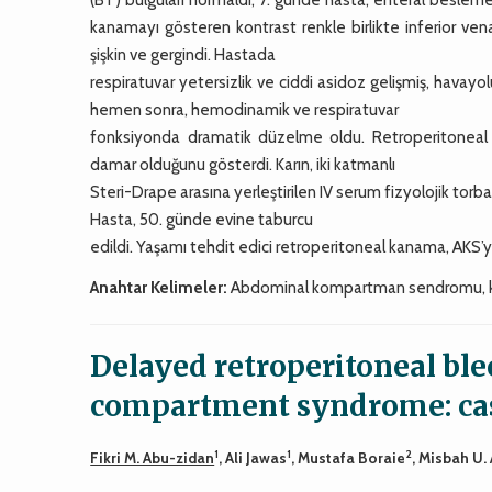
kanamayı gösteren kontrast renkle birlikte inferior ve
şişkin ve gergindi. Hastada
respiratuvar yetersizlik ve ciddi asidoz gelişmiş, havayol
hemen sonra, hemodinamik ve respiratuvar
fonksiyonda dramatik düzelme oldu. Retroperitoneal he
damar olduğunu gösterdi. Karın, iki katmanlı
Steri-Drape arasına yerleştirilen IV serum fizyolojik torbala
Hasta, 50. günde evine taburcu
edildi. Yaşamı tehdit edici retroperitoneal kanama, AKS’y
Anahtar Kelimeler:
Abdominal kompartman sendromu, k
Delayed retroperitoneal bl
compartment syndrome: cas
1
1
2
Fikri M. Abu-zidan
, Ali Jawas
, Mustafa Boraie
, Misbah U