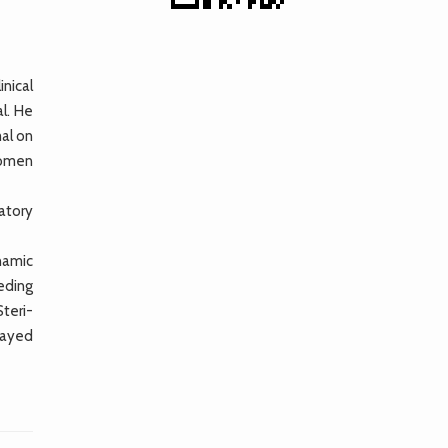
nical
l. He
al on
domen
atory
namic
eding
teri-
layed