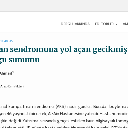
DERGİ HAKKINDA
EDİTÖRLER
AM
011.48615
n sendromuna yol açan gecikmiş
lgu sunumu
3
. Ahmed
 Arap Emirlikleri
nal kompartman sendromu (AKS) nadir görülür. Burada, böyle nadi
üşen 46 yaşındaki bir erkek, Al-Ain Hastanesine yatırıldı. Hasta hemod
şkin değildi. Yatırılma sırasında gerçekleştirilen karın bilgisayarlı tomog
yi tolere etti, 15. günde hasta aniden hipotansif hale geldi. BT’sinde