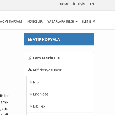
HOME
İLETİŞİM
EN
AÇ VE KAPSAM
İNDEKSLER
YAZARLARA BİLGİ
İLETİŞİM
ATIF KOPYALA
Tam Metin PDF
Atıf dosyası indir
RIS
EndNote
r bir
inamik
BibTex
rafisi
 aktif