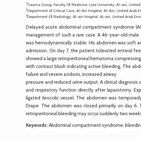
1
Trauma Group, Faculty Of Medicine, Uae University, Al-ain, United
2
Department of Critical Care, Al-Ain Hospital, Al-Ain, United Arab 
3
Department Of Radiology, Al-ain Hospital, Al-ain, United Arab Emi
Delayed acute abdominal compartment syndrome (ACS) d
management of such a rare case. A 46-year-old male w
was hemodynamically stable. His abdomen was soft a
admission. On day 7, the patient tolerated enteral 
showed a large retroperitoneal hematoma compressing t
with contrast blush indicating active bleeding. The 
failure and severe acidosis, increased airway
pressure and reduced urine output. A clinical diagno
and respiratory function directly after laparotomy. E
ligated ileocolic vessel. The abdomen was temporaril
Drape. The abdomen was closed primarily on day 6. 
retroperitoneal bleeding may occur suddenly two weeks
Keywords:
Abdominal compartment syndrome, bleeding;