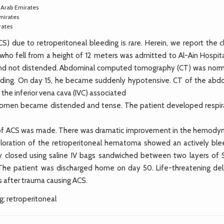
 Arab Emirates
Emirates
rates
ue to retroperitoneal bleeding is rare. Herein, we report the cli
ho fell from a height of 12 meters was admitted to Al-Ain Hospita
nd not distended. Abdominal computed tomography (CT) was norm
feeding. On day 15, he became suddenly hypotensive. CT of the ab
he inferior vena cava (IVC) associated
abdomen became distended and tense. The patient developed respir
sis of ACS was made. There was dramatic improvement in the hemody
xploration of the retroperitoneal hematoma showed an actively ble
y closed using saline IV bags sandwiched between two layers of S
The patient was discharged home on day 50. Life-threatening de
 after trauma causing ACS.
 retroperitoneal