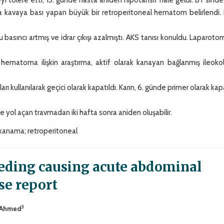
na kavaya bası yapan büyük bir retroperitoneal hematom belirlendi. 
u basıncı artmış ve idrar çıkışı azalmıştı. AKS tanısı konuldu. Laparot
matoma ilişkin araştırma, aktif olarak kanayan bağlanmış ileokoli
rı kullanılarak geçici olarak kapatıldı. Karın, 6. günde primer olarak kapa
e yol açan travmadan iki hafta sonra aniden oluşabilir.
anama; retroperitoneal
eeding causing acute abdominal
e report
3
. Ahmed