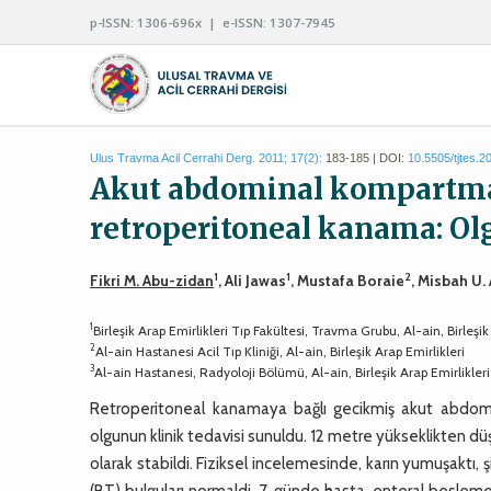
p-ISSN: 1306-696x | e-ISSN: 1307-7945
Ulus Travma Acil Cerrahi Derg. 2011; 17(2):
183-185 | DOI:
10.5505/tjtes.2
Akut abdominal kompartma
retroperitoneal kanama: O
1
1
2
Fikri M. Abu-zidan
, Ali Jawas
, Mustafa Boraie
, Misbah U
1
Birleşik Arap Emirlikleri Tıp Fakültesi, Travma Grubu, Al-ain, Birleşik
2
Al-ain Hastanesi Acil Tıp Kliniği, Al-ain, Birleşik Arap Emirlikleri
3
Al-ain Hastanesi, Radyoloji Bölümü, Al-ain, Birleşik Arap Emirlikleri
Retroperitoneal kanamaya bağlı gecikmiş akut abdomi
olgunun klinik tedavisi sunuldu. 12 metre yükseklikten d
olarak stabildi. Fiziksel incelemesinde, karın yumuşaktı, şi
(BT) bulguları normaldi, 7. günde hasta, enteral besleme