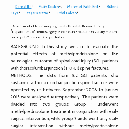
1
2
2
Kemal Ilik
,
Fatih Keskin
,
Mehmet Fatih Erdi
,
Bülent
2
2
2
Kaya
,
Yaşar Karataş
,
Erdal Kalkan
1
Department of Neurosurgery, Farabi Hospital, Konya-Turkey
2
Department of Neurosurgery, Necmettin Erbakan University Meram
Faculty of Medicine, Konya-Turkey
BACKGROUND: In this study, we aim to evaluate the
potential effects of methylprednisolone on the
neurological outcome of spinal cord injury (SCI) patients
with thoracolumbar junction (T10-L1) spine fractures.
METHODS: The data from 182 SCI patients who
sustained a thoracolumbar junction spine fracture were
operated by us between September 2008 to January
2015 were analysed retrospectively. The patients were
divided into two groups: Group 1 underwent
methylprednisolone treatment in conjunction with early
surgical intervention, while group 2 underwent only early
surgical intervention without methylprednisolone