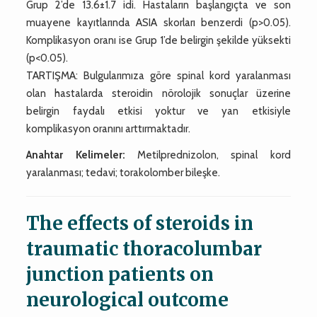
Grup 2’de 13.6±1.7 idi. Hastaların başlangıçta ve son
muayene kayıtlarında ASIA skorları benzerdi (p>0.05).
Komplikasyon oranı ise Grup 1’de belirgin şekilde yüksekti
(p<0.05).
TARTIŞMA: Bulgularımıza göre spinal kord yaralanması
olan hastalarda steroidin nörolojik sonuçlar üzerine
belirgin faydalı etkisi yoktur ve yan etkisiyle
komplikasyon oranını arttırmaktadır.
Anahtar Kelimeler:
Metilprednizolon, spinal kord
yaralanması; tedavi; torakolomber bileşke.
The effects of steroids in
traumatic thoracolumbar
junction patients on
neurological outcome