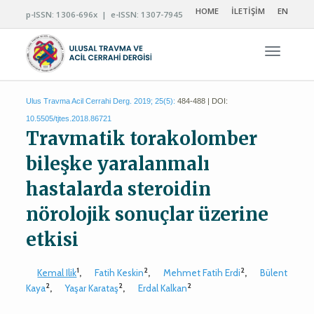
HOME
İLETİŞİM
EN
p-ISSN: 1306-696x | e-ISSN: 1307-7945
Navigas
Ulus Travma Acil Cerrahi Derg. 2019; 25(5):
484-488 | DOI:
10.5505/tjtes.2018.86721
Travmatik torakolomber
bileşke yaralanmalı
hastalarda steroidin
nörolojik sonuçlar üzerine
etkisi
1
2
2
Kemal Ilik
,
Fatih Keskin
,
Mehmet Fatih Erdi
,
Bülent
2
2
2
Kaya
,
Yaşar Karataş
,
Erdal Kalkan