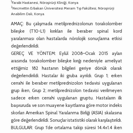
1
Farabi Hastanesi, Nöroşirürji Kliniği, Konya
2
Necmettin Erbakan Üniversitesi Meram Tıp Fakültesi, Nöroşirürji
Anabilim Dalı, Konya
AMAÇ: Bu çalışmada metilprednizolonun torakolomber
bileşke (T10-L1) kırıkları ile beraber spinal kord
yaralanması olan hastalarda nörolojik sonuçlarına etkisi
değerlendirildi.
GEREÇ VE YÖNTEM: Eylül 2008–Ocak 2015 ayları
arasında torakolomber bileşke kırığı nedeniyle ameliyat
ettiğimiz 182 hastanın bilgileri geriye dönük olarak
değerlendirildi. Hastalar iki gruba ayrıldı. Grup 1; erken
cerrahi ile beraber metilprednizolon tedavisi uygulanan
grup iken, Grup 2; metilprednizolon tedavisi verilmeyen
sadece erken cerrahi uygulanan gruptu. Hastaların ilk
başvuruda ve son muayene kayıtlarına göre motor indeks
skorları Amerikan Spinal Yaralanma Birliği (ASIA) skalasına
göre değerlendirildi. Sonuçlar istatistiki olarak karşılaştırıldı.
BULGULAR: Grup 1’de ortalama takip süresi 14.4±1.4 iken