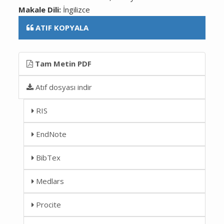
Makale Dili:
İngilizce
ATIF KOPYALA
Tam Metin PDF
Atıf dosyası indir
RIS
EndNote
BibTex
Medlars
Procite