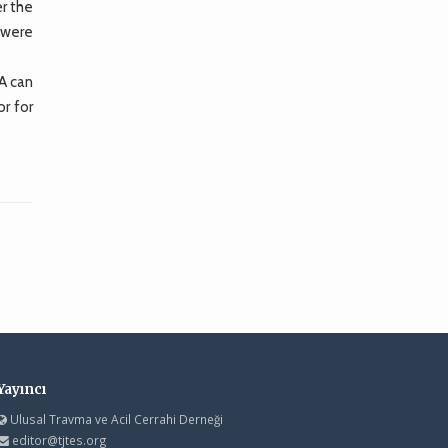
er the
 were
A can
or for
Yayıncı
Ulusal Travma ve Acil Cerrahi Derneği
editor@tjtes.org