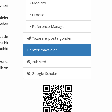
Medlars
nları
Procite
aleler
rleri
Reference Manager
ecede
Yazara e-posta gönder
lı bir
örüldü
Benzer makaleler
PubMed
yonu,
lir ve
Google Scholar