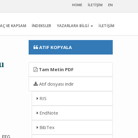
HOME
İLETİŞİM
EN
AÇ VE KAPSAM
İNDEKSLER
YAZARLARA BİLGİ
İLETİŞİM
ATIF KOPYALA
u
Tam Metin PDF
Atıf dosyası indir
RIS
EndNote
BibTex
e EEG