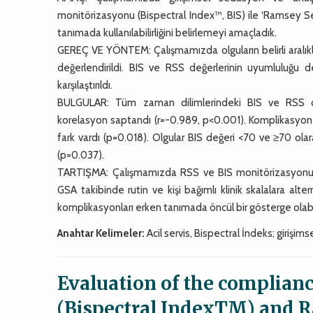
monitörizasyonu (Bispectral Index™, BIS) ile ‘Ramsey S
tanımada kullanılabilirliğini belirlemeyi amaçladık.
GEREÇ VE YÖNTEM: Çalışmamızda olguların belirli aralıkl
değerlendirildi. BIS ve RSS değerlerinin uyumluluğu d
karşılaştırıldı.
BULGULAR: Tüm zaman dilimlerindeki BIS ve RSS değer
korelasyon saptandı (r=-0.989, p<0.001). Komplikasyon gö
fark vardı (p=0.018). Olgular BIS değeri <70 ve ≥70 ola
(p=0.037).
TARTIŞMA: Çalışmamızda RSS ve BIS monitörizasyonu 
GSA takibinde rutin ve kişi bağımlı klinik skalalara alte
komplikasyonları erken tanımada öncül bir gösterge olabil
Anahtar Kelimeler:
Acil servis, Bispectral İndeks; giriş
Evaluation of the complia
(Bispectral IndexTM) and R