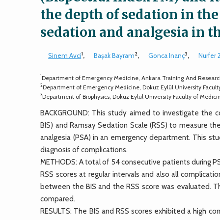
the depth of sedation in t
sedation and analgesia in
1
2
3
Sinem Avci
,
Başak Bayram
,
Gonca Inanç
,
Nurfer
1
Department of Emergency Medicine, Ankara Training And Research
2
Department of Emergency Medicine, Dokuz Eylül University Faculty
3
Department of Biophysics, Dokuz Eylül University Faculty of Medici
BACKGROUND: This study aimed to investigate the co
BIS) and Ramsay Sedation Scale (RSS) to measure the
analgesia (PSA) in an emergency department. This stud
diagnosis of complications.
METHODS: A total of 54 consecutive patients during PS
RSS scores at regular intervals and also all complica
between the BIS and the RSS score was evaluated. Th
compared.
RESULTS: The BIS and RSS scores exhibited a high co