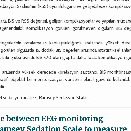
edasyon Skalası’nın (RSS) uyumluluğunu ve gelişebilecek komplikasyo
arla BIS ve RSS değerleri, gelişen komplikasyonlar ve yapılan müdah
eğerlendirildi. Komplikasyon görülen, görülmeyen olguların BIS değe
lerinin ortalamaları karşılaştırıldığında aralarında yüksek der
rülen olgularda 15. dk’daki BIS değerleri arasında istatistiksel anlam
rak iki gruba ayrıldı. BIS <70 olan grupta daha fazla komplikasyon g
aralarında yüksek derecede korelasyon saptandı. BIS monitörizas
rnatif, objektif bir monitörizasyon yöntemi olarak güvenle kullanılabi
ir.
imsel sedasyon analjezi; Ramsey Sedasyon Skalası.
nce between EEG monitoring
amsey Sedation Scale to measure