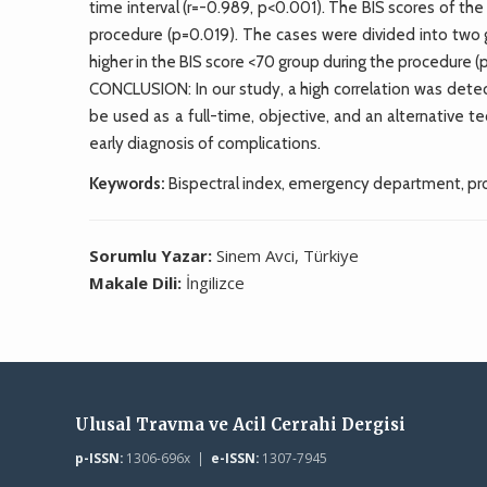
time interval (r=-0.989, p<0.001). The BIS scores of t
procedure (p=0.019). The cases were divided into two 
higher in the BIS score <70 group during the procedure (
CONCLUSION: In our study, a high correlation was dete
be used as a full-time, objective, and an alternative t
early diagnosis of complications.
Keywords:
Bispectral index, emergency department, pr
Sorumlu Yazar:
Sinem Avci, Türkiye
Makale Dili:
İngilizce
Ulusal Travma ve Acil Cerrahi Dergisi
p-ISSN:
1306-696x |
e-ISSN:
1307-7945