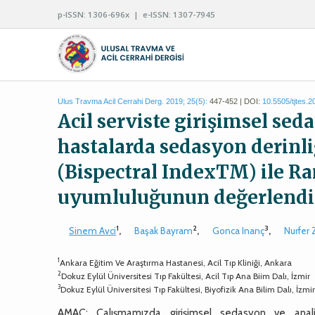
p-ISSN: 1306-696x | e-ISSN: 1307-7945
Ulus Travma Acil Cerrahi Derg. 2019; 25(5):
447-452 | DOI:
10.5505/tjtes.
Acil serviste girişimsel se
hastalarda sedasyon derinl
(Bispectral IndexTM) ile R
uyumluluğunun değerlendi
1
2
3
Sinem Avci
,
Başak Bayram
,
Gonca Inanç
,
Nurfer
1
Ankara Eğitim Ve Araştırma Hastanesi, Acil Tıp Kliniği, Ankara
2
Dokuz Eylül Üniversitesi Tıp Fakültesi, Acil Tıp Ana Biim Dalı, İzmir
3
Dokuz Eylül Üniversitesi Tıp Fakültesi, Biyofizik Ana Bilim Dalı, İzmi
AMAÇ: Çalışmamızda girişimsel sedasyon ve analj