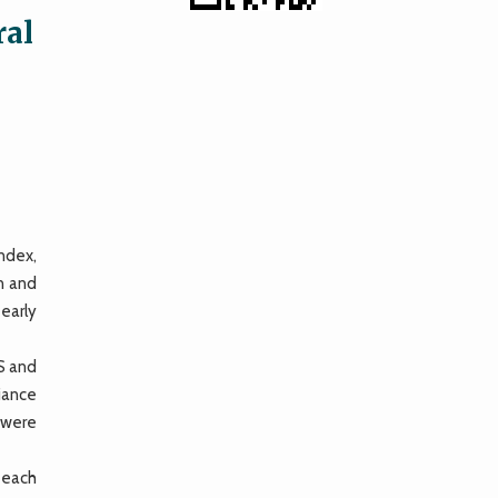
ral
ndex,
n and
early
S and
iance
 were
 each