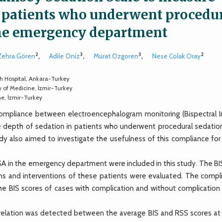
he patients who underwent procedu
 the emergency department
2
3
3
2
 Zehra Gören
,
Adile Oniz
,
Murat Ozgoren
,
Nese Colak Oray
 Hospital, Ankara-Turkey
 of Medicine, İzmir-Turkey
ne, İzmir-Turkey
mpliance between electroencephalogram monitoring (Bispectral I
 depth of sedation in patients who underwent procedural sedatio
y also aimed to investigate the usefulness of this compliance for 
A in the emergency department were included in this study. The BI
tions and interventions of these patients were evaluated. The compl
e BIS scores of cases with complication and without complication
rrelation was detected between the average BIS and RSS scores at