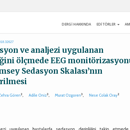
DERGİ HAKKINDA
EDİTÖRLER
AM
2018.32627
dasyon ve analjezi uygulanan
iğini ölçmede EEG monitörizasyon
amsey Sedasyon Skalası’nın
rilmesi
2
3
3
2
 Zehra Gören
,
Adile Oniz
,
Murat Ozgoren
,
Nese Colak Oray
r
ezi uygulanan hastalarda sedasyon derinliğini takip etmed