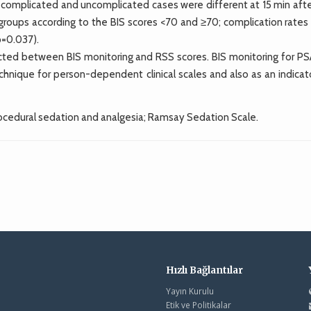
he complicated and uncomplicated cases were different at 15 min aft
groups according to the BIS scores <70 and ≥70; complication rates
p=0.037).
cted between BIS monitoring and RSS scores. BIS monitoring for PS
echnique for person-dependent clinical scales and also as an indicat
ocedural sedation and analgesia; Ramsay Sedation Scale.
Hızlı Bağlantılar
Yayın Kurulu
Etik ve Politikalar