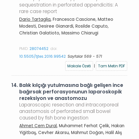
sequestration in perforated appendicitis: A
rare case report
Dario Tartaglia
, Francesca Cascione, Matteo
Modesti, Desiree Gianardi, Rosilde Caputo,
Christian Galatioto, Massimo Chiarugi
PMID:
28074452
doi:
10.5505/tjtes.2016.99542
Sayfalar 569 - 571
Makale Özeti
|
Tam Metin PDF
14.
Balık kılçığı yutulmasına bağlı gelişen ince
bağırsak perforasyonunun laparoskopik
rezeksiyon ve anastomozu
Laparoscopic resection and intracorporeal
anastomosis of perforated small bowel
caused by fish bone ingestion
Ahmet Cem Dural
, Muhammet Ferhat Çelik, Hakan
Yiğitbaş, Cevher Akarsu, Mahmut Doğan, Halil Alış