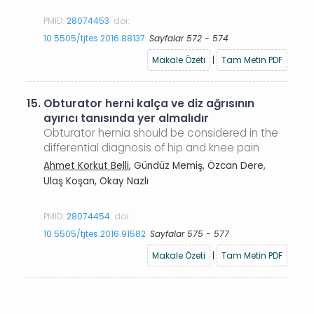
PMID:
28074453
doi:
10.5505/tjtes.2016.88137
Sayfalar 572 - 574
Makale Özeti
|
Tam Metin PDF
15.
Obturator herni kalça ve diz ağrısının
ayırıcı tanısında yer almalıdır
Obturator hernia should be considered in the
differential diagnosis of hip and knee pain
Ahmet Korkut Belli
, Gündüz Memiş, Özcan Dere,
Ulaş Koşan, Okay Nazlı
PMID:
28074454
doi:
10.5505/tjtes.2016.91582
Sayfalar 575 - 577
Makale Özeti
|
Tam Metin PDF