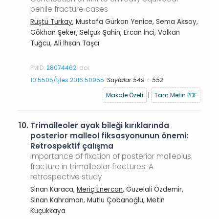
penile fracture cases
Rüştü Türkay
, Mustafa Gürkan Yenice, Sema Aksoy,
Gökhan Şeker, Selçuk Şahin, Ercan İnci, Volkan
Tuğcu, Ali İhsan Taşcı
PMID:
28074462
doi:
10.5505/tjtes.2016.50955
Sayfalar 549 - 552
Makale Özeti
|
Tam Metin PDF
10.
Trimalleoler ayak bileği kırıklarında
posterior malleol fiksasyonunun önemi:
Retrospektif çalışma
Importance of fixation of posterior malleolus
fracture in trimalleolar fractures: A
retrospective study
Sinan Karaca,
Meriç Enercan
, Guzelali Ozdemir,
Sinan Kahraman, Mutlu Çobanoğlu, Metin
Küçükkaya