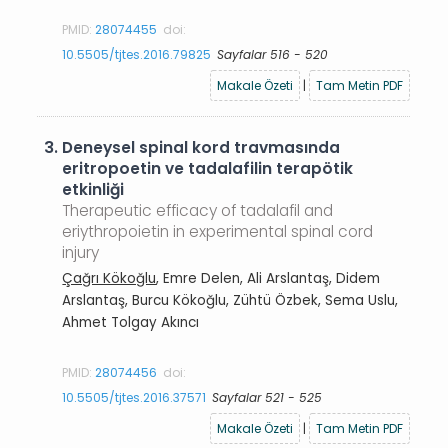
PMID:
28074455
doi:
10.5505/tjtes.2016.79825
Sayfalar 516 - 520
Makale Özeti
|
Tam Metin PDF
3.
Deneysel spinal kord travmasında
eritropoetin ve tadalafilin terapötik
etkinliği
Therapeutic efficacy of tadalafil and
eriythropoietin in experimental spinal cord
injury
Çağrı Kökoğlu
, Emre Delen, Ali Arslantaş, Didem
Arslantaş, Burcu Kökoğlu, Zühtü Özbek, Sema Uslu,
Ahmet Tolgay Akıncı
PMID:
28074456
doi:
10.5505/tjtes.2016.37571
Sayfalar 521 - 525
Makale Özeti
|
Tam Metin PDF