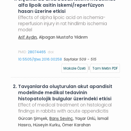
alfa lipoik asitin iskemi/reperfüzyon
hasarı üzerine etkisi
Effects of alpha lipoic acid on ischemia-
reperfusion injury in rat hindlimb ischemia
model
Arif Aydın
, Alpagan Mustafa Yıldırım
PMID:
28074465
doi:
10.5505/tjtes.2016.00258
Sayfalar 509 - 515
Makale Özeti
|
Tam Metin PDF
2.
Tavşanlarda oluşturulan akut apandisit
modelinde medikal tedavinin
histopatolojik bulgular üzerindeki etkisi
Effect of medical treatment on histological
findings in rabbits with acute appendicitis
Gürcan Şimşek,
Barış Sevinç
, Yaşar Ünlü, İsmail
Hasırcı, Hüseyin Kurku, Ömer Karahan