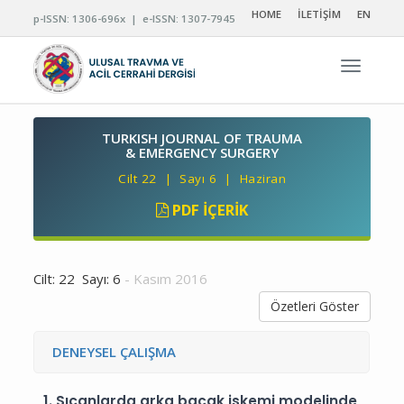
HOME
İLETİŞİM
EN
p-ISSN: 1306-696x | e-ISSN: 1307-7945
Navigas
TURKISH JOURNAL OF TRAUMA
& EMERGENCY SURGERY
Cilt 22 | Sayı 6 | Haziran
PDF İÇERIK
Cilt: 22 Sayı: 6
- Kasım 2016
Özetleri Göster
DENEYSEL ÇALIŞMA
1.
Sıçanlarda arka bacak iskemi modelinde