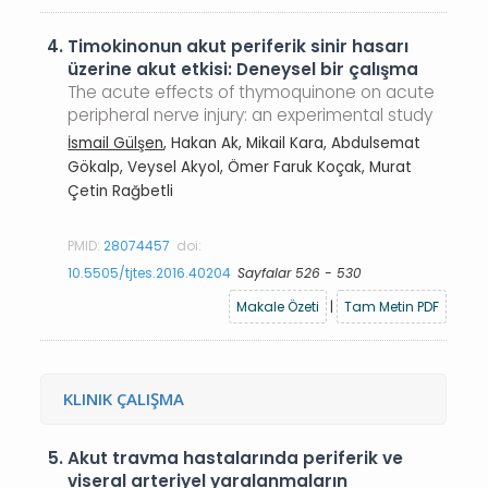
4.
Timokinonun akut periferik sinir hasarı
üzerine akut etkisi: Deneysel bir çalışma
The acute effects of thymoquinone on acute
peripheral nerve injury: an experimental study
İsmail Gülşen
, Hakan Ak, Mikail Kara, Abdulsemat
Gökalp, Veysel Akyol, Ömer Faruk Koçak, Murat
Çetin Rağbetli
PMID:
28074457
doi:
10.5505/tjtes.2016.40204
Sayfalar 526 - 530
Makale Özeti
|
Tam Metin PDF
KLINIK ÇALIŞMA
5.
Akut travma hastalarında periferik ve
viseral arteriyel yaralanmaların