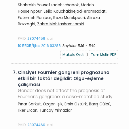
Shahrokh Yousefzadeh-chabok, Marieh
Hosseinpour, Leila Kouchakinejad-eramsadati,
Fatemeh Ranjbar, Reza Malekpouri, Alireza
Razzaghi,
Zahra Mohtasham-amiri
PMID:
28074459
doi:
10.5505/tjtes.2016.93288
Sayfalar 536 - 540
Makale Özeti
|
Tam Metin PDF
7.
Cinsiyet Fournier gangreni prognozuna
etkili bir faktör değildir: Olgu-eşleme
çalışması
Gender does not affect the prognosis of
Fournier’s gangrene: a case-matched study
Pınar Sarkut, Özgen Işık,
Ersin Öztürk
, Barış Gülcü,
Ilker Ercan, Tuncay Yılmazlar
PMID:
28074460
doi: