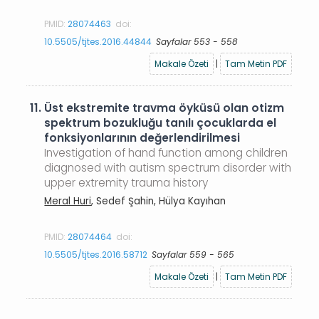
PMID:
28074463
doi:
10.5505/tjtes.2016.44844
Sayfalar 553 - 558
Makale Özeti
|
Tam Metin PDF
11.
Üst ekstremite travma öyküsü olan otizm
spektrum bozukluğu tanılı çocuklarda el
fonksiyonlarının değerlendirilmesi
Investigation of hand function among children
diagnosed with autism spectrum disorder with
upper extremity trauma history
Meral Huri
, Sedef Şahin, Hülya Kayıhan
PMID:
28074464
doi:
10.5505/tjtes.2016.58712
Sayfalar 559 - 565
Makale Özeti
|
Tam Metin PDF