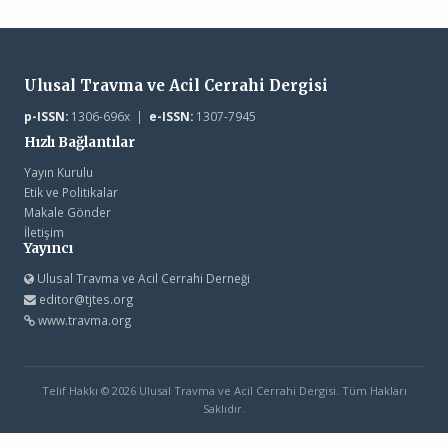
Ulusal Travma ve Acil Cerrahi Dergisi
p-ISSN:
1306-696x |
e-ISSN:
1307-7945
Hızlı Bağlantılar
Yayın Kurulu
Etik ve Politikalar
Makale Gönder
İletişim
Yayıncı
Ulusal Travma ve Acil Cerrahi Derneği
editor@tjtes.org
www.travma.org
Telif Hakkı © 2026 Ulusal Travma ve Acil Cerrahi Dergisi. Tüm Hakları
Saklıdır.