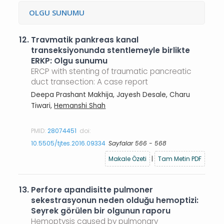
OLGU SUNUMU
12.
Travmatik pankreas kanal
transeksiyonunda stentlemeyle birlikte
ERKP: Olgu sunumu
ERCP with stenting of traumatic pancreatic
duct transection: A case report
Deepa Prashant Makhija, Jayesh Desale, Charu
Tiwari,
Hemanshi Shah
PMID:
28074451
doi:
10.5505/tjtes.2016.09334
Sayfalar 566 - 568
Makale Özeti
|
Tam Metin PDF
13.
Perfore apandisitte pulmoner
sekestrasyonun neden olduğu hemoptizi:
Seyrek görülen bir olgunun raporu
Hemoptysis caused by pulmonary