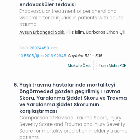
endovasküler tedavisi
Endovascular treatment of peripheral and
visceral arterial injuries in patients with acute
trauma
Aysun Erbahçeci Salık
, Filiz İslim, Barbaros Erhan Çil
PMID:
28074458
doi:
10.5505/tjtes.2016.92645
Sayfalar 531 - 535
Makale Özeti
|
Tam Metin PDF
6.
Yaşlı travma hastalarında mortaliteyi
öngörmeded gözden geçirilmiş Travma
Skoru, Yaralanma Şiddet Skoru ve Travma
ve Yaralanma Şiddet Skoru’nun
karşılaştırması
Comparison of Revised Trauma Score, Injury
Severity Score and Trauma and Injury Severity
Score for mortality prediction in elderly trauma
patients