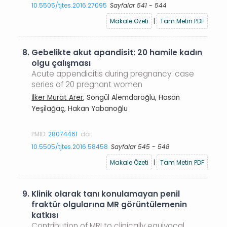
10.5505/tjtes.2016.27095
Sayfalar 541 - 544
Makale Özeti
|
Tam Metin PDF
8.
Gebelikte akut apandisit: 20 hamile kadın
olgu çalışması
Acute appendicitis during pregnancy: case
series of 20 pregnant women
İlker Murat Arer
, Songül Alemdaroğlu, Hasan
Yeşilağaç, Hakan Yabanoğlu
PMID:
28074461
doi:
10.5505/tjtes.2016.58458
Sayfalar 545 - 548
Makale Özeti
|
Tam Metin PDF
9.
Klinik olarak tanı konulamayan penil
fraktür olgularına MR görüntülemenin
katkısı
Contribution of MRI to clinically equivocal