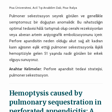
Pisa Üniversitesi, Acil Tıp Anabilim Dalı, Pisa-İtalya
Pulmoner sekestrasyon seyrek görülen ve genellikle
semptomsuz bir doğuştan anomalidir. Bu rahatsızlığın
optimal tedavisi hâlâ tartışmalı olup cerrahi rezeksiyonları
veya aberan arterin anjiyografik embolizasyonunu içerir.
Perfore apandisitin neden olduğu akut sağ alt kadran
karın ağrısının eşlik ettiği pulmoner sekestrasyonla ilişkili
hemoptiziyle gelen 51 yaşında nadir görülen bir erkek
olguyu sunuyoruz.
Anahtar Kelimeler:
Perfore apandisit tedavi stratejisi,
pulmoner sekestrasyon.
Hemoptysis caused by
pulmonary sequestration in
perforated appendicitis: A