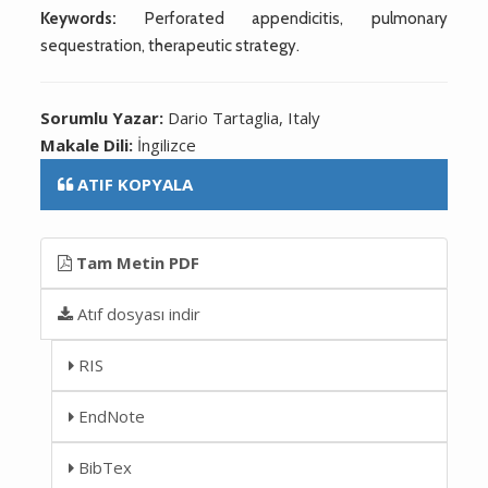
Keywords:
Perforated appendicitis, pulmonary
sequestration, therapeutic strategy.
Sorumlu Yazar:
Dario Tartaglia, Italy
Makale Dili:
İngilizce
ATIF KOPYALA
Tam Metin PDF
Atıf dosyası indir
RIS
EndNote
BibTex