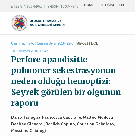
HOME
İLETİŞİM
EN
p-ISSN: 1306-696x | e-ISSN: 1307-7945
Navigas
Ulus Travma Acil Cerrahi Derg. 2016; 22(6):
569-571 | DOI:
10.5505/tjtes.2016.99542
Perfore apandisitte
pulmoner sekestrasyonun
neden olduğu hemoptizi:
Seyrek görülen bir olgunun
raporu
Dario Tartaglia
, Francesca Cascione, Matteo Modesti,
Desiree Gianardi, Rosilde Caputo, Christian Galatioto,
Massimo Chiarugi