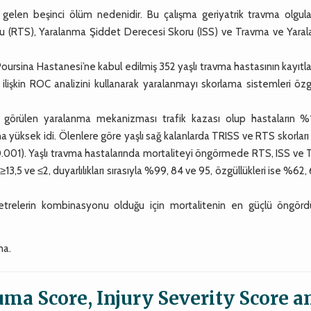
elen beşinci ölüm nedenidir. Bu çalışma geriyatrik travma olgula
u (RTS), Yaralanma Şiddet Derecesi Skoru (ISS) ve Travma ve Yara
oursina Hastanesi’ne kabul edilmiş 352 yaşlı travma hastasının kayıtl
ilişkin ROC analizini kullanarak yaralanmayı skorlama sistemleri özg
 görülen yaralanma mekanizması trafik kazası olup hastaların %1
aha yüksek idi. Ölenlere göre yaşlı sağ kalanlarda TRISS ve RTS skorlar
 (p<0.001). Yaşlı travma hastalarında mortaliteyi öngörmede RTS, ISS ve
≥13,5 ve ≤2, duyarlılıkları sırasıyla %99, 84 ve 95, özgüllükleri ise %62,
elerin kombinasyonu olduğu için mortalitenin en güçlü öngörd
ma.
ma Score, Injury Severity Score a