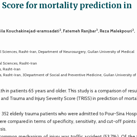
Score for mortality prediction in
2
3
2
Leila Kouchakinejad-eramsadati
, Fatemeh Ranjbar
, Reza Malekpouri
,
 Sciences, Rasht-Iran, Department of Neurosurgery, Guilan University of Medical
l Sciences, Rasht-Iran
s, Rasht-Iran
, Rasht-Iran, 3Department of Social and Preventive Medicine, Guilan University of
 in patients 65 years and older. This study is a comparison of resu
 and Trauma and Injury Severity Score (TRISS) in prediction of mortal
f 352 elderly trauma patients who were admitted to Pour-Sina Hospit
e compared in terms of specificity, sensitivity, and cut-off points
sis.
ommon mechanism of injury was traffic accident (53.7%). Of the t