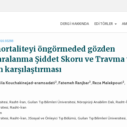
DERGİ HAKKINDA
EDİTÖRLER
AM
2016.93288
mortaliteyi öngörmeded gözden
aralanma Şiddet Skoru ve Travma
 karşılaştırması
2
3
2
Leila Kouchakinejad-eramsadati
, Fatemeh Ranjbar
, Reza Malekpouri
,
esi, Rasht-İran, Guilan Tıp Bilimleri Üniversitesi, Nöroşirürji Anabilim Dalı, Rasht-
sitesi, Rasht-İran
an
tesi, Rasht-İran, 3Sosyal ve Önleyici Tıp Bölümü, Guilan Tıp Bilimleri Üniversitesi,