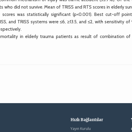
ts who did not survive. Mean of TRISS and RTS scores in elderly sur
 scores was statistically significant (p<0.001). Best cut-off point
, ISS, and TRISS systems were ≤6, ≥13.5, and ≤2, with sensitivity o
spectively.
ortality in elderly trauma patients as result of combination of
Hızlı Bağlantılar
Yayın Kurulu