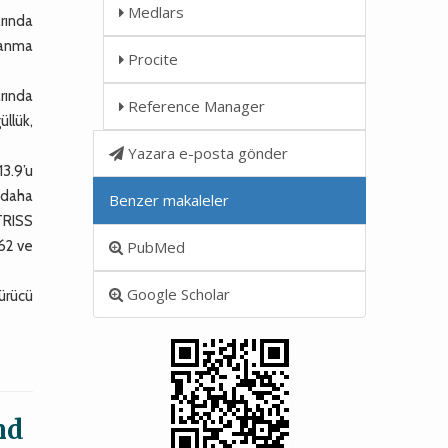
Medlars
rında
lanma
Procite
arında
Reference Manager
üllük,
Yazara e-posta gönder
3.9’u
ı daha
Benzer makaleler
 TRISS
 62 ve
PubMed
Google Scholar
ürücü
nd