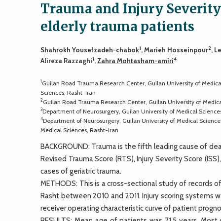
Trauma and Injury Severity 
elderly trauma patients
1
2
Shahrokh Yousefzadeh-chabok
, Marieh Hosseinpour
, 
1
4
Alireza Razzaghi
,
Zahra Mohtasham-amiri
1
Guilan Road Trauma Research Center, Guilan University of Medical
Sciences, Rasht-Iran
2
Guilan Road Trauma Research Center, Guilan University of Medica
3
Department of Neurosurgery, Guilan University of Medical Science
4
Department of Neurosurgery, Guilan University of Medical Sciences
Medical Sciences, Rasht-Iran
BACKGROUND: Trauma is the fifth leading cause of death
Revised Trauma Score (RTS), Injury Severity Score (ISS),
cases of geriatric trauma.
METHODS: This is a cross-sectional study of records o
Rasht between 2010 and 2011. Injury scoring systems wer
receiver operating characteristic curve of patient progno
RESULTS: Mean age of patients was 71.5 years. Most c