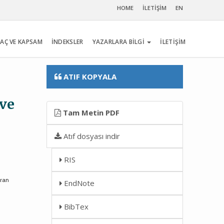
HOME
İLETİŞİM
EN
AÇ VE KAPSAM
İNDEKSLER
YAZARLARA BİLGİ
İLETİŞİM
ATIF KOPYALA
 ve
Tam Metin PDF
Atıf dosyası indir
RIS
İran
EndNote
BibTex