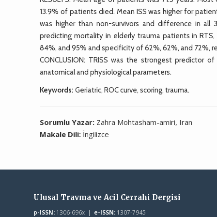
13.9% of patients died. Mean ISS was higher for patien
was higher than non-survivors and difference in all 3
predicting mortality in elderly trauma patients in RTS
84%, and 95% and specificity of 62%, 62%, and 72%, re
CONCLUSION: TRISS was the strongest predictor of m
anatomical and physiological parameters.
Keywords:
Geriatric, ROC curve, scoring, trauma.
Sorumlu Yazar:
Zahra Mohtasham-amiri, Iran
Makale Dili:
İngilizce
Ulusal Travma ve Acil Cerrahi Dergisi
p-ISSN:
1306-696x |
e-ISSN:
1307-7945