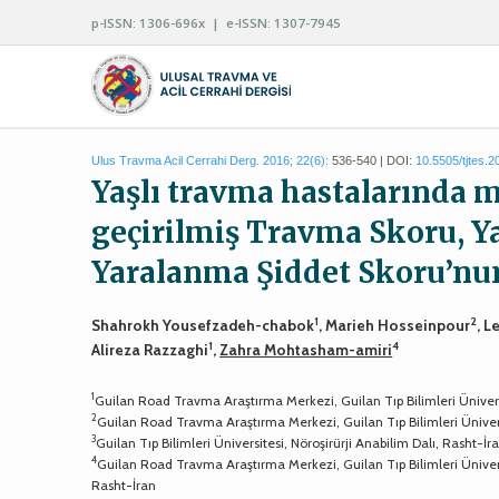
p-ISSN: 1306-696x | e-ISSN: 1307-7945
Ulus Travma Acil Cerrahi Derg. 2016; 22(6):
536-540 | DOI:
10.5505/tjtes.
Yaşlı travma hastalarında 
geçirilmiş Travma Skoru, Y
Yaralanma Şiddet Skoru’nun
1
2
Shahrokh Yousefzadeh-chabok
, Marieh Hosseinpour
, 
1
4
Alireza Razzaghi
,
Zahra Mohtasham-amiri
1
Guilan Road Travma Araştırma Merkezi, Guilan Tıp Bilimleri Üniversit
2
Guilan Road Travma Araştırma Merkezi, Guilan Tıp Bilimleri Üniver
3
Guilan Tıp Bilimleri Üniversitesi, Nöroşirürji Anabilim Dalı, Rasht-İr
4
Guilan Road Travma Araştırma Merkezi, Guilan Tıp Bilimleri Üniversi
Rasht-İran