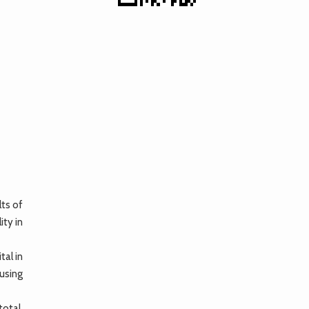
lts of
ity in
al in
 using
otal,