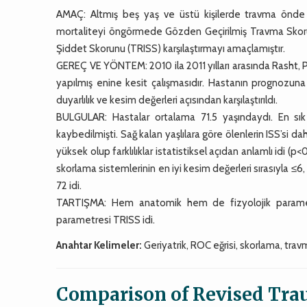
AMAÇ: Altmış beş yaş ve üstü kişilerde travma önde g
mortaliteyi öngörmede Gözden Geçirilmiş Travma Skor
Şiddet Skorunu (TRISS) karşılaştırmayı amaçlamıştır.
GEREÇ VE YÖNTEM: 2010 ila 2011 yılları arasında Rasht, P
yapılmış enine kesit çalışmasıdır. Hastanın prognozuna 
duyarlılık ve kesim değerleri açısından karşılaştırıldı.
BULGULAR: Hastalar ortalama 71.5 yaşındaydı. En sık
kaybedilmişti. Sağ kalan yaşlılara göre ölenlerin ISS’si d
yüksek olup farklılıklar istatistiksel açıdan anlamlı idi
skorlama sistemlerinin en iyi kesim değerleri sırasıyla ≤6, 
72 idi.
TARTIŞMA: Hem anatomik hem de fizyolojik parametr
parametresi TRISS idi.
Anahtar Kelimeler:
Geriyatrik, ROC eğrisi, skorlama, trav
Comparison of Revised Trau