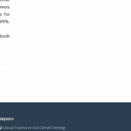
vivors
s for
f 99%,
 both
Yayıncı
Ulusal Travma ve Acil Cerrahi Derneği