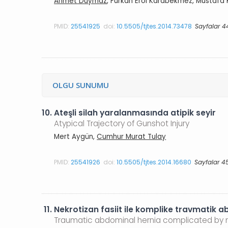
Ahmet Duymaz
, Furkan Erol Karabekmez, Mustafa 
PMID:
25541925
doi:
10.5505/tjtes.2014.73478
Sayfalar 4
OLGU SUNUMU
10.
Ateşli silah yaralanmasında atipik seyir
Atypical Trajectory of Gunshot Injury
Mert Aygün,
Cumhur Murat Tulay
PMID:
25541926
doi:
10.5505/tjtes.2014.16680
Sayfalar 4
11.
Nekrotizan fasiit ile komplike travmatik 
Traumatic abdominal hernia complicated by ne