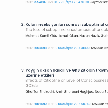
PMID:
25541917
doi:
10.5505/tjtes.2014.92331
Sayfalar 39
2.
Kolon rezeksiyonları sonrası suboptimal
The fate of suboptimal anastomosis after col
Mehmet Kamil Yıldız
, İsmail Okan, Hasan Nazik, Gu
PMID:
25541918
doi:
10.5505/tjtes.2014.31899
Sayfalar 40
3.
Yaygın akson hasarı ve GKS ≤8 olan travma 
üzerine etkileri
Effects of Citicoline on Level of Consciousness
GCS≤8
Ghaffar Shokouhi, Amir Ghorbani Haghjoo,
Neda S
PMID:
25541919
doi:
10.5505/tjtes.2014.05769
Sayfalar 4