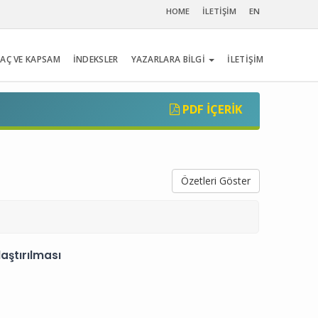
HOME
İLETİŞİM
EN
AÇ VE KAPSAM
İNDEKSLER
YAZARLARA BİLGİ
İLETİŞİM
PDF İÇERIK
Özetleri Göster
aştırılması