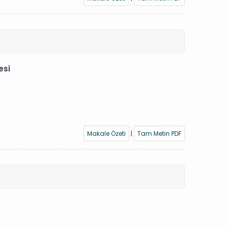
esi
Makale Özeti
|
Tam Metin PDF