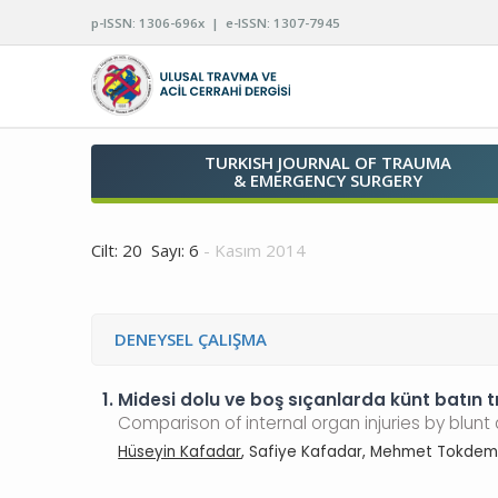
p-ISSN: 1306-696x | e-ISSN: 1307-7945
TURKISH JOURNAL OF TRAUMA
& EMERGENCY SURGERY
Cilt: 20 Sayı: 6
- Kasım 2014
DENEYSEL ÇALIŞMA
1.
Midesi dolu ve boş sıçanlarda künt batın 
Comparison of internal organ injuries by blun
Hüseyin Kafadar
, Safiye Kafadar, Mehmet Tokdem