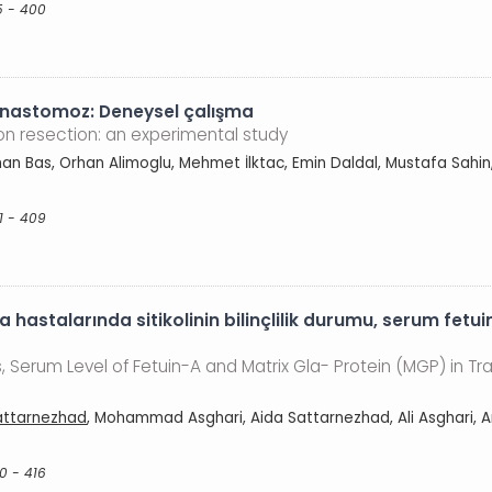
5 - 400
 anastomoz: Deneysel çalışma
on resection: an experimental study
rhan Bas, Orhan Alimoglu, Mehmet İlktac, Emin Daldal, Mustafa Sahi
1 - 409
hastalarında sitikolinin bilinçlilik durumu, serum fetu
, Serum Level of Fetuin-A and Matrix Gla- Protein (MGP) in Tr
attarnezhad
, Mohammad Asghari, Aida Sattarnezhad, Ali Asghari, 
10 - 416