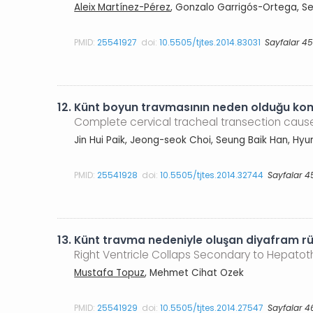
Aleix Martínez-Pérez
, Gonzalo Garrigós-Ortega, S
PMID:
25541927
doi:
10.5505/tjtes.2014.83031
Sayfalar 4
12.
Künt boyun travmasının neden olduğu kom
Complete cervical tracheal transection caus
Jin Hui Paik, Jeong-seok Choi, Seung Baik Han, Hyu
PMID:
25541928
doi:
10.5505/tjtes.2014.32744
Sayfalar 4
13.
Künt travma nedeniyle oluşan diyafram r
Right Ventricle Collaps Secondary to Hepato
Mustafa Topuz
, Mehmet Cihat Ozek
PMID:
25541929
doi:
10.5505/tjtes.2014.27547
Sayfalar 4