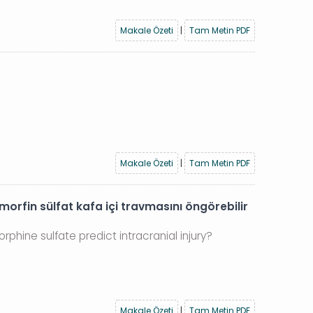
Makale Özeti
|
Tam Metin PDF
Makale Özeti
|
Tam Metin PDF
orfin sülfat kafa içi travmasını öngörebilir
hine sulfate predict intracranial injury?
Makale Özeti
|
Tam Metin PDF