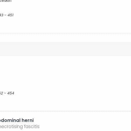
Keskin
43 - 451
52 - 454
abdominal herni
crotising fascitis