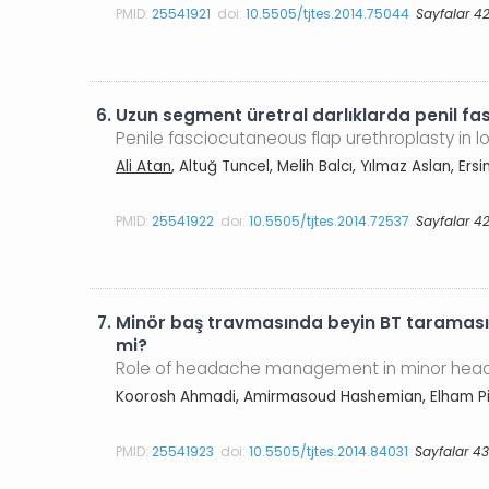
PMID:
25541921
doi:
10.5505/tjtes.2014.75044
Sayfalar 4
6.
Uzun segment üretral darlıklarda penil fa
Penile fasciocutaneous flap urethroplasty in l
Ali Atan
, Altuğ Tuncel, Melih Balcı, Yılmaz Aslan, Ers
PMID:
25541922
doi:
10.5505/tjtes.2014.72537
Sayfalar 42
7.
Minör baş travmasında beyin BT taraması ç
mi?
Role of headache management in minor head in
Koorosh Ahmadi, Amirmasoud Hashemian, Elham Pish
PMID:
25541923
doi:
10.5505/tjtes.2014.84031
Sayfalar 4