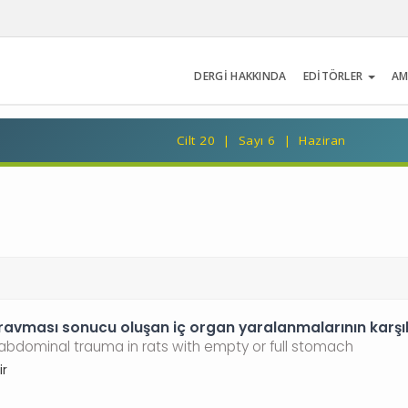
DERGİ HAKKINDA
EDİTÖRLER
AM
Cilt 20 | Sayı 6 | Haziran
travması sonucu oluşan iç organ yaralanmalarının karşıl
t abdominal trauma in rats with empty or full stomach
ir