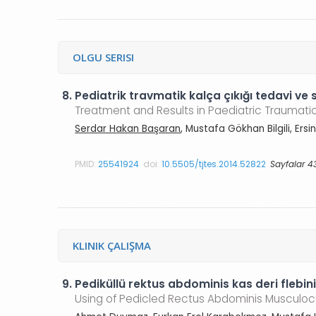
OLGU SERISI
8.
Pediatrik travmatik kalça çıkığı tedavi ve 
Treatment and Results in Paediatric Traumatic 
Serdar Hakan Başaran
, Mustafa Gökhan Bilgili, Ers
PMID:
25541924
doi:
10.5505/tjtes.2014.52822
Sayfalar 4
KLINIK ÇALIŞMA
9.
Pediküllü rektus abdominis kas deri flebini
Using of Pedicled Rectus Abdominis Musculoc