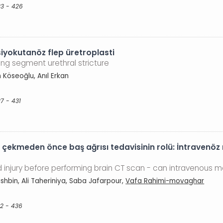
23 - 426
siyokutanöz flep üretroplasti
ong segment urethral stricture
in Köseoğlu, Anıl Erkan
7 - 431
ekmeden önce baş ağrısı tedavisinin rolü: İntravenöz m
jury before performing brain CT scan - can intravenous morp
bin, Ali Taheriniya, Saba Jafarpour,
Vafa Rahimi-movaghar
32 - 436