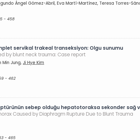
egundo Ángel Gómez-Abril, Eva Martí-Martínez, Teresa Torres-Sán
55 - 458
plet servikal trakeal transeksiyon: Olgu sunumu
ed by blunt neck trauma: Case report
n Min Jung,
Ji Hye Kim
59 - 462
üptürünün sebep olduğu hepatotoraksa sekonder sağ ven
thorax Caused by Diaphragm Rupture Due to Blunt Trauma
63 - 465