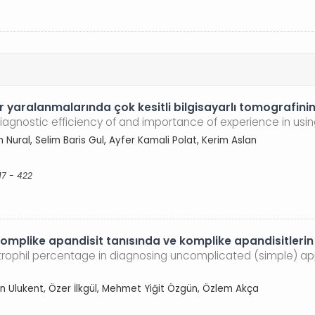
yaralanmalarında çok kesitli bilgisayarlı tomografinin 
 diagnostic efficiency of and importance of experience in 
Nural, Selim Baris Gul, Ayfer Kamali Polat, Kerim Aslan
17 - 422
-komplike apandisit tanısında ve komplike apandisitlerin
utrophil percentage in diagnosing uncomplicated (simple) a
an Ulukent, Özer İlkgül, Mehmet Yiğit Özgün, Özlem Akça