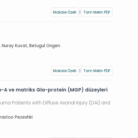
Makale Özeti
|
Tam Metin PDF
n, Nuray Kuvat, Betugul Ongen
Makale Özeti
|
Tam Metin PDF
in-A ve matriks Gla-protein (MGP) düzeyleri
auma Patients with Diffuse Axonal Injury (DAI) and
Arastoo Pezeshki