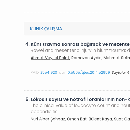
KLINIK ÇALIŞMA
4.
Künt travma sonrası bağırsak ve mezenter 
Bowel and mesenteric injury in blunt trauma:
Ahmet Veysel Polat
, Ramazan Aydin, Mehmet Selim 
PMID:
25541920
doi:
10.5505/tjtes.2014.52959
Sayfalar 4
5.
Lökosit sayısı ve nötrofil oranlarının non
The clinical value of leucocyte count and ne
appendicitis
Nuri Alper Şahbaz
, Orhan Bat, Bülent Kaya, Suat C