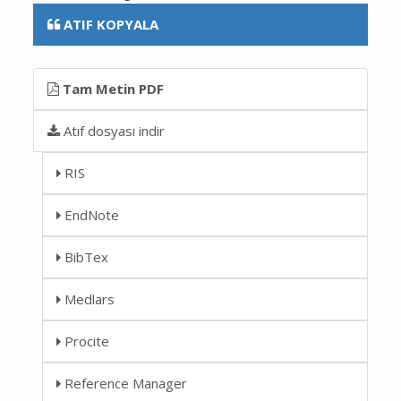
ATIF KOPYALA
Tam Metin PDF
Atıf dosyası indir
RIS
EndNote
BibTex
Medlars
Procite
Reference Manager