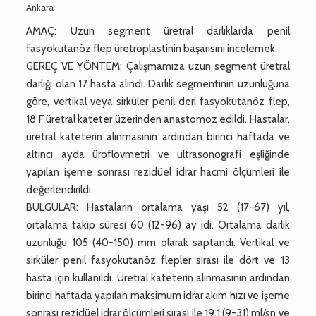
Ankara
AMAÇ: Uzun segment üretral darlıklarda penil
fasyokutanöz flep üretroplastinin başarısını incelemek.
GEREÇ VE YÖNTEM: Çalışmamıza uzun segment üretral
darlığı olan 17 hasta alındı. Darlık segmentinin uzunluğuna
göre, vertikal veya sirküler penil deri fasyokutanöz flep,
18 F üretral kateter üzerinden anastomoz edildi. Hastalar,
üretral kateterin alınmasının ardından birinci haftada ve
altıncı ayda üroflovmetri ve ultrasonografi eşliğinde
yapılan işeme sonrası rezidüel idrar hacmi ölçümleri ile
değerlendirildi.
BULGULAR: Hastaların ortalama yaşı 52 (17-67) yıl,
ortalama takip süresi 60 (12-96) ay idi. Ortalama darlık
uzunluğu 105 (40-150) mm olarak saptandı. Vertikal ve
sirküler penil fasyokutanöz flepler sırası ile dört ve 13
hasta için kullanıldı. Üretral kateterin alınmasının ardından
birinci haftada yapılan maksimum idrar akım hızı ve işeme
sonrası rezidüel idrar ölçümleri sırası ile 19.1 (9-31) ml/sn ve