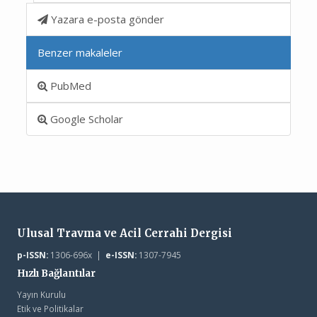
Yazara e-posta gönder
Benzer makaleler
PubMed
Google Scholar
Ulusal Travma ve Acil Cerrahi Dergisi
p-ISSN:
1306-696x |
e-ISSN:
1307-7945
Hızlı Bağlantılar
Yayın Kurulu
Etik ve Politikalar