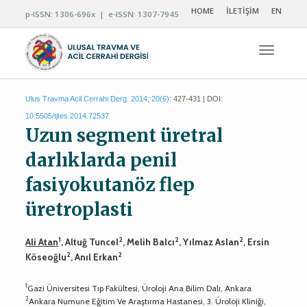
HOME
İLETİŞİM
EN
p-ISSN: 1306-696x | e-ISSN: 1307-7945
Navigas
Ulus Travma Acil Cerrahi Derg. 2014; 20(6):
427-431 | DOI:
10.5505/tjtes.2014.72537
Uzun segment üretral
darlıklarda penil
fasiyokutanöz flep
üretroplasti
1
2
2
2
Ali Atan
, Altuğ Tuncel
, Melih Balcı
, Yılmaz Aslan
, Ersin
2
2
Köseoğlu
, Anıl Erkan
1
Gazi Üniversitesi Tıp Fakültesi, Üroloji Ana Bilim Dalı, Ankara
2
Ankara Numune Eğitim Ve Araştırma Hastanesi, 3. Üroloji Kliniği,