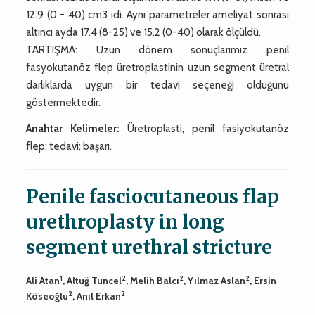
12.9 (0 - 40) cm3 idi. Aynı parametreler ameliyat sonrası
altıncı ayda 17.4 (8-25) ve 15.2 (0-40) olarak ölçüldü.
TARTIŞMA: Uzun dönem sonuçlarımız penil
fasyokutanöz flep üretroplastinin uzun segment üretral
darlıklarda uygun bir tedavi seçeneği olduğunu
göstermektedir.
Anahtar Kelimeler:
Üretroplasti, penil fasiyokutanöz
flep; tedavi; başarı.
Penile fasciocutaneous flap
urethroplasty in long
segment urethral stricture
1
2
2
2
Ali Atan
, Altuğ Tuncel
, Melih Balcı
, Yılmaz Aslan
, Ersin
2
2
Köseoğlu
, Anıl Erkan