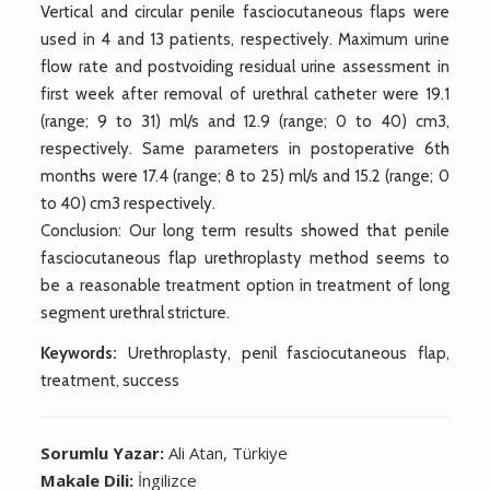
Vertical and circular penile fasciocutaneous flaps were
used in 4 and 13 patients, respectively. Maximum urine
flow rate and postvoiding residual urine assessment in
first week after removal of urethral catheter were 19.1
(range; 9 to 31) ml/s and 12.9 (range; 0 to 40) cm3,
respectively. Same parameters in postoperative 6th
months were 17.4 (range; 8 to 25) ml/s and 15.2 (range; 0
to 40) cm3 respectively.
Conclusion: Our long term results showed that penile
fasciocutaneous flap urethroplasty method seems to
be a reasonable treatment option in treatment of long
segment urethral stricture.
Keywords:
Urethroplasty, penil fasciocutaneous flap,
treatment, success
Sorumlu Yazar:
Ali Atan, Türkiye
Makale Dili:
İngilizce